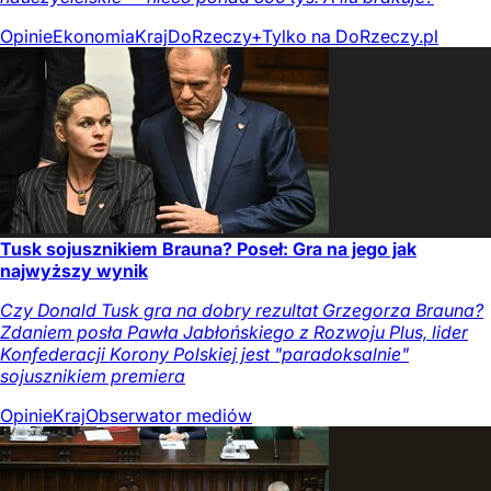
Opinie
Ekonomia
Kraj
DoRzeczy+
Tylko na DoRzeczy.pl
Tusk sojusznikiem Brauna? Poseł: Gra na jego jak
najwyższy wynik
Czy Donald Tusk gra na dobry rezultat Grzegorza Brauna?
Zdaniem posła Pawła Jabłońskiego z Rozwoju Plus, lider
Konfederacji Korony Polskiej jest "paradoksalnie"
sojusznikiem premiera
Opinie
Kraj
Obserwator mediów