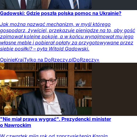
Gadowski: Gdzie poszła polska pomoc na Ukrainie?
Jak można nazwać mechanizm, w myśl którego
gospodarz, żywiciel, przekazuje pieniądze na to, aby gość
zajmował kolejne pokoje, a w końcu wynajmował mu jego
własne meble i pobierał opłaty za przygotowywane przez
siebie posiłki? – pyta Witold Gadowski.
Opinie
Kraj
Tylko na DoRzeczy.pl
DoRzeczy+
"Nie miał prawa wygrać". Prezydencki minister
o Nawrockim
W czwartek mija rok od zaprzysiężenia Karola