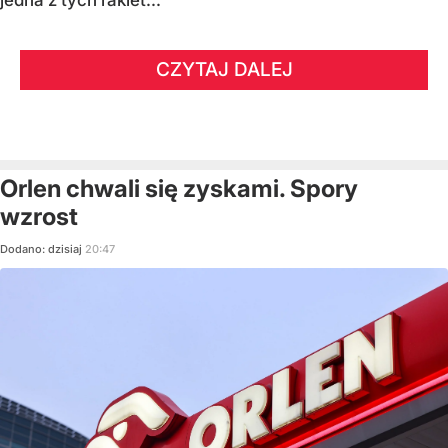
jedna z tych rakiet...
CZYTAJ DALEJ
Orlen chwali się zyskami. Spory
wzrost
Dodano:
dzisiaj
20:47