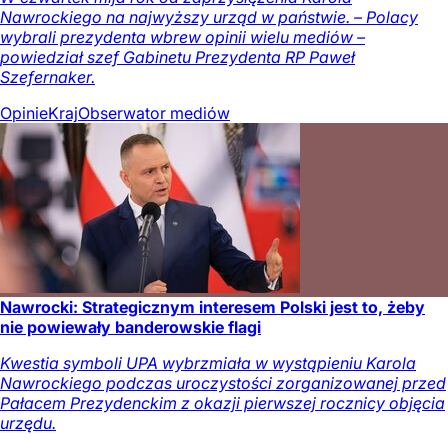
Nawrockiego na najwyższy urząd w państwie. – Polacy
wybrali prezydenta wbrew opinii wielu mediów –
powiedział szef Gabinetu Prezydenta RP Paweł
Szefernaker.
Opinie
Kraj
Obserwator mediów
Nawrocki: Strategicznym interesem Polski jest to, żeby
nie powiewały banderowskie flagi
Kwestia symboli UPA wybrzmiała w wystąpieniu Karola
Nawrockiego podczas uroczystości zorganizowanej przed
Pałacem Prezydenckim z okazji pierwszej rocznicy objęcia
urzędu.