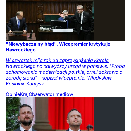
"Niewybaczalny błąd". Wicepremier krytykuje
Nawrockiego
W czwartek mija rok od zaprzysiężenia Karola
Nawrockiego na najwyższy urząd w państwie. "Próba
zahamowania modernizacji polskiej armii zakrawa o
zdradę stanu" – napisał wicepremier Władysław
Kosiniak-Kamysz.
Opinie
Kraj
Obserwator mediów