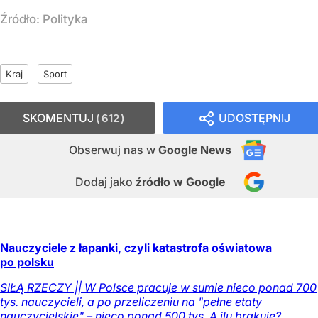
Źródło:
Polityka
Kraj
Sport
SKOMENTUJ
UDOSTĘPNIJ
612
Obserwuj nas
w
Google News
Dodaj jako
źródło w Google
Nauczyciele z łapanki, czyli katastrofa oświatowa
po polsku
SIŁĄ RZECZY || W Polsce pracuje w sumie nieco ponad 700
tys. nauczycieli, a po przeliczeniu na "pełne etaty
nauczycielskie" – nieco ponad 500 tys. A ilu brakuje?