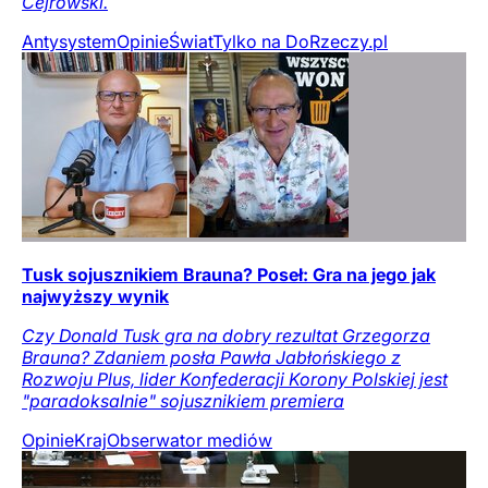
Cejrowski.
Antysystem
Opinie
Świat
Tylko na DoRzeczy.pl
Tusk sojusznikiem Brauna? Poseł: Gra na jego jak
najwyższy wynik
Czy Donald Tusk gra na dobry rezultat Grzegorza
Brauna? Zdaniem posła Pawła Jabłońskiego z
Rozwoju Plus, lider Konfederacji Korony Polskiej jest
"paradoksalnie" sojusznikiem premiera
Opinie
Kraj
Obserwator mediów