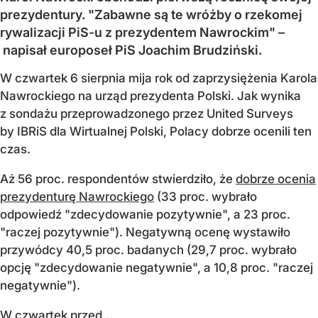
prezydentury. "Zabawne są te wróżby o rzekomej
rywalizacji PiS-u z prezydentem Nawrockim" –
napisał europoseł PiS Joachim Brudziński.
W czwartek 6 sierpnia mija rok od zaprzysiężenia Karola
Nawrockiego na urząd prezydenta Polski. Jak wynika
z sondażu przeprowadzonego przez United Surveys
by IBRiS dla Wirtualnej Polski, Polacy dobrze ocenili ten
czas.
Aż 56 proc. respondentów stwierdziło, że
dobrze ocenia
prezydenturę Nawrockiego
(33 proc. wybrało
odpowiedź "zdecydowanie pozytywnie", a 23 proc.
"raczej pozytywnie"). Negatywną ocenę wystawiło
przywódcy 40,5 proc. badanych (29,7 proc. wybrało
opcję "zdecydowanie negatywnie", a 10,8 proc. "raczej
negatywnie").
W czwartek przed...