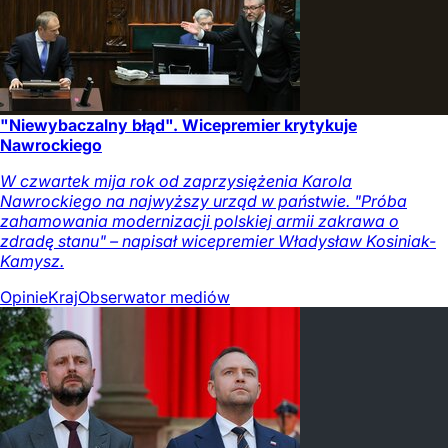
"Niewybaczalny błąd". Wicepremier krytykuje
Nawrockiego
W czwartek mija rok od zaprzysiężenia Karola
Nawrockiego na najwyższy urząd w państwie. "Próba
zahamowania modernizacji polskiej armii zakrawa o
zdradę stanu" – napisał wicepremier Władysław Kosiniak-
Kamysz.
Opinie
Kraj
Obserwator mediów