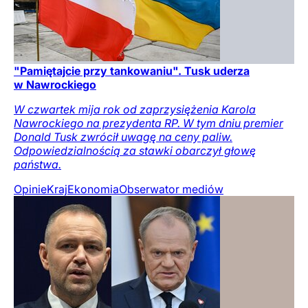
"Pamiętajcie przy tankowaniu". Tusk uderza
w Nawrockiego
W czwartek mija rok od zaprzysiężenia Karola
Nawrockiego na prezydenta RP. W tym dniu premier
Donald Tusk zwrócił uwagę na ceny paliw.
Odpowiedzialnością za stawki obarczył głowę
państwa.
Opinie
Kraj
Ekonomia
Obserwator mediów