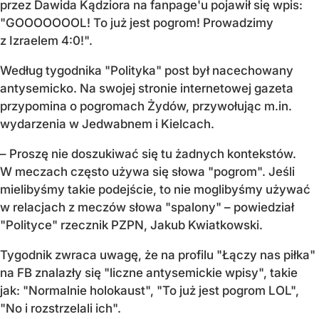
przez Dawida Kądziora na fanpage'u pojawił się wpis:
"GOOOOOOOL! To już jest pogrom! Prowadzimy
z Izraelem 4:0!".
Według tygodnika "Polityka" post był nacechowany
antysemicko. Na swojej stronie internetowej gazeta
przypomina o pogromach Żydów, przywołując m.in.
wydarzenia w Jedwabnem i Kielcach.
– Proszę nie doszukiwać się tu żadnych kontekstów.
W meczach często używa się słowa "pogrom". Jeśli
mielibyśmy takie podejście, to nie moglibyśmy używać
w relacjach z meczów słowa "spalony" – powiedział
"Polityce" rzecznik PZPN, Jakub Kwiatkowski.
Tygodnik zwraca uwagę, że na profilu "Łączy nas piłka"
na FB znalazły się "liczne antysemickie wpisy", takie
jak: "Normalnie holokaust", "To już jest pogrom LOL",
"No i rozstrzelali ich".