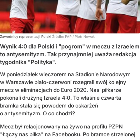
Zawodnicy reprezentacji Polski
Źródło:
PAP
/
Piotr Nowak
Wynik 4:0 dla Polski i "pogrom" w meczu z Izraelem
to antysemityzm. Tak przynajmniej uważa redakcja
tygodnika "Polityka".
W poniedziałek wieczorem na Stadionie Narodowym
w Warszawie biało-czerwoni rozegrali swój kolejny
mecz w eliminacjach do Euro 2020. Nasi piłkarze
pokonali drużynę Izraela 4:0. To właśnie czwarta
bramka stała się powodem do oskarżeń
o antysemityzm. O co chodzi?
Mecz był relacjonowany na żywo na profilu PZPN
"Łączy nas piłka" na Facebooku. Po bramce strzelonej