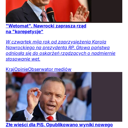
"Wetomat". Nawrocki zaprasza rząd
na "korepetycje"
W czwartek mija rok od zaprzysiężenia Karola
Nawrockiego na prezydenta RP. Głowa państwa
odniosła się do oskarżeń rządzących o nadmiernie
stosowanie wet.
Kraj
Opinie
Obserwator mediów
Złe wieści dla PiS. Opublikowano wyniki nowego