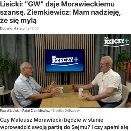
Lisicki: "GW" daje Morawieckiemu
szansę. Ziemkiewicz: Mam nadzieję,
że się mylą
Dodano:
4
sierpnia
19:00
Paweł Lisicki i Rafał Ziemkiewicz
/ Źródło:
DoRzeczy
Czy Mateusz Morawiecki będzie w stanie
wprowadzić swoją partię do Sejmu? I czy spełni się