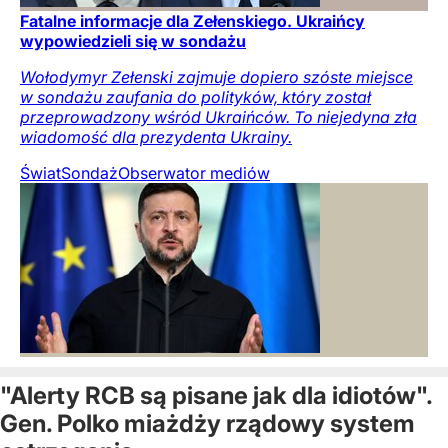
Fatalne informacje dla Zełenskiego. Ukraińcy
wypowiedzieli się w sondażu
Wołodymyr Zełenski zajmuje dopiero szóste miejsce
w sondażu zaufania do polityków, który został
przeprowadzony wśród Ukraińców. To niejedyna zła
wiadomość dla prezydenta Ukrainy.
Świat
Sondaż
Obserwator mediów
"Alerty RCB są pisane jak dla idiotów".
Gen. Polko miażdży rządowy system