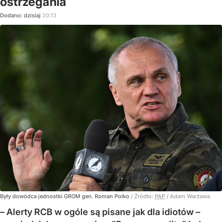
ostrzegania
Dodano:
dzisiaj
20:13
Były dowódca jednostki GROM gen. Roman Polko
/ Źródło:
PAP
/
Adam Warżawa
– Alerty RCB w ogóle są pisane jak dla idiotów –