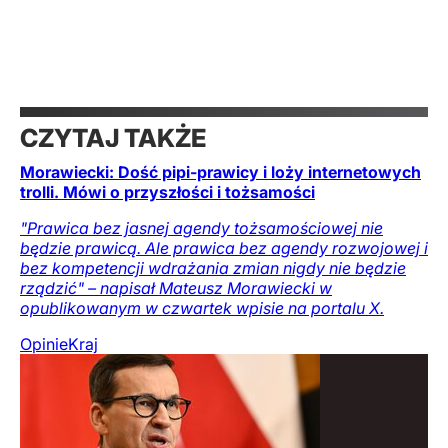
CZYTAJ TAKŻE
Morawiecki: Dość pipi-prawicy i loży internetowych
trolli. Mówi o przyszłości i tożsamości
"Prawica bez jasnej agendy tożsamościowej nie
będzie prawicą. Ale prawica bez agendy rozwojowej i
bez kompetencji wdrażania zmian nigdy nie będzie
rządzić" – napisał Mateusz Morawiecki w
opublikowanym w czwartek wpisie na portalu X.
Opinie
Kraj