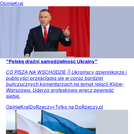
Opinie
Kraj
"Polskę drażni samodzielność Ukrainy"
CO PISZĄ NA WSCHODZIE || Ukraińscy dziennikarze i
publicyści prześcigają się w coraz bardziej
buńczucznych komentarzach na temat relacji Kijów-
Warszawa. Uderza groteskowa wręcz pewność
siebie.
Opinie
Kraj
DoRzeczy+
Tylko na DoRzeczy.pl