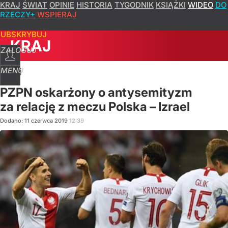
KRAJ
ŚWIAT
OPINIE
HISTORIA
TYGODNIK
KSIĄŻKI
WIDEO
DO
RZECZY+
WSPIERAJ
SUBSKRYBUJ
KRAJ
ZALOGUJ
MENU
Kraj
PZPN oskarżony o antysemityzm
za relację z meczu Polska – Izrael
Dodano:
11
czerwca
2019
12:39