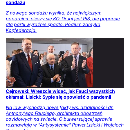
sondażu
Z nowego sondażu wynika, że największym
poparciem cieszy się KO. Drugi jest PiS, ale poparcie
dla partii wyraźnie spadło. Podium zamyka
Konfederacja.
Cejrowski: Wreszcie widać, jak Fauci wszystkich
okłamał. Lisicki: Sypie się opowieść o pandemii
Na jaw wychodzą nowe fakty ws. działalności dr.
Anthony'ego Fauciego, architekta obostrzeń
covidowych na świecie. O bulwersującej sprawie
rozmawiają w "Antysystemie" Paweł Lisicki i Wojciech