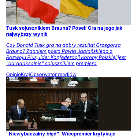
Tusk sojusznikiem Brauna? Poseł: Gra na jego jak
najwyższy wynik
Czy Donald Tusk gra na dobry rezultat Grzegorza
Brauna? Zdaniem posła Pawła Jabłońskiego z
Rozwoju Plus, lider Konfederacji Korony Polskiej jest
"paradoksalnie" sojusznikiem premiera
Opinie
Kraj
Obserwator mediów
"Niewybaczalny błąd". Wicepremier krytykuje