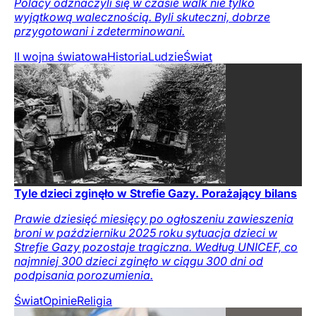
Polacy odznaczyli się w czasie walk nie tylko
wyjątkową walecznością. Byli skuteczni, dobrze
przygotowani i zdeterminowani.
II wojna światowa
Historia
Ludzie
Świat
Tyle dzieci zginęło w Strefie Gazy. Porażający bilans
Prawie dziesięć miesięcy po ogłoszeniu zawieszenia
broni w październiku 2025 roku sytuacja dzieci w
Strefie Gazy pozostaje tragiczna. Według UNICEF, co
najmniej 300 dzieci zginęło w ciągu 300 dni od
podpisania porozumienia.
Świat
Opinie
Religia