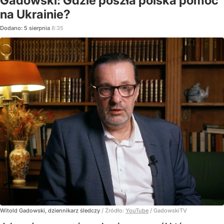
Gadowski: Gdzie poszła polska pomoc
na Ukrainie?
Dodano:
5
sierpnia
8:35
Witold Gadowski, dziennikarz śledczy
/ Źródło:
YouTube
/
GadowskiTV