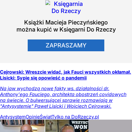
Książki
Macieja Pieczyńskiego
można kupić w Księgarni Do Rzeczy
ZAPRASZAMY
Cejrowski: Wreszcie widać, jak Fauci wszystkich okłamał.
Lisicki: Sypie się opowieść o pandemii
Na jaw wychodzą nowe fakty ws. działalności dr.
Anthony'ego Fauciego, architekta obostrzeń covidowych
na świecie. O bulwersującej sprawie rozmawiają w
"Antysystemie" Paweł Lisicki i Wojciech Cejrowski.
Antysystem
Opinie
Świat
Tylko na DoRzeczy.pl