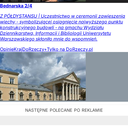
Bednarska 2/4
Z PÓŁDYSTANSU | Uczestnictwo w ceremonii zawieszenia
wiechy - symbolizującej osiągnięcie najwyższego punktu
konstrukcyjnego budowli - na gmachu Wydziału
Dziennikarstwa, Informacji i Bibliologii Uniwersytetu
Warszawskiego skłoniło mnie do wspomnień.
Opinie
Kraj
DoRzeczy+
Tylko na DoRzeczy.pl