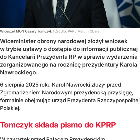
Wiceszef MON Cezary Tomczyk
/ Źródło:
PAP
/
Marcin Obara
Wiceminister obrony narodowej złożył wniosek
w trybie ustawy o dostępie do informacji publicznej
do Kancelarii Prezydenta RP w sprawie wydarzenia
zorganizowanego na rocznicę prezydentury Karola
Nawrockiego.
6 sierpnia 2025 roku Karol Nawrocki złożył przed
Zgromadzeniem Narodowym prezydencką przysięgę,
formalnie obejmując urząd Prezydenta Rzeczypospolitej
Polskiej.
Tomczyk składa pismo do KPRP
W czwartek przed Pałacem Prezydenckim