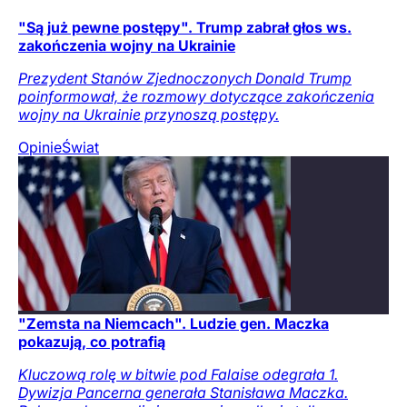
"Są już pewne postępy". Trump zabrał głos ws.
zakończenia wojny na Ukrainie
Prezydent Stanów Zjednoczonych Donald Trump
poinformował, że rozmowy dotyczące zakończenia
wojny na Ukrainie przynoszą postępy.
Opinie
Świat
"Zemsta na Niemcach". Ludzie gen. Maczka
pokazują, co potrafią
Kluczową rolę w bitwie pod Falaise odegrała 1.
Dywizja Pancerna generała Stanisława Maczka.