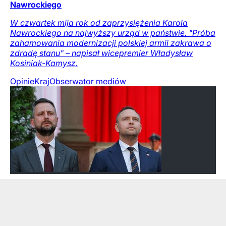
Nawrockiego
W czwartek mija rok od zaprzysiężenia Karola
Nawrockiego na najwyższy urząd w państwie. "Próba
zahamowania modernizacji polskiej armii zakrawa o
zdradę stanu" – napisał wicepremier Władysław
Kosiniak-Kamysz.
Opinie
Kraj
Obserwator mediów