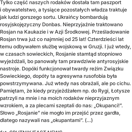
Tylko część naszych rodaków dostała tam paszport
i obywatelstwo, a tysiące pozostałych władza traktuje
jak ludzi gorszego sortu. Ukraińcy bombardują
rosyjskojęzyczny Donbas. Nieprzyjaźnie traktowano
Rosjan na Kaukazie i w Azji Środkowej. Prześladowanie
Rosjan trwa już co najmniej od 25 lat! Czterdzieści lat
temu odbywałem służbę wojskową w Gruzji. I już wtedy,
w czasach sowieckich, Rosjanie stamtąd stopniowo
wyjeżdżali, bo panowały tam prawdziwie antyrosyjskie
nastroje. Dopóki funkcjonował twardy reżim Związku
Sowieckiego, dopóty ta agresywna rusofobia była
powstrzymywana. Już wtedy nas obrażali, ale po cichu.
Pamiętam, że kiedy przyjeżdżałem np. do Rygi, Łotysze
patrzyli na mnie i na moich rodaków nieprzyjaznym
wzrokiem, a za plecami szeptali do nas: „Okupanci!”.
Słowo „Rosjanie” nie mogło im przejść przez gardła,
dlatego nazywali nas „okupantami”. (...)