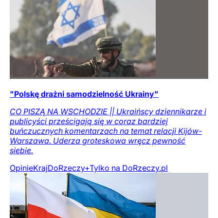
"Polskę drażni samodzielność Ukrainy"
CO PISZĄ NA WSCHODZIE || Ukraińscy dziennikarze i
publicyści prześcigają się w coraz bardziej
buńczucznych komentarzach na temat relacji Kijów-
Warszawa. Uderza groteskowa wręcz pewność
siebie.
Opinie
Kraj
DoRzeczy+
Tylko na DoRzeczy.pl