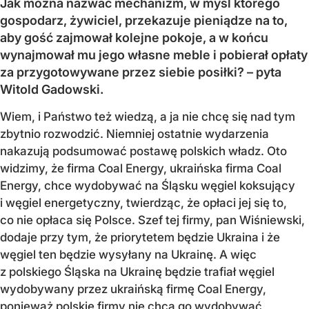
Jak można nazwać mechanizm, w myśl którego
gospodarz, żywiciel, przekazuje pieniądze na to,
aby gość zajmował kolejne pokoje, a w końcu
wynajmował mu jego własne meble i pobierał opłaty
za przygotowywane przez siebie posiłki? – pyta
Witold Gadowski.
Wiem, i Państwo też wiedzą, a ja nie chcę się nad tym
zbytnio rozwodzić. Niemniej ostatnie wydarzenia
nakazują podsumować postawę polskich władz. Oto
widzimy, że firma Coal Energy, ukraińska firma Coal
Energy, chce wydobywać na Śląsku węgiel koksujący
i węgiel energetyczny, twierdząc, że opłaci jej się to,
co nie opłaca się Polsce. Szef tej firmy, pan Wiśniewski,
dodaje przy tym, że priorytetem będzie Ukraina i że
węgiel ten będzie wysyłany na Ukrainę. A więc
z polskiego Śląska na Ukrainę będzie trafiał węgiel
wydobywany przez ukraińską firmę Coal Energy,
ponieważ polskie firmy nie chcą go wydobywać,