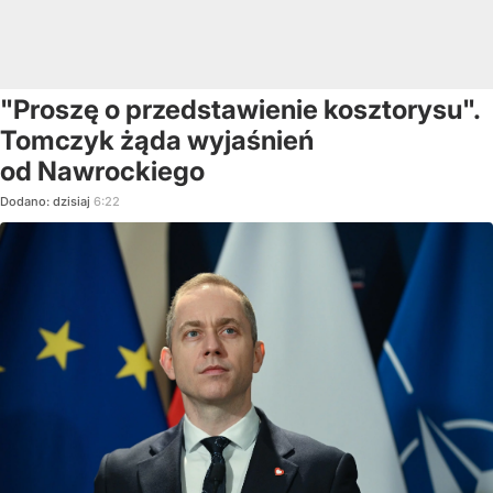
"Proszę o przedstawienie kosztorysu".
Tomczyk żąda wyjaśnień
od Nawrockiego
Dodano:
dzisiaj
6:22