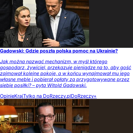
Gadowski: Gdzie poszła polska pomoc na Ukrainie?
Jak można nazwać mechanizm, w myśl którego
gospodarz, żywiciel, przekazuje pieniądze na to, aby gość
zajmował kolejne pokoje, a w końcu wynajmował mu jego
własne meble i pobierał opłaty za przygotowywane przez
siebie posiłki? – pyta Witold Gadowski.
Opinie
Kraj
Tylko na DoRzeczy.pl
DoRzeczy+