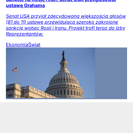
ustawę Grahama
Senat USA przyjął zdecydowaną większością głosów
(81 do 11) ustawę przewidującą szeroko zakrojone
sankcje wobec Rosji i Iranu. Projekt trafi teraz do Izby
Reprezentantów.
Ekonomia
Świat