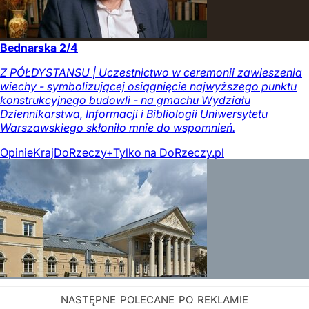
Bednarska 2/4
Z PÓŁDYSTANSU | Uczestnictwo w ceremonii zawieszenia
wiechy - symbolizującej osiągnięcie najwyższego punktu
konstrukcyjnego budowli - na gmachu Wydziału
Dziennikarstwa, Informacji i Bibliologii Uniwersytetu
Warszawskiego skłoniło mnie do wspomnień.
Opinie
Kraj
DoRzeczy+
Tylko na DoRzeczy.pl