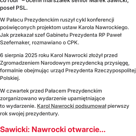
co robi" – ocenił marszałek senior Marek Sawicki,
poseł PSL.
W Pałacu Prezydenckim ruszył cykl konferencji
poświęconych projektom ustaw Karola Nawrockiego.
Jak przekazał szef Gabinetu Prezydenta RP Paweł
Szefernaker, rozmawiano o CPK.
6 sierpnia 2025 roku Karol Nawrocki złożył przed
Zgromadzeniem Narodowym prezydencką przysięgę,
formalnie obejmując urząd Prezydenta Rzeczypospolitej
Polskiej.
W czwartek przed Pałacem Prezydenckim
zorganizowano wydarzenie upamiętniające
to wydarzenie.
Karol Nawrocki podsumował
pierwszy
rok swojej prezydentury.
Sawicki: Nawrocki otwarcie...