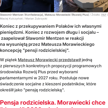
Sławomir Mentzen (Konfederacja), Mateusz Morawiecki (Rozwój Plus)
/ Źródło:
PAP
/
Maciej Kulczyński / Marian Zubrzycki
Koniec z przekupywaniem Polaków ich własnymi
pieniędzmi. Koniec z rozwojem długu i socjalu –
zaapelował Sławomir Mentzen w reakcji
na wysuniętą przez Mateusza Morawieckiego
koncepcję "pensji rodzicielskiej".
W piątek
Mateusz Morawiecki przedstawił
jedną
z pierwszych konkretnych propozycji programowych
środowiska Rozwój Plus przed wyborami
parlamentarnymi w 2027 roku. Postuluje nowe
świadczenie socjalne z kieszeni podatników, które
określił jako "pensję rodzicielską".
Pensja rodzicielska. Morawiecki chce