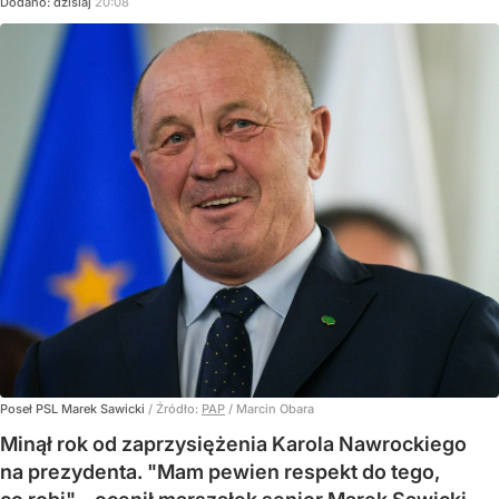
Dodano:
dzisiaj
20:08
Poseł PSL Marek Sawicki
/ Źródło:
PAP
/
Marcin Obara
Minął rok od zaprzysiężenia Karola Nawrockiego
na prezydenta. "Mam pewien respekt do tego,