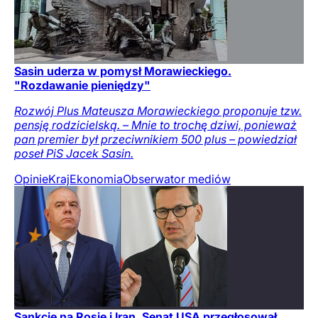
Sasin uderza w pomysł Morawieckiego.
"Rozdawanie pieniędzy"
Rozwój Plus Mateusza Morawieckiego proponuje tzw.
pensję rodzicielską. – Mnie to trochę dziwi, ponieważ
pan premier był przeciwnikiem 500 plus – powiedział
poseł PiS Jacek Sasin.
Opinie
Kraj
Ekonomia
Obserwator mediów
Sankcje na Rosję i Iran. Senat USA przegłosował