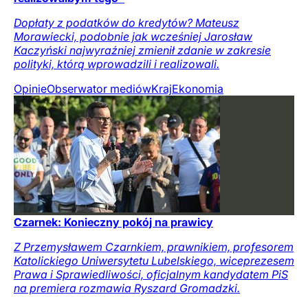
Dopłaty z podatków do kredytów? Mateusz
Morawiecki, podobnie jak wcześniej Jarosław
Kaczyński najwyraźniej zmienił zdanie w zakresie
polityki, którą wprowadzili i realizowali.
Opinie
Obserwator mediów
Kraj
Ekonomia
Czarnek: Konieczny pokój na prawicy
Z Przemysławem Czarnkiem, prawnikiem, profesorem
Katolickiego Uniwersytetu Lubelskiego, wiceprezesem
Prawa i Sprawiedliwości, oficjalnym kandydatem PiS
na premiera rozmawia Ryszard Gromadzki.