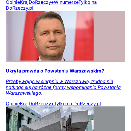
Opinie
Kraj
DoRzeczy+
W numerze
Tylko na
DoRzeczy.pl
Ukryta prawda o Powstaniu Warszawskim?
Przebywając w sierpniu w Warszawie, trudno nie
natknąć się na różne formy wspominania Powstania
Warszawskiego.
Opinie
Kraj
DoRzeczy+
Tylko na DoRzeczy.pl