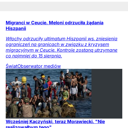
Migranci w Ceucie. Meloni odrzuciła żądania
Hiszpanii
Włochy odrzuciły ultimatum Hiszpanii ws. zniesienia
ograniczeń na granicach w związku z kryzysem
migracyjnym w Ceucie. Kontrole zostaną utrzymane
co najmniej do 15 sierpnia.
Świat
Obserwator mediów
Wcześniej Kaczyński, teraz Morawiecki. "Nie
realizowałbym tego"