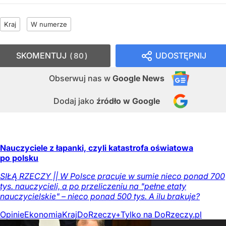
Kraj
W numerze
SKOMENTUJ
UDOSTĘPNIJ
80
Obserwuj nas
w
Google News
Dodaj jako
źródło w Google
Nauczyciele z łapanki, czyli katastrofa oświatowa
po polsku
SIŁĄ RZECZY || W Polsce pracuje w sumie nieco ponad 700
tys. nauczycieli, a po przeliczeniu na "pełne etaty
nauczycielskie" – nieco ponad 500 tys. A ilu brakuje?
Opinie
Ekonomia
Kraj
DoRzeczy+
Tylko na DoRzeczy.pl