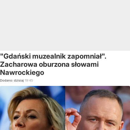
"Gdański muzealnik zapomniał".
Zacharowa oburzona słowami
Nawrockiego
Dodano:
dzisiaj
19:45