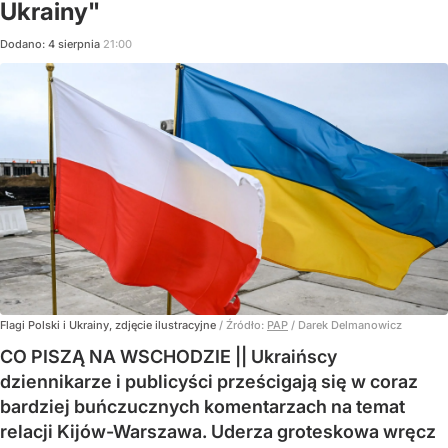
Ukrainy"
Dodano:
4
sierpnia
21:00
Flagi Polski i Ukrainy, zdjęcie ilustracyjne
/ Źródło:
PAP
/
Darek Delmanowicz
CO PISZĄ NA WSCHODZIE || Ukraińscy
dziennikarze i publicyści prześcigają się w coraz
bardziej buńczucznych komentarzach na temat
relacji Kijów-Warszawa. Uderza groteskowa wręcz