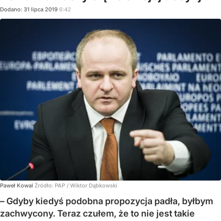
Dodano:
31
lipca
2019
6:42
Paweł Kowal
Źródło:
PAP / Wiktor Dąbkowski
– Gdyby kiedyś podobna propozycja padła, byłbym
zachwycony. Teraz czułem, że to nie jest takie