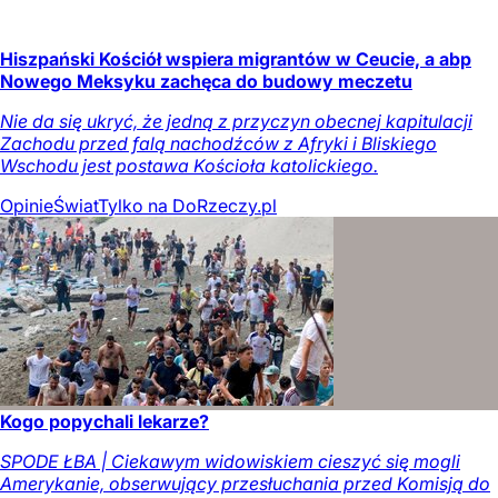
Hiszpański Kościół wspiera migrantów w Ceucie, a abp
Nowego Meksyku zachęca do budowy meczetu
Nie da się ukryć, że jedną z przyczyn obecnej kapitulacji
Zachodu przed falą nachodźców z Afryki i Bliskiego
Wschodu jest postawa Kościoła katolickiego.
Opinie
Świat
Tylko na DoRzeczy.pl
Kogo popychali lekarze?
SPODE ŁBA | Ciekawym widowiskiem cieszyć się mogli
Amerykanie, obserwujący przesłuchania przed Komisją do