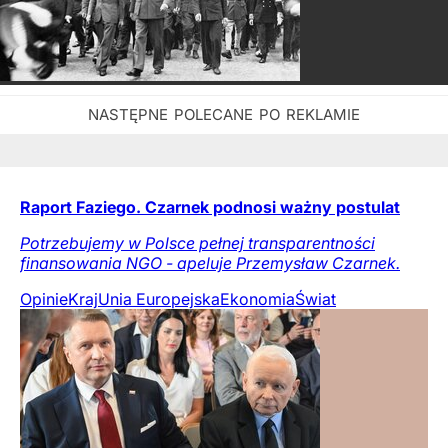
Raport Faziego. Czarnek podnosi ważny postulat
Potrzebujemy w Polsce pełnej transparentności
finansowania NGO - apeluje Przemysław Czarnek.
Opinie
Kraj
Unia Europejska
Ekonomia
Świat