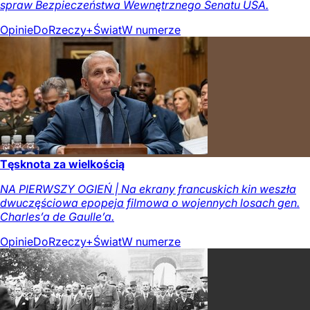
spraw Bezpieczeństwa Wewnętrznego Senatu USA.
Opinie
DoRzeczy+
Świat
W numerze
Tęsknota za wielkością
NA PIERWSZY OGIEŃ | Na ekrany francuskich kin weszła
dwuczęściowa epopeja filmowa o wojennych losach gen.
Charles’a de Gaulle’a.
Opinie
DoRzeczy+
Świat
W numerze