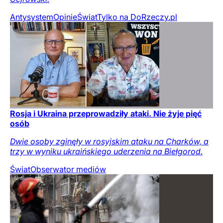
Antysystem
Opinie
Świat
Tylko na DoRzeczy.pl
Rosja i Ukraina przeprowadziły ataki. Nie żyje pięć
osób
Dwie osoby zginęły w rosyjskim ataku na Charków, a
trzy w wyniku ukraińskiego uderzenia na Biełgorod.
Świat
Obserwator mediów