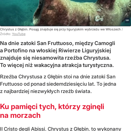
Chrystus z Głębin. Posąg znajduje się przy liguryjskim wybrzeżu we Włoszech
/
Źródło:
YouTube
Na dnie zatoki San Fruttuoso, między Camogli
a Portofino na włoskiej Riwierze Liguryjskiej
znajduje się niesamowita rzeźba Chrystusa.
To więcej niż wakacyjna atrakcja turystyczna.
Rzeźba Chrystusa z Głębin stoi na dnie zatoki San
Fruttuoso od ponad siedemdziesięciu lat. To jedna
z najbardziej niezwykłych rzeźb świata.
Ku pamięci tych, którzy zginęli
na morzach
Il Cristo degli Abissi, Chrystus z Głębin, to wykonany