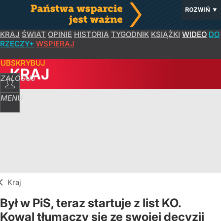
ROZWIŃ
▼
KRAJ
ŚWIAT
OPINIE
HISTORIA
TYGODNIK
KSIĄŻKI
WIDEO
DO
RZECZY+
WSPIERAJ
SUBSKRYBUJ
KRAJ
ZALOGUJ
MENU
Kraj
Był w PiS, teraz startuje z list KO.
Kowal tłumaczy się ze swojej decyzji