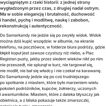
wyciągniętym z rzeki historii: z jednej strony
wygładzonym przez czas, z drugiej nadal ostrym.
Ma w sobie elegancję i brutalność, duchowość
i handel, pychę i modlitwę, naukę i zabobon,
rekonstrukcję i autentyczność.
Do Samarkandy nie jedzie się po zwykły widok. Widok
można dziś kupić wszędzie: w albumie, na ekranie
telefonu, na pocztówce, w folderze biura podróży, gdzie
błękit kopuł jest zawsze czystszy niż niebo, a Plac
Registan pusty, jakby przez siedem wieków nikt po nim
nie przeszedł, nie splunął w kurz, nie targował się,
nie modlił, nie bał się władcy i nie czekał na karawanę.
Do Samarkandy jedzie się po coś trudniejszego:
po spotkanie z miastem, które było marzeniem wielu
pokoleń podróżników, kupców, żołnierzy, uczonych
i awanturników. Miastem, które z daleka błyszczy jak
obietnica, a z bliska pokazuje także zmarszczki,