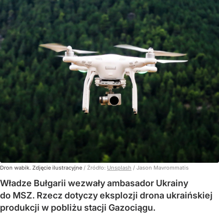
Dron wabik. Zdjęcie ilustracyjne
/ Źródło:
Unsplash
/
Jason Mavrommatis
Władze Bułgarii wezwały ambasador Ukrainy
do MSZ. Rzecz dotyczy eksplozji drona ukraińskiej
produkcji w pobliżu stacji Gazociągu.