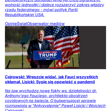
wolność jednostki i dalece rozszerzyć zakres władzy
rządu federalnego - mówi polityk Partii
Republikańskiej USA.
Opinie
Świat
Obserwator mediów
Cejrowski: Wreszcie widać, jak Fauci wszystkich
okłamał. Lisicki: Sypie się opowieść o pandemii
Na jaw wychodzą nowe fakty ws. działalności dr.
Anthony'ego Fauciego, architekta obostrzeń
covidowych na świecie. O bulwersującej sprawie
rozmawiają w "Antysystemie" Paweł Lisicki i Wojciech
Cejrowski.