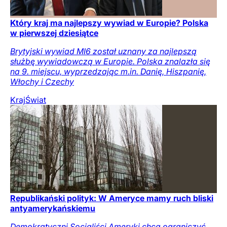
Który kraj ma najlepszy wywiad w Europie? Polska
w pierwszej dziesiątce
Brytyjski wywiad MI6 został uznany za najlepszą
służbę wywiadowczą w Europie. Polska znalazła się
na 9. miejscu, wyprzedzając m.in. Danię, Hiszpanię,
Włochy i Czechy
Kraj
Świat
Republikański polityk: W Ameryce mamy ruch bliski
antyamerykańskiemu
Demokratyczni Socjaliści Ameryki chcą ograniczyć