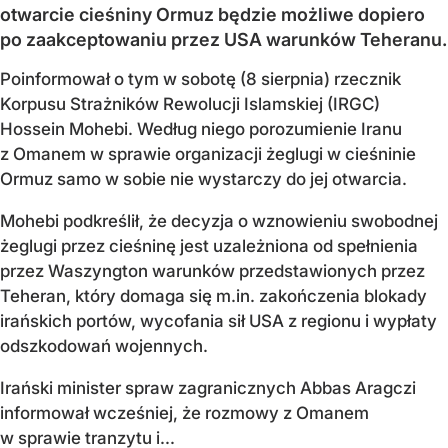
otwarcie cieśniny Ormuz będzie możliwe dopiero
po zaakceptowaniu przez USA warunków Teheranu.
Poinformował o tym w sobotę (8 sierpnia) rzecznik
Korpusu Strażników Rewolucji Islamskiej (IRGC)
Hossein Mohebi. Według niego porozumienie Iranu
z Omanem w sprawie organizacji żeglugi w cieśninie
Ormuz samo w sobie nie wystarczy do jej otwarcia.
Mohebi podkreślił, że decyzja o wznowieniu swobodnej
żeglugi przez cieśninę jest uzależniona od spełnienia
przez Waszyngton warunków przedstawionych przez
Teheran, który domaga się m.in. zakończenia blokady
irańskich portów, wycofania sił USA z regionu i wypłaty
odszkodowań wojennych.
Irański minister spraw zagranicznych Abbas Aragczi
informował wcześniej, że rozmowy z Omanem
w sprawie tranzytu i...