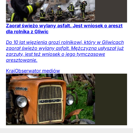
Zaorał świeżo wylany asfalt. Jest wniosek o areszt
dla rolnika z Gliwic
Do 10 lat więzienia grozi rolnikowi, który w Gliwicach
zaorał świeżo wylany asfalt. Mężczyzna usłyszał już
zarzuty, jest też wniosek o jego tymczasowe
aresztowanie.
Kraj
Obserwator mediów