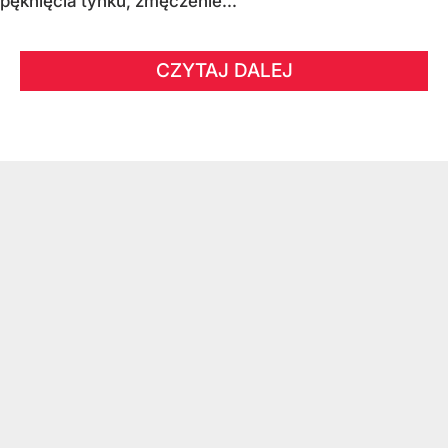
pęknięcia tynku, zmęczenie...
CZYTAJ DALEJ