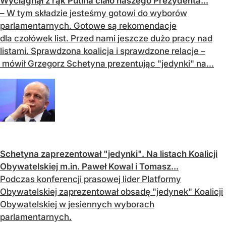
Wyciągnął z rąk Putina ciało naszego Prezydenta...
– W tym składzie jesteśmy gotowi do wyborów
parlamentarnych. Gotowe są rekomendacje
dla czołówek list. Przed nami jeszcze dużo pracy nad
listami. Sprawdzona koalicja i sprawdzone relacje –
mówił Grzegorz Schetyna prezentując "jedynki" na...
Schetyna zaprezentował "jedynki". Na listach Koalicji
Obywatelskiej m.in. Paweł Kowal i Tomasz...
Podczas konferencji prasowej lider Platformy
Obywatelskiej zaprezentował obsadę "jedynek" Koalicji
Obywatelskiej w jesiennych wyborach
parlamentarnych.