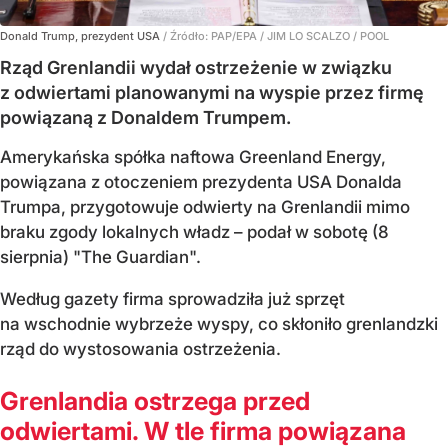
Donald Trump, prezydent USA
/ Źródło:
PAP/EPA
/
JIM LO SCALZO / POOL
Rząd Grenlandii wydał ostrzeżenie w związku
z odwiertami planowanymi na wyspie przez firmę
powiązaną z Donaldem Trumpem.
Amerykańska spółka naftowa Greenland Energy,
powiązana z otoczeniem prezydenta USA Donalda
Trumpa, przygotowuje odwierty na Grenlandii mimo
braku zgody lokalnych władz – podał w sobotę (8
sierpnia) "The Guardian".
Według gazety firma sprowadziła już sprzęt
na wschodnie wybrzeże wyspy, co skłoniło grenlandzki
rząd do wystosowania ostrzeżenia.
Grenlandia ostrzega przed
odwiertami. W tle firma powiązana