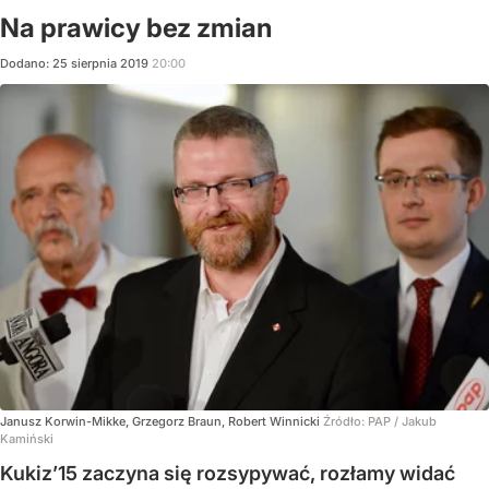
Na prawicy bez zmian
Dodano:
25
sierpnia
2019
20:00
Janusz Korwin-Mikke, Grzegorz Braun, Robert Winnicki
Źródło:
PAP
/
Jakub
Kamiński
Kukiz’15 zaczyna się rozsypywać, rozłamy widać