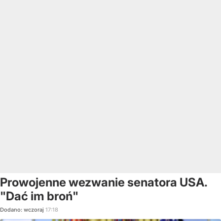
Prowojenne wezwanie senatora USA.
"Dać im broń"
Dodano:
wczoraj
17:18