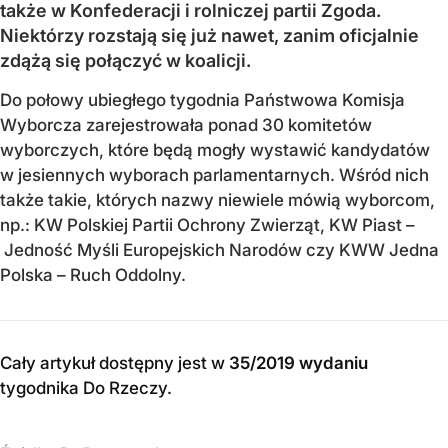
także w Konfederacji i rolniczej partii Zgoda.
Niektórzy rozstają się już nawet, zanim oficjalnie
zdążą się połączyć w koalicji.
Do połowy ubiegłego tygodnia Państwowa Komisja
Wyborcza zarejestrowała ponad 30 komitetów
wyborczych, które będą mogły wystawić kandydatów
w jesiennych wyborach parlamentarnych. Wśród nich
także takie, których nazwy niewiele mówią wyborcom,
np.: KW Polskiej Partii Ochrony Zwierząt, KW Piast –
Jedność Myśli Europejskich Narodów czy KWW Jedna
Polska – Ruch Oddolny.
Cały artykuł dostępny jest w
35/2019 wydaniu
tygodnika Do Rzeczy
.