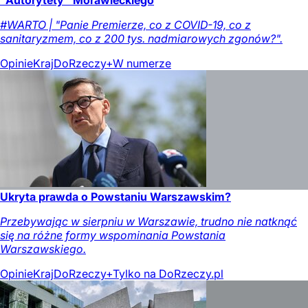
#WARTO | "Panie Premierze, co z COVID-19, co z
sanitaryzmem, co z 200 tys. nadmiarowych zgonów?".
Opinie
Kraj
DoRzeczy+
W numerze
Ukryta prawda o Powstaniu Warszawskim?
Przebywając w sierpniu w Warszawie, trudno nie natknąć
się na różne formy wspominania Powstania
Warszawskiego.
Opinie
Kraj
DoRzeczy+
Tylko na DoRzeczy.pl