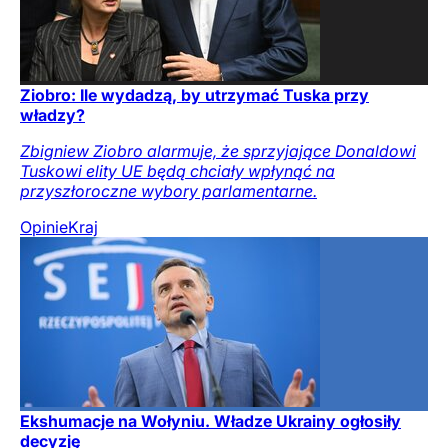
Ziobro: Ile wydadzą, by utrzymać Tuska przy
władzy?
Zbigniew Ziobro alarmuje, że sprzyjające Donaldowi
Tuskowi elity UE będą chciały wpłynąć na
przyszłoroczne wybory parlamentarne.
Opinie
Kraj
Ekshumacje na Wołyniu. Władze Ukrainy ogłosiły
decyzję