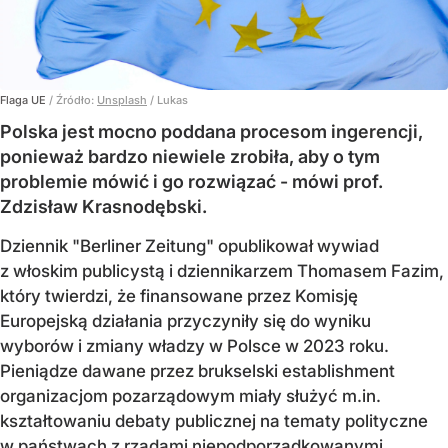
Flaga UE
/ Źródło:
Unsplash
/
Lukas
Polska jest mocno poddana procesom ingerencji,
ponieważ bardzo niewiele zrobiła, aby o tym
problemie mówić i go rozwiązać - mówi prof.
Zdzisław Krasnodębski.
Dziennik "Berliner Zeitung" opublikował wywiad
z włoskim publicystą i dziennikarzem Thomasem Fazim,
który twierdzi, że finansowane przez Komisję
Europejską działania przyczyniły się do wyniku
wyborów i zmiany władzy w Polsce w 2023 roku.
Pieniądze dawane przez brukselski establishment
organizacjom pozarządowym miały służyć m.in.
kształtowaniu debaty publicznej na tematy polityczne
w państwach z rządami niepodporządkowanymi