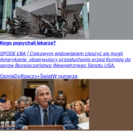
Kogo popychali lekarze?
SPODE ŁBA | Ciekawym widowiskiem cieszyć się mogli
Amerykanie, obserwujący przesłuchania przed Komisją do
spraw Bezpieczeństwa Wewnętrznego Senatu USA.
Opinie
DoRzeczy+
Świat
W numerze