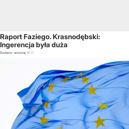
Raport Faziego. Krasnodębski:
Ingerencja była duża
Dodano:
wczoraj
16:11