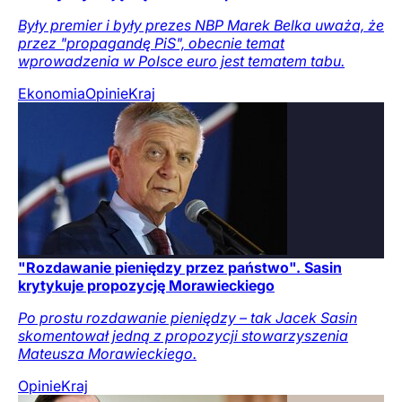
Były premier i były prezes NBP Marek Belka uważa, że
przez "propagandę PiS", obecnie temat
wprowadzenia w Polsce euro jest tematem tabu.
Ekonomia
Opinie
Kraj
"Rozdawanie pieniędzy przez państwo". Sasin
krytykuje propozycję Morawieckiego
Po prostu rozdawanie pieniędzy – tak Jacek Sasin
skomentował jedną z propozycji stowarzyszenia
Mateusza Morawieckiego.
Opinie
Kraj