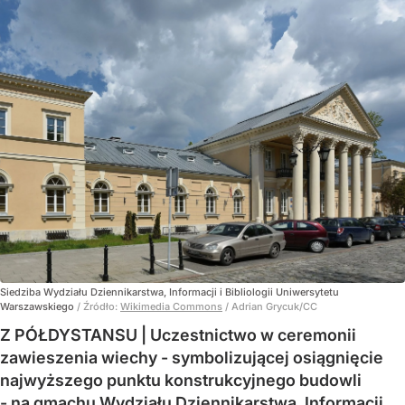
Siedziba Wydziału Dziennikarstwa, Informacji i Bibliologii Uniwersytetu
Warszawskiego
/ Źródło:
Wikimedia Commons
/
Adrian Grycuk/CC
Z PÓŁDYSTANSU | Uczestnictwo w ceremonii
zawieszenia wiechy - symbolizującej osiągnięcie
najwyższego punktu konstrukcyjnego budowli
- na gmachu Wydziału Dziennikarstwa, Informacji