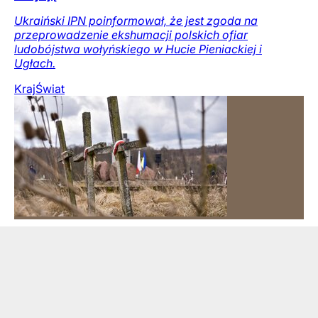
Ukraiński IPN poinformował, że jest zgoda na
przeprowadzenie ekshumacji polskich ofiar
ludobójstwa wołyńskiego w Hucie Pieniackiej i
Ugłach.
Kraj
Świat