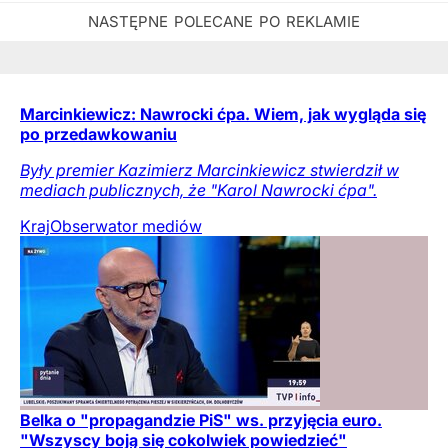
Marcinkiewicz: Nawrocki ćpa. Wiem, jak wygląda się
po przedawkowaniu
Były premier Kazimierz Marcinkiewicz stwierdził w
mediach publicznych, że "Karol Nawrocki ćpa".
Kraj
Obserwator mediów
Belka o "propagandzie PiS" ws. przyjęcia euro.
"Wszyscy boją się cokolwiek powiedzieć"