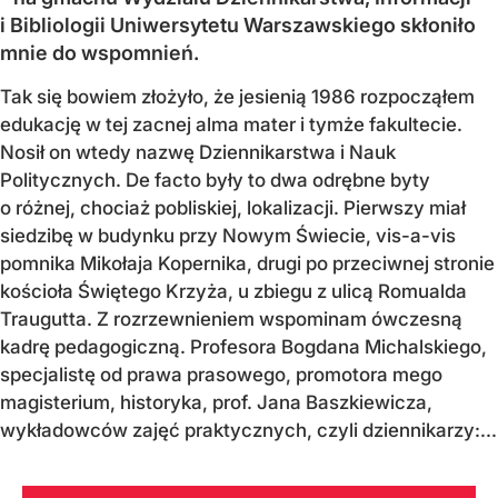
i Bibliologii Uniwersytetu Warszawskiego skłoniło
mnie do wspomnień.
Tak się bowiem złożyło, że jesienią 1986 rozpocząłem
edukację w tej zacnej alma mater i tymże fakultecie.
Nosił on wtedy nazwę Dziennikarstwa i Nauk
Politycznych. De facto były to dwa odrębne byty
o różnej, chociaż pobliskiej, lokalizacji. Pierwszy miał
siedzibę w budynku przy Nowym Świecie, vis-a-vis
pomnika Mikołaja Kopernika, drugi po przeciwnej stronie
kościoła Świętego Krzyża, u zbiegu z ulicą Romualda
Traugutta. Z rozrzewnieniem wspominam ówczesną
kadrę pedagogiczną. Profesora Bogdana Michalskiego,
specjalistę od prawa prasowego, promotora mego
magisterium, historyka, prof. Jana Baszkiewicza,
wykładowców zajęć praktycznych, czyli dziennikarzy:...