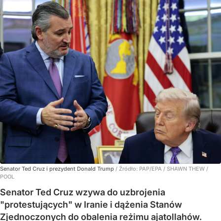
Senator Ted Cruz i prezydent Donald Trump
/ Źródło:
PAP/EPA
/
SHAWN THEW /
POOL
Senator Ted Cruz wzywa do uzbrojenia
"protestujących" w Iranie i dążenia Stanów
Zjednoczonych do obalenia reżimu ajatollahów.