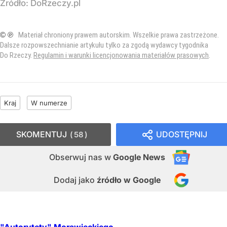
Źródło:
DoRzeczy.pl
© ℗
Materiał chroniony prawem autorskim. Wszelkie prawa zastrzeżone.
Dalsze rozpowszechnianie artykułu tylko za zgodą wydawcy tygodnika
Do Rzeczy.
Regulamin i warunki licencjonowania materiałów prasowych
.
Kraj
W numerze
SKOMENTUJ
UDOSTĘPNIJ
58
Obserwuj nas
w
Google News
Dodaj jako
źródło w Google
"Autorytety" Morawieckiego