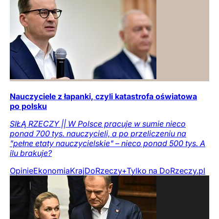
Nauczyciele z łapanki, czyli katastrofa oświatowa
po polsku
SIŁĄ RZECZY || W Polsce pracuje w sumie nieco
ponad 700 tys. nauczycieli, a po przeliczeniu na
"pełne etaty nauczycielskie" – nieco ponad 500 tys. A
ilu brakuje?
Opinie
Ekonomia
Kraj
DoRzeczy+
Tylko na DoRzeczy.pl