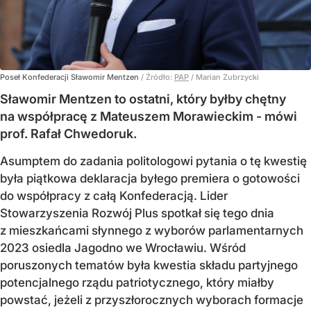
Poseł Konfederacji Sławomir Mentzen
/ Źródło:
PAP
/
Marian Zubrzycki
Sławomir Mentzen to ostatni, który byłby chętny
na współpracę z Mateuszem Morawieckim - mówi
prof. Rafał Chwedoruk.
Asumptem do zadania politologowi pytania o tę kwestię
była piątkowa deklaracja byłego premiera o gotowości
do współpracy z całą Konfederacją. Lider
Stowarzyszenia Rozwój Plus spotkał się tego dnia
z mieszkańcami słynnego z wyborów parlamentarnych
2023 osiedla Jagodno we Wrocławiu. Wśród
poruszonych tematów była kwestia składu partyjnego
potencjalnego rządu patriotycznego, który miałby
powstać, jeżeli z przyszłorocznych wyborach formacje