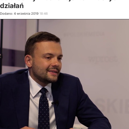
działań
Dodano:
4
września
2019
18:46