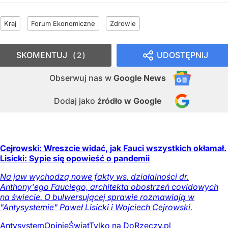
Kraj
Forum Ekonomiczne
Zdrowie
SKOMENTUJ
UDOSTĘPNIJ
2
Obserwuj nas
w
Google News
Dodaj jako
źródło w Google
Cejrowski: Wreszcie widać, jak Fauci wszystkich okłamał.
Lisicki: Sypie się opowieść o pandemii
Na jaw wychodzą nowe fakty ws. działalności dr.
Anthony'ego Fauciego, architekta obostrzeń covidowych
na świecie. O bulwersującej sprawie rozmawiają w
"Antysystemie" Paweł Lisicki i Wojciech Cejrowski.
Antysystem
Opinie
Świat
Tylko na DoRzeczy.pl