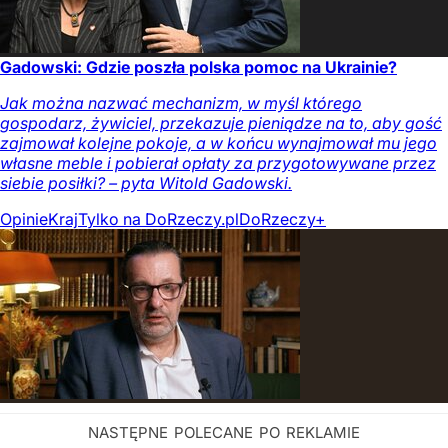
Gadowski: Gdzie poszła polska pomoc na Ukrainie?
Jak można nazwać mechanizm, w myśl którego
gospodarz, żywiciel, przekazuje pieniądze na to, aby gość
zajmował kolejne pokoje, a w końcu wynajmował mu jego
własne meble i pobierał opłaty za przygotowywane przez
siebie posiłki? – pyta Witold Gadowski.
Opinie
Kraj
Tylko na DoRzeczy.pl
DoRzeczy+