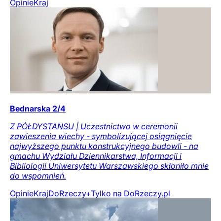
Opinie
Kraj
Bednarska 2/4
Z PÓŁDYSTANSU | Uczestnictwo w ceremonii
zawieszenia wiechy - symbolizującej osiągnięcie
najwyższego punktu konstrukcyjnego budowli - na
gmachu Wydziału Dziennikarstwa, Informacji i
Bibliologii Uniwersytetu Warszawskiego skłoniło mnie
do wspomnień.
Opinie
Kraj
DoRzeczy+
Tylko na DoRzeczy.pl