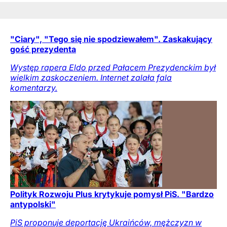
"Ciary", "Tego się nie spodziewałem". Zaskakujący
gość prezydenta
Występ rapera Eldo przed Pałacem Prezydenckim był
wielkim zaskoczeniem. Internet zalała fala
komentarzy.
Polityk Rozwoju Plus krytykuje pomysł PiS. "Bardzo
antypolski"
PiS proponuje deportację Ukraińców, mężczyzn w