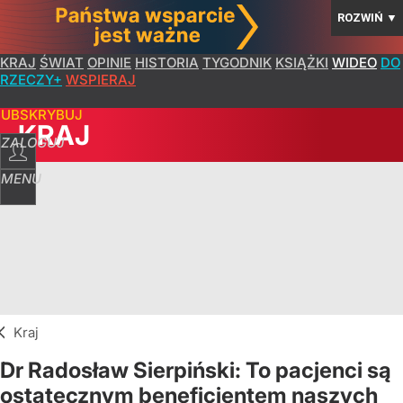
ROZWIŃ
▼
KRAJ
ŚWIAT
OPINIE
HISTORIA
TYGODNIK
KSIĄŻKI
WIDEO
DO
RZECZY+
WSPIERAJ
SUBSKRYBUJ
KRAJ
ZALOGUJ
MENU
Kraj
Dr Radosław Sierpiński: To pacjenci są
ostatecznym beneficjentem naszych