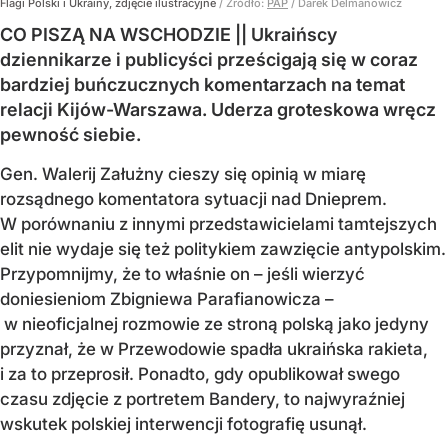
Flagi Polski i Ukrainy, zdjęcie ilustracyjne
/ Źródło:
PAP
/
Darek Delmanowicz
CO PISZĄ NA WSCHODZIE || Ukraińscy
dziennikarze i publicyści prześcigają się w coraz
bardziej buńczucznych komentarzach na temat
relacji Kijów-Warszawa. Uderza groteskowa wręcz
pewność siebie.
Gen. Walerij Załużny cieszy się opinią w miarę
rozsądnego komentatora sytuacji nad Dnieprem.
W porównaniu z innymi przedstawicielami tamtejszych
elit nie wydaje się też politykiem zawzięcie antypolskim.
Przypomnijmy, że to właśnie on – jeśli wierzyć
doniesieniom Zbigniewa Parafianowicza –
w nieoficjalnej rozmowie ze stroną polską jako jedyny
przyznał, że w Przewodowie spadła ukraińska rakieta,
i za to przeprosił. Ponadto, gdy opublikował swego
czasu zdjęcie z portretem Bandery, to najwyraźniej
wskutek polskiej interwencji fotografię usunął.