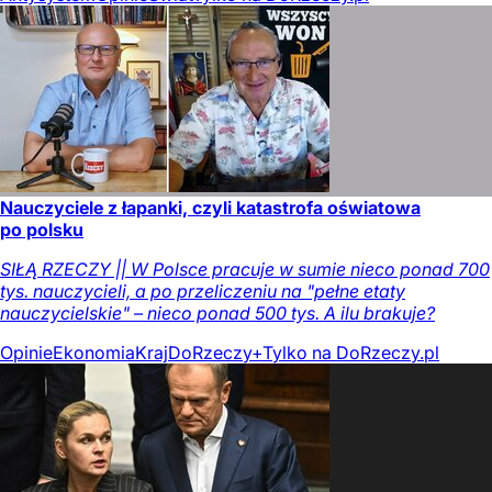
Nauczyciele z łapanki, czyli katastrofa oświatowa
po polsku
SIŁĄ RZECZY || W Polsce pracuje w sumie nieco ponad 700
tys. nauczycieli, a po przeliczeniu na "pełne etaty
nauczycielskie" – nieco ponad 500 tys. A ilu brakuje?
Opinie
Ekonomia
Kraj
DoRzeczy+
Tylko na DoRzeczy.pl