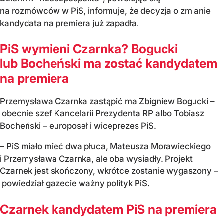
na rozmówców w PiS, informuje, że decyzja o zmianie
kandydata na premiera już zapadła.
PiS wymieni Czarnka? Bogucki
lub Bocheński ma zostać kandydatem
na premiera
Przemysława Czarnka zastąpić ma Zbigniew Bogucki –
obecnie szef Kancelarii Prezydenta RP albo Tobiasz
Bocheński – europoseł i wiceprezes PiS.
– PiS miało mieć dwa płuca, Mateusza Morawieckiego
i Przemysława Czarnka, ale oba wysiadły. Projekt
Czarnek jest skończony, wkrótce zostanie wygaszony –
powiedział gazecie ważny polityk PiS.
Czarnek kandydatem PiS na premiera