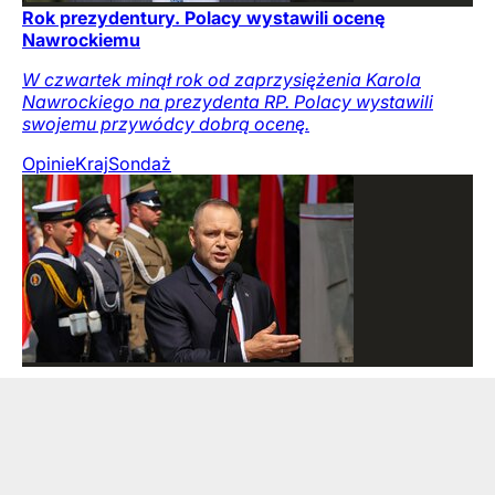
Rok prezydentury. Polacy wystawili ocenę
Nawrockiemu
W czwartek minął rok od zaprzysiężenia Karola
Nawrockiego na prezydenta RP. Polacy wystawili
swojemu przywódcy dobrą ocenę.
Opinie
Kraj
Sondaż