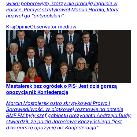
wieku poborowym, którzy nie pracują legalnie w
Polsce. Pomysł skrytykował Marcin Horała, który
nazwał go "antypolskim".
Kraj
Opinie
Obserwator mediów
Mastalerek bez ogródek o PiS: Jest dziś gorszą
opozycją niż Konfederacja
Marcin Mastalerek ostro skrytykował Prawo i
Sprawiedliwość. W piątkowej rozmowie na antenie
RMF FM były szef gabinetu prezydenta Andrzeja Dudy
stwierdził, że partia Jarosława Kaczyńskiego "jest
dziś gorszą opozycją niż Konfederacja".