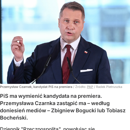
Przemysław Czarnek, kandydat PiS na premiera
/ Źródło:
PAP
/
Radek Pietruszka
PiS ma wymienić kandydata na premiera.
Przemysława Czarnka zastąpić ma – według
doniesień mediów – Zbigniew Bogucki lub Tobiasz
Bocheński.
Dziennik "Rzeczpospolita", powołując się