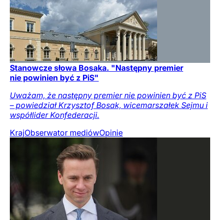
Stanowcze słowa Bosaka. "Następny premier
nie powinien być z PiS"
Uważam, że następny premier nie powinien być z PiS
– powiedział Krzysztof Bosak, wicemarszałek Sejmu i
współlider Konfederacji.
Kraj
Obserwator mediów
Opinie