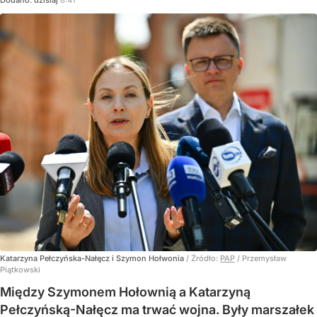
Katarzyna Pełczyńska-Nałęcz i Szymon Hołwonia
/ Źródło:
PAP
/
Przemysław
Piątkowski
Między Szymonem Hołownią a Katarzyną
Pełczyńską-Nałęcz ma trwać wojna. Były marszałek