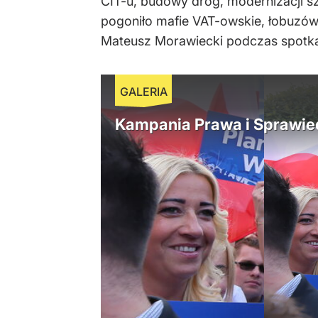
CIT-u, budowy dróg, modernizacji sz
pogoniło mafie VAT-owskie, łobuzów, 
Mateusz Morawiecki podczas spotka