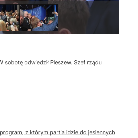
W sobotę odwiedził Pleszew. Szef rządu
 program, z którym partia idzie do jesiennych