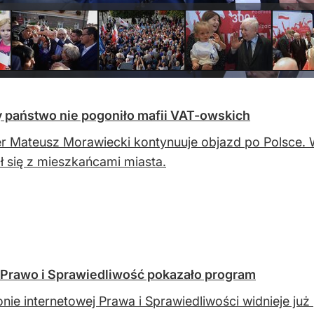
y państwo nie pogoniło mafii VAT-owskich
r Mateusz Morawiecki kontynuuje objazd po Polsce. 
ł się z mieszkańcami miasta.
 Prawo i Sprawiedliwość pokazało program
onie internetowej Prawa i Sprawiedliwości widnieje już