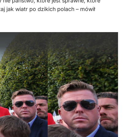
nie państwo, które jest sprawne, które
j jak wiatr po dzikich polach – mówił