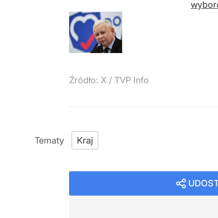
wybor
Źródło:
X
/
TVP Info
Kraj
UDOST