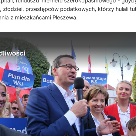
pitali, funduszu internetu szerokopasmowego - gdyby 
złodziei, przestępców podatkowych, którzy hulali tuta
nia z mieszkańcami Pleszewa.