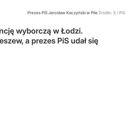
Prezes PiS Jarosław Kaczyński w Pile
Źródło:
X
/
PiS
ncję wyborczą w Łodzi.
szew, a prezes PiS udał się