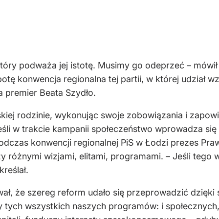
 który podważa jej istotę. Musimy go odeprzeć – mówi
tę konwencja regionalna tej partii, w której udział w
ła premier Beata Szydło.
skiej rodzinie, wykonując swoje zobowiązania i zapow
śli w trakcie kampanii społeczeństwo wprowadza się w
odczas konwencji regionalnej PiS w Łodzi prezes Pra
zy różnymi wizjami, elitami, programami. – Jeśli tego
reślał.
ał, że szereg reform udało się przeprowadzić dzięki
oby tych wszystkich naszych programów: i społecznych