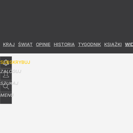
Udostępnij
64
Skomentuj
KRAJ
ŚWIAT
OPINIE
HISTORIA
TYGODNIK
KSIĄŻKI
WI
SUBSKRYBUJ
ZALOGUJ
SZUKAJ
MENU