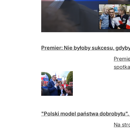
Premier: Nie byłoby sukcesu, gdyb
Premie
spotka
"Polski model państwa dobrobytu".
Na str