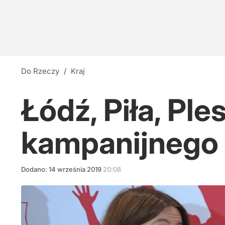
Do Rzeczy
/
Kraj
Łódź, Piła, Ple
kampanijnego
Dodano:
14
września
2019
20:08