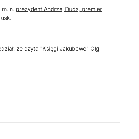
i m.in.
prezydent Andrzej Duda, premier
Tusk
.
dział, że czyta "Księgi Jakubowe" Olgi