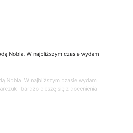
odą Nobla. W najbliższym czasie wydam
dą Nobla. W najbliższym czasie wydam
arczuk
i bardzo cieszę się z docenienia