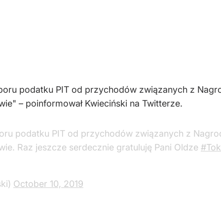
oboru podatku PIT od przychodów związanych z Nagr
ie" – poinformował Kwieciński na Twitterze.
boru podatku PIT od przychodów związanych z Nagro
ie. Raz jeszcze serdecznie gratuluję Pani Oldze
#Tok
ki)
October 10, 2019