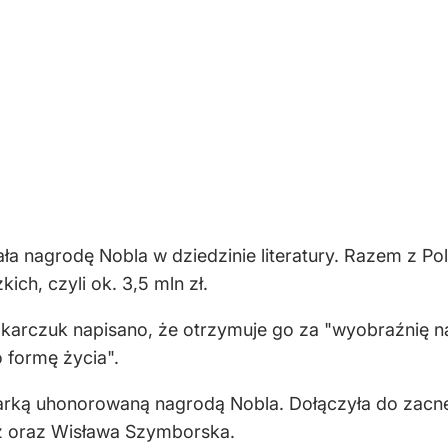
a nagrodę Nobla w dziedzinie literatury. Razem z Po
ch, czyli ok. 3,5 mln zł.
karczuk napisano, że otrzymuje go za "wyobraźnię na
 formę życia".
isarką uhonorowaną nagrodą Nobla. Dołączyła do zacn
z oraz Wisława Szymborska.