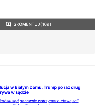
SKOMENTUJ
169
ucja w Białym Domu. Trump po raz drugi
rywa w sądzie
kański sąd ponownie wstrzymał budowę sali