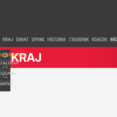
Udostępnij
169
Skomentuj
KRAJ
ŚWIAT
OPINIE
HISTORIA
TYGODNIK
KSIĄŻKI
WI
KRAJ
SUBSKRYBUJ
ZALOGUJ
SZUKAJ
MENU