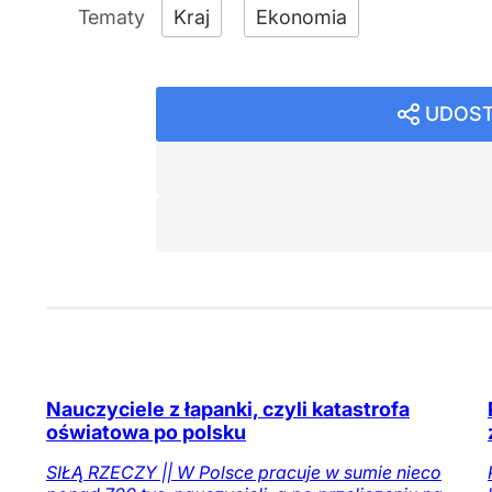
Kraj
Ekonomia
UDOST
Nauczyciele z łapanki, czyli katastrofa
oświatowa po polsku
SIŁĄ RZECZY || W Polsce pracuje w sumie nieco