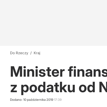
Do Rzeczy
/
Kraj
Minister finan
z podatku od 
Dodano:
10
października
2019
17:39