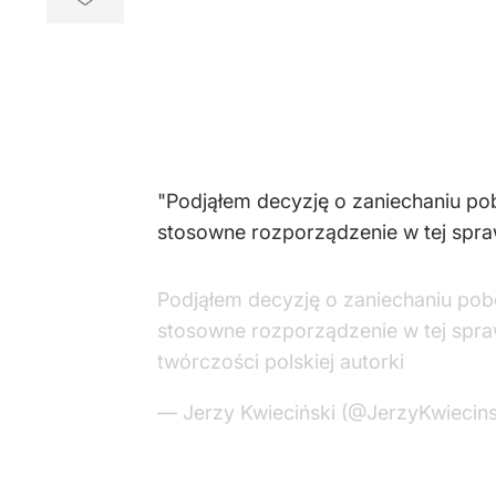
"Podjąłem decyzję o zaniechaniu p
stosowne rozporządzenie w tej spraw
Podjąłem decyzję o zaniechaniu po
stosowne rozporządzenie w tej spraw
twórczości polskiej autorki
— Jerzy Kwieciński (@JerzyKwiecins