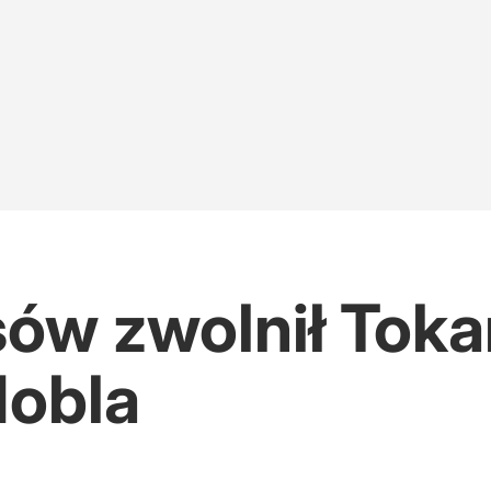
sów zwolnił Tok
Nobla