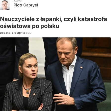
Autor:
Piotr Gabryel
Nauczyciele z łapanki, czyli katastrofa
oświatowa po polsku
Dodano:
6
sierpnia
5:30