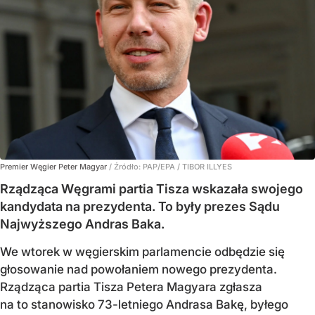
Premier Węgier Peter Magyar
/ Źródło:
PAP/EPA
/
TIBOR ILLYES
Rządząca Węgrami partia Tisza wskazała swojego
kandydata na prezydenta. To były prezes Sądu
Najwyższego Andras Baka.
We wtorek w węgierskim parlamencie odbędzie się
głosowanie nad powołaniem nowego prezydenta.
Rządząca partia Tisza Petera Magyara zgłasza
na to stanowisko 73-letniego Andrasa Bakę, byłego