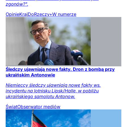
zgonów?".
Opinie
Kraj
DoRzeczy+
W numerze
Śledczy ujawniają nowe fakty. Dron z bombą przy
ukraińskim Antonowie
Niemieccy śledczy ujawniają nowe fakty ws.
incydentu na lotnisku Lipsk/Halle, w pobliżu
ukraińskiego samolotu Antonow.
Świat
Obserwator mediów