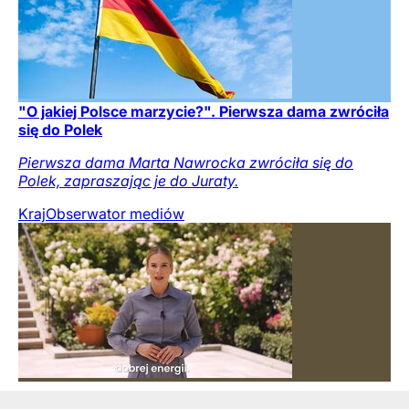
"O jakiej Polsce marzycie?". Pierwsza dama zwróciła
się do Polek
Pierwsza dama Marta Nawrocka zwróciła się do
Polek, zapraszając je do Juraty.
Kraj
Obserwator mediów