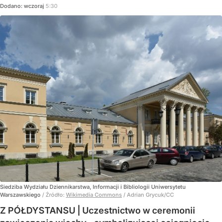
Dodano:
wczoraj
5:30
Siedziba Wydziału Dziennikarstwa, Informacji i Bibliologii Uniwersytetu
Warszawskiego
/ Źródło:
Wikimedia Commons
/
Adrian Grycuk/CC
Z PÓŁDYSTANSU | Uczestnictwo w ceremonii