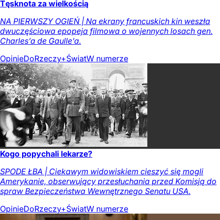
Tęsknota za wielkością
NA PIERWSZY OGIEŃ | Na ekrany francuskich kin weszła
dwuczęściowa epopeja filmowa o wojennych losach gen.
Charles’a de Gaulle’a.
Opinie
DoRzeczy+
Świat
W numerze
Kogo popychali lekarze?
SPODE ŁBA | Ciekawym widowiskiem cieszyć się mogli
Amerykanie, obserwujący przesłuchania przed Komisją do
spraw Bezpieczeństwa Wewnętrznego Senatu USA.
Opinie
DoRzeczy+
Świat
W numerze