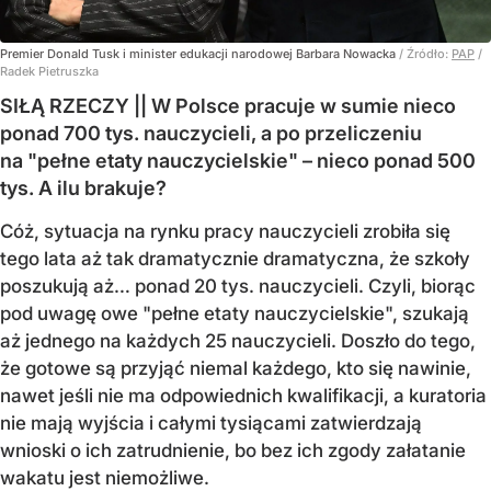
Premier Donald Tusk i minister edukacji narodowej Barbara Nowacka
/ Źródło:
PAP
/
Radek Pietruszka
SIŁĄ RZECZY || W Polsce pracuje w sumie nieco
ponad 700 tys. nauczycieli, a po przeliczeniu
na "pełne etaty nauczycielskie" – nieco ponad 500
tys. A ilu brakuje?
Cóż, sytuacja na rynku pracy nauczycieli zrobiła się
tego lata aż tak dramatycznie dramatyczna, że szkoły
poszukują aż… ponad 20 tys. nauczycieli. Czyli, biorąc
pod uwagę owe "pełne etaty nauczycielskie", szukają
aż jednego na każdych 25 nauczycieli. Doszło do tego,
że gotowe są przyjąć niemal każdego, kto się nawinie,
nawet jeśli nie ma odpowiednich kwalifikacji, a kuratoria
nie mają wyjścia i całymi tysiącami zatwierdzają
wnioski o ich zatrudnienie, bo bez ich zgody załatanie
wakatu jest niemożliwe.