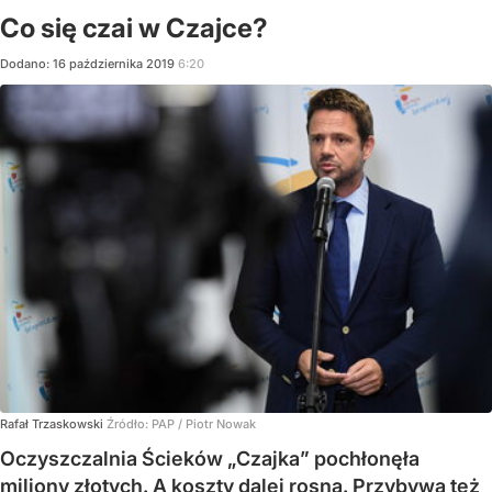
Co się czai w Czajce?
Dodano:
16
października
2019
6:20
Rafał Trzaskowski
Źródło:
PAP
/
Piotr Nowak
Oczyszczalnia Ścieków „Czajka” pochłonęła
miliony złotych. A koszty dalej rosną. Przybywa też