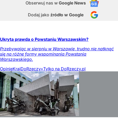
Obserwuj nas
w
Google News
Dodaj jako
źródło w Google
Ukryta prawda o Powstaniu Warszawskim?
Przebywając w sierpniu w Warszawie, trudno nie natknąć
się na różne formy wspominania Powstania
Warszawskiego.
Opinie
Kraj
DoRzeczy+
Tylko na DoRzeczy.pl