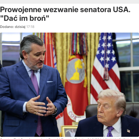
Prowojenne wezwanie senatora USA.
"Dać im broń"
Dodano:
dzisiaj
17:18