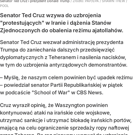
Senator Ted Cruz i prezydent Donald Trump
/ Źródło:
PAP/EPA
/
SHAWN THEW /
POOL
Senator Ted Cruz wzywa do uzbrojenia
"protestujących" w Iranie i dążenia Stanów
Zjednoczonych do obalenia reżimu ajatollahów.
Senator Ted Cruz wezwał administrację prezydenta
Trumpa do zaniechania dalszych przedsięwzięć
dyplomatycznych z Teheranem i nasilenia nacisków,
w tym do uzbrojenia antyrządowych demonstrantów.
– Myślę, że naszym celem powinien być upadek reżimu
– powiedział senator Partii Republikańskiej w piątek
w podcaście "School of War" w CBS News.
Cruz wyraził opinię, że Waszyngton powinien
kontynuować ataki na irańskie cele wojskowe,
utrzymać sankcje i utrzymać blokadę irańskich portów,
mającą na celu ograniczenie sprzedaży ropy naftowej