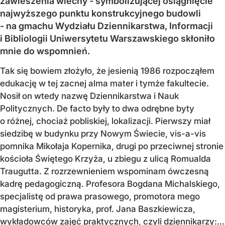
zawieszenia wiechy - symbolizującej osiągnięcie
najwyższego punktu konstrukcyjnego budowli
- na gmachu Wydziału Dziennikarstwa, Informacji
i Bibliologii Uniwersytetu Warszawskiego skłoniło
mnie do wspomnień.
Tak się bowiem złożyło, że jesienią 1986 rozpocząłem
edukację w tej zacnej alma mater i tymże fakultecie.
Nosił on wtedy nazwę Dziennikarstwa i Nauk
Politycznych. De facto były to dwa odrębne byty
o różnej, chociaż pobliskiej, lokalizacji. Pierwszy miał
siedzibę w budynku przy Nowym Świecie, vis-a-vis
pomnika Mikołaja Kopernika, drugi po przeciwnej stronie
kościoła Świętego Krzyża, u zbiegu z ulicą Romualda
Traugutta. Z rozrzewnieniem wspominam ówczesną
kadrę pedagogiczną. Profesora Bogdana Michalskiego,
specjalistę od prawa prasowego, promotora mego
magisterium, historyka, prof. Jana Baszkiewicza,
wykładowców zajęć praktycznych, czyli dziennikarzy:...