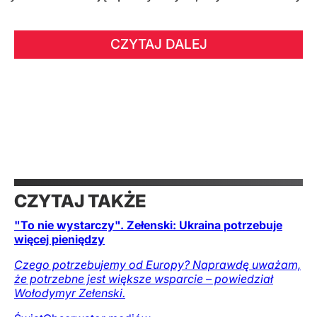
CZYTAJ DALEJ
CZYTAJ TAKŻE
"To nie wystarczy". Zełenski: Ukraina potrzebuje
więcej pieniędzy
Czego potrzebujemy od Europy? Naprawdę uważam,
że potrzebne jest większe wsparcie – powiedział
Wołodymyr Zełenski.