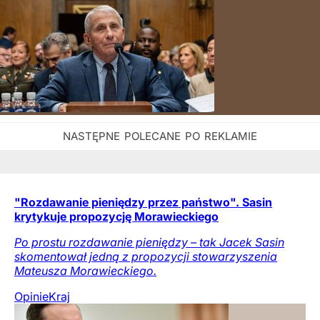
"Rozdawanie pieniędzy przez państwo". Sasin
krytykuje propozycję Morawieckiego
Po prostu rozdawanie pieniędzy – tak Jacek Sasin
skomentował jedną z propozycji stowarzyszenia
Mateusza Morawieckiego.
Opinie
Kraj