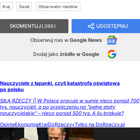
Kraj
Świat
Obserwator mediów
SKOMENTUJ
UDOSTĘPNIJ
399
Obserwuj nas
w
Google News
Dodaj jako
źródło w Google
Nauczyciele z łapanki, czyli katastrofa oświatowa
po polsku
SIŁĄ RZECZY || W Polsce pracuje w sumie nieco ponad 700
tys. nauczycieli, a po przeliczeniu na "pełne etaty
nauczycielskie" – nieco ponad 500 tys. A ilu brakuje?
Opinie
Ekonomia
Kraj
DoRzeczy+
Tylko na DoRzeczy.pl