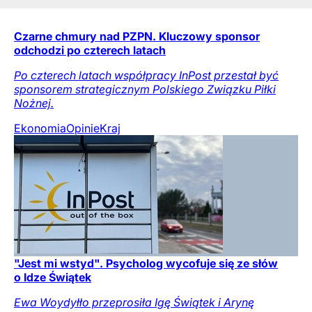
Czarne chmury nad PZPN. Kluczowy sponsor
odchodzi po czterech latach
Po czterech latach współpracy InPost przestał być
sponsorem strategicznym Polskiego Związku Piłki
Nożnej.
Ekonomia
Opinie
Kraj
"Jest mi wstyd". Psycholog wycofuje się ze słów
o Idze Świątek
Ewa Woydyłło przeprosiła Igę Świątek i Arynę