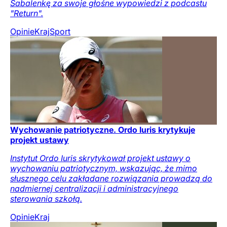
Sabalenkę za swoje głośne wypowiedzi z podcastu
"Return".
Opinie
Kraj
Sport
Wychowanie patriotyczne. Ordo Iuris krytykuje
projekt ustawy
Instytut Ordo Iuris skrytykował projekt ustawy o
wychowaniu patriotycznym, wskazując, że mimo
słusznego celu zakładane rozwiązania prowadzą do
nadmiernej centralizacji i administracyjnego
sterowania szkołą.
Opinie
Kraj