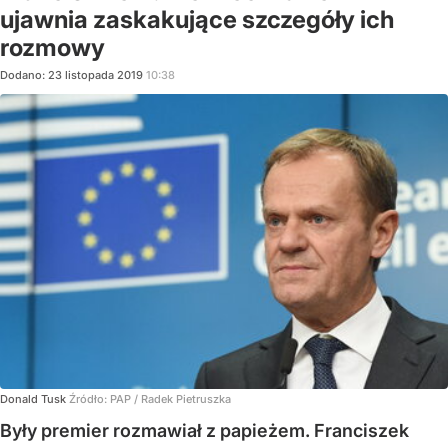
ujawnia zaskakujące szczegóły ich
rozmowy
Dodano:
23
listopada
2019
10:38
Donald Tusk
Źródło:
PAP
/
Radek Pietruszka
Były premier rozmawiał z papieżem. Franciszek