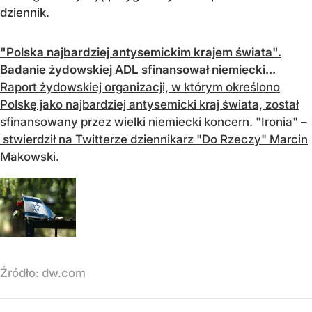
dziennik.
"Polska najbardziej antysemickim krajem świata".
Badanie żydowskiej ADL sfinansował niemiecki...
Raport żydowskiej organizacji, w którym określono
Polskę jako najbardziej antysemicki kraj świata, został
sfinansowany przez wielki niemiecki koncern. "Ironia" –
stwierdził na Twitterze dziennikarz "Do Rzeczy" Marcin
Makowski.
Źródło:
dw.com