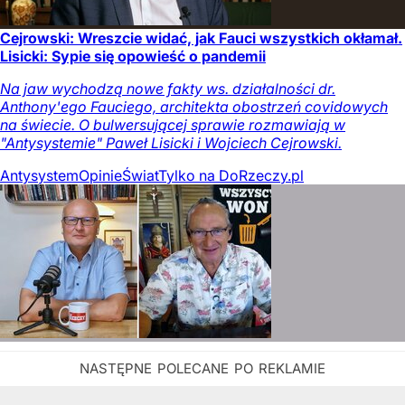
Cejrowski: Wreszcie widać, jak Fauci wszystkich okłamał.
Lisicki: Sypie się opowieść o pandemii
Na jaw wychodzą nowe fakty ws. działalności dr.
Anthony'ego Fauciego, architekta obostrzeń covidowych
na świecie. O bulwersującej sprawie rozmawiają w
"Antysystemie" Paweł Lisicki i Wojciech Cejrowski.
Antysystem
Opinie
Świat
Tylko na DoRzeczy.pl