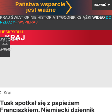
ROZWIŃ
▼
KRAJ
ŚWIAT
OPINIE
HISTORIA
TYGODNIK
KSIĄŻKI
WIDEO
DO
RZECZY+
WSPIERAJ
SUBSKRYBUJ
KRAJ
ZALOGUJ
MENU
Kraj
Tusk spotkał się z papieżem
Franciszkiem. Niemiecki dziennik