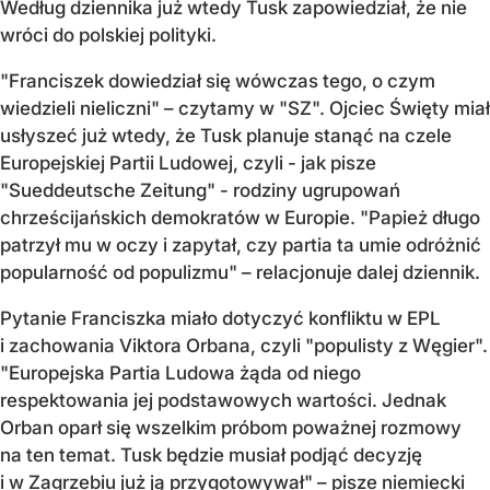
Według dziennika już wtedy Tusk zapowiedział, że nie
wróci do polskiej polityki.
"Franciszek dowiedział się wówczas tego, o czym
wiedzieli nieliczni" – czytamy w "SZ". Ojciec Święty miał
usłyszeć już wtedy, że Tusk planuje stanąć na czele
Europejskiej Partii Ludowej, czyli - jak pisze
"Sueddeutsche Zeitung" - rodziny ugrupowań
chrześcijańskich demokratów w Europie. "Papież długo
patrzył mu w oczy i zapytał, czy partia ta umie odróżnić
popularność od populizmu" – relacjonuje dalej dziennik.
Pytanie Franciszka miało dotyczyć konfliktu w EPL
i zachowania Viktora Orbana, czyli "populisty z Węgier".
"Europejska Partia Ludowa żąda od niego
respektowania jej podstawowych wartości. Jednak
Orban oparł się wszelkim próbom poważnej rozmowy
na ten temat. Tusk będzie musiał podjąć decyzję
i w Zagrzebiu już ją przygotowywał" – pisze niemiecki