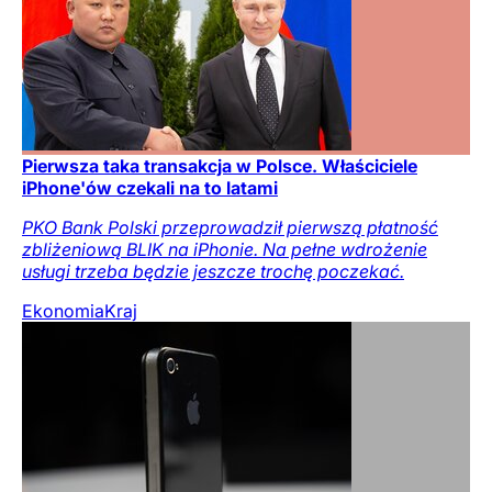
Pierwsza taka transakcja w Polsce. Właściciele
iPhone'ów czekali na to latami
PKO Bank Polski przeprowadził pierwszą płatność
zbliżeniową BLIK na iPhonie. Na pełne wdrożenie
usługi trzeba będzie jeszcze trochę poczekać.
Ekonomia
Kraj