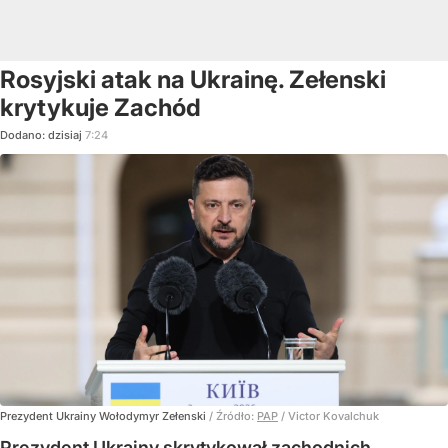
Rosyjski atak na Ukrainę. Zełenski
krytykuje Zachód
Dodano:
dzisiaj
7:24
Prezydent Ukrainy Wołodymyr Zełenski
/ Źródło:
PAP
/
Victor Kovalchuk
Prezydent Ukrainy skrytykował zachodnich