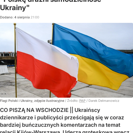
Ukrainy"
Dodano:
4
sierpnia
21:00
Flagi Polski i Ukrainy, zdjęcie ilustracyjne
/ Źródło:
PAP
/
Darek Delmanowicz
CO PISZĄ NA WSCHODZIE || Ukraińscy
dziennikarze i publicyści prześcigają się w coraz
bardziej buńczucznych komentarzach na temat
relacji Kijów-Warszawa. Uderza groteskowa wręcz