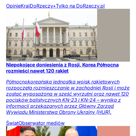
Opinie
Kraj
DoRzeczy+
Tylko na DoRzeczy.pl
Niepokojące doniesienia z Rosji. Korea Północna
rozmieści nawet 120 rakiet
Północnokoreańska jednostka wojsk rakietowych
rozpoczęła rozmieszczanie w zachodniej Rosji i może
zostać wyposażona w sześć wyrzutni oraz nawet 120
pocisków balistycznych KN-23 i KN-24 – wynika z
informacji przekazanych przez Główny Zarząd
Wywiadu Ministerstwa Obrony Ukrainy (HUR).
Świat
Obserwator mediów