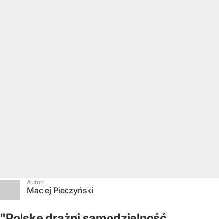
Autor:
Maciej Pieczyński
"Polskę drażni samodzielność