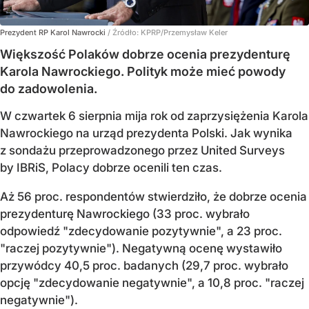
Prezydent RP Karol Nawrocki
/ Źródło:
KPRP/Przemysław Keler
Większość Polaków dobrze ocenia prezydenturę
Karola Nawrockiego. Polityk może mieć powody
do zadowolenia.
W czwartek 6 sierpnia mija rok od zaprzysiężenia Karola
Nawrockiego na urząd prezydenta Polski. Jak wynika
z sondażu przeprowadzonego przez United Surveys
by IBRiS, Polacy dobrze ocenili ten czas.
Aż 56 proc. respondentów stwierdziło, że dobrze ocenia
prezydenturę Nawrockiego (33 proc. wybrało
odpowiedź "zdecydowanie pozytywnie", a 23 proc.
"raczej pozytywnie"). Negatywną ocenę wystawiło
przywódcy 40,5 proc. badanych (29,7 proc. wybrało
opcję "zdecydowanie negatywnie", a 10,8 proc. "raczej
negatywnie").