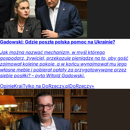
Gadowski: Gdzie poszła polska pomoc na Ukrainie?
Jak można nazwać mechanizm, w myśl którego
gospodarz, żywiciel, przekazuje pieniądze na to, aby gość
zajmował kolejne pokoje, a w końcu wynajmował mu jego
własne meble i pobierał opłaty za przygotowywane przez
siebie posiłki? – pyta Witold Gadowski.
Opinie
Kraj
Tylko na DoRzeczy.pl
DoRzeczy+