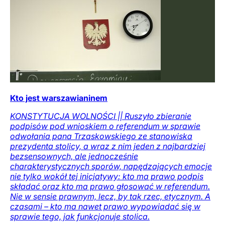
Kto jest warszawianinem
KONSTYTUCJA WOLNOŚCI || Ruszyło zbieranie
podpisów pod wnioskiem o referendum w sprawie
odwołania pana Trzaskowskiego ze stanowiska
prezydenta stolicy, a wraz z nim jeden z najbardziej
bezsensownych, ale jednocześnie
charakterystycznych sporów, napędzających emocje
nie tylko wokół tej inicjatywy: kto ma prawo podpis
składać oraz kto ma prawo głosować w referendum.
Nie w sensie prawnym, lecz, by tak rzec, etycznym. A
czasami – kto ma nawet prawo wypowiadać się w
sprawie tego, jak funkcjonuje stolica.