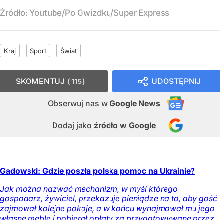
Źródło:
Youtube/Po Gwizdku/Super Express
Kraj
Sport
Świat
SKOMENTUJ
UDOSTĘPNIJ
115
Obserwuj nas
w
Google News
Dodaj jako
źródło w Google
Gadowski: Gdzie poszła polska pomoc na Ukrainie?
Jak można nazwać mechanizm, w myśl którego
gospodarz, żywiciel, przekazuje pieniądze na to, aby gość
zajmował kolejne pokoje, a w końcu wynajmował mu jego
własne meble i pobierał opłaty za przygotowywane przez