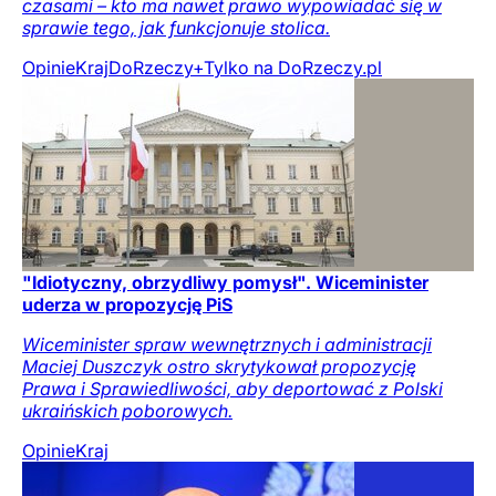
czasami – kto ma nawet prawo wypowiadać się w
sprawie tego, jak funkcjonuje stolica.
Opinie
Kraj
DoRzeczy+
Tylko na DoRzeczy.pl
"Idiotyczny, obrzydliwy pomysł". Wiceminister
uderza w propozycję PiS
Wiceminister spraw wewnętrznych i administracji
Maciej Duszczyk ostro skrytykował propozycję
Prawa i Sprawiedliwości, aby deportować z Polski
ukraińskich poborowych.
Opinie
Kraj