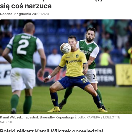
się coś narzuca
Dodano:
27
grudnia
2019
12:20
Kamil Wilczek, napastnik Broendby Kopenhaga
Źródło:
PAP/EPA
/
LISELOTTE
SABROE
Polski piłkarz Kamil Wilczek opowiedział