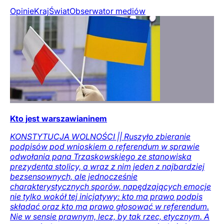
Opinie
Kraj
Świat
Obserwator mediów
Kto jest warszawianinem
KONSTYTUCJA WOLNOŚCI || Ruszyło zbieranie
podpisów pod wnioskiem o referendum w sprawie
odwołania pana Trzaskowskiego ze stanowiska
prezydenta stolicy, a wraz z nim jeden z najbardziej
bezsensownych, ale jednocześnie
charakterystycznych sporów, napędzających emocje
nie tylko wokół tej inicjatywy: kto ma prawo podpis
składać oraz kto ma prawo głosować w referendum.
Nie w sensie prawnym, lecz, by tak rzec, etycznym. A