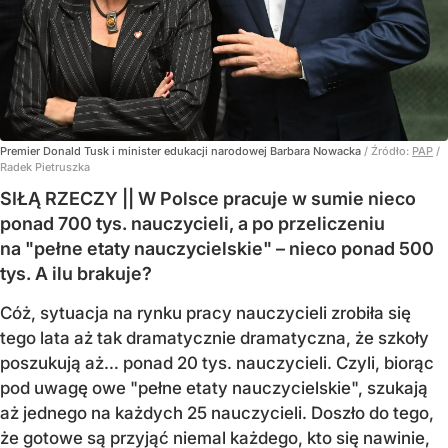
Premier Donald Tusk i minister edukacji narodowej Barbara Nowacka
/ Źródło:
PAP
/
Radek Pietruszka
SIŁĄ RZECZY || W Polsce pracuje w sumie nieco
ponad 700 tys. nauczycieli, a po przeliczeniu
na "pełne etaty nauczycielskie" – nieco ponad 500
tys. A ilu brakuje?
Cóż, sytuacja na rynku pracy nauczycieli zrobiła się
tego lata aż tak dramatycznie dramatyczna, że szkoły
poszukują aż… ponad 20 tys. nauczycieli. Czyli, biorąc
pod uwagę owe "pełne etaty nauczycielskie", szukają
aż jednego na każdych 25 nauczycieli. Doszło do tego,
że gotowe są przyjąć niemal każdego, kto się nawinie,