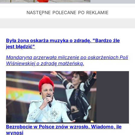
Była żona oskarża muzyka o zdradę. "Bardzo źle
jest błądzić"
Mandaryna przerwała milczenie po oskarżeniach Poli
Wiśniewskiej o zdradę małżeńską.
Bezrobocie w Polsce znów wzrosło. Wiadomo, ile
wynosi