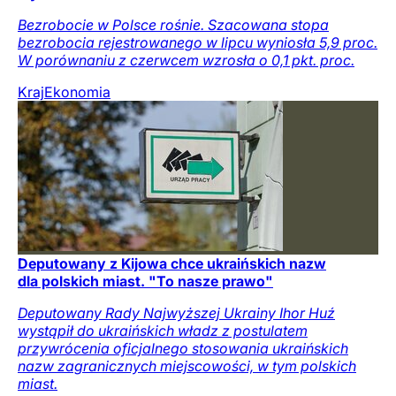
Bezrobocie w Polsce rośnie. Szacowana stopa
bezrobocia rejestrowanego w lipcu wyniosła 5,9 proc.
W porównaniu z czerwcem wzrosła o 0,1 pkt. proc.
Kraj
Ekonomia
Deputowany z Kijowa chce ukraińskich nazw
dla polskich miast. "To nasze prawo"
Deputowany Rady Najwyższej Ukrainy Ihor Huź
wystąpił do ukraińskich władz z postulatem
przywrócenia oficjalnego stosowania ukraińskich
nazw zagranicznych miejscowości, w tym polskich
miast.