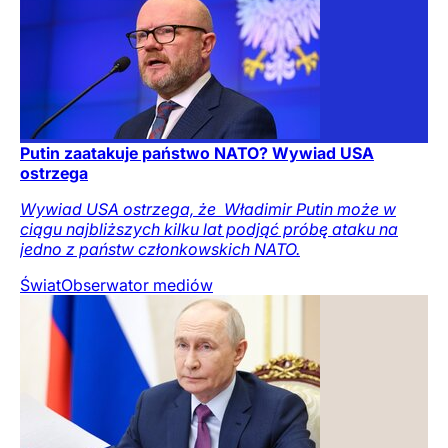
Putin zaatakuje państwo NATO? Wywiad USA
ostrzega
Wywiad USA ostrzega, że ​ Władimir Putin może w
ciągu najbliższych kilku lat podjąć próbę ataku na
jedno z państw członkowskich NATO.
Świat
Obserwator mediów