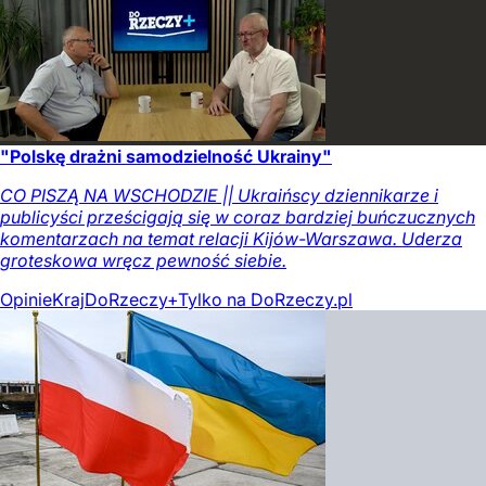
"Polskę drażni samodzielność Ukrainy"
CO PISZĄ NA WSCHODZIE || Ukraińscy dziennikarze i
publicyści prześcigają się w coraz bardziej buńczucznych
komentarzach na temat relacji Kijów-Warszawa. Uderza
groteskowa wręcz pewność siebie.
Opinie
Kraj
DoRzeczy+
Tylko na DoRzeczy.pl