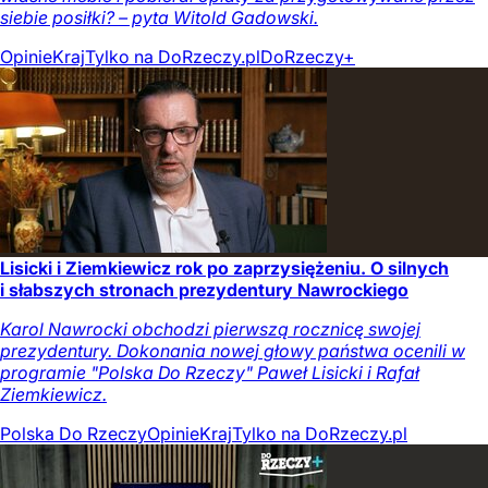
siebie posiłki? – pyta Witold Gadowski.
Opinie
Kraj
Tylko na DoRzeczy.pl
DoRzeczy+
Lisicki i Ziemkiewicz rok po zaprzysiężeniu. O silnych
i słabszych stronach prezydentury Nawrockiego
Karol Nawrocki obchodzi pierwszą rocznicę swojej
prezydentury. Dokonania nowej głowy państwa ocenili w
programie "Polska Do Rzeczy" Paweł Lisicki i Rafał
Ziemkiewicz.
Polska Do Rzeczy
Opinie
Kraj
Tylko na DoRzeczy.pl