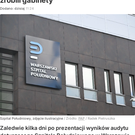
zrobili gabinety
Dodano:
dzisiaj
11:24
Szpital Południowy, zdjęcie ilustracyjne
/ Źródło:
PAP
/
Radek Pietruszka
Zaledwie kilka dni po prezentacji wyników audytu