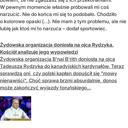
bowiem, że nie zgadzasz się z ich przekonaniami.
W pewnym momencie właśnie próbowali mi coś
narzucić. Nie do końca mi się to podobało. Chodziło
o kolorowe opaski (...). Nie mam z tym problemu, ale nie
lubię jak ktoś mi to narzuca – dodał sportowiec.
Żydowska organizacja doniosła na ojca Rydzyka.
Kościół analizuje jego wypowiedzi
Żydowska organizacja B'nai B'rith doniosła na ojca
Tadeusza Rydzyka do kanadyjskich kardynałów. Teraz
sprawdzą oni, czy polski kapłan dopuścił się "mowy
nienawiści". Choć sprawa brzmi absurdalnie, donos
może zakończyć wyjazdy toruńskiego...