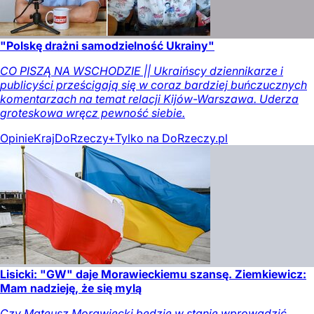
"Polskę drażni samodzielność Ukrainy"
CO PISZĄ NA WSCHODZIE || Ukraińscy dziennikarze i
publicyści prześcigają się w coraz bardziej buńczucznych
komentarzach na temat relacji Kijów-Warszawa. Uderza
groteskowa wręcz pewność siebie.
Opinie
Kraj
DoRzeczy+
Tylko na DoRzeczy.pl
Lisicki: "GW" daje Morawieckiemu szansę. Ziemkiewicz:
Mam nadzieję, że się mylą
Czy Mateusz Morawiecki będzie w stanie wprowadzić