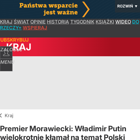
ROZWIŃ
▼
KRAJ
ŚWIAT
OPINIE
HISTORIA
TYGODNIK
KSIĄŻKI
WIDEO
DO
RZECZY+
WSPIERAJ
SUBSKRYBUJ
KRAJ
ZALOGUJ
MENU
Kraj
Premier Morawiecki: Władimir Putin
wielokrotnie kłamał na temat Polski