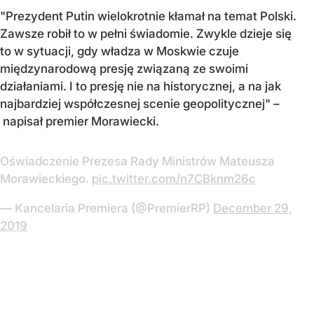
"Prezydent Putin wielokrotnie kłamał na temat Polski.
Zawsze robił to w pełni świadomie. Zwykle dzieje się
to w sytuacji, gdy władza w Moskwie czuje
międzynarodową presję związaną ze swoimi
działaniami. I to presję nie na historycznej, a na jak
najbardziej współczesnej scenie geopolitycznej" –
napisał premier Morawiecki.
Oświadczenie Prezesa Rady Ministrów Mateusza
Morawieckiego.
pic.twitter.com/n7CBknm26c
— Kancelaria Premiera (@PremierRP)
December 29,
2019