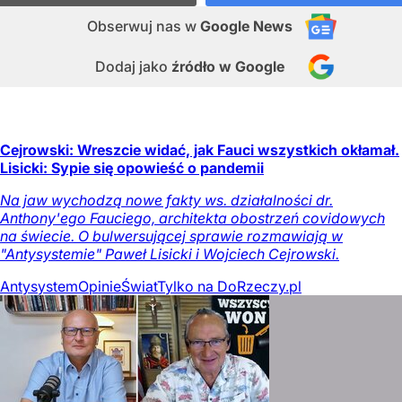
Obserwuj nas
w
Google News
Dodaj jako
źródło w Google
Cejrowski: Wreszcie widać, jak Fauci wszystkich okłamał.
Lisicki: Sypie się opowieść o pandemii
Na jaw wychodzą nowe fakty ws. działalności dr.
Anthony'ego Fauciego, architekta obostrzeń covidowych
na świecie. O bulwersującej sprawie rozmawiają w
"Antysystemie" Paweł Lisicki i Wojciech Cejrowski.
Antysystem
Opinie
Świat
Tylko na DoRzeczy.pl