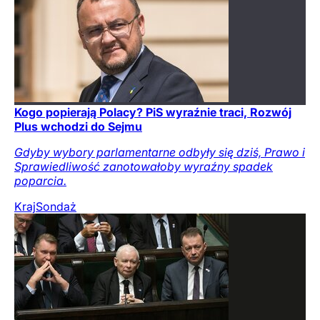
Kogo popierają Polacy? PiS wyraźnie traci, Rozwój
Plus wchodzi do Sejmu
Gdyby wybory parlamentarne odbyły się dziś, Prawo i
Sprawiedliwość zanotowałoby wyraźny spadek
poparcia.
Kraj
Sondaż