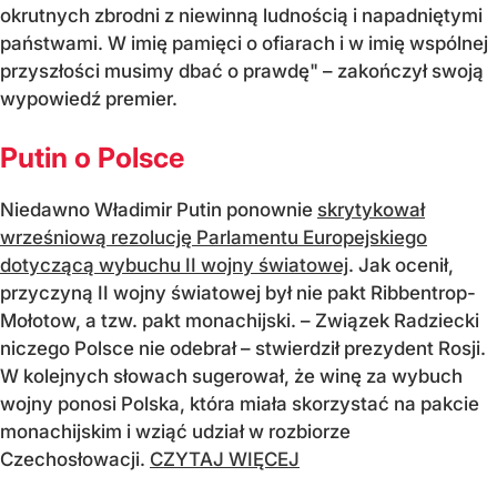
okrutnych zbrodni z niewinną ludnością i napadniętymi
państwami. W imię pamięci o ofiarach i w imię wspólnej
przyszłości musimy dbać o prawdę" – zakończył swoją
wypowiedź premier.
Putin o Polsce
Niedawno Władimir Putin ponownie
skrytykował
wrześniową rezolucję Parlamentu Europejskiego
dotyczącą wybuchu II wojny światowej
. Jak ocenił,
przyczyną II wojny światowej był nie pakt Ribbentrop-
Mołotow, a tzw. pakt monachijski. – Związek Radziecki
niczego Polsce nie odebrał – stwierdził prezydent Rosji.
W kolejnych słowach sugerował, że winę za wybuch
wojny ponosi Polska, która miała skorzystać na pakcie
monachijskim i wziąć udział w rozbiorze
Czechosłowacji.
CZYTAJ WIĘCEJ