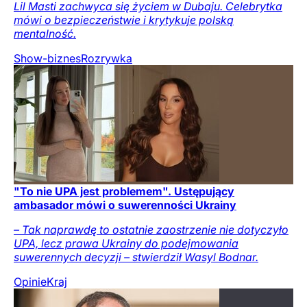
Lil Masti zachwyca się życiem w Dubaju. Celebrytka
mówi o bezpieczeństwie i krytykuje polską
mentalność.
Show-biznes
Rozrywka
"To nie UPA jest problemem". Ustępujący
ambasador mówi o suwerenności Ukrainy
– Tak naprawdę to ostatnie zaostrzenie nie dotyczyło
UPA, lecz prawa Ukrainy do podejmowania
suwerennych decyzji – stwierdził Wasyl Bodnar.
Opinie
Kraj