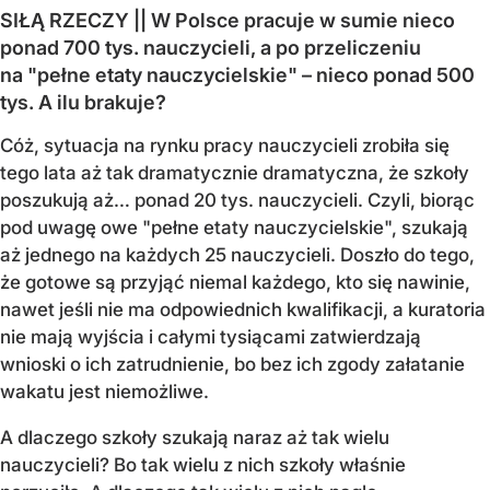
SIŁĄ RZECZY || W Polsce pracuje w sumie nieco
ponad 700 tys. nauczycieli, a po przeliczeniu
na "pełne etaty nauczycielskie" – nieco ponad 500
tys. A ilu brakuje?
Cóż, sytuacja na rynku pracy nauczycieli zrobiła się
tego lata aż tak dramatycznie dramatyczna, że szkoły
poszukują aż… ponad 20 tys. nauczycieli. Czyli, biorąc
pod uwagę owe "pełne etaty nauczycielskie", szukają
aż jednego na każdych 25 nauczycieli. Doszło do tego,
że gotowe są przyjąć niemal każdego, kto się nawinie,
nawet jeśli nie ma odpowiednich kwalifikacji, a kuratoria
nie mają wyjścia i całymi tysiącami zatwierdzają
wnioski o ich zatrudnienie, bo bez ich zgody załatanie
wakatu jest niemożliwe.
A dlaczego szkoły szukają naraz aż tak wielu
nauczycieli? Bo tak wielu z nich szkoły właśnie