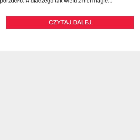
porzuciło. A dlaczego tak wielu z nich nagle...
CZYTAJ DALEJ