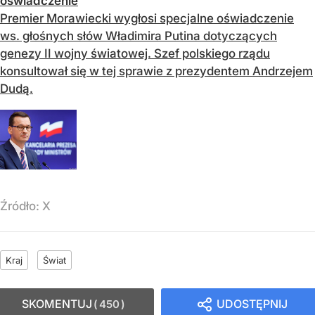
oświadczenie
Premier Morawiecki wygłosi specjalne oświadczenie
ws. głośnych słów Władimira Putina dotyczących
genezy II wojny światowej. Szef polskiego rządu
konsultował się w tej sprawie z prezydentem Andrzejem
Dudą.
Źródło:
X
Kraj
Świat
SKOMENTUJ
UDOSTĘPNIJ
450