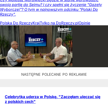
swoją partię do Sejmu? I czy spełni się życzenie "Gazety
Wyborczej"? O tym w najnowszym odcinku "Polski Do
Rzeczy".
Polska Do Rzeczy
Kraj
Tylko na DoRzeczy.pl
Opinie
Celebrytka uderza w Polskę. "Zaczęłam uleczać się
z polskich cech"