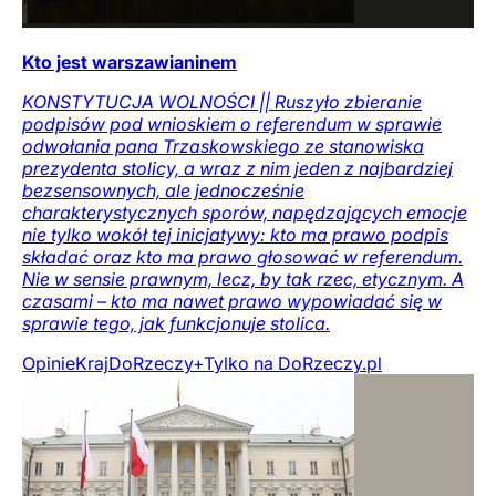
Kto jest warszawianinem
KONSTYTUCJA WOLNOŚCI || Ruszyło zbieranie
podpisów pod wnioskiem o referendum w sprawie
odwołania pana Trzaskowskiego ze stanowiska
prezydenta stolicy, a wraz z nim jeden z najbardziej
bezsensownych, ale jednocześnie
charakterystycznych sporów, napędzających emocje
nie tylko wokół tej inicjatywy: kto ma prawo podpis
składać oraz kto ma prawo głosować w referendum.
Nie w sensie prawnym, lecz, by tak rzec, etycznym. A
czasami – kto ma nawet prawo wypowiadać się w
sprawie tego, jak funkcjonuje stolica.
Opinie
Kraj
DoRzeczy+
Tylko na DoRzeczy.pl