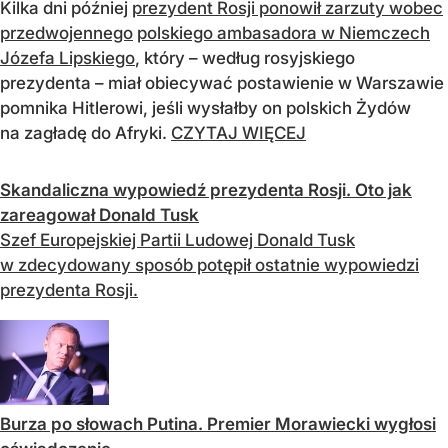
Kilka dni później
prezydent Rosji ponowił zarzuty wobec
przedwojennego
polskiego ambasadora w Niemczech
Józefa Lipskiego
, który – według rosyjskiego
prezydenta – miał obiecywać postawienie w Warszawie
pomnika Hitlerowi, jeśli wysłałby on polskich Żydów
na zagładę do Afryki.
CZYTAJ WIĘCEJ
Skandaliczna wypowiedź prezydenta Rosji. Oto jak
zareagował Donald Tusk
Szef Europejskiej Partii Ludowej Donald Tusk
w zdecydowany sposób potępił ostatnie wypowiedzi
prezydenta Rosji.
Burza po słowach Putina. Premier Morawiecki wygłosi