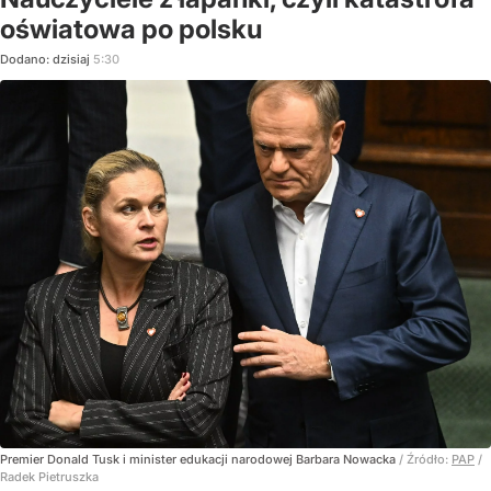
oświatowa po polsku
Dodano:
dzisiaj
5:30
Premier Donald Tusk i minister edukacji narodowej Barbara Nowacka
/ Źródło:
PAP
/
Radek Pietruszka