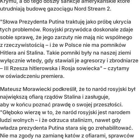
Krymu, a do tego doszły sankcje amerykańskie które
utrudniają budowę gazociągu Nord Stream 2.
"Słowa Prezydenta Putina traktuję jako próbę ukrycia
tych problemów. Rosyjski przywódca doskonale zdaje
sobie sprawę, że jego zarzuty nie mają nic wspólnego
z rzeczywistością – i że w Polsce nie ma pomników
Hitlera ani Stalina. Takie pomniki były na naszej ziemi
wyłącznie wtedy, gdy stawiali je agresorzy i zbrodniarze
– III Rzesza hitlerowska i Rosja sowiecka" – czytamy
w oświadczeniu premiera.
Mateusz Morawiecki podkreślił, że to naród rosyjski był
największą ofiarą rządów Stalina i zasługuje,
aby w końcu poznać prawdę o swojej przeszłości.
"Głęboko wierzę w to, że naród rosyjski jest narodem
ludzi wolnych – i że odrzuca stalinizm, nawet gdy
władza prezydenta Putina stara się go zrehabilitować.
Nie ma zgody na zamianę katów z ofiarami, sprawców