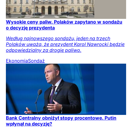
Wysokie ceny paliw. Polaków zapytano w sondażu
o decyzję prezydenta
Według najnowszego sondażu, jeden na trzech
Polaków uważa, że prezydent Karol Nawrocki będzie
odpowiedzialny za drogie paliwo.
Ekonomia
Sondaż
Bank Centralny obniżył stopy procentowe. Putin
wpłynął na decyzję?