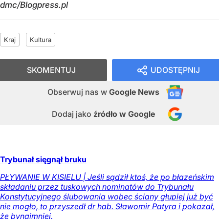
dmc/Blogpress.pl
Kraj
Kultura
SKOMENTUJ
UDOSTĘPNIJ
Obserwuj nas
w
Google News
Dodaj jako
źródło w Google
Trybunał sięgnął bruku
PŁYWANIE W KISIELU | Jeśli sądził ktoś, że po błazeńskim
składaniu przez tuskowych nominatów do Trybunału
Konstytucyjnego ślubowania wobec ściany głupiej już być
nie mogło, to przyszedł dr hab. Sławomir Patyra i pokazał,
że bynajmniej.