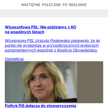
Wiceszefowa PSL: Nie pójdziemy z KO
na wspólnych listach
Wiceprezes PSL Urszula Pasławska zapewnia, że jej
partia nie wystartuje w przyszłorocznych wyborach
parlamentarnych wspólnie z Koalicją Obywatelską.
Opinie
Kraj
Polityk PiS dołącza do stowarzyszenia