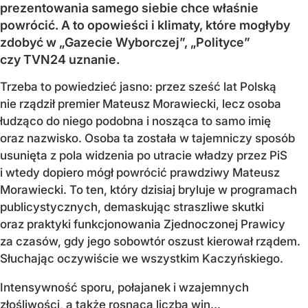
prezentowania samego siebie chce właśnie
powrócić. A to opowieści i klimaty, które mogłyby
zdobyć w „Gazecie Wyborczej”, „Polityce”
czy TVN24 uznanie.
Trzeba to powiedzieć jasno: przez sześć lat Polską
nie rządził premier Mateusz Morawiecki, lecz osoba
łudząco do niego podobna i nosząca to samo imię
oraz nazwisko. Osoba ta została w tajemniczy sposób
usunięta z pola widzenia po utracie władzy przez PiS
i wtedy dopiero mógł powrócić prawdziwy Mateusz
Morawiecki. To ten, który dzisiaj bryluje w programach
publicystycznych, demaskując straszliwe skutki
oraz praktyki funkcjonowania Zjednoczonej Prawicy
za czasów, gdy jego sobowtór oszust kierował rządem.
Słuchając oczywiście we wszystkim Kaczyńskiego.
Intensywność sporu, połajanek i wzajemnych
złośliwości, a także rosnąca liczba win...