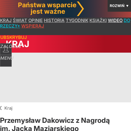
ROZWIŃ
▼
KRAJ
ŚWIAT
OPINIE
HISTORIA
TYGODNIK
KSIĄŻKI
WIDEO
DO
RZECZY+
WSPIERAJ
SUBSKRYBUJ
KRAJ
ZALOGUJ
MENU
Kraj
Przemysław Dakowicz z Nagrodą
im. Jacka Maziarskiego