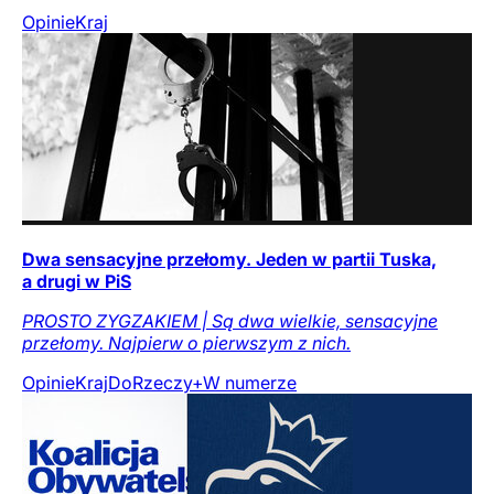
Opinie
Kraj
Dwa sensacyjne przełomy. Jeden w partii Tuska,
a drugi w PiS
PROSTO ZYGZAKIEM | Są dwa wielkie, sensacyjne
przełomy. Najpierw o pierwszym z nich.
Opinie
Kraj
DoRzeczy+
W numerze