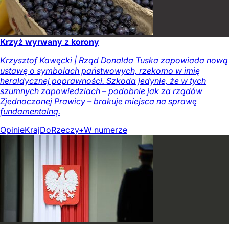
Krzyż wyrwany z korony
Krzysztof Kawęcki | Rząd Donalda Tuska zapowiada nową
ustawę o symbolach państwowych, rzekomo w imię
heraldycznej poprawności. Szkoda jedynie, że w tych
szumnych zapowiedziach – podobnie jak za rządów
Zjednoczonej Prawicy – brakuje miejsca na sprawę
fundamentalną.
Opinie
Kraj
DoRzeczy+
W numerze