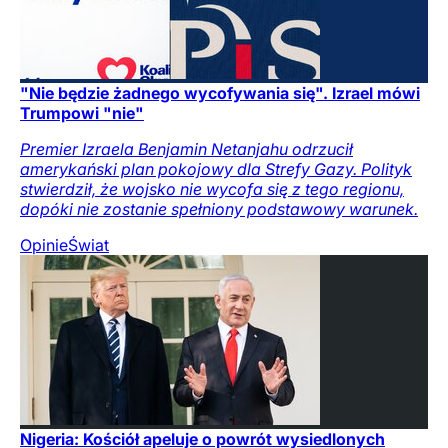
"Nie będzie żadnego wycofywania się". Izrael mówi
Trumpowi "nie"
Premier Izraela Benjamin Netanjahu odrzucił
amerykański plan pokojowy dla Strefy Gazy. Polityk
stwierdził, że wojsko nie wycofa się z tego regionu,
dopóki nie zostanie spełniony podstawowy warunek.
Opinie
Świat
Nigeria: Kościół apeluje o powrót wysiedlonych