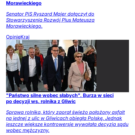
Morawieckiego
Senator PiS Ryszard Majer dołączył do
Stowarzyszenia Rozwój Plus Mateusza
Morawieckiego.
Opinie
Kraj
"Państwo silne wobec słabych". Burza w sieci
po decyzji ws. rolnika z Gliwic
Sprawa rolnika, który zaorał świeżo położony asfalt
na jednej z ulic w Gliwicach obiegła Polskę. Jednak
jeszcze większe kontrowersje wywołała decyzja sądu
wobec mężczyzny.