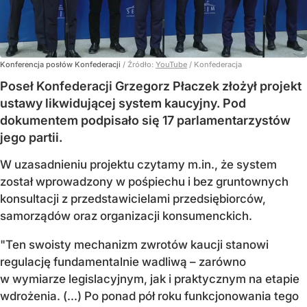
Konferencja posłów Konfederacji
/ Źródło:
YouTube
/
Konfederacja
Poseł Konfederacji Grzegorz Płaczek złożył projekt
ustawy likwidującej system kaucyjny. Pod
dokumentem podpisało się 17 parlamentarzystów
jego partii.
W uzasadnieniu projektu czytamy m.in., że system
został wprowadzony w pośpiechu i bez gruntownych
konsultacji z przedstawicielami przedsiębiorców,
samorządów oraz organizacji konsumenckich.
"Ten swoisty mechanizm zwrotów kaucji stanowi
regulację fundamentalnie wadliwą – zarówno
w wymiarze legislacyjnym, jak i praktycznym na etapie
wdrożenia. (...) Po ponad pół roku funkcjonowania tego