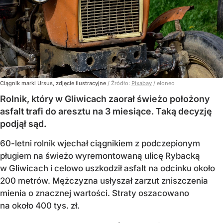
Ciągnik marki Ursus, zdjęcie ilustracyjne
/ Źródło:
Pixabay
/
eloneo
Rolnik, który w Gliwicach zaorał świeżo położony
asfalt trafi do aresztu na 3 miesiące. Taką decyzję
podjął sąd.
60-letni rolnik wjechał ciągnikiem z podczepionym
pługiem na świeżo wyremontowaną ulicę Rybacką
w Gliwicach i celowo uszkodził asfalt na odcinku około
200 metrów. Mężczyzna usłyszał zarzut zniszczenia
mienia o znacznej wartości. Straty oszacowano
na około 400 tys. zł.