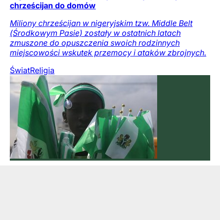
chrześcijan do domów
Miliony chrześcijan w nigeryjskim tzw. Middle Belt
(Środkowym Pasie) zostały w ostatnich latach
zmuszone do opuszczenia swoich rodzinnych
miejscowości wskutek przemocy i ataków zbrojnych.
Świat
Religia