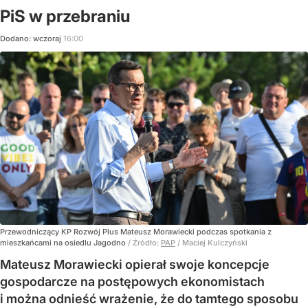
PiS w przebraniu
Dodano:
wczoraj
16:00
Przewodniczący KP Rozwój Plus Mateusz Morawiecki podczas spotkania z
mieszkańcami na osiedlu Jagodno
/ Źródło:
PAP
/
Maciej Kulczyński
Mateusz Morawiecki opierał swoje koncepcje
gospodarcze na postępowych ekonomistach
i można odnieść wrażenie, że do tamtego sposobu