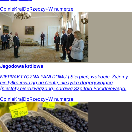
Opinie
Kraj
DoRzeczy+
W numerze
Jagodowa królowa
NIEPRAKTYCZNA PANI DOMU | Sierpień, wakacje. Żyjemy
nie tylko inwazją na Ceutę, nie tylko dogorywającą
(niestety nierozwiązaną) sprawą Szpitala Południowego.
Opinie
Kraj
DoRzeczy+
W numerze