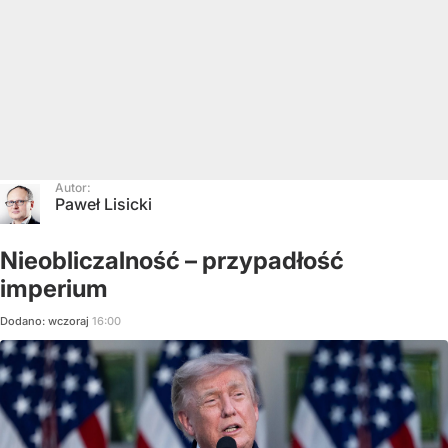
Autor:
Paweł Lisicki
Nieobliczalność – przypadłość
imperium
Dodano:
wczoraj
16:00