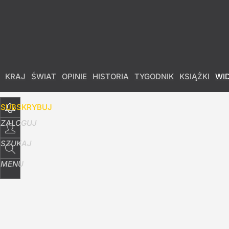
Udostępnij
27
Skomentuj
KRAJ
ŚWIAT
OPINIE
HISTORIA
TYGODNIK
KSIĄŻKI
WI
SUBSKRYBUJ
ZALOGUJ
SZUKAJ
MENU