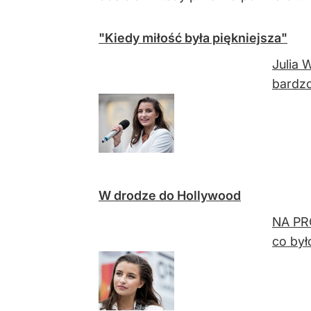
"Kiedy miłość była piękniejsza"
Julia 
bardzo
W drodze do Hollywood
NA PRÓ
co był