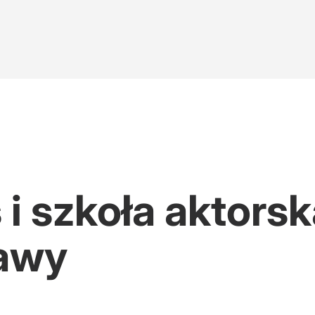
 i szkoła aktors
iawy