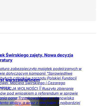
ek Świrskiego zajęty. Nowa decyzja
ratury
atura zabezpieczyła majątek podejrzanych w
wie dotyczącym kampanii "Sprawiedliwe
 byłych członków zarządu Polskiej Fundacji
est warszawianinem
wej, Macieja Świrskiego i Cezarego
wicza.
YTUCJA WOLNOŚCI || Ruszyło zbieranie
sów pod wnioskiem o referendum w sprawie
ania pana Trzaskowskiego ze stanowiska
enta stolicy, a wraz z nim jeden z najbardziej