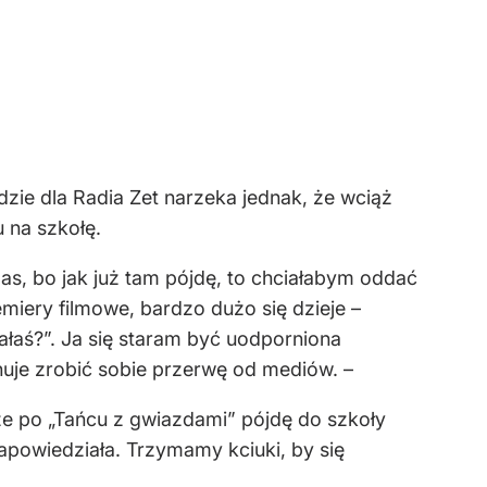
zie dla Radia Zet narzeka jednak, że wciąż
u na szkołę.
zas, bo jak już tam pójdę, to chciałabym oddać
emiery filmowe, bardzo dużo się dzieje –
ałaś?”. Ja się staram być uodporniona
anuje zrobić sobie przerwę od mediów. –
 że po „Tańcu z gwiazdami” pójdę do szkoły
zapowiedziała. Trzymamy kciuki, by się