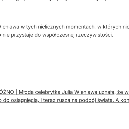
Wieniawa w tych nielicznych momentach, w których nie
 nie przystaje do współczesnej rzeczywistości.
ŻNO | Młoda celebrytka Julia Wieniawa uznała, że w 
o do osiągnięcia, i teraz rusza na podbój świata. A ko