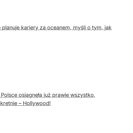
 planuje kariery za oceanem, myśli o tym, jak
Polsce osiągnęła już prawie wszystko,
nkretnie – Hollywood!