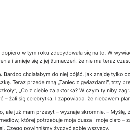
 dopiero w tym roku zdecydowała się na to. W wywiad
nia i śmieje się z jej tłumaczeń, że nie ma teraz czas
ę. Bardzo chciałabym do niej pójść, jak znajdę tylko c
liczkę. Teraz przede mną „Taniec z gwiazdami”, trzy pr
zkoły”, „Co z ciebie za aktorka? W czym ty niby zagr
yć – żali się celebrytka. I zapowiada, że niebawem pl
to, ale już mam przesyt – wyznaje skromnie. – Myślę,
 mediów, której potrzebuje moja dusza i moje ciało – 
ej. Czego powinniśmy życzyć sobie wszyscy.