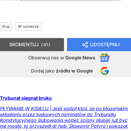
Kraj
W numerze
SKOMENTUJ
UDOSTĘPNIJ
41
Obserwuj nas
w
Google News
Dodaj jako
źródło w Google
Trybunał sięgnął bruku
PŁYWANIE W KISIELU | Jeśli sądził ktoś, że po błazeńskim
składaniu przez tuskowych nominatów do Trybunału
Konstytucyjnego ślubowania wobec ściany głupiej już być
nie mogło, to przyszedł dr hab. Sławomir Patyra i pokazał,