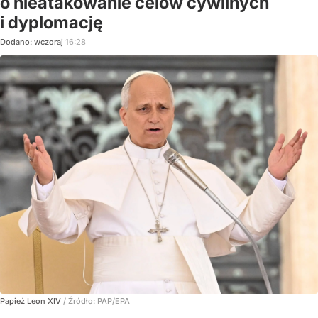
o nieatakowanie celów cywilnych
i dyplomację
Dodano:
wczoraj
16:28
Papież Leon XIV
/ Źródło:
PAP/EPA