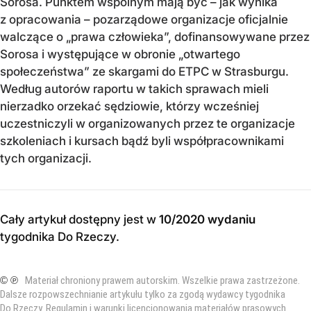
Sorosa. Punktem wspólnym mają być – jak wynika
z opracowania – pozarządowe organizacje oficjalnie
walczące o „prawa człowieka”, dofinansowywane przez
Sorosa i występujące w obronie „otwartego
społeczeństwa” ze skargami do ETPC w Strasburgu.
Według autorów raportu w takich sprawach mieli
nierzadko orzekać sędziowie, którzy wcześniej
uczestniczyli w organizowanych przez te organizacje
szkoleniach i kursach bądź byli współpracownikami
tych organizacji.
Cały artykuł dostępny jest w
10/2020 wydaniu
tygodnika Do Rzeczy
.
© ℗
Materiał chroniony prawem autorskim. Wszelkie prawa zastrzeżone.
Dalsze rozpowszechnianie artykułu tylko za zgodą wydawcy tygodnika
Do Rzeczy.
Regulamin i warunki licencjonowania materiałów prasowych
.