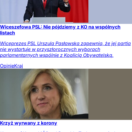
Wiceszefowa PSL: Nie pójdziemy z KO na wspólnych
listach
Wiceprezes PSL Urszula Pasławska zapewnia, że jej partia
nie wystartuje w przyszłorocznych wyborach
parlamentarnych wspólnie z Koalicją Obywatelską.
Opinie
Kraj
Krzyż wyrwany z korony