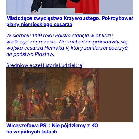
Miażdżące zwycięstwo Krzywoustego. Pokrzyżował
plany niemieckiego cesarza
W sierpniu 1109 roku Polska stanęła w obliczu
wielkiego zagrożenia. Na zachodzie gromadziły się
wojska cesarza Henryka V, który zamierzał uderzyć
na państwo Piastów.
Średniowiecze
Historia
Ludzie
Kraj
Wiceszefowa PSL: Nie pójdziemy z KO
na wspólnych listach