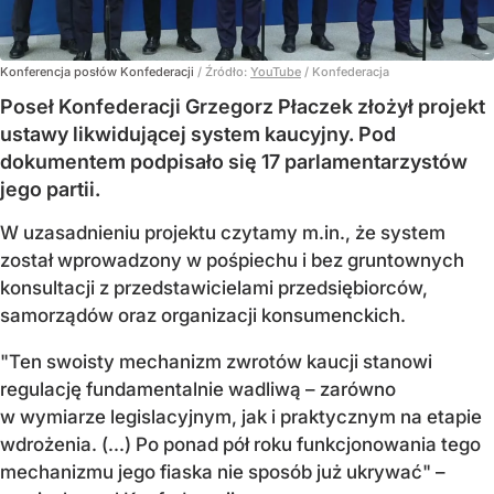
Konferencja posłów Konfederacji
/ Źródło:
YouTube
/
Konfederacja
Poseł Konfederacji Grzegorz Płaczek złożył projekt
ustawy likwidującej system kaucyjny. Pod
dokumentem podpisało się 17 parlamentarzystów
jego partii.
W uzasadnieniu projektu czytamy m.in., że system
został wprowadzony w pośpiechu i bez gruntownych
konsultacji z przedstawicielami przedsiębiorców,
samorządów oraz organizacji konsumenckich.
"Ten swoisty mechanizm zwrotów kaucji stanowi
regulację fundamentalnie wadliwą – zarówno
w wymiarze legislacyjnym, jak i praktycznym na etapie
wdrożenia. (...) Po ponad pół roku funkcjonowania tego
mechanizmu jego fiaska nie sposób już ukrywać" –