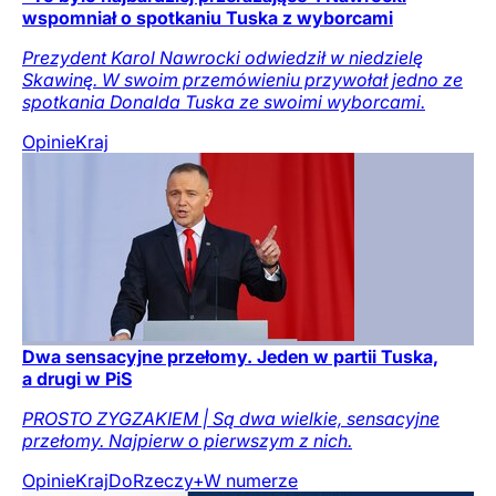
wspomniał o spotkaniu Tuska z wyborcami
Prezydent Karol Nawrocki odwiedził w niedzielę
Skawinę. W swoim przemówieniu przywołał jedno ze
spotkania Donalda Tuska ze swoimi wyborcami.
Opinie
Kraj
Dwa sensacyjne przełomy. Jeden w partii Tuska,
a drugi w PiS
PROSTO ZYGZAKIEM | Są dwa wielkie, sensacyjne
przełomy. Najpierw o pierwszym z nich.
Opinie
Kraj
DoRzeczy+
W numerze