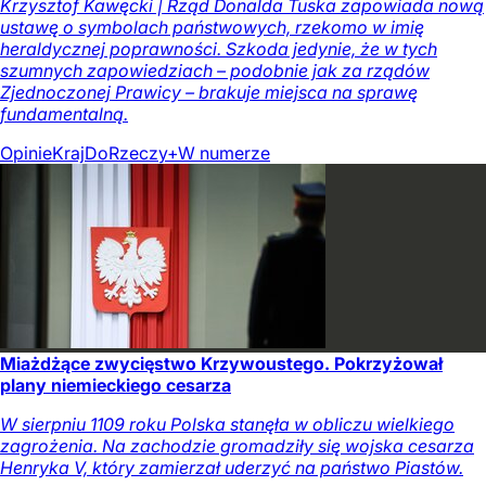
Krzysztof Kawęcki | Rząd Donalda Tuska zapowiada nową
ustawę o symbolach państwowych, rzekomo w imię
heraldycznej poprawności. Szkoda jedynie, że w tych
szumnych zapowiedziach – podobnie jak za rządów
Zjednoczonej Prawicy – brakuje miejsca na sprawę
fundamentalną.
Opinie
Kraj
DoRzeczy+
W numerze
Miażdżące zwycięstwo Krzywoustego. Pokrzyżował
plany niemieckiego cesarza
W sierpniu 1109 roku Polska stanęła w obliczu wielkiego
zagrożenia. Na zachodzie gromadziły się wojska cesarza
Henryka V, który zamierzał uderzyć na państwo Piastów.