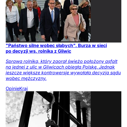
"Państwo silne wobec słabych". Burza w sieci
po decyzji ws. rolnika z Gliwic
Sprawa rolnika, który zaorał świeżo położony asfalt
na jednej z ulic w Gliwicach obiegła Polskę. Jednak
jeszcze większe kontrowersje wywołała decyzja sądu
wobec mężczyzny.
Opinie
Kraj