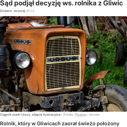
Sąd podjął decyzję ws. rolnika z Gliwic
Dodano:
wczoraj
16:24
Ciągnik marki Ursus, zdjęcie ilustracyjne
/ Źródło:
Pixabay
/
eloneo
Rolnik, który w Gliwicach zaorał świeżo położony