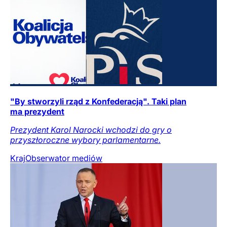
"By stworzyli rząd z Konfederacją". Taki plan
ma prezydent
Prezydent Karol Narocki wchodzi do gry o
przyszłoroczne wybory parlamentarne.
Kraj
Obserwator mediów