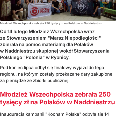
Młodzież Wszechpolska zebrała 250 tysięcy zł na Polaków w Naddniestrzu
Od 14 lutego Młodzież Wszechpolska wraz
ze Stowarzyszeniem "Marsz Niepodległości"
zbierała na pomoc materialną dla Polaków
w Naddniestrzu skupionej wokół Stowarzyszenia
Polskiego "Polonia" w Rybnicy.
Pod koniec lipca odbył się finałowy wyjazd do tego
regionu, na którym zostały przekazane dary zakupione
za pieniądze ze zbiórki publicznej.
Młodzież Wszechpolska zebrała 250
tysięcy zł na Polaków w Naddniestrzu
Inauguracja kampanii "Kocham Polskę" odbyła się 14