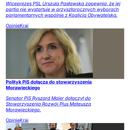
Wiceprezes PSL Urszula Pasławska zapewnia, że jej
partia nie wystartuje w przyszłorocznych wyborach
parlamentarnych wspólnie z Koalicją Obywatelską.
Opinie
Kraj
Polityk PiS dołącza do stowarzyszenia
Morawieckiego
Senator PiS Ryszard Majer dołączył do
Stowarzyszenia Rozwój Plus Mateusza
Morawieckiego.
Opinie
Kraj