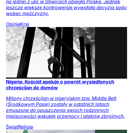
na jednej z ulic w Gliwicach obiegła Polskę. Jednak
jeszcze większe kontrowersje wywołała decyzja sądu
wobec mężczyzny.
Opinie
Kraj
Nigeria: Kościół apeluje o powrót wysiedlonych
chrześcijan do domów
Miliony chrześcijan w nigeryjskim tzw. Middle Belt
(Środkowym Pasie) zostały w ostatnich latach
zmuszone do opuszczenia swoich rodzinnych
miejscowości wskutek przemocy i ataków zbrojnych.
Świat
Religia