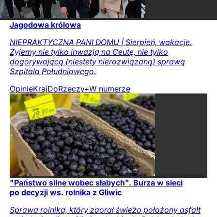
Jagodowa królowa
NIEPRAKTYCZNA PANI DOMU | Sierpień, wakacje.
Żyjemy nie tylko inwazją na Ceutę, nie tylko
dogorywającą (niestety nierozwiązaną) sprawą
Szpitala Południowego.
Opinie
Kraj
DoRzeczy+
W numerze
"Państwo silne wobec słabych". Burza w sieci
po decyzji ws. rolnika z Gliwic
Sprawa rolnika, który zaorał świeżo położony asfalt