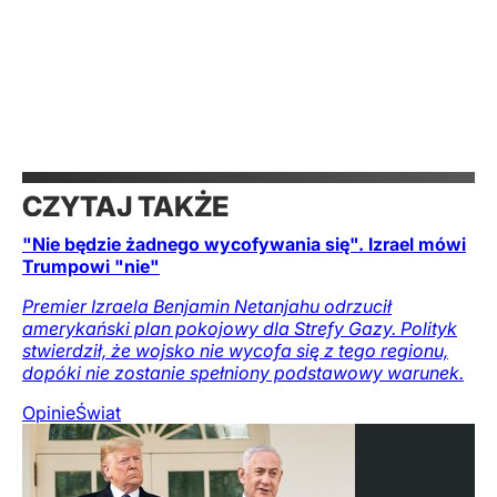
CZYTAJ TAKŻE
"Nie będzie żadnego wycofywania się". Izrael mówi
Trumpowi "nie"
Premier Izraela Benjamin Netanjahu odrzucił
amerykański plan pokojowy dla Strefy Gazy. Polityk
stwierdził, że wojsko nie wycofa się z tego regionu,
dopóki nie zostanie spełniony podstawowy warunek.
Opinie
Świat