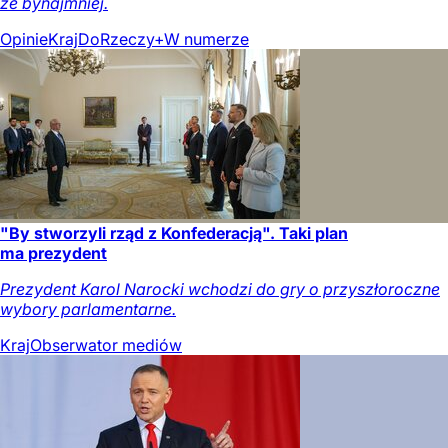
że bynajmniej.
Opinie
Kraj
DoRzeczy+
W numerze
"By stworzyli rząd z Konfederacją". Taki plan
ma prezydent
Prezydent Karol Narocki wchodzi do gry o przyszłoroczne
wybory parlamentarne.
Kraj
Obserwator mediów