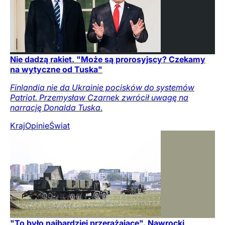
Nie dadzą rakiet. "Może są prorosyjscy? Czekamy
na wytyczne od Tuska"
Finlandia nie da Ukrainie pocisków do systemów
Patriot. Przemysław Czarnek zwrócił uwagę na
narrację Donalda Tuska.
Kraj
Opinie
Świat
"To było najbardziej przerażające". Nawrocki