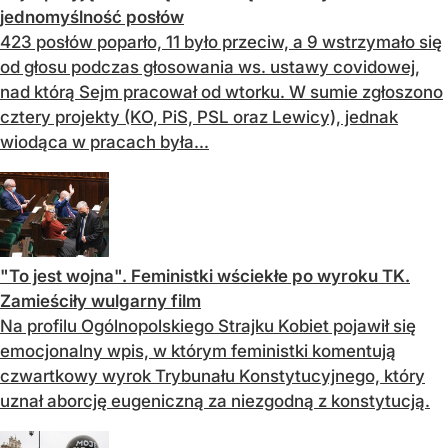
jednomyślność posłów
423 posłów poparło, 11 było przeciw, a 9 wstrzymało się
od głosu podczas głosowania ws. ustawy covidowej,
nad którą Sejm pracował od wtorku. W sumie zgłoszono
cztery projekty (KO, PiS, PSL oraz Lewicy), jednak
wiodąca w pracach była...
"To jest wojna". Feministki wściekłe po wyroku TK.
Zamieściły wulgarny film
Na profilu Ogólnopolskiego Strajku Kobiet pojawił się
emocjonalny wpis, w którym feministki komentują
czwartkowy wyrok Trybunału Konstytucyjnego, który
uznał aborcję eugeniczną za niezgodną z konstytucją.