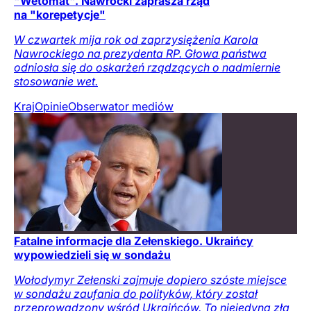
"Wetomat". Nawrocki zaprasza rząd
na "korepetycje"
W czwartek mija rok od zaprzysiężenia Karola
Nawrockiego na prezydenta RP. Głowa państwa
odniosła się do oskarżeń rządzących o nadmiernie
stosowanie wet.
Kraj
Opinie
Obserwator mediów
Fatalne informacje dla Zełenskiego. Ukraińcy
wypowiedzieli się w sondażu
Wołodymyr Zełenski zajmuje dopiero szóste miejsce
w sondażu zaufania do polityków, który został
przeprowadzony wśród Ukraińców. To niejedyna zła