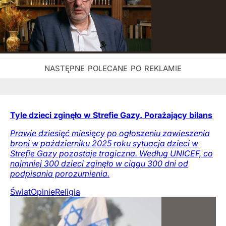
Tyle dzieci zginęło w Strefie Gazy. Porażający bilans
Prawie dziesięć miesięcy po ogłoszeniu zawieszenia
broni w październiku 2025 roku sytuacja dzieci w
Strefie Gazy pozostaje tragiczna. Według UNICEF, co
najmniej 300 dzieci zginęło w ciągu 300 dni od
podpisania porozumienia.
Świat
Opinie
Religia