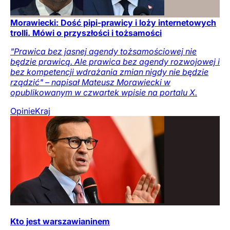
Morawiecki: Dość pipi-prawicy i loży internetowych
trolli. Mówi o przyszłości i tożsamości
"Prawica bez jasnej agendy tożsamościowej nie
będzie prawicą. Ale prawica bez agendy rozwojowej i
bez kompetencji wdrażania zmian nigdy nie będzie
rządzić" – napisał Mateusz Morawiecki w
opublikowanym w czwartek wpisie na portalu X.
Opinie
Kraj
Kto jest warszawianinem