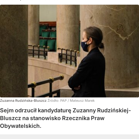
Zuzanna Rudzińska-Bluszcz
Źródło:
PAP
/
Mateusz Marek
Sejm odrzucił kandydaturę Zuzanny Rudzińskiej-
Bluszcz na stanowisko Rzecznika Praw
Obywatelskich.