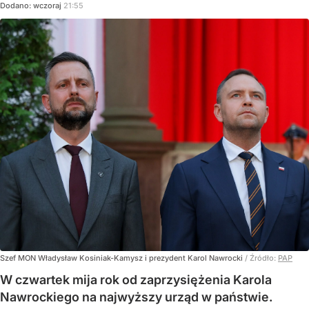
Dodano:
wczoraj
21:55
Szef MON Władysław Kosiniak-Kamysz i prezydent Karol Nawrocki
/ Źródło:
PAP
W czwartek mija rok od zaprzysiężenia Karola
Nawrockiego na najwyższy urząd w państwie.