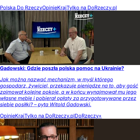
Polska Do Rzeczy
Opinie
Kraj
Tylko na DoRzeczy.pl
Gadowski: Gdzie poszła polska pomoc na Ukrainie?
Jak można nazwać mechanizm, w myśl którego
gospodarz, żywiciel, przekazuje pieniądze na to, aby gość
zajmował kolejne pokoje, a w końcu wynajmował mu jego
własne meble i pobierał opłaty za przygotowywane przez
siebie posiłki? – pyta Witold Gadowski.
Opinie
Kraj
Tylko na DoRzeczy.pl
DoRzeczy+