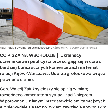
Flagi Polski i Ukrainy, zdjęcie ilustracyjne
/ Źródło:
PAP
/
Darek Delmanowicz
CO PISZĄ NA WSCHODZIE || Ukraińscy
dziennikarze i publicyści prześcigają się w coraz
bardziej buńczucznych komentarzach na temat
relacji Kijów-Warszawa. Uderza groteskowa wręcz
pewność siebie.
Gen. Walerij Załużny cieszy się opinią w miarę
rozsądnego komentatora sytuacji nad Dnieprem.
W porównaniu z innymi przedstawicielami tamtejszych
elit nie wydaje się też politykiem zawzięcie antypolskim.