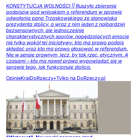
KONSTYTUCJA WOLNOŚCI || Ruszyło zbieranie
podpisów pod wnioskiem o referendum w sprawie
odwołania pana Trzaskowskiego ze stanowiska
prezydenta stolicy, a wraz z nim jeden z najbardziej
bezsensownych, ale jednocześnie
charakterystycznych sporów, napędzających emocje
nie tylko wokół tej inicjatywy: kto ma prawo podpis
składać oraz kto ma prawo głosować w referendum.
Nie w sensie prawnym, lecz, by tak rzec, etycznym. A
czasami – kto ma nawet prawo wypowiadać się w
sprawie tego, jak funkcjonuje stolica.
Opinie
Kraj
DoRzeczy+
Tylko na DoRzeczy.pl