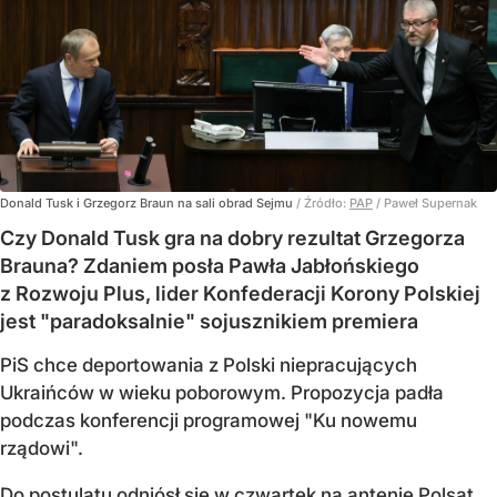
Donald Tusk i Grzegorz Braun na sali obrad Sejmu
/ Źródło:
PAP
/
Paweł Supernak
Czy Donald Tusk gra na dobry rezultat Grzegorza
Brauna? Zdaniem posła Pawła Jabłońskiego
z Rozwoju Plus, lider Konfederacji Korony Polskiej
jest "paradoksalnie" sojusznikiem premiera
PiS chce deportowania z Polski niepracujących
Ukraińców w wieku poborowym. Propozycja padła
podczas konferencji programowej "Ku nowemu
rządowi".
Do postulatu odniósł się w czwartek na antenie Polsat