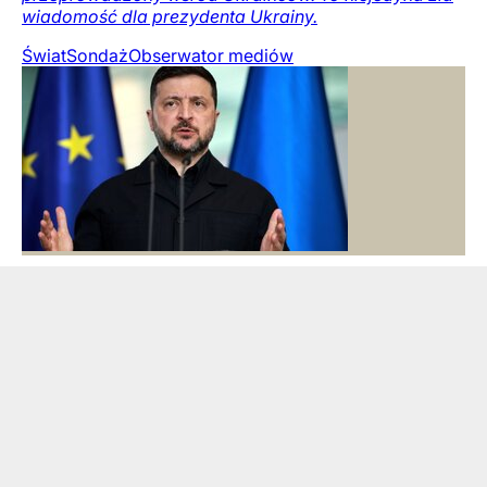
wiadomość dla prezydenta Ukrainy.
Świat
Sondaż
Obserwator mediów