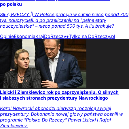
po polsku
SIŁĄ RZECZY || W Polsce pracuje w sumie nieco ponad 700
tys. nauczycieli, a po przeliczeniu na "pełne etaty
nauczycielskie" – nieco ponad 500 tys. A ilu brakuje?
Opinie
Ekonomia
Kraj
DoRzeczy+
Tylko na DoRzeczy.pl
Lisicki i Ziemkiewicz rok po zaprzysiężeniu. O silnych
i słabszych stronach prezydentury Nawrockiego
Karol Nawrocki obchodzi pierwszą rocznicę swojej
prezydentury. Dokonania nowej głowy państwa ocenili w
programie "Polska Do Rzeczy" Paweł Lisicki i Rafał
Ziemkiewicz.