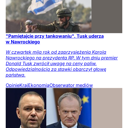
"Pamiętajcie przy tankowaniu". Tusk uderza
w Nawrockiego
W czwartek mija rok od zaprzysiężenia Karola
Nawrockiego na prezydenta RP. W tym dniu premier
Donald Tusk zwrócił uwagę na ceny paliw.
Odpowiedzialnością za stawki obarczył głowę
państwa.
Opinie
Kraj
Ekonomia
Obserwator mediów