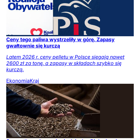
Ceny tego paliwa wystrzeliły w górę. Zapasy
gwałtownie się kurczą
Latem 2026 r. ceny pelletu w Polsce sięgają nawet
2600 zł za tonę, a zapasy w składach szybko się
kurczą.
Ekonomia
Kraj