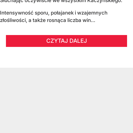
Słuchając oczywiście we wszystkim Kaczyńskiego.
Intensywność sporu, połajanek i wzajemnych
złośliwości, a także rosnąca liczba win...
CZYTAJ DALEJ