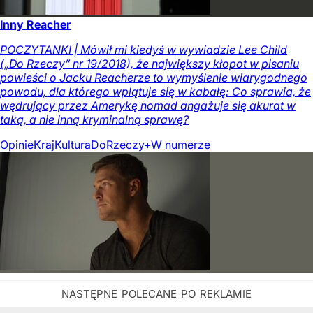
Inny Reacher
POCZYTANKI | Mówił mi kiedyś w wywiadzie Lee Child
(„Do Rzeczy” nr 19/2018), że największy kłopot w pisaniu
powieści o Jacku Reacherze to wymyślenie wiarygodnego
powodu, dla którego wplątuje się w kabałę: Co sprawia, że
wędrujący przez Amerykę nomad angażuje się akurat w
taką, a nie inną kryminalną sprawę?
Opinie
Kraj
Kultura
DoRzeczy+
W numerze