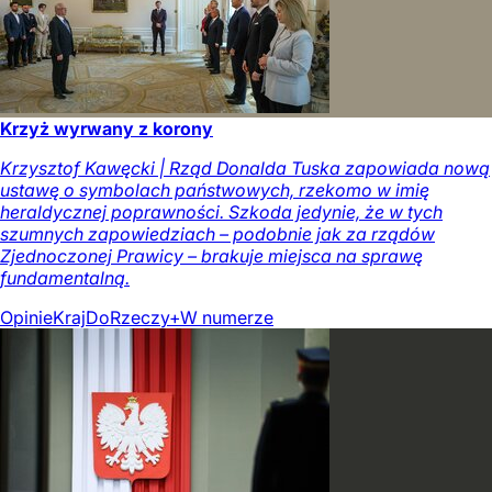
Krzyż wyrwany z korony
Krzysztof Kawęcki | Rząd Donalda Tuska zapowiada nową
ustawę o symbolach państwowych, rzekomo w imię
heraldycznej poprawności. Szkoda jedynie, że w tych
szumnych zapowiedziach – podobnie jak za rządów
Zjednoczonej Prawicy – brakuje miejsca na sprawę
fundamentalną.
Opinie
Kraj
DoRzeczy+
W numerze