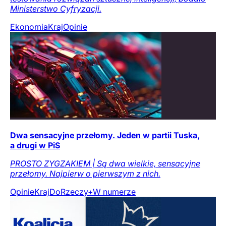
Ministerstwo Cyfryzacji.
Ekonomia
Kraj
Opinie
Dwa sensacyjne przełomy. Jeden w partii Tuska,
a drugi w PiS
PROSTO ZYGZAKIEM | Są dwa wielkie, sensacyjne
przełomy. Najpierw o pierwszym z nich.
Opinie
Kraj
DoRzeczy+
W numerze