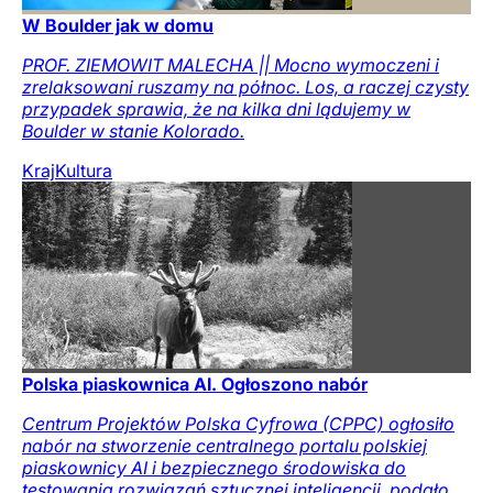
W Boulder jak w domu
PROF. ZIEMOWIT MALECHA || Mocno wymoczeni i
zrelaksowani ruszamy na północ. Los, a raczej czysty
przypadek sprawia, że na kilka dni lądujemy w
Boulder w stanie Kolorado.
Kraj
Kultura
Polska piaskownica AI. Ogłoszono nabór
Centrum Projektów Polska Cyfrowa (CPPC) ogłosiło
nabór na stworzenie centralnego portalu polskiej
piaskownicy AI i bezpiecznego środowiska do
testowania rozwiązań sztucznej inteligencji, podało