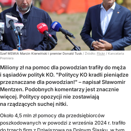
Szef MSWiA Marcin Kierwiński i premier Donald Tusk
/ Źródło:
Flickr
/
Kancelaria
Premiera
Miliony zł na pomoc dla powodzian trafiły do męża
i sąsiadów polityk KO. "Politycy KO kradli pieniądze
przeznaczane dla powodzian!" – napisał Sławomir
Mentzen. Podobnych komentarzy jest znacznie
więcej. Politycy opozycji nie zostawiają
na rządzących suchej nitki.
Około 4,5 mln zł pomocy dla przedsiębiorców
poszkodowanych w powodzi z września 2024 r. trafiło
do trzech firm z Dziwiszowa na Dolnym Śląsku, w tym