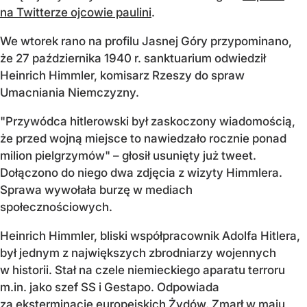
na Twitterze ojcowie paulini
.
We wtorek rano na profilu Jasnej Góry przypominano,
że 27 października 1940 r. sanktuarium odwiedził
Heinrich Himmler, komisarz Rzeszy do spraw
Umacniania Niemczyzny.
"Przywódca hitlerowski był zaskoczony wiadomością,
że przed wojną miejsce to nawiedzało rocznie ponad
milion pielgrzymów" – głosił usunięty już tweet.
Dołączono do niego dwa zdjęcia z wizyty Himmlera.
Sprawa wywołała burzę w mediach
społecznościowych.
Heinrich Himmler, bliski współpracownik Adolfa Hitlera,
był jednym z największych zbrodniarzy wojennych
w historii. Stał na czele niemieckiego aparatu terroru
m.in. jako szef SS i Gestapo. Odpowiada
za eksterminację europejskich Żydów. Zmarł w maju