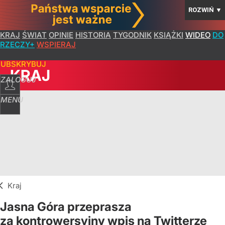
ROZWIŃ
▼
KRAJ
ŚWIAT
OPINIE
HISTORIA
TYGODNIK
KSIĄŻKI
WIDEO
DO
RZECZY+
WSPIERAJ
SUBSKRYBUJ
KRAJ
ZALOGUJ
MENU
Kraj
Jasna Góra przeprasza
za kontrowersyjny wpis na Twitterze