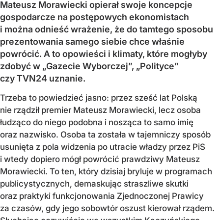
Mateusz Morawiecki opierał swoje koncepcje
gospodarcze na postępowych ekonomistach
i można odnieść wrażenie, że do tamtego sposobu
prezentowania samego siebie chce właśnie
powrócić. A to opowieści i klimaty, które mogłyby
zdobyć w „Gazecie Wyborczej”, „Polityce”
czy TVN24 uznanie.
Trzeba to powiedzieć jasno: przez sześć lat Polską
nie rządził premier Mateusz Morawiecki, lecz osoba
łudząco do niego podobna i nosząca to samo imię
oraz nazwisko. Osoba ta została w tajemniczy sposób
usunięta z pola widzenia po utracie władzy przez PiS
i wtedy dopiero mógł powrócić prawdziwy Mateusz
Morawiecki. To ten, który dzisiaj bryluje w programach
publicystycznych, demaskując straszliwe skutki
oraz praktyki funkcjonowania Zjednoczonej Prawicy
za czasów, gdy jego sobowtór oszust kierował rządem.