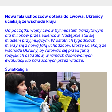
Nowa fala uchodźców dotarła do Lwowa. Ukraińcy
uciekają ze wschodu kraju
Od początku wojny Lwów był miastem tranzytowym
dla milionów przesiedleńców. Następnie stał się
miastem przyjmującym. W ostatnich tygodniach
mierzy się z nową falą uchodźców, którzy uciekają ze
wschodu Ukrainy, by ratować się przed furią
rosyjskich ostrzałów, w ramach dobrowolnych
ewakuacji lub narzuconych przez władze.
Świat
Religia