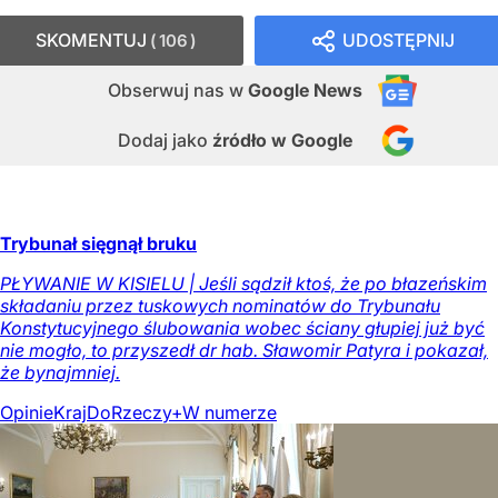
SKOMENTUJ
UDOSTĘPNIJ
106
Obserwuj nas
w
Google News
Dodaj jako
źródło w Google
Trybunał sięgnął bruku
PŁYWANIE W KISIELU | Jeśli sądził ktoś, że po błazeńskim
składaniu przez tuskowych nominatów do Trybunału
Konstytucyjnego ślubowania wobec ściany głupiej już być
nie mogło, to przyszedł dr hab. Sławomir Patyra i pokazał,
że bynajmniej.
Opinie
Kraj
DoRzeczy+
W numerze