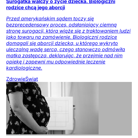
Surogatka walczy o życie dziecka. Biologiczni
rodzice chcą jego aborcji
Przed amerykańskim sądem toczy się
bezprecedensowy proces, odsłaniający ciemną
stronę surogacji, która wiąże się z traktowaniem ludzi
jako towaru na zamówienie. Biologiczni rodzice
domagali się aborcji dziecka, u którego wykryto
uleczalną wadę serca, czego stanowczo odmówiła
matka zastępcza, deklarując, że przejmie nad nim
opiekę i zapewni mu odpowiednie leczenie
kardiologiczne.
Zdrowie
Świat