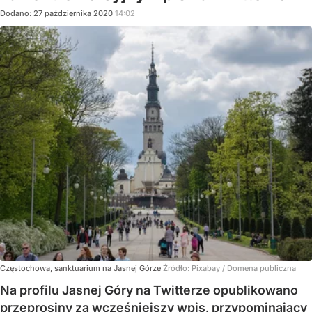
Dodano:
27
października
2020
14:02
Częstochowa, sanktuarium na Jasnej Górze
Źródło:
Pixabay
/
Domena publiczna
Na profilu Jasnej Góry na Twitterze opublikowano
przeprosiny za wcześniejszy wpis, przypominający