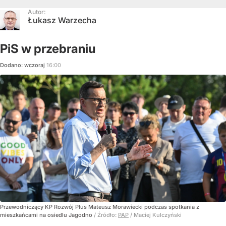
Autor:
Łukasz Warzecha
PiS w przebraniu
Dodano:
wczoraj
16:00
Przewodniczący KP Rozwój Plus Mateusz Morawiecki podczas spotkania z
mieszkańcami na osiedlu Jagodno
/ Źródło:
PAP
/
Maciej Kulczyński