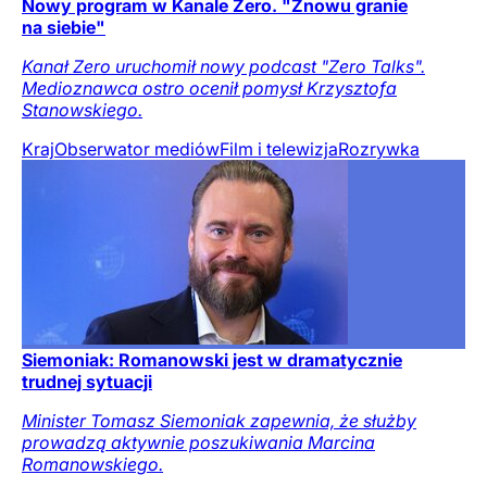
Nowy program w Kanale Zero. "Znowu granie
na siebie"
Kanał Zero uruchomił nowy podcast "Zero Talks".
Medioznawca ostro ocenił pomysł Krzysztofa
Stanowskiego.
Kraj
Obserwator mediów
Film i telewizja
Rozrywka
Siemoniak: Romanowski jest w dramatycznie
trudnej sytuacji
Minister Tomasz Siemoniak zapewnia, że służby
prowadzą aktywnie poszukiwania Marcina
Romanowskiego.