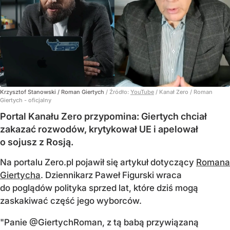
Krzysztof Stanowski / Roman Giertych
/ Źródło:
YouTube
/
Kanał Zero / Roman
Giertych - oficjalny
Portal Kanału Zero przypomina: Giertych chciał
zakazać rozwodów, krytykował UE i apelował
o sojusz z Rosją.
Na portalu Zero.pl pojawił się artykuł dotyczący
Romana
Giertycha
. Dziennikarz Paweł Figurski wraca
do poglądów polityka sprzed lat, które dziś mogą
zaskakiwać część jego wyborców.
"Panie @GiertychRoman, z tą babą przywiązaną