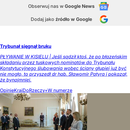
Obserwuj nas
w
Google News
Dodaj jako
źródło w Google
Trybunał sięgnął bruku
PŁYWANIE W KISIELU | Jeśli sądził ktoś, że po błazeńskim
składaniu przez tuskowych nominatów do Trybunału
Konstytucyjnego ślubowania wobec ściany głupiej już być
nie mogło, to przyszedł dr hab. Sławomir Patyra i pokazał,
że bynajmniej.
Opinie
Kraj
DoRzeczy+
W numerze