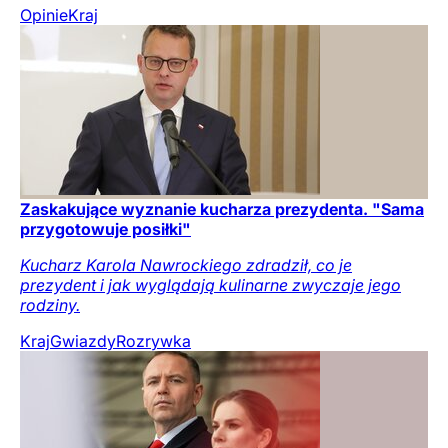
Opinie
Kraj
Zaskakujące wyznanie kucharza prezydenta. "Sama
przygotowuje posiłki"
Kucharz Karola Nawrockiego zdradził, co je
prezydent i jak wyglądają kulinarne zwyczaje jego
rodziny.
Kraj
Gwiazdy
Rozrywka