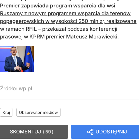
Premier zapowiada program wsparcia dla wsi
Ruszamy z nowym programem wsparcia dla terenów
popegeerowskich w wysokości 250 mln zł, realizowane
w ramach RFIL – przekazał podczas konferencji
prasowej w KPRM premier Mateusz Morawiecki.
Źródło:
wp.pl
Kraj
Obserwator mediów
SKOMENTUJ
UDOSTĘPNIJ
59