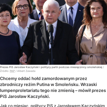
Prezes PiS Jarosław Kaczyński i politycy partii podczas miesięcznicy smoleńskiej
/
Źródło:
PAP
/
Albert Zawada
Chcemy oddać hołd zamordowanym przez
zbrodniczy reżim Putina w Smoleńsku. Wrzaski
lumpenproletariatu tego nie zmienią – mówił prezes
PiS Jarosław Kaczyński.
Jak co miesiąc, politycy PiS z Jarosławem Kaczyńskim