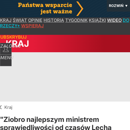
ROZWIŃ
▼
KRAJ
ŚWIAT
OPINIE
HISTORIA
TYGODNIK
KSIĄŻKI
WIDEO
DO
RZECZY+
WSPIERAJ
SUBSKRYBUJ
KRAJ
ZALOGUJ
MENU
Kraj
"Ziobro najlepszym ministrem
sprawiedliwości od czasów Lecha