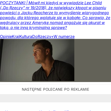
POCZYTANKI | Mówił mi kiedyś w wywiadzie Lee Child
(„Do Rzeczy” nr 19/2018), że największy kłopot w pisaniu
powieści o Jacku Reacherze to wymyślenie wiarygodnego
powodu, dla którego wplątuje się w kabałę: Co sprawia, że
wędrujący przez Amerykę nomad angażuje się akurat w
taką, a nie inną kryminalną sprawę?
Opinie
Kraj
Kultura
DoRzeczy+
W numerze