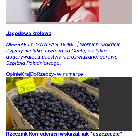
Jagodowa królowa
NIEPRAKTYCZNA PANI DOMU | Sierpień, wakacje.
Żyjemy nie tylko inwazją na Ceutę, nie tylko
dogorywającą (niestety nierozwiązaną) sprawą
Szpitala Południowego.
Opinie
Kraj
DoRzeczy+
W numerze
Rzecznik Konfederacji wskazał, jak "oszczędzić"