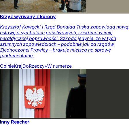
Krzyż wyrwany z korony
Krzysztof Kawęcki | Rząd Donalda Tuska zapowiada nową
ustawę o symbolach państwowych, rzekomo w imię
heraldycznej poprawności. Szkoda jedynie, że w tych
szumnych zapowiedziach – podobnie jak za rządów
Zjednoczonej Prawicy – brakuje miejsca na sprawę
fundamentalną.
Opinie
Kraj
DoRzeczy+
W numerze
Inny Reacher