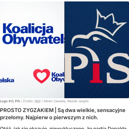
Logo KO, PiS
/ Źródło:
PAP
/
Albert Zawada, Wojtek Jargiło
PROSTO ZYGZAKIEM | Są dwa wielkie, sensacyjne
przełomy. Najpierw o pierwszym z nich.
Otóż, jak się okazuje, niewykluczone, że partia Donalda