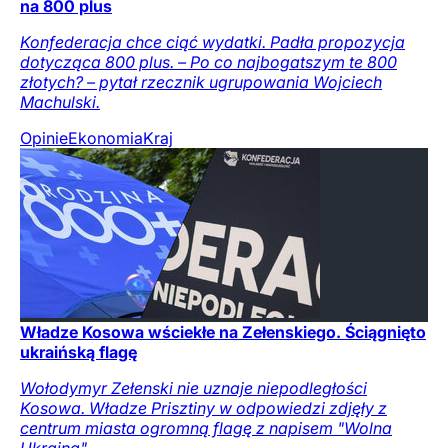
na 800 plus
Konfederacja chce ciąć wydatki. Padła propozycja
dotycząca 800 plus. – Po co najbogatszym te 800
złotych? – pytał rzecznik ugrupowania Wojciech
Machulski.
Opinie
Ekonomia
Kraj
Władze Kosowa wściekłe na Zełenskiego. Ściągnięto
ukraińską flagę
Wołodymyr Zełenski nie uznaje niepodległości
Kosowa. Władze Prisztiny w odpowiedzi zdjęły z
centrum miasta ogromną flagę z napisem "Wolna
Ukraina".