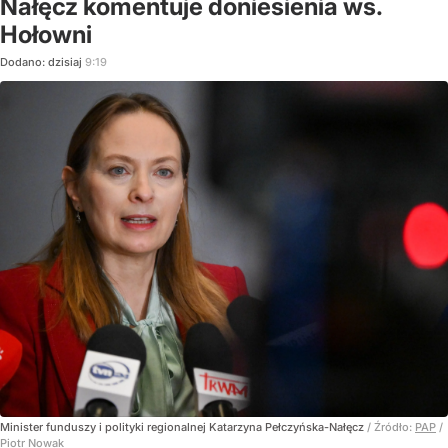
Nałęcz komentuje doniesienia ws.
Hołowni
Dodano:
dzisiaj
9:19
Minister funduszy i polityki regionalnej Katarzyna Pełczyńska-Nałęcz
/ Źródło:
PAP
/
Piotr Nowak