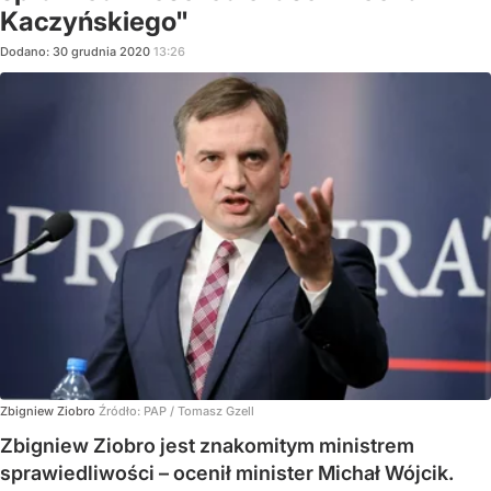
Kaczyńskiego"
Dodano:
30
grudnia
2020
13:26
Zbigniew Ziobro
Źródło:
PAP
/
Tomasz Gzell
Zbigniew Ziobro jest znakomitym ministrem
sprawiedliwości – ocenił minister Michał Wójcik.