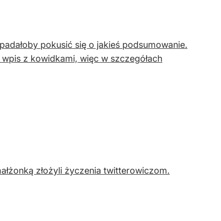
wypadałoby pokusić się o jakieś podsumowanie.
ny wpis z kowidkami, więc w szczegółach
ałżonką złożyli życzenia twitterowiczom.