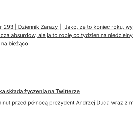
r 293 | Dziennik Zarazy || Jako, że to koniec roku, 
cza absurdów, ale ja to robię co tydzień na niedziel
 na bieżąco.
a składa życzenia na Twitterze
minut przed północą prezydent Andrzej Duda wraz z m