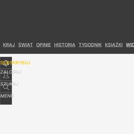
Udostępnij
28
Skomentuj
KRAJ
ŚWIAT
OPINIE
HISTORIA
TYGODNIK
KSIĄŻKI
WI
SUBSKRYBUJ
ZALOGUJ
SZUKAJ
MENU