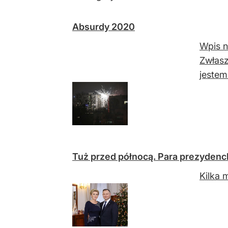
Absurdy 2020
Wpis n
Zwłasz
jestem
Tuż przed północą. Para prezydenck
Kilka 