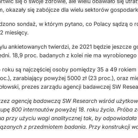
rtwić się o swoje zdrowie, ale wielu obawiało się utrat
, okazały się zabójcze dla wielu sektorów gospodark
adzono sondaż, w którym pytano, co Polacy sądzą o r
12 miesięcy.
ylu ankietowanych twierdzi, że 2021 będzie jeszcze go
edni. 18,9 proc. badanych z kolei nie ma wyrobionego
roku są najczęściej osoby pomiędzy 35 a 49 rokiem ż
.), zarabiający powyżej 5000 zł (23 proc.), oraz m
sołowski, prezes zarządu agencji badawczej SW Resea
rzez agencję badawczą SW Research wśród użytkown
 grupę 800 internautów powyżej 18. roku życia. Prób
a przy użyciu wagi analitycznej tak, by odpowiadała 
zanych z przedmiotem badania. Przy konstrukcji w