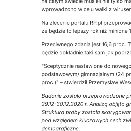
na całym świecie musieli nie tylko ma
wprowadzono w celu walki z wirusem
Na zlecenie portalu RP.pl przeprow
że będzie to lepszy rok niż minione 
Przeciwnego zdania jest 16,6 proc. T
będzie dokładnie taki sam jak poprz
"Sceptycznie nastawione do nowego 
podstawowym/ gimnazjalnym (24 proc
proc.)" – stwierdził Przemysław We
Badanie zostało przeprowadzone p
29.12-30.12.2020 r. Analizą objęto
Struktura próby została skorygowan
pod względem kluczowych cech zwią
demograficzne.