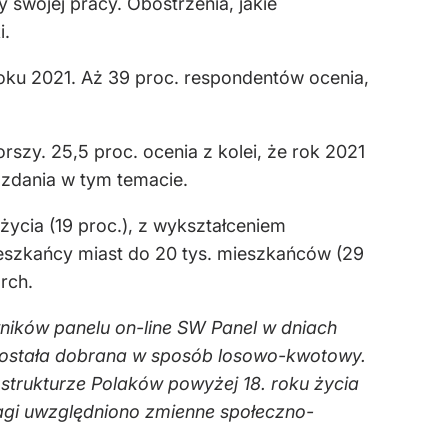
y swojej pracy. Obostrzenia, jakie
i.
oku 2021. Aż 39 proc. respondentów ocenia,
rszy. 25,5 proc. ocenia z kolei, że rok 2021
 zdania w tym temacie.
ycia (19 proc.), z wykształceniem
ieszkańcy miast do 20 tys. mieszkańców (29
rch.
ików panelu on-line SW Panel w dniach
a została dobrana w sposób losowo-kwotowy.
strukturze Polaków powyżej 18. roku życia
agi uwzględniono zmienne społeczno-