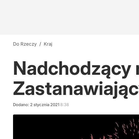
Do Rzeczy
/
Kraj
Nadchodzący r
Zastanawiając
Dodano:
2
stycznia
2021
8:38