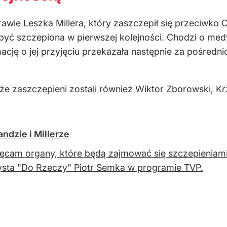
awie Leszka Millera, który zaszczepił się przeciwko 
 być szczepiona w pierwszej kolejności. Chodzi o medy
rmację o jej przyjęciu przekazała następnie za pośr
, że zaszczepieni zostali również Wiktor Zborowski, K
andzie i Millerze
ęcam organy, które będą zajmować się szczepieniami
ysta "Do Rzeczy" Piotr Semka w programie TVP.