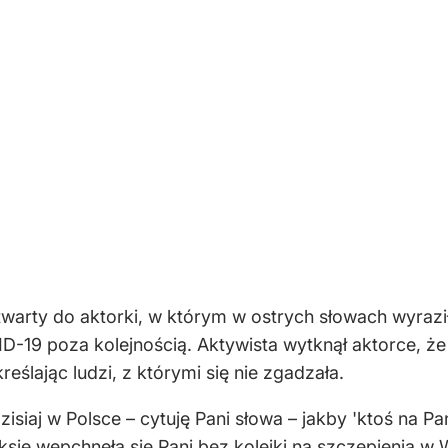
otwarty do aktorki, w którym w ostrych słowach wyrazi
-19 poza kolejnością. Aktywista wytknął aktorce, że 
ślając ludzi, z którymi się nie zgadzała.
isiaj w Polsce – cytuję Pani słowa – jakby 'ktoś na Pan
sje wepchnęła się Pani bez kolejki na szczepienia