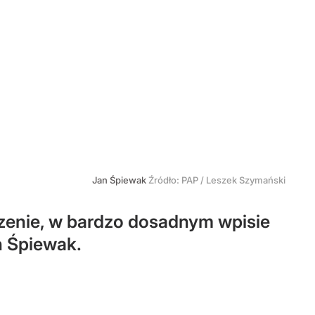
Jan Śpiewak
Źródło:
PAP
/
Leszek Szymański
rzenie, w bardzo dosadnym wpisie
n Śpiewak.