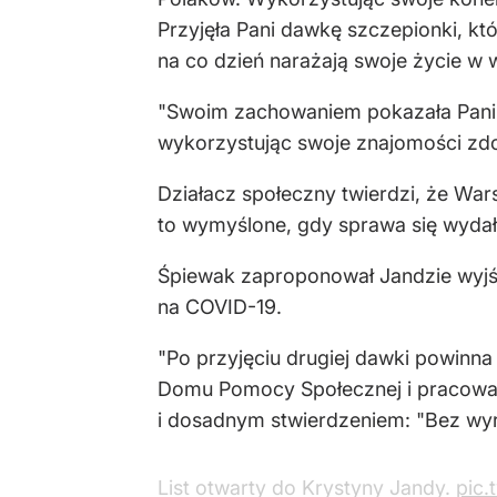
Przyjęła Pani dawkę szczepionki, k
na co dzień narażają swoje życie w 
"Swoim zachowaniem pokazała Pani p
wykorzystując swoje znajomości zdo
Działacz społeczny twierdzi, że Wa
to wymyślone, gdy sprawa się wydała
Śpiewak zaproponował Jandzie wyjśc
na COVID-19.
"Po przyjęciu drugiej dawki powinna
Domu Pomocy Społecznej i pracować 
i dosadnym stwierdzeniem: "Bez wy
List otwarty do Krystyny Jandy.
pic.