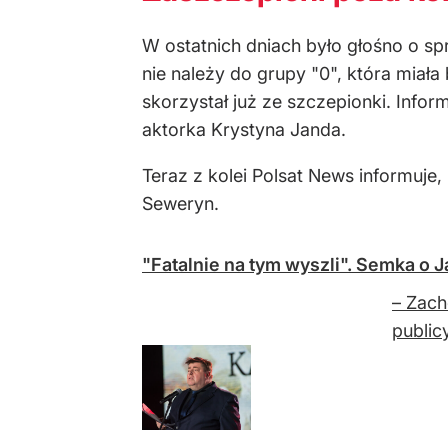
W ostatnich dniach było głośno o spr
nie należy do grupy "0", która miała
skorzystał już ze szczepionki. Info
aktorka Krystyna Janda.
Teraz z kolei Polsat News informuje
Seweryn.
"Fatalnie na tym wyszli". Semka o J
– Zach
public