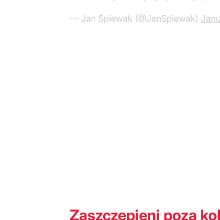
— Jan Śpiewak (@JanSpiewak)
Janu
Zaszczepieni poza ko