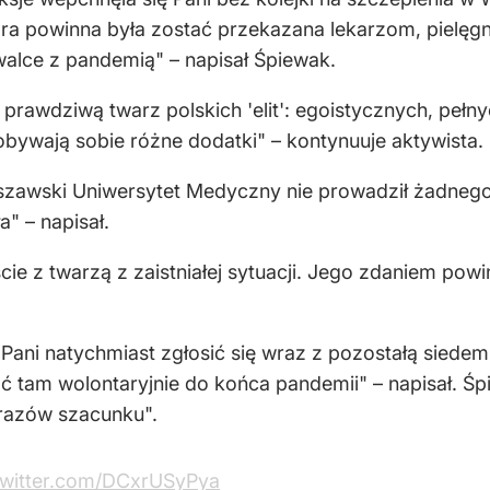
tóra powinna była zostać przekazana lekarzom, pielę
walce z pandemią" – napisał Śpiewak.
rawdziwą twarz polskich 'elit': egoistycznych, peł
bywają sobie różne dodatki" – kontynuuje aktywista.
rszawski Uniwersytet Medyczny nie prowadził żadneg
" – napisał.
ie z twarzą z zaistniałej sytuacji. Jego zdaniem po
 Pani natychmiast zgłosić się wraz z pozostałą siede
tam wolontaryjnie do końca pandemii" – napisał. Śp
razów szacunku".
twitter.com/DCxrUSyPya