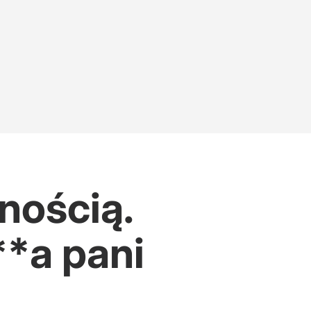
nością.
**a pani