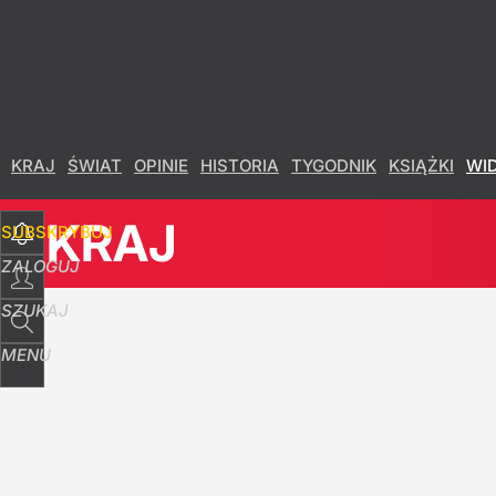
Udostępnij
680
Skomentuj
KRAJ
ŚWIAT
OPINIE
HISTORIA
TYGODNIK
KSIĄŻKI
WI
KRAJ
SUBSKRYBUJ
ZALOGUJ
SZUKAJ
MENU