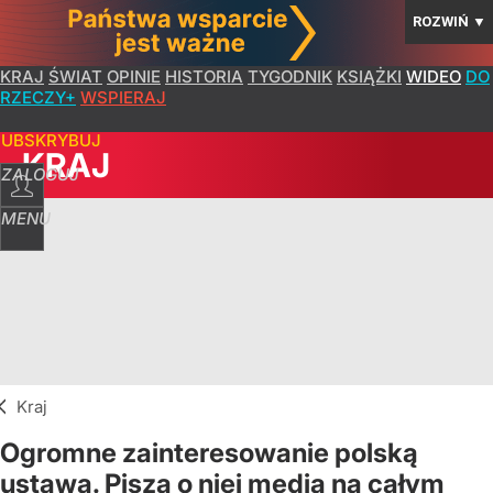
ROZWIŃ
▼
KRAJ
ŚWIAT
OPINIE
HISTORIA
TYGODNIK
KSIĄŻKI
WIDEO
DO
RZECZY+
WSPIERAJ
SUBSKRYBUJ
KRAJ
ZALOGUJ
MENU
Kraj
Ogromne zainteresowanie polską
ustawą. Piszą o niej media na całym