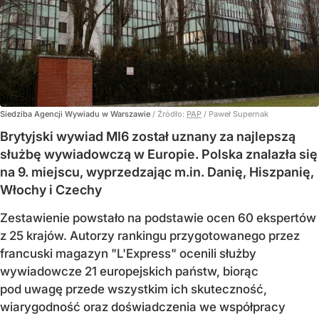
Siedziba Agencji Wywiadu w Warszawie
/ Źródło:
PAP
/
Paweł Supernak
Brytyjski wywiad MI6 został uznany za najlepszą
służbę wywiadowczą w Europie. Polska znalazła się
na 9. miejscu, wyprzedzając m.in. Danię, Hiszpanię,
Włochy i Czechy
Zestawienie powstało na podstawie ocen 60 ekspertów
z 25 krajów. Autorzy rankingu przygotowanego przez
francuski magazyn "L'Express" ocenili służby
wywiadowcze 21 europejskich państw, biorąc
pod uwagę przede wszystkim ich skuteczność,
wiarygodność oraz doświadczenia we współpracy