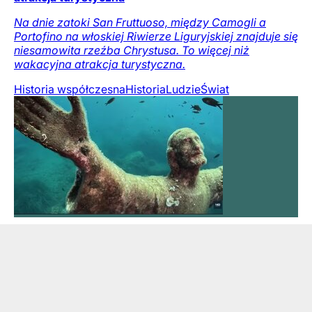
Na dnie zatoki San Fruttuoso, między Camogli a
Portofino na włoskiej Riwierze Liguryjskiej znajduje się
niesamowita rzeźba Chrystusa. To więcej niż
wakacyjna atrakcja turystyczna.
Historia współczesna
Historia
Ludzie
Świat