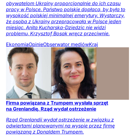
obywatelom Ukrainy proporcjonalnie do ich czasu
pracy w Polsce. Państwo polskie dopłaca, by była to
wysokość polskiej minimalnej emerytury. Wystarczy,
że osoba z Ukrainy przepracowała w Polsce jeden
miesiąc. Anita Kucharska-Dziedzic nie widzi
problemu, Krzysztof Bosak wręcz przeciwnie.
Ekonomia
Opinie
Obserwator mediów
Kraj
Firma powiązana z Trumpem wysłała sprzęt
na Grenlandię. Rząd wydał ostrzeżenie
Rząd Grenlandii wydał ostrzeżenie w związku z
odwiertami planowanymi na wyspie przez firmę
powiązaną z Donaldem Trumpem.