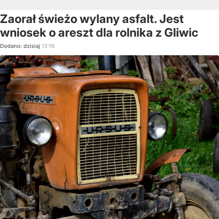
Zaorał świeżo wylany asfalt. Jest
wniosek o areszt dla rolnika z Gliwic
Dodano:
dzisiaj
13:16