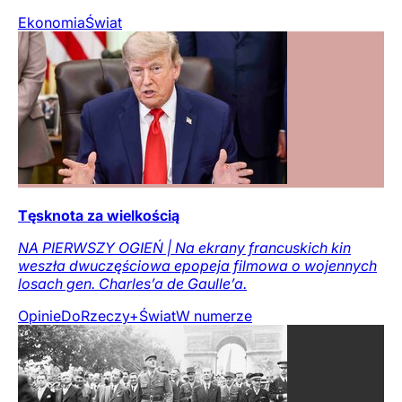
Ekonomia
Świat
Tęsknota za wielkością
NA PIERWSZY OGIEŃ | Na ekrany francuskich kin
weszła dwuczęściowa epopeja filmowa o wojennych
losach gen. Charles’a de Gaulle’a.
Opinie
DoRzeczy+
Świat
W numerze