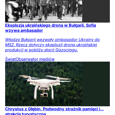
Eksplozja ukraińskiego drona w Bułgarii. Sofia
wzywa ambasador
Władze Bułgarii wezwały ambasador Ukrainy do
MSZ. Rzecz dotyczy eksplozji drona ukraińskiej
produkcji w pobliżu stacji Gazociągu.
Świat
Obserwator mediów
Chrystus z Głębin. Podwodny strażnik pamięci i...
atrakcja turystyczna