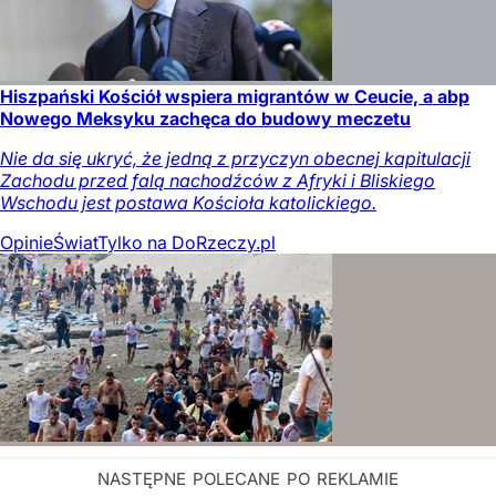
Hiszpański Kościół wspiera migrantów w Ceucie, a abp
Nowego Meksyku zachęca do budowy meczetu
Nie da się ukryć, że jedną z przyczyn obecnej kapitulacji
Zachodu przed falą nachodźców z Afryki i Bliskiego
Wschodu jest postawa Kościoła katolickiego.
Opinie
Świat
Tylko na DoRzeczy.pl