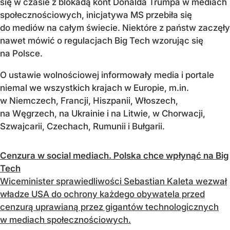
się w czasie z blokadą kont Donalda Trumpa w mediach
społecznościowych, inicjatywa MS przebiła się
do mediów na całym świecie. Niektóre z państw zaczęły
nawet mówić o regulacjach Big Tech wzorując się
na Polsce.
O ustawie wolnościowej informowały media i portale
niemal we wszystkich krajach w Europie, m.in.
w Niemczech, Francji, Hiszpanii, Włoszech,
na Węgrzech, na Ukrainie i na Litwie, w Chorwacji,
Szwajcarii, Czechach, Rumunii i Bułgarii.
Cenzura w social mediach. Polska chce wpłynąć na Big
Tech
Wiceminister sprawiedliwości Sebastian Kaleta wezwał
władze USA do ochrony każdego obywatela przed
cenzurą uprawianą przez gigantów technologicznych
w mediach społecznościowych.