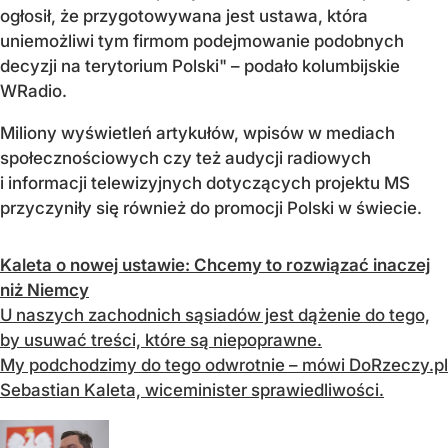
ogłosił, że przygotowywana jest ustawa, która
uniemożliwi tym firmom podejmowanie podobnych
decyzji na terytorium Polski" – podało kolumbijskie
WRadio.
Miliony wyświetleń artykułów, wpisów w mediach
społecznościowych czy też audycji radiowych
i informacji telewizyjnych dotyczących projektu MS
przyczyniły się również do promocji Polski w świecie.
Kaleta o nowej ustawie: Chcemy to rozwiązać inaczej
niż Niemcy
U naszych zachodnich sąsiadów jest dążenie do tego,
by usuwać treści, które są niepoprawne.
My podchodzimy do tego odwrotnie – mówi DoRzeczy.pl
Sebastian Kaleta, wiceminister sprawiedliwości.