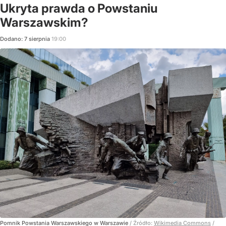
Ukryta prawda o Powstaniu
Warszawskim?
Dodano:
7
sierpnia
19:00
Pomnik Powstania Warszawskiego w Warszawie
/ Źródło:
Wikimedia Commons
/