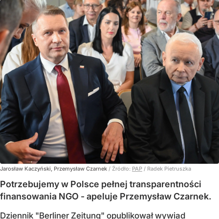
Jarosław Kaczyński, Przemysław Czarnek
/ Źródło:
PAP
/
Radek Pietruszka
Potrzebujemy w Polsce pełnej transparentności
finansowania NGO - apeluje Przemysław Czarnek.
Dziennik "Berliner Zeitung" opublikował wywiad