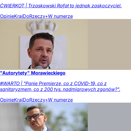
ĆWIERKOT | Trzaskowski Rafał to jednak zaskoczyciel.
Opinie
Kraj
DoRzeczy+
W numerze
"Autorytety" Morawieckiego
#WARTO | "Panie Premierze, co z COVID-19, co z
sanitaryzmem, co z 200 tys. nadmiarowych zgonów?".
Opinie
Kraj
DoRzeczy+
W numerze