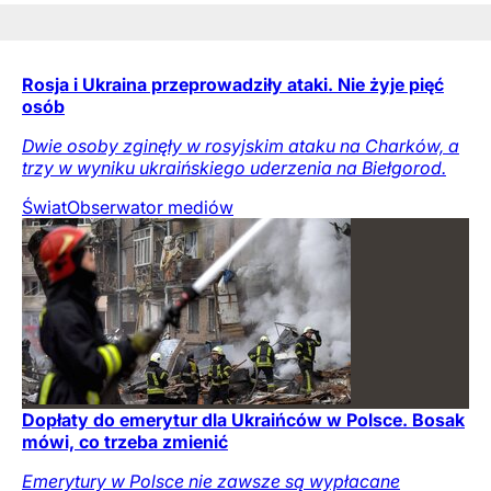
Rosja i Ukraina przeprowadziły ataki. Nie żyje pięć
osób
Dwie osoby zginęły w rosyjskim ataku na Charków, a
trzy w wyniku ukraińskiego uderzenia na Biełgorod.
Świat
Obserwator mediów
Dopłaty do emerytur dla Ukraińców w Polsce. Bosak
mówi, co trzeba zmienić
Emerytury w Polsce nie zawsze są wypłacane