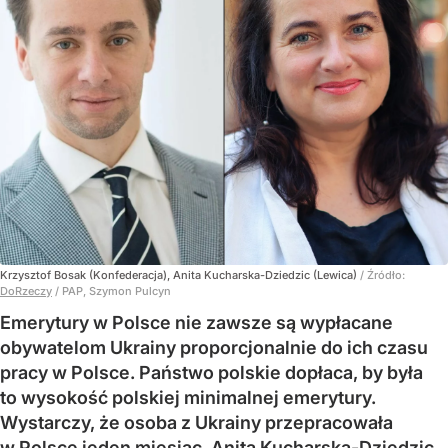
Krzysztof Bosak (Konfederacja), Anita Kucharska-Dziedzic (Lewica)
/ Źródło:
DoRzeczy
/
PAP, Szymon Pulcyn
Emerytury w Polsce nie zawsze są wypłacane
obywatelom Ukrainy proporcjonalnie do ich czasu
pracy w Polsce. Państwo polskie dopłaca, by była
to wysokość polskiej minimalnej emerytury.
Wystarczy, że osoba z Ukrainy przepracowała
w Polsce jeden miesiąc. Anita Kucharska-Dziedzic