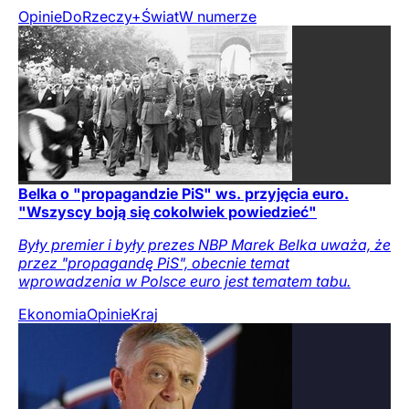
Opinie
DoRzeczy+
Świat
W numerze
Belka o "propagandzie PiS" ws. przyjęcia euro.
"Wszyscy boją się cokolwiek powiedzieć"
Były premier i były prezes NBP Marek Belka uważa, że
przez "propagandę PiS", obecnie temat
wprowadzenia w Polsce euro jest tematem tabu.
Ekonomia
Opinie
Kraj