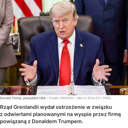
Donald Trump, prezydent USA
/ Źródło:
PAP/EPA
/
JIM LO SCALZO / POOL
Rząd Grenlandii wydał ostrzeżenie w związku
z odwiertami planowanymi na wyspie przez firmę
powiązaną z Donaldem Trumpem.