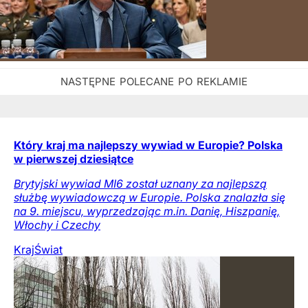
Który kraj ma najlepszy wywiad w Europie? Polska
w pierwszej dziesiątce
Brytyjski wywiad MI6 został uznany za najlepszą
służbę wywiadowczą w Europie. Polska znalazła się
na 9. miejscu, wyprzedzając m.in. Danię, Hiszpanię,
Włochy i Czechy
Kraj
Świat