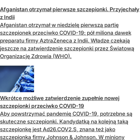
Afganistan otrzymał pierwsze szczepionki. Przyjechały
z Indii
Afganistan otrzymał w niedzielę pierwszą partię
szczepionek przeciwko COVID-19: pół miliona dawek
preparatu firmy AztraZeneca z Indii. Władze czekają
jeszcze na zatwierdzenie szczepionki przez Światową
Organizację Zdrowia (WHO).
Wkrótce możliwe zatwierdzenie zupełnie nowej
szczepionki przeciwko COVID-19
Aby powstrzymać pandemię COVID-19, potrzebne są
skuteczne szczepionki. Kandydatką na kolejną taką
szczepionkę jest Ad26.COV2.S, znana też jako
szczepionka firmy Johnson & Johnson. W miniony