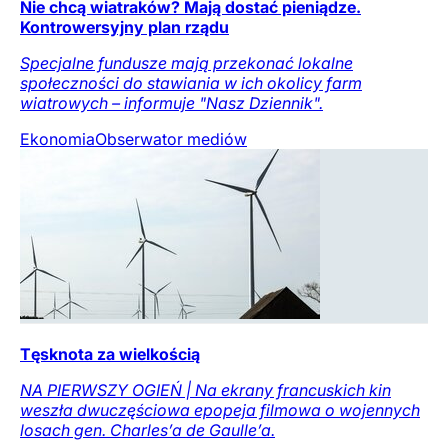
Nie chcą wiatraków? Mają dostać pieniądze.
Kontrowersyjny plan rządu
Specjalne fundusze mają przekonać lokalne
społeczności do stawiania w ich okolicy farm
wiatrowych – informuje "Nasz Dziennik".
Ekonomia
Obserwator mediów
Tęsknota za wielkością
NA PIERWSZY OGIEŃ | Na ekrany francuskich kin
weszła dwuczęściowa epopeja filmowa o wojennych
losach gen. Charles’a de Gaulle’a.