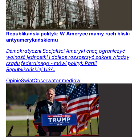
Republikański polityk: W Ameryce mamy ruch bliski
antyamerykańskiemu
Demokratyczni Socjaliści Ameryki chcą ograniczyć
wolność jednostki i dalece rozszerzyć zakres władzy
rządu federalnego - mówi polityk Partii
Republikańskiej USA.
Opinie
Świat
Obserwator mediów