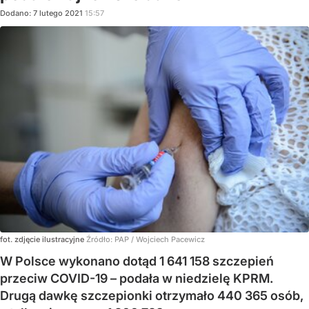
Dodano:
7
lutego
2021
15:57
fot. zdjęcie ilustracyjne
Źródło:
PAP
/
Wojciech Pacewicz
W Polsce wykonano dotąd 1 641 158 szczepień
przeciw COVID-19 – podała w niedzielę KPRM.
Drugą dawkę szczepionki otrzymało 440 365 osób,