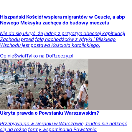
Hiszpański Kościół wspiera migrantów w Ceucie, a abp
Nowego Meksyku zachęca do budowy meczetu
Nie da się ukryć, że jedną z przyczyn obecnej kapitulacji
Zachodu przed falą nachodźców z Afryki i Bliskiego
Wschodu jest postawa Kościoła katolickiego.
Opinie
Świat
Tylko na DoRzeczy.pl
Ukryta prawda o Powstaniu Warszawskim?
Przebywając w sierpniu w Warszawie, trudno nie natknąć
się na różne formy wspominania Powstania