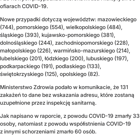
ofiarach COVID-19.
Nowe przypadki dotyczą województw: mazowieckiego
(744), pomorskiego (554), wielkopolskiego (484),
śląskiego (393), kujawsko-pomorskiego (381),
dolnośląskiego (244), zachodniopomorskiego (228),
małopolskiego (226), warmińsko-mazurskiego (214),
lubelskiego (201), łódzkiego (200), lubuskiego (197),
podkarpackiego (191), podlaskiego (133),
świętokrzyskiego (125), opolskiego (82).
Ministerstwo Zdrowia podało w komunikacie, że 131
zakażeń to dane bez wskazania adresu, które zostaną
uzupełnione przez inspekcję sanitarną.
Jak napisano w raporcie, z powodu COVID-19 zmarły 33
osoby, natomiast z powodu współistnienia COVID-19
z innymi schorzeniami zmarło 60 osób.