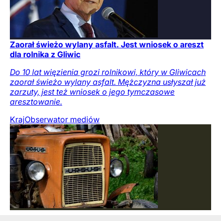
Zaorał świeżo wylany asfalt. Jest wniosek o areszt
dla rolnika z Gliwic
Do 10 lat więzienia grozi rolnikowi, który w Gliwicach
zaorał świeżo wylany asfalt. Mężczyzna usłyszał już
zarzuty, jest też wniosek o jego tymczasowe
aresztowanie.
Kraj
Obserwator mediów