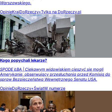
Warszawskiego.
Opinie
Kraj
DoRzeczy+
Tylko na DoRzeczy.pl
Kogo popychali lekarze?
SPODE ŁBA | Ciekawym widowiskiem cieszyć się mogli
Amerykanie, obserwujący przesłuchania przed Komisją do
spraw Bezpieczeństwa Wewnętrznego Senatu USA.
Opinie
DoRzeczy+
Świat
W numerze