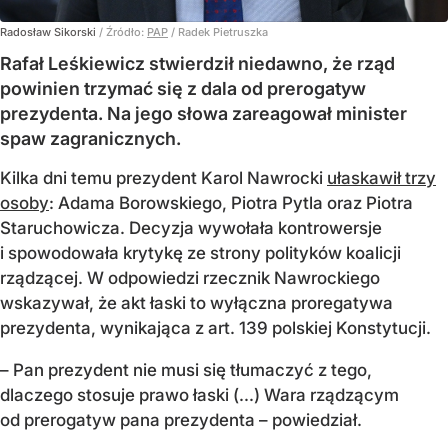
Radosław Sikorski
/ Źródło:
PAP
/
Radek Pietruszka
Rafał Leśkiewicz stwierdził niedawno, że rząd
powinien trzymać się z dala od prerogatyw
prezydenta. Na jego słowa zareagował minister
spaw zagranicznych.
Kilka dni temu prezydent Karol Nawrocki
ułaskawił trzy
osoby
: Adama Borowskiego, Piotra Pytla oraz Piotra
Staruchowicza. Decyzja wywołała kontrowersje
i spowodowała krytykę ze strony polityków koalicji
rządzącej. W odpowiedzi rzecznik Nawrockiego
wskazywał, że akt łaski to wyłączna proregatywa
prezydenta, wynikająca z art. 139 polskiej Konstytucji.
– Pan prezydent nie musi się tłumaczyć z tego,
dlaczego stosuje prawo łaski (...) Wara rządzącym
od prerogatyw pana prezydenta – powiedział.