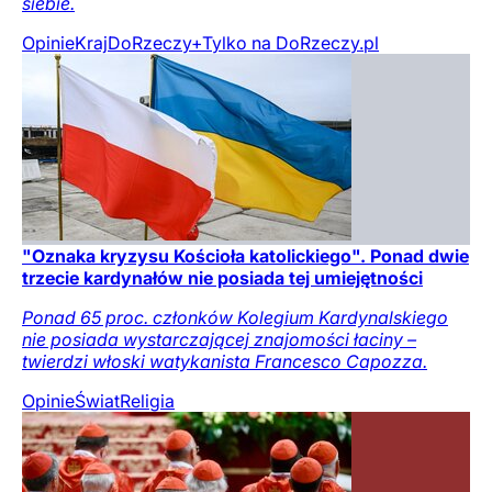
siebie.
Opinie
Kraj
DoRzeczy+
Tylko na DoRzeczy.pl
"Oznaka kryzysu Kościoła katolickiego". Ponad dwie
trzecie kardynałów nie posiada tej umiejętności
Ponad 65 proc. członków Kolegium Kardynalskiego
nie posiada wystarczającej znajomości łaciny –
twierdzi włoski watykanista Francesco Capozza.
Opinie
Świat
Religia