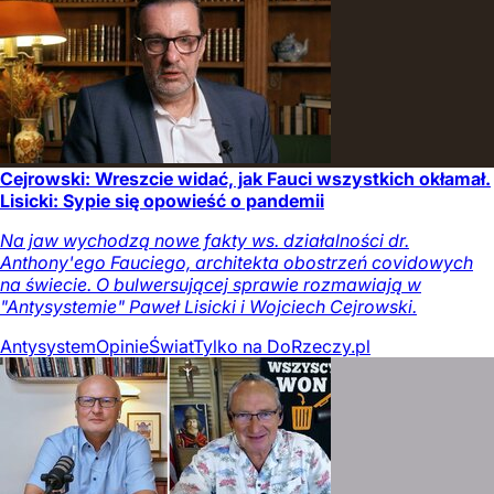
Cejrowski: Wreszcie widać, jak Fauci wszystkich okłamał.
Lisicki: Sypie się opowieść o pandemii
Na jaw wychodzą nowe fakty ws. działalności dr.
Anthony'ego Fauciego, architekta obostrzeń covidowych
na świecie. O bulwersującej sprawie rozmawiają w
"Antysystemie" Paweł Lisicki i Wojciech Cejrowski.
Antysystem
Opinie
Świat
Tylko na DoRzeczy.pl