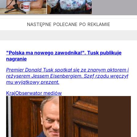
"Polska ma nowego zawodnika!". Tusk publikuje
nagranie
Premier Donald Tusk spotkał się ze znanym aktorem i
reżyserem Jessem Eisenbergiem. Szef rządu wręczył
mu wyjątkowy prezent.
Kraj
Obserwator mediów