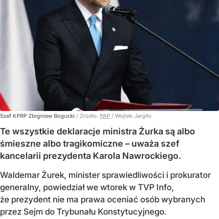
Szef KPRP Zbigniew Bogucki
/ Źródło:
PAP
/
Wojtek Jargiło
Te wszystkie deklaracje ministra Żurka są albo
śmieszne albo tragikomiczne – uważa szef
kancelarii prezydenta Karola Nawrockiego.
Waldemar Żurek, minister sprawiedliwości i prokurator
generalny, powiedział we wtorek w TVP Info,
że prezydent nie ma prawa oceniać osób wybranych
przez Sejm do Trybunału Konstytucyjnego.