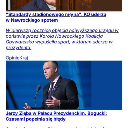
"Standardy stadionowego młyna". KO uderza
w Nawrockiego spotem
W pierwszą rocznicę objęcia najwyższego urzędu w
państwie przez Karola Nawrockiego Koalicja
Obywatelska wypuściła sport, w którym uderza w
prezydenta.
Opinie
Kraj
Jerzy Zięba w Pałacu Prezydenckim. Bogucki:
Czasami popełnia się błędy