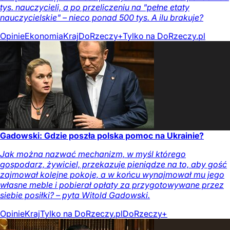
tys. nauczycieli, a po przeliczeniu na "pełne etaty
nauczycielskie" – nieco ponad 500 tys. A ilu brakuje?
Opinie
Ekonomia
Kraj
DoRzeczy+
Tylko na DoRzeczy.pl
Gadowski: Gdzie poszła polska pomoc na Ukrainie?
Jak można nazwać mechanizm, w myśl którego
gospodarz, żywiciel, przekazuje pieniądze na to, aby gość
zajmował kolejne pokoje, a w końcu wynajmował mu jego
własne meble i pobierał opłaty za przygotowywane przez
siebie posiłki? – pyta Witold Gadowski.
Opinie
Kraj
Tylko na DoRzeczy.pl
DoRzeczy+