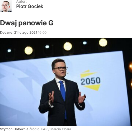
Autor:
Piotr Gociek
Dwaj panowie G
Dodano:
21
lutego
2021
16:00
Szymon Hołownia
Źródło:
PAP
/
Marcin Obara