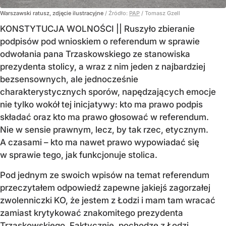
Warszawski ratusz, zdjęcie ilustracyjne
/ Źródło:
PAP
/
Tomasz Gzell
KONSTYTUCJA WOLNOŚCI || Ruszyło zbieranie
podpisów pod wnioskiem o referendum w sprawie
odwołania pana Trzaskowskiego ze stanowiska
prezydenta stolicy, a wraz z nim jeden z najbardziej
bezsensownych, ale jednocześnie
charakterystycznych sporów, napędzających emocje
nie tylko wokół tej inicjatywy: kto ma prawo podpis
składać oraz kto ma prawo głosować w referendum.
Nie w sensie prawnym, lecz, by tak rzec, etycznym.
A czasami – kto ma nawet prawo wypowiadać się
w sprawie tego, jak funkcjonuje stolica.
Pod jednym ze swoich wpisów na temat referendum
przeczytałem odpowiedź zapewne jakiejś zagorzałej
zwolenniczki KO, że jestem z Łodzi i mam tam wracać
zamiast krytykować znakomitego prezydenta
Trzaskowskiego. Faktycznie, pochodzę z Łodzi,