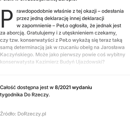
P
rawdopodobnie właśnie z tej okazji – odesłania
przez jedną deklarację innej deklaracji
w zapomnienie – PeŁo ogłosiła, że jednak jest
za aborcją. Gratulujemy i z utęsknieniem czekamy,
czy tzw. konserwatyści z PeŁo wykażą się teraz taką
samą determinacją jak w rzucaniu obelg na Jarosława
Kaczyńskiego. Może jako pierwszy powie coś wybitny
konserwatysta Kazimierz Budyń Ujazdowski?
Całość dostępna jest w
8/2021 wydaniu
tygodnika Do Rzeczy
.
Źródło:
DoRzeczy.pl