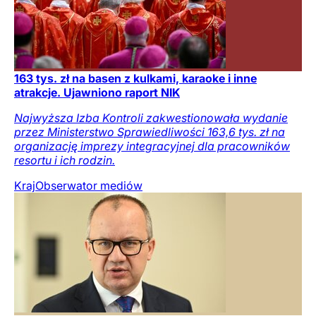
163 tys. zł na basen z kulkami, karaoke i inne
atrakcje. Ujawniono raport NIK
Najwyższa Izba Kontroli zakwestionowała wydanie
przez Ministerstwo Sprawiedliwości 163,6 tys. zł na
organizację imprezy integracyjnej dla pracowników
resortu i ich rodzin.
Kraj
Obserwator mediów