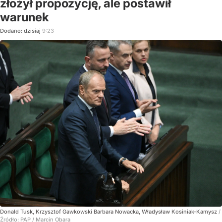
złożył propozycję, ale postawił
warunek
Dodano:
dzisiaj
9:23
Donald Tusk, Krzysztof Gawkowski Barbara Nowacka, Władysław Kosiniak-Kamysz
/
Źródło:
PAP
/
Marcin Obara