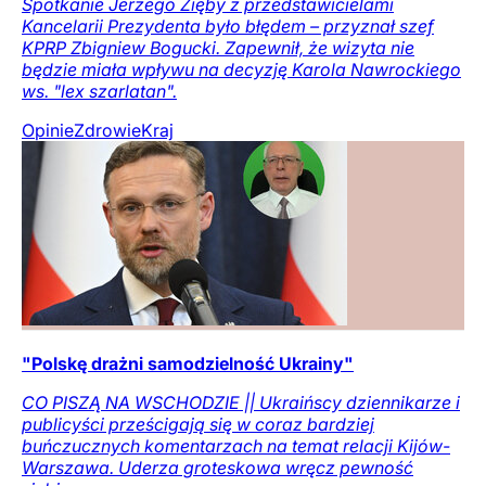
Spotkanie Jerzego Zięby z przedstawicielami
Kancelarii Prezydenta było błędem – przyznał szef
KPRP Zbigniew Bogucki. Zapewnił, że wizyta nie
będzie miała wpływu na decyzję Karola Nawrockiego
ws. "lex szarlatan".
Opinie
Zdrowie
Kraj
"Polskę drażni samodzielność Ukrainy"
CO PISZĄ NA WSCHODZIE || Ukraińscy dziennikarze i
publicyści prześcigają się w coraz bardziej
buńczucznych komentarzach na temat relacji Kijów-
Warszawa. Uderza groteskowa wręcz pewność