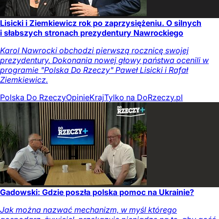
Lisicki i Ziemkiewicz rok po zaprzysiężeniu. O silnych
i słabszych stronach prezydentury Nawrockiego
Karol Nawrocki obchodzi pierwszą rocznicę swojej
prezydentury. Dokonania nowej głowy państwa ocenili w
programie "Polska Do Rzeczy" Paweł Lisicki i Rafał
Ziemkiewicz.
Polska Do Rzeczy
Opinie
Kraj
Tylko na DoRzeczy.pl
Gadowski: Gdzie poszła polska pomoc na Ukrainie?
Jak można nazwać mechanizm, w myśl którego