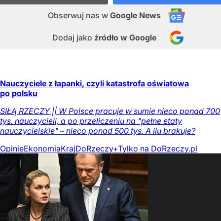
Obserwuj nas
w
Google News
Dodaj jako
źródło w Google
Nauczyciele z łapanki, czyli katastrofa oświatowa
po polsku
SIŁĄ RZECZY || W Polsce pracuje w sumie nieco ponad 700
tys. nauczycieli, a po przeliczeniu na "pełne etaty
nauczycielskie" – nieco ponad 500 tys. A ilu brakuje?
Opinie
Ekonomia
Kraj
DoRzeczy+
Tylko na DoRzeczy.pl