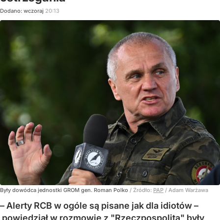
Dodano:
wczoraj
20:13
Były dowódca jednostki GROM gen. Roman Polko
/ Źródło:
PAP
/
Adam Warżawa
– Alerty RCB w ogóle są pisane jak dla idiotów –
powiedział w rozmowie z "Rzeczpospolitą" były