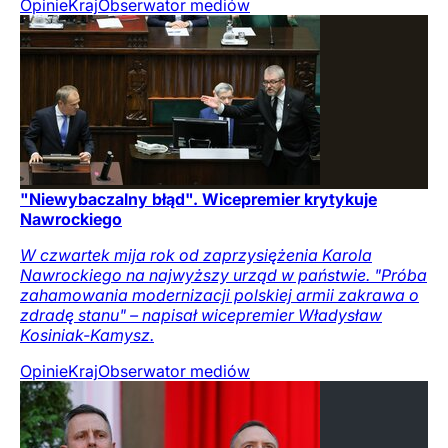
Opinie
Kraj
Obserwator mediów
"Niewybaczalny błąd". Wicepremier krytykuje
Nawrockiego
W czwartek mija rok od zaprzysiężenia Karola
Nawrockiego na najwyższy urząd w państwie. "Próba
zahamowania modernizacji polskiej armii zakrawa o
zdradę stanu" – napisał wicepremier Władysław
Kosiniak-Kamysz.
Opinie
Kraj
Obserwator mediów