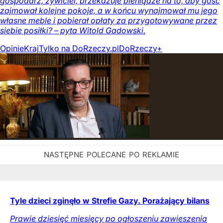
gospodarz, żywiciel, przekazuje pieniądze na to, aby gość
zajmował kolejne pokoje, a w końcu wynajmował mu jego
własne meble i pobierał opłaty za przygotowywane przez
siebie posiłki? – pyta Witold Gadowski.
Opinie
Kraj
Tylko na DoRzeczy.pl
DoRzeczy+
Tyle dzieci zginęło w Strefie Gazy. Porażający bilans
Prawie dziesięć miesięcy po ogłoszeniu zawieszenia