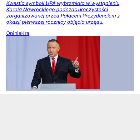
Kwestia symboli UPA wybrzmiała w wystąpieniu
Karola Nawrockiego podczas uroczystości
zorganizowanej przed Pałacem Prezydenckim z
okazji pierwszej rocznicy objęcia urzędu.
Opinie
Kraj