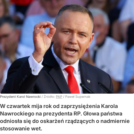
Prezydent Karol Nawrocki
/ Źródło:
PAP
/
Paweł Supernak
W czwartek mija rok od zaprzysiężenia Karola
Nawrockiego na prezydenta RP. Głowa państwa
odniosła się do oskarżeń rządzących o nadmiernie
stosowanie wet.