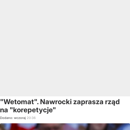
"Wetomat". Nawrocki zaprasza rząd
na "korepetycje"
Dodano:
wczoraj
20:36