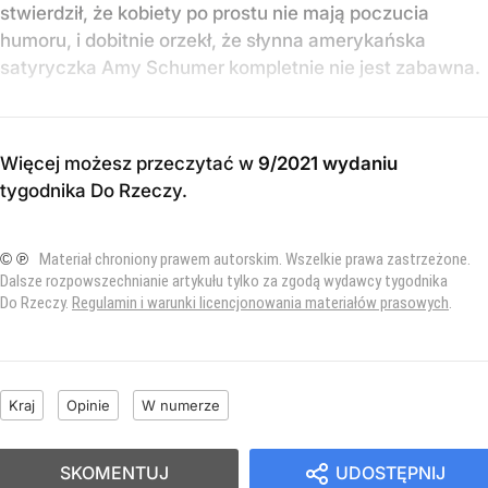
stwierdził, że kobiety po prostu nie mają poczucia
humoru, i dobitnie orzekł, że słynna amerykańska
satyryczka Amy Schumer kompletnie nie jest zabawna.
Więcej możesz przeczytać w
9/2021 wydaniu
tygodnika Do Rzeczy
.
© ℗
Materiał chroniony prawem autorskim. Wszelkie prawa zastrzeżone.
Dalsze rozpowszechnianie artykułu tylko za zgodą wydawcy tygodnika
Do Rzeczy.
Regulamin i warunki licencjonowania materiałów prasowych
.
Kraj
Opinie
W numerze
SKOMENTUJ
UDOSTĘPNIJ