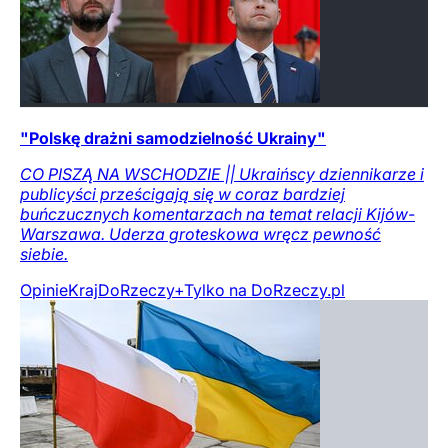
"Polskę drażni samodzielność Ukrainy"
CO PISZĄ NA WSCHODZIE || Ukraińscy dziennikarze i
publicyści prześcigają się w coraz bardziej
buńczucznych komentarzach na temat relacji Kijów-
Warszawa. Uderza groteskowa wręcz pewność
siebie.
Opinie
Kraj
DoRzeczy+
Tylko na DoRzeczy.pl