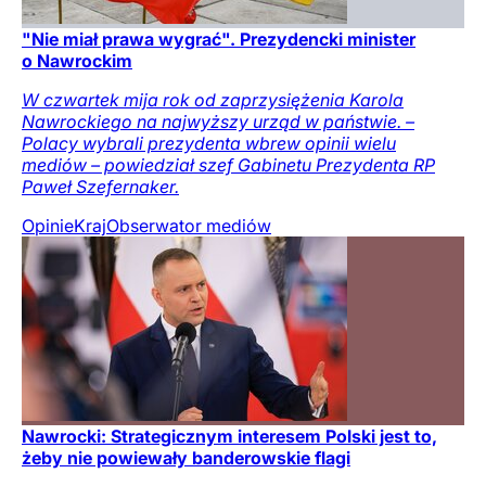
"Nie miał prawa wygrać". Prezydencki minister
o Nawrockim
W czwartek mija rok od zaprzysiężenia Karola
Nawrockiego na najwyższy urząd w państwie. –
Polacy wybrali prezydenta wbrew opinii wielu
mediów – powiedział szef Gabinetu Prezydenta RP
Paweł Szefernaker.
Opinie
Kraj
Obserwator mediów
Nawrocki: Strategicznym interesem Polski jest to,
żeby nie powiewały banderowskie flagi