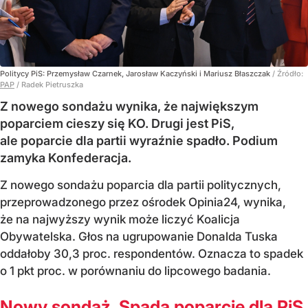
Politycy PiS: Przemysław Czarnek, Jarosław Kaczyński i Mariusz Błaszczak
/ Źródło:
PAP
/
Radek Pietruszka
Z nowego sondażu wynika, że największym
poparciem cieszy się KO. Drugi jest PiS,
ale poparcie dla partii wyraźnie spadło. Podium
zamyka Konfederacja.
Z nowego sondażu poparcia dla partii politycznych,
przeprowadzonego przez ośrodek Opinia24, wynika,
że na najwyższy wynik może liczyć Koalicja
Obywatelska. Głos na ugrupowanie Donalda Tuska
oddałoby 30,3 proc. respondentów. Oznacza to spadek
o 1 pkt proc. w porównaniu do lipcowego badania.
Nowy sondaż. Spada poparcie dla PiS