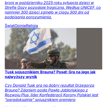
broni w październiku 2025 roku sytuacja dzieci w
Strefie Gazy pozostaje tragiczna. Według UNICEF, co
najmniej 300 dzieci zginęło w ciągu 300 dni od
podpisania porozumienia.
Świat
Opinie
Religia
Tusk sojusznikiem Brauna? Poseł: Gra na jego jak
najwyższy wynik
Czy Donald Tusk gra na dobry rezultat Grzegorza
Brauna? Zdaniem posła Pawła Jabłońskiego z
Rozwoju Plus, lider Konfederacji Korony Polskiej jest
"paradoksalnie" sojusznikiem premiera