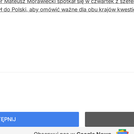
r Mateusz Morawiecki spotkał się w czwartek z szef
ł do Polski, aby omówić ważne dla obu krajów kwesti
ĘPNIJ