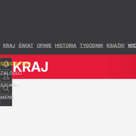
Udostępnij
15
Skomentuj
KRAJ
ŚWIAT
OPINIE
HISTORIA
TYGODNIK
KSIĄŻKI
WI
KRAJ
SUBSKRYBUJ
ZALOGUJ
SZUKAJ
MENU