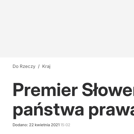
Do Rzeczy
/
Kraj
Premier Słowen
państwa praw
Dodano:
22
kwietnia
2021
15:02