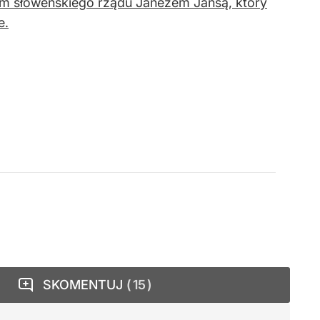
em słoweńskiego rządu Janezem Janšą, który
e.
SKOMENTUJ
15