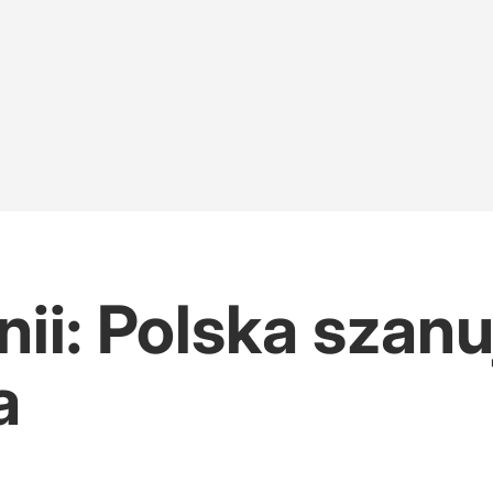
ii: Polska szan
a