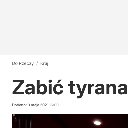
Ekshumacje na Wołyniu. Władze Ukrainy ogłosi
dodaj
Niepokojące wieści o Bidenie. Syn ujawnia: Nie
18
Do Rzeczy
/
Kraj
Tęsknota za wielkością
Zabić tyrana
7
Dodano:
3
maja
2021
16:00