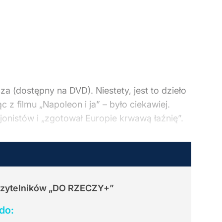
 (dostępny na DVD). Niestety, jest to dzieło
z filmu „Napoleon i ja” – było ciekawiej.
jonistów i „zgotował Europie krwawą łaźnię”.
Czytelników
„DO RZECZY+”
do: