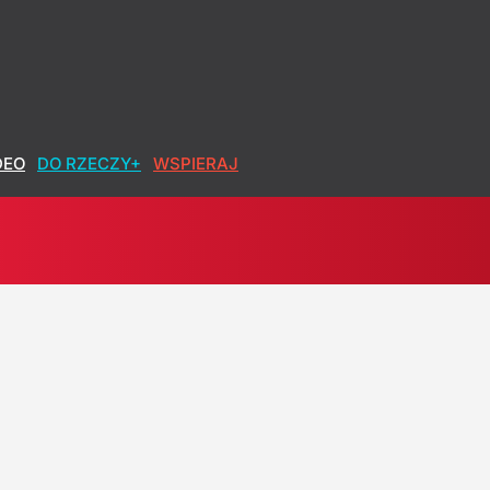
DEO
DO RZECZY+
WSPIERAJ
ładzy?
 krytykuje propozycję Morawieckiego