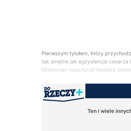
Pierwszym tytułem, który przychodzi
tak smętne jak egzystencja cesarza F
Miejscowy nauczyciel idealista zami
Ten i wiele inny