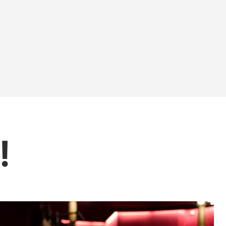
ły decyzję
 jest dobrze
!