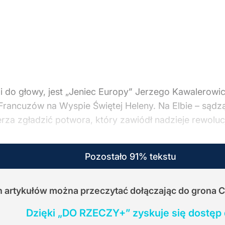
 do głowy, jest „Jeniec Europy” Jerzego Kawalerowicza
rancuzów na Wyspie Świętej Heleny. Na Elbie – sądząc 
erza zgładzić potwora, który zawiódł nadzieje rewoluc
Pozostało 91% tekstu
ch artykułów można przeczytać dołączając do grona 
Dzięki „DO RZECZY+” zyskuje się dostęp 