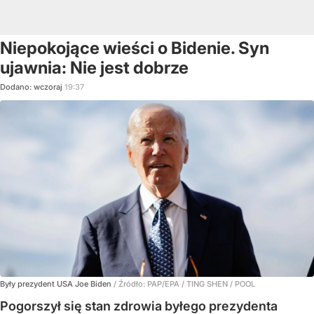
Niepokojące wieści o Bidenie. Syn
ujawnia: Nie jest dobrze
Dodano:
wczoraj
19:37
Były prezydent USA Joe Biden
/ Źródło:
PAP/EPA
/
TING SHEN / POOL
Pogorszył się stan zdrowia byłego prezydenta