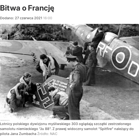
Bitwa o Francję
Dodano:
27
czerwca
2021
16:00
Lotnicy polskiego dywizjonu myśliwskiego 303 oglądają szczątki zestrzelonego
samolotu niemieckiego "Ju 88". Z prawej widoczny samolot "Spitfire" należący do
pilota Jana Zumbacha
Źródło:
NAC