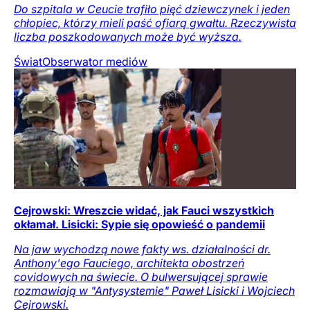
Do szpitala w Ceucie trafiło pięć dziewczynek i jeden
chłopiec, którzy mieli paść ofiarą gwałtu. Rzeczywista
liczba poszkodowanych może być wyższa.
Świat
Obserwator mediów
Cejrowski: Wreszcie widać, jak Fauci wszystkich
okłamał. Lisicki: Sypie się opowieść o pandemii
Na jaw wychodzą nowe fakty ws. działalności dr.
Anthony'ego Fauciego, architekta obostrzeń
covidowych na świecie. O bulwersującej sprawie
rozmawiają w "Antysystemie" Paweł Lisicki i Wojciech
Cejrowski.