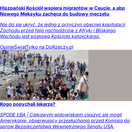
Hiszpański Kościół wspiera migrantów w Ceucie, a abp
Nowego Meksyku zachęca do budowy meczetu
Nie da się ukryć, że jedną z przyczyn obecnej kapitulacji
Zachodu przed falą nachodźców z Afryki i Bliskiego
Wschodu jest postawa Kościoła katolickiego.
Opinie
Świat
Tylko na DoRzeczy.pl
Kogo popychali lekarze?
SPODE ŁBA | Ciekawym widowiskiem cieszyć się mogli
Amerykanie, obserwujący przesłuchania przed Komisją do
spraw Bezpieczeństwa Wewnętrznego Senatu USA.