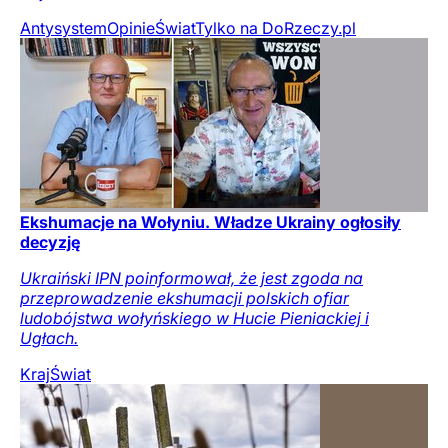
Antysystem
Opinie
Świat
Tylko na DoRzeczy.pl
Ekshumacje na Wołyniu. Władze Ukrainy ogłosiły
decyzję
Ukraiński IPN poinformował, że jest zgoda na
przeprowadzenie ekshumacji polskich ofiar
ludobójstwa wołyńskiego w Hucie Pieniackiej i
Ugłach.
Kraj
Świat