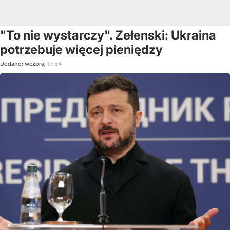
"To nie wystarczy". Zełenski: Ukraina
potrzebuje więcej pieniędzy
Dodano:
wczoraj
17:54