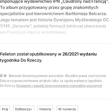
imponujące wydawnictwo IPN „Caudrony nad Francją”.
To album przygotowany przez grupę znakomitych
specjalistów pod kierownictwem Bartłomieja Belcarza.
Jego tematem jest historia Dywizjonu Myśliwskiego GC
1/145 „Varsovie”, polskiej formacji lotniczej utworzonej
we Francji po klęsce wrześniowej.
Felieton został opublikowany w
26/2021 wydaniu
tygodnika Do Rzeczy
.
© ℗
Materiał chroniony prawem autorskim. Wszelkie prawa zastrzeżone.
Dalsze rozpowszechnianie artykułu tylko za zgodą wydawcy tygodnika
Do Rzeczy.
Regulamin i warunki licencjonowania materiałów prasowych
.
Kraj
DoRzeczy+
Historia
W numerze