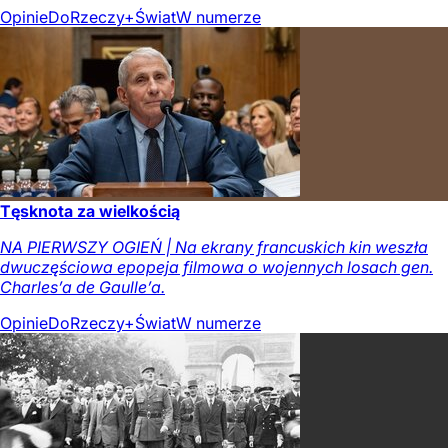
Opinie
DoRzeczy+
Świat
W numerze
Tęsknota za wielkością
NA PIERWSZY OGIEŃ | Na ekrany francuskich kin weszła
dwuczęściowa epopeja filmowa o wojennych losach gen.
Charles’a de Gaulle’a.
Opinie
DoRzeczy+
Świat
W numerze