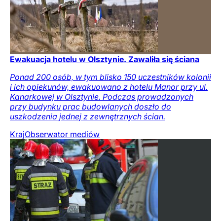
Ewakuacja hotelu w Olsztynie. Zawaliła się ściana
Ponad 200 osób, w tym blisko 150 uczestników kolonii
i ich opiekunów, ewakuowano z hotelu Manor przy ul.
Kanarkowej w Olsztynie. Podczas prowadzonych
przy budynku prac budowlanych doszło do
uszkodzenia jednej z zewnętrznych ścian.
Kraj
Obserwator mediów