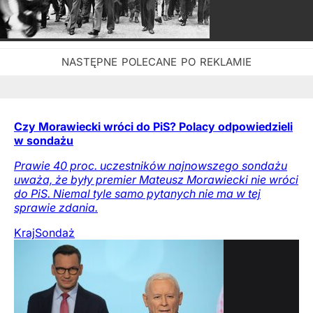
Czy Morawiecki wróci do PiS? Polacy odpowiedzieli
w sondażu
Prawie 40 proc. uczestników najnowszego sondażu
uważa, że były premier Mateusz Morawiecki nie wróci
do PiS. Niemal tyle samo pytanych nie ma w tej
sprawie zdania.
Kraj
Sondaż