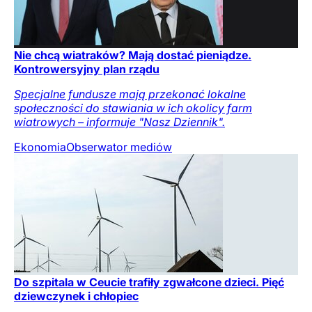
Nie chcą wiatraków? Mają dostać pieniądze.
Kontrowersyjny plan rządu
Specjalne fundusze mają przekonać lokalne
społeczności do stawiania w ich okolicy farm
wiatrowych – informuje "Nasz Dziennik".
Ekonomia
Obserwator mediów
Do szpitala w Ceucie trafiły zgwałcone dzieci. Pięć
dziewczynek i chłopiec