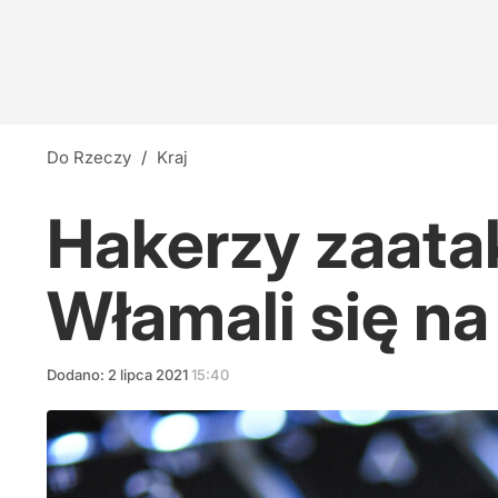
Do Rzeczy
/
Kraj
Hakerzy zaata
Włamali się na
Dodano:
2
lipca
2021
15:40