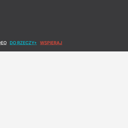
óciła się do Polek
DEO
DO RZECZY+
WSPIERAJ