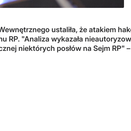
ewnętrznego ustaliła, że atakiem hak
jmu RP. "Analiza wykazała nieautoryz
icznej niektórych posłów na Sejm RP" 