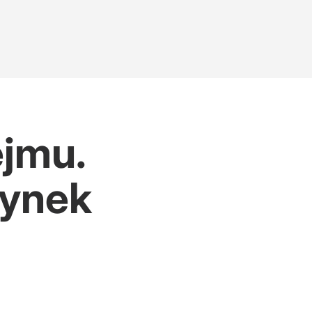
ejmu.
zynek