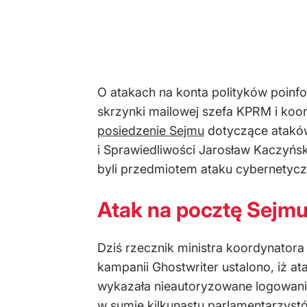
O atakach na konta polityków poin
skrzynki mailowej szefa KPRM i koo
posiedzenie Sejmu
dotyczące ataków
i Sprawiedliwości Jarosław Kaczyńsk
byli przedmiotem ataku cybernetyc
Atak na pocztę Sejmu
Dziś rzecznik ministra koordynatora
kampanii Ghostwriter ustalono, iż a
wykazała nieautoryzowane logowania
w sumie kilkunastu parlamentarzystó