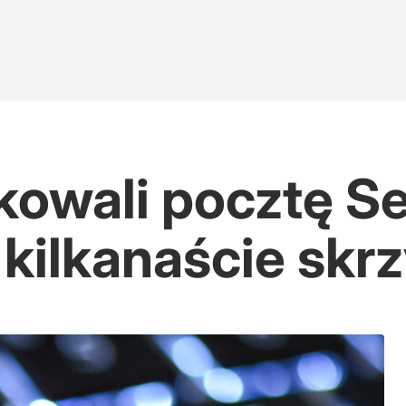
kowali pocztę S
 kilkanaście skr