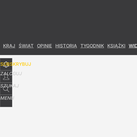
Udostępnij
34
Skomentuj
"O jakiej Polsce marzycie?". Pierwsza dama zwr
KRAJ
ŚWIAT
OPINIE
HISTORIA
TYGODNIK
KSIĄŻKI
WI
3
SUBSKRYBUJ
ZALOGUJ
SZUKAJ
MENU