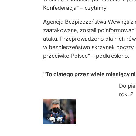
Konfederacja" – czytamy.
Agencja Bezpieczeństwa Wewnętrzneg
zaatakowane, zostali poinformowani
ataku. Przeprowadzono dla nich rów
w bezpieczeństwo skrzynek poczty e
przeciwko Polsce" – podkreślono.
"To dlatego przez wiele miesięcy ni
Do pie
roku?