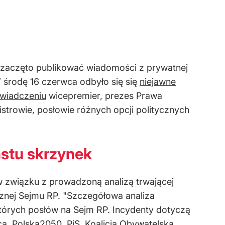
 zaczęto publikować wiadomości z prywatnej
środę 16 czerwca odbyło się się
niejawne
wiadczeniu
wicepremier, prezes Prawa
istrowie, posłowie różnych opcji politycznych
astu skrzynek
w związku z prowadzoną analizą trwającej
cznej Sejmu RP. "Szczegółowa analiza
tórych posłów na Sejm RP. Incydenty dotyczą
a, Polska2050, PiS, Koalicja Obywatelska,