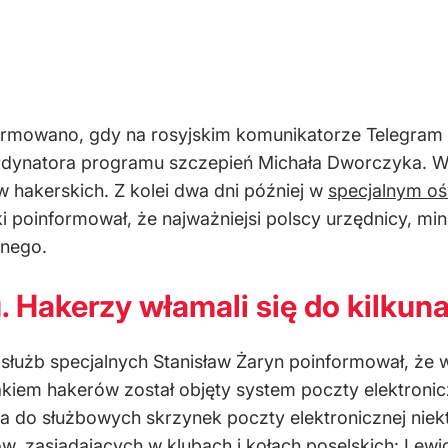
formowano, gdy na rosyjskim komunikatorze Telegram
rdynatora programu szczepień Michała Dworczyka. W 
 hakerskich. Z kolei dwa dni później w
specjalnym oś
i poinformował, że najważniejsi polscy urzędnicy, min
znego.
. Hakerzy włamali się do kilkun
 służb specjalnych Stanisław Żaryn poinformował, że 
takiem hakerów został objęty system poczty elektroni
 do służbowych skrzynek poczty elektronicznej niek
w, zasiadających w klubach i kołach poselskich: Lewic