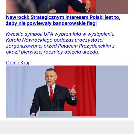
Nawrocki: Strategicznym interesem Polski jest to,
żeby nie powiewały banderowskie flagi
Kwestia symboli UPA wybrzmiała w wystąpieniu
Karola Nawrockiego podczas uroczystości
zorganizowanej przed Pałacem Prezydenckim z
okazji pierwszej rocznicy objęcia urzędu.
Opinie
Kraj