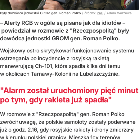
Były dowódca jednostki GROM gen. Roman Polko
/ Źródło:
PAP
/
Adam Warżawa
– Alerty RCB w ogóle są pisane jak dla idiotów –
powiedział w rozmowie z "Rzeczpospolitą" były
dowódca jednostki GROM gen. Roman Polko.
Wojskowy ostro skrytykował funkcjonowanie systemu
ostrzegania po incydencie z rosyjską rakietą
manewrującą Ch-101, która spadła kilka dni temu
w okolicach Tarnawy-Kolonii na Lubelszczyźnie.
"Alarm został uruchomiony pięć minut
po tym, gdy rakieta już spadła"
W rozmowie z "Rzeczpospolitą" gen. Roman Polko
zwrócił uwagę, że polskie samoloty zostały poderwane
już o godz. 2.16, gdy rosyjskie rakiety i drony zmierzały
w kierunku polskiej granicy. Mieszkańcy terenów