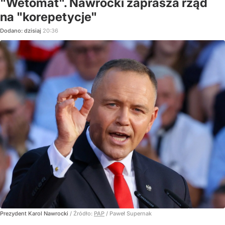
"Wetomat". Nawrocki zaprasza rząd
na "korepetycje"
Dodano:
dzisiaj
20:36
Prezydent Karol Nawrocki
/ Źródło:
PAP
/
Paweł Supernak