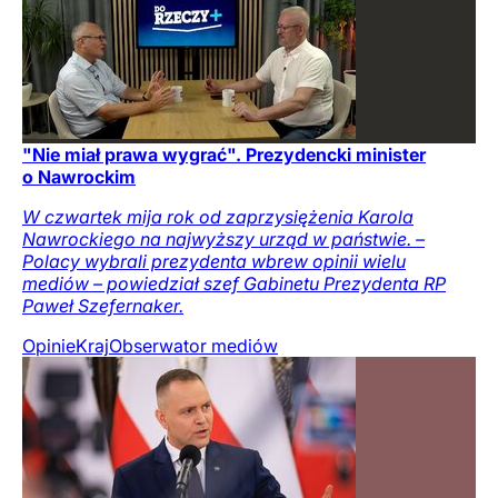
"Nie miał prawa wygrać". Prezydencki minister
o Nawrockim
W czwartek mija rok od zaprzysiężenia Karola
Nawrockiego na najwyższy urząd w państwie. –
Polacy wybrali prezydenta wbrew opinii wielu
mediów – powiedział szef Gabinetu Prezydenta RP
Paweł Szefernaker.
Opinie
Kraj
Obserwator mediów