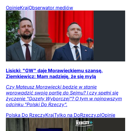
Opinie
Kraj
Obserwator mediów
Lisicki: "GW" daje Morawieckiemu szansę.
Ziemkiewicz: Mam nadzieję, że się mylą
Czy Mateusz Morawiecki będzie w stanie
wprowadzić swoją partię do Sejmu? I czy spełni się
życzenie "Gazety Wyborczej"? O tym w najnowszym
odcinku "Polski Do Rzeczy".
Polska Do Rzeczy
Kraj
Tylko na DoRzeczy.pl
Opinie