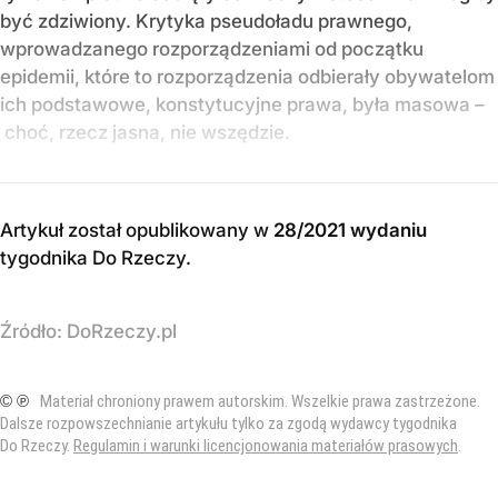
być zdziwiony. Krytyka pseudoładu prawnego,
wprowadzanego rozporządzeniami od początku
epidemii, które to rozporządzenia odbierały obywatelom
ich podstawowe, konstytucyjne prawa, była masowa –
choć, rzecz jasna, nie wszędzie.
Artykuł został opublikowany w
28/2021 wydaniu
tygodnika Do Rzeczy
.
Źródło:
DoRzeczy.pl
© ℗
Materiał chroniony prawem autorskim. Wszelkie prawa zastrzeżone.
Dalsze rozpowszechnianie artykułu tylko za zgodą wydawcy tygodnika
Do Rzeczy.
Regulamin i warunki licencjonowania materiałów prasowych
.