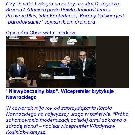
Czy Donald Tusk gra na dobry rezultat Grzegorza
Brauna? Zdaniem posła Pawła Jabłońskiego z
Rozwoju Plus, lider Konfederacji Korony Polskiej jest
"paradoksalnie" sojusznikiem premiera
Opinie
Kraj
Obserwator mediów
"Niewybaczalny błąd". Wicepremier krytykuje
Nawrockiego
W czwartek mija rok od zaprzysiężenia Karola
Nawrockiego na najwyższy urząd w państwie. "Próba
zahamowania modernizacji polskiej armii zakrawa o
zdradę stanu" – napisał wicepremier Władysław
Kosiniak-Kamysz.