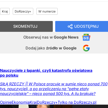
Kraj
DoRzeczy+
W numerze
SKOMENTUJ
UDOSTĘPNIJ
Obserwuj nas
w
Google News
Dodaj jako
źródło w Google
Nauczyciele z łapanki, czyli katastrofa oświatowa
po polsku
SIŁĄ RZECZY || W Polsce pracuje w sumie nieco ponad 700
tys. nauczycieli, a po przeliczeniu na "pełne etaty
nauczycielskie" – nieco ponad 500 tys. A ilu brakuje?
Opinie
Ekonomia
Kraj
DoRzeczy+
Tylko na DoRzeczy.pl