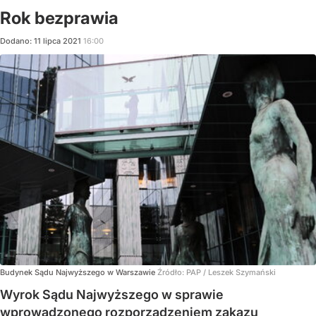
Rok bezprawia
Dodano:
11
lipca
2021
16:00
Budynek Sądu Najwyższego w Warszawie
Źródło:
PAP
/
Leszek Szymański
Wyrok Sądu Najwyższego w sprawie
wprowadzonego rozporządzeniem zakazu