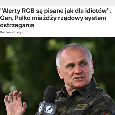
"Alerty RCB są pisane jak dla idiotów".
Gen. Polko miażdży rządowy system
ostrzegania
Dodano:
dzisiaj
20:13