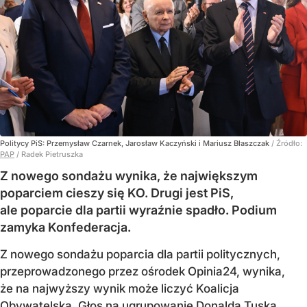
Politycy PiS: Przemysław Czarnek, Jarosław Kaczyński i Mariusz Błaszczak
/ Źródło:
PAP
/
Radek Pietruszka
Z nowego sondażu wynika, że największym
poparciem cieszy się KO. Drugi jest PiS,
ale poparcie dla partii wyraźnie spadło. Podium
zamyka Konfederacja.
Z nowego sondażu poparcia dla partii politycznych,
przeprowadzonego przez ośrodek Opinia24, wynika,
że na najwyższy wynik może liczyć Koalicja
Obywatelska. Głos na ugrupowanie Donalda Tuska