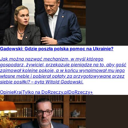
Gadowski: Gdzie poszła polska pomoc na Ukrainie?
Jak można nazwać mechanizm, w myśl którego
gospodarz, żywiciel, przekazuje pieniądze na to, aby gość
zajmował kolejne pokoje, a w końcu wynajmował mu jego
własne meble i pobierał opłaty za przygotowywane przez
siebie posiłki? – pyta Witold Gadowski.
Opinie
Kraj
Tylko na DoRzeczy.pl
DoRzeczy+