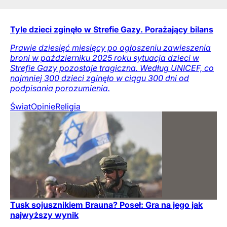
Tyle dzieci zginęło w Strefie Gazy. Porażający bilans
Prawie dziesięć miesięcy po ogłoszeniu zawieszenia
broni w październiku 2025 roku sytuacja dzieci w
Strefie Gazy pozostaje tragiczna. Według UNICEF, co
najmniej 300 dzieci zginęło w ciągu 300 dni od
podpisania porozumienia.
Świat
Opinie
Religia
Tusk sojusznikiem Brauna? Poseł: Gra na jego jak
najwyższy wynik