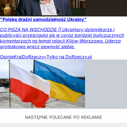
"Polskę drażni samodzielność Ukrainy"
CO PISZĄ NA WSCHODZIE || Ukraińscy dziennikarze i
publicyści prześcigają się w coraz bardziej buńczucznych
komentarzach na temat relacji Kijów-Warszawa. Uderza
groteskowa wręcz pewność siebie.
Opinie
Kraj
DoRzeczy+
Tylko na DoRzeczy.pl