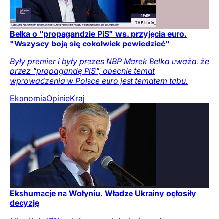
Belka o "propagandzie PiS" ws. przyjęcia euro.
"Wszyscy boją się cokolwiek powiedzieć"
Były premier i były prezes NBP Marek Belka uważa, że
przez "propagandę PiS", obecnie temat
wprowadzenia w Polsce euro jest tematem tabu.
Ekonomia
Opinie
Kraj
Ekshumacje na Wołyniu. Władze Ukrainy ogłosiły
decyzję