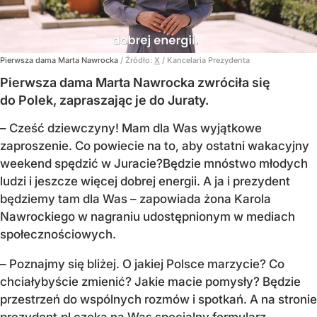
Pierwsza dama Marta Nawrocka
/ Źródło:
X
/
Kancelaria Prezydenta
Pierwsza dama Marta Nawrocka zwróciła się
do Polek, zapraszając je do Juraty.
–
Cześć dziewczyny! Mam dla Was wyjątkowe
zaproszenie.
Co powiecie na to, aby ostatni wakacyjny
weekend spędzić w Juracie?
Będzie mnóstwo młodych
ludzi i jeszcze więcej dobrej energii.
A ja i prezydent
będziemy tam dla Was
– zapowiada żona Karola
Nawrockiego w nagraniu udostępnionym w mediach
społecznościowych.
–
Poznajmy się bliżej. O jakiej Polsce marzycie?
Co
chciałybyście zmienić? Jakie macie pomysły?
Będzie
przestrzeń do wspólnych rozmów i spotkań.
A na stronie
prezydent.pl czeka na Was specjalny formularz...