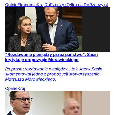
Opinie
Ekonomia
Kraj
DoRzeczy+
Tylko na DoRzeczy.pl
"Rozdawanie pieniędzy przez państwo". Sasin
krytykuje propozycję Morawieckiego
Po prostu rozdawanie pieniędzy – tak Jacek Sasin
skomentował jedną z propozycji stowarzyszenia
Mateusza Morawieckiego.
Opinie
Kraj