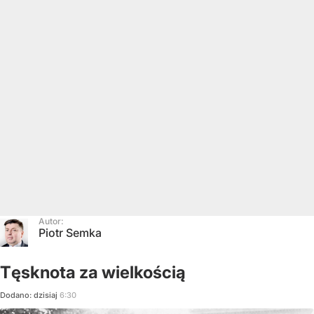
Autor:
Piotr Semka
Tęsknota za wielkością
Dodano:
dzisiaj
6:30