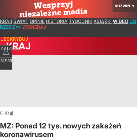
ROZWIŃ
▼
KRAJ
ŚWIAT
OPINIE
HISTORIA
TYGODNIK
KSIĄŻKI
WIDEO
DO
RZECZY+
WSPIERAJ
SUBSKRYBUJ
KRAJ
ZALOGUJ
MENU
Kraj
MZ: Ponad 12 tys. nowych zakażeń
koronawirusem