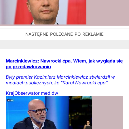
Marcinkiewicz: Nawrocki ćpa. Wiem, jak wygląda się
po przedawkowaniu
Były premier Kazimierz Marcinkiewicz stwierdził w
mediach publicznych, że "Karol Nawrocki ćpa".
Kraj
Obserwator mediów