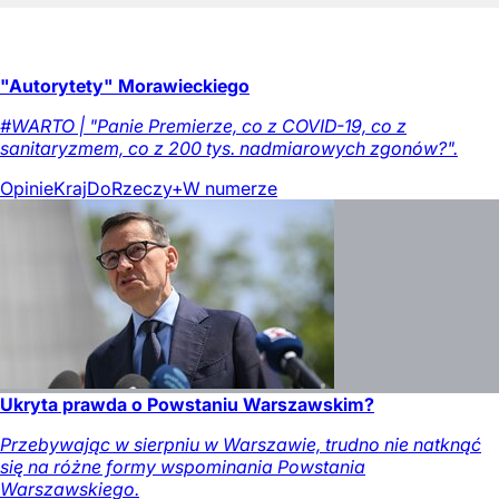
"Autorytety" Morawieckiego
#WARTO | "Panie Premierze, co z COVID-19, co z
sanitaryzmem, co z 200 tys. nadmiarowych zgonów?".
Opinie
Kraj
DoRzeczy+
W numerze
Ukryta prawda o Powstaniu Warszawskim?
Przebywając w sierpniu w Warszawie, trudno nie natknąć
się na różne formy wspominania Powstania
Warszawskiego.