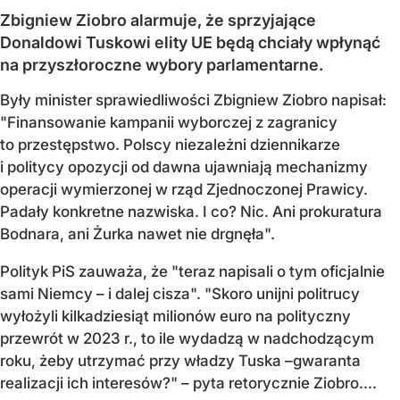
Zbigniew Ziobro alarmuje, że sprzyjające
Donaldowi Tuskowi elity UE będą chciały wpłynąć
na przyszłoroczne wybory parlamentarne.
Były minister sprawiedliwości Zbigniew Ziobro napisał:
"Finansowanie kampanii wyborczej z zagranicy
to przestępstwo. Polscy niezależni dziennikarze
i politycy opozycji od dawna ujawniają mechanizmy
operacji wymierzonej w rząd Zjednoczonej Prawicy.
Padały konkretne nazwiska. I co? Nic. Ani prokuratura
Bodnara, ani Żurka nawet nie drgnęła".
Polityk PiS zauważa, że "teraz napisali o tym oficjalnie
sami Niemcy – i dalej cisza". "Skoro unijni politrucy
wyłożyli kilkadziesiąt milionów euro na polityczny
przewrót w 2023 r., to ile wydadzą w nadchodzącym
roku, żeby utrzymać przy władzy Tuska –gwaranta
realizacji ich interesów?" – pyta retorycznie Ziobro....