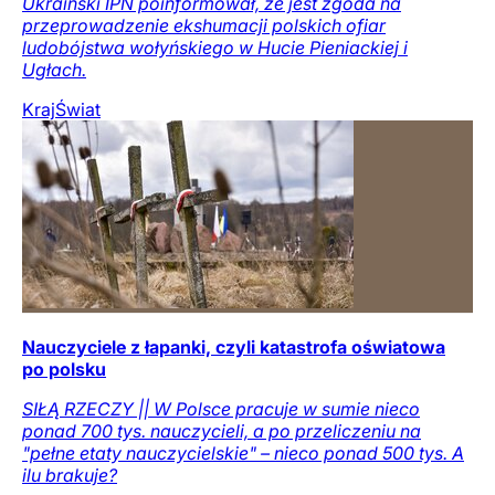
Ukraiński IPN poinformował, że jest zgoda na
przeprowadzenie ekshumacji polskich ofiar
ludobójstwa wołyńskiego w Hucie Pieniackiej i
Ugłach.
Kraj
Świat
Nauczyciele z łapanki, czyli katastrofa oświatowa
po polsku
SIŁĄ RZECZY || W Polsce pracuje w sumie nieco
ponad 700 tys. nauczycieli, a po przeliczeniu na
"pełne etaty nauczycielskie" – nieco ponad 500 tys. A
ilu brakuje?