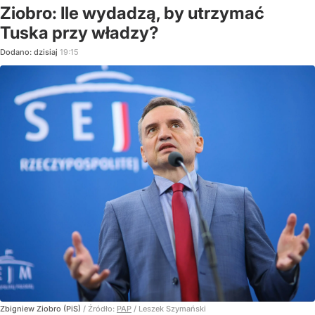
Ziobro: Ile wydadzą, by utrzymać
Tuska przy władzy?
Dodano:
dzisiaj
19:15
Zbigniew Ziobro (PiS)
/ Źródło:
PAP
/
Leszek Szymański