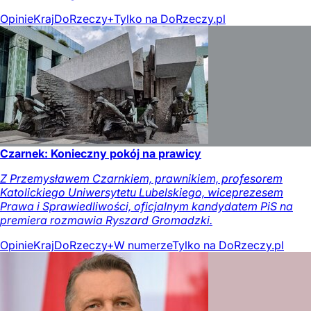
Opinie
Kraj
DoRzeczy+
Tylko na DoRzeczy.pl
Czarnek: Konieczny pokój na prawicy
Z Przemysławem Czarnkiem, prawnikiem, profesorem
Katolickiego Uniwersytetu Lubelskiego, wiceprezesem
Prawa i Sprawiedliwości, oficjalnym kandydatem PiS na
premiera rozmawia Ryszard Gromadzki.
Opinie
Kraj
DoRzeczy+
W numerze
Tylko na DoRzeczy.pl