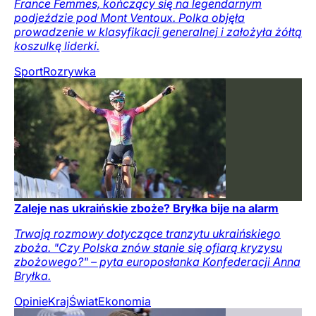
France Femmes, kończący się na legendarnym
podjeździe pod Mont Ventoux. Polka objęła
prowadzenie w klasyfikacji generalnej i założyła żółtą
koszulkę liderki.
Sport
Rozrywka
Zaleje nas ukraińskie zboże? Bryłka bije na alarm
Trwają rozmowy dotyczące tranzytu ukraińskiego
zboża. "Czy Polska znów stanie się ofiarą kryzysu
zbożowego?" – pyta europosłanka Konfederacji Anna
Bryłka.
Opinie
Kraj
Świat
Ekonomia