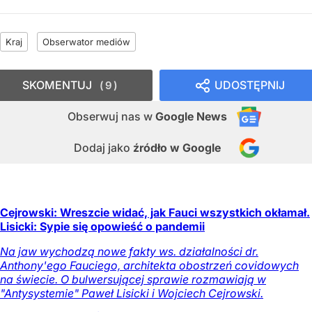
Kraj
Obserwator mediów
SKOMENTUJ
UDOSTĘPNIJ
9
Obserwuj nas
w
Google News
Dodaj jako
źródło w Google
Cejrowski: Wreszcie widać, jak Fauci wszystkich okłamał.
Lisicki: Sypie się opowieść o pandemii
Na jaw wychodzą nowe fakty ws. działalności dr.
Anthony'ego Fauciego, architekta obostrzeń covidowych
na świecie. O bulwersującej sprawie rozmawiają w
"Antysystemie" Paweł Lisicki i Wojciech Cejrowski.