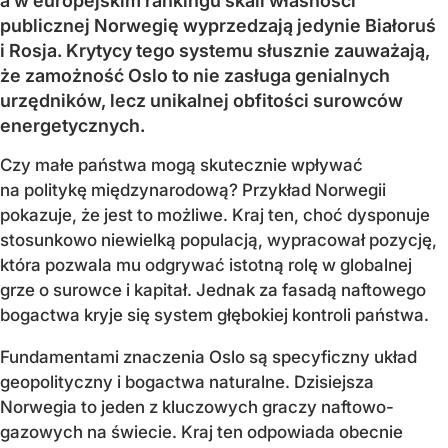
a w europejskim rankingu skali własności
publicznej Norwegię wyprzedzają jedynie Białoruś
i Rosja. Krytycy tego systemu słusznie zauważają,
że zamożność Oslo to nie zasługa genialnych
urzędników, lecz unikalnej obfitości surowców
energetycznych.
Czy małe państwa mogą skutecznie wpływać
na politykę międzynarodową? Przykład Norwegii
pokazuje, że jest to możliwe. Kraj ten, choć dysponuje
stosunkowo niewielką populacją, wypracował pozycję,
która pozwala mu odgrywać istotną rolę w globalnej
grze o surowce i kapitał. Jednak za fasadą naftowego
bogactwa kryje się system głębokiej kontroli państwa.
Fundamentami znaczenia Oslo są specyficzny układ
geopolityczny i bogactwa naturalne. Dzisiejsza
Norwegia to jeden z kluczowych graczy naftowo-
gazowych na świecie. Kraj ten odpowiada obecnie