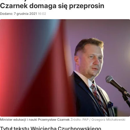
Czarnek domaga się przeprosin
Dodano:
7
grudnia
2021
16:02
Minister edukacji i nauki Przemysław Czarnek
Źródło:
PAP
/
Grzegorz Michałowski
Tytuł tekstu Wojciecha Czuchnowskiego,