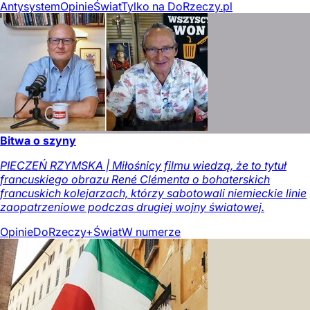
Antysystem
Opinie
Świat
Tylko na DoRzeczy.pl
Bitwa o szyny
PIECZEŃ RZYMSKA | Miłośnicy filmu wiedzą, że to tytuł
francuskiego obrazu René Clémenta o bohaterskich
francuskich kolejarzach, którzy sabotowali niemieckie linie
zaopatrzeniowe podczas drugiej wojny światowej.
Opinie
DoRzeczy+
Świat
W numerze