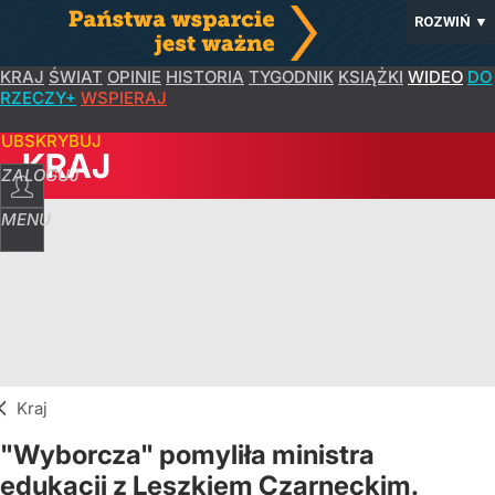
ROZWIŃ
▼
KRAJ
ŚWIAT
OPINIE
HISTORIA
TYGODNIK
KSIĄŻKI
WIDEO
DO
RZECZY+
WSPIERAJ
SUBSKRYBUJ
KRAJ
ZALOGUJ
MENU
Kraj
"Wyborcza" pomyliła ministra
edukacji z Leszkiem Czarneckim.