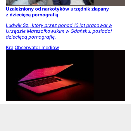
Uzależniony od narkotyków urzędnik złapany
z dziecięcą pornografią
Ludwik Sz., który przez ponad 10 lat pracował w
Urzędzie Marszałkowskim w Gdańsku, posiadał
dziecięcą pornografię.
Kraj
Obserwator mediów