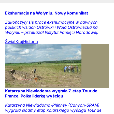
Ekshumacje na Wołyniu. Nowy komunikat
Zakończyły się prace ekshumacyjne w dawnych
polskich wsiach Ostrówki i Wola Ostrowiecka na
Wołyniu – przekazał Instytut Pamięci Narodowej.
Świat
Kraj
Historia
Katarzyna Niewiadoma wygrała 7. etap Tour de
France. Polka liderką wyścigu
Katarzyna Niewiadoma-Phinney (Canyon-SRAM)
wygrała siódmy etap kolarskiego wyścigu Tour de