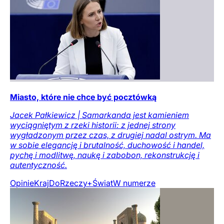
Miasto, które nie chce być pocztówką
Jacek Pałkiewicz | Samarkanda jest kamieniem
wyciągniętym z rzeki historii: z jednej strony
wygładzonym przez czas, z drugiej nadal ostrym. Ma
w sobie elegancję i brutalność, duchowość i handel,
pychę i modlitwę, naukę i zabobon, rekonstrukcję i
autentyczność.
Opinie
Kraj
DoRzeczy+
Świat
W numerze