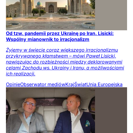
Od tzw. pandemii przez Ukrainę po Iran. Lisicki:
Wspólny mianownik to irracjonalizm
Żyjemy w świecie coraz większego irracjonalizmu
przykrywanego kłamstwem – mówi Paweł Lisicki,
nawiązując do rozbieżności między deklarowanymi
celami Zachodu ws. Ukrainy i Iranu, a możliwościami
ich realizacji.
Opinie
Obserwator mediów
Kraj
Świat
Unia Europejska