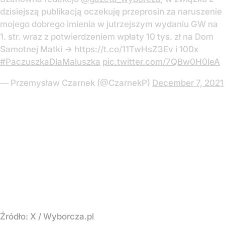
dzisiejszą publikacją oczekuję przeprosin za naruszenie
mojego dobrego imienia w jutrzejszym wydaniu GW na
1. str. wraz z potwierdzeniem wpłaty 10 tys. zł na Dom
Samotnej Matki ->
https://t.co/11TwHsZ3Ev
i 100x
#PaczuszkaDlaMaluszka
pic.twitter.com/7QBw0H0leA
— Przemysław Czarnek (@CzarnekP)
December 7, 2021
Źródło:
X
/
Wyborcza.pl