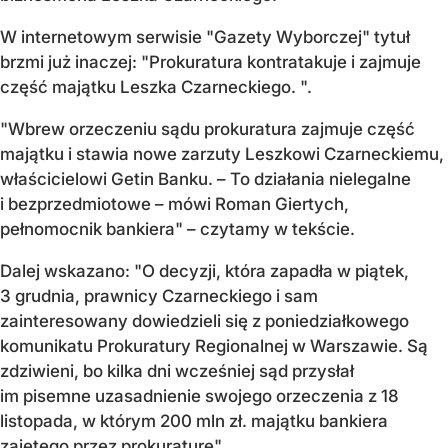
W internetowym serwisie "Gazety Wyborczej" tytuł
brzmi już inaczej: "Prokuratura kontratakuje i zajmuje
część majątku Leszka Czarneckiego.
".
"Wbrew orzeczeniu sądu prokuratura zajmuje część
majątku i stawia nowe zarzuty Leszkowi Czarneckiemu,
właścicielowi Getin Banku. – To działania nielegalne
i bezprzedmiotowe – mówi Roman Giertych,
pełnomocnik bankiera" – czytamy w tekście.
Dalej wskazano: "O decyzji, która zapadła w piątek,
3 grudnia, prawnicy Czarneckiego i sam
zainteresowany dowiedzieli się z poniedziałkowego
komunikatu Prokuratury Regionalnej w Warszawie. Są
zdziwieni, bo kilka dni wcześniej sąd przysłał
im pisemne uzasadnienie swojego orzeczenia z 18
listopada, w którym
200 mln zł. majątku bankiera
zajętego przez prokuraturę".