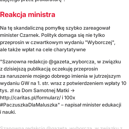
Reakcja ministra
Na tę skandaliczną pomyłkę szybko zareagował
minister Czarnek. Polityk domaga się nie tylko
przeprosin w czwartkowym wydaniu "Wyborczej",
ale także wpłat na cele charytatywne
"Szanowna redakcjo @gazeta_wyborcza, w związku
z dzisiejszą publikacją oczekuję przeprosin
za naruszenie mojego dobrego imienia w jutrzejszym
wydaniu GW na 1. str. wraz z potwierdzeniem wpłaty 10
tys. zł na Dom Samotnej Matki ->
http://caritas.pl/formularz/ i 100x
#PaczuszkaDlaMaluszka" – napisał minister edukacji
i nauki.
Szanowna redakcjo
@gazeta_wyborcza
, w związku z