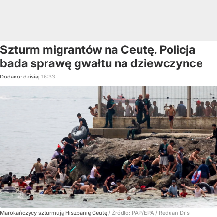
Szturm migrantów na Ceutę. Policja
bada sprawę gwałtu na dziewczynce
Dodano:
dzisiaj
16:33
Marokańczycy szturmują Hiszpanię Ceutę
/ Źródło:
PAP/EPA
/
Reduan Dris