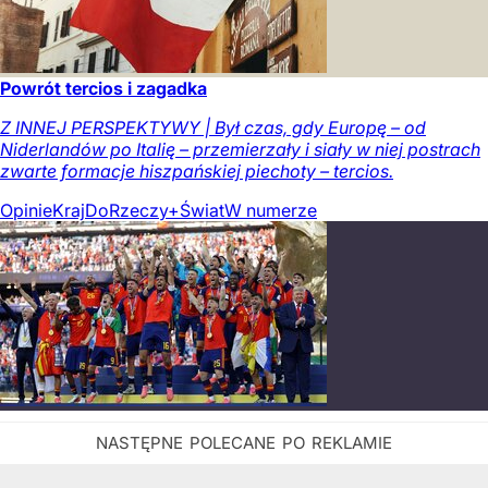
Powrót tercios i zagadka
Z INNEJ PERSPEKTYWY | Był czas, gdy Europę – od
Niderlandów po Italię – przemierzały i siały w niej postrach
zwarte formacje hiszpańskiej piechoty – tercios.
Opinie
Kraj
DoRzeczy+
Świat
W numerze