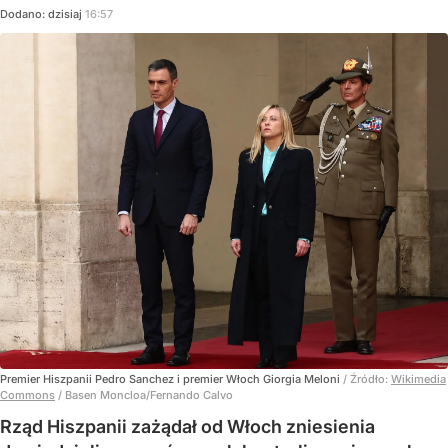
Dodano:
dzisiaj
16:57
Premier Hiszpanii Pedro Sanchez i premier Włoch Giorgia Meloni
/ Źródło:
Wikimedia
Commons
/
Basen Moncloa/Fernando Calvo
Rząd Hiszpanii zażądał od Włoch zniesienia