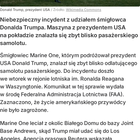
Donald Trump, prezydent USA
/ Źródło:
Wikimedia Commons
Niebezpieczny incydent z udziałem śmigłowca
Donalda Trumpa. Maszyna z prezydentem USA
na pokładzie znalazła się zbyt blisko pasażerskiego
samolotu.
Śmigłowiec Marine One, którym podróżował prezydent
USA Donald Trump, znalazł się zbyt blisko odlatującego
samolotu pasażerskiego. Do incydentu doszło
we wtorek w rejonie lotniska im. Ronalda Reagana
w Waszyngtonie. Komunikat w tej sprawie wydała
w środę Federalna Administracja Lotnictwa (FAA).
Zaznaczono, że życie amerykańskiego przywódcy
nie było zagrożone.
Marine One leciał z okolic Białego Domu do bazy Joint
Base Andrews, skąd Trump miał udać się do Los
Angeles. Agencja prasowa Reutera wskazała,