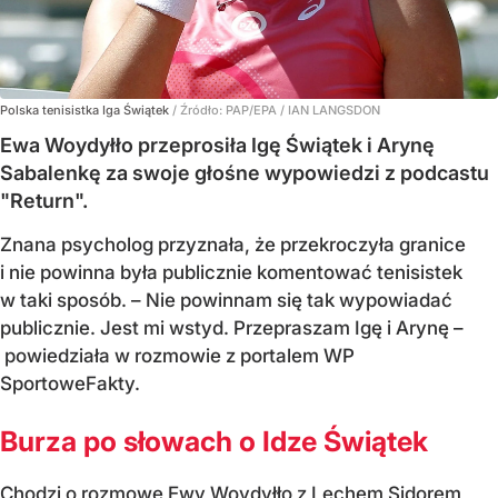
Polska tenisistka Iga Świątek
/ Źródło:
PAP/EPA
/
IAN LANGSDON
Ewa Woydyłło przeprosiła Igę Świątek i Arynę
Sabalenkę za swoje głośne wypowiedzi z podcastu
"Return".
Znana psycholog przyznała, że przekroczyła granice
i nie powinna była publicznie komentować tenisistek
w taki sposób. – Nie powinnam się tak wypowiadać
publicznie. Jest mi wstyd. Przepraszam Igę i Arynę –
powiedziała w rozmowie z portalem WP
SportoweFakty.
Burza po słowach o Idze Świątek
Chodzi o rozmowę Ewy Woydyłło z Lechem Sidorem