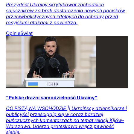
Prezydent Ukrainy skrytykował zachodnich
sojuszników za brak dostarczenia nowych pocisków
przeciwbalistycznych zdolnych do ochrony przed
rosyjskimi atakami z powietrza.
Opinie
Świat
"Polskę drażni samodzielność Ukrainy"
CO PISZĄ NA WSCHODZIE || Ukraińscy dziennikarze i
publicyści prześcigają się w coraz bardziej
buńczucznych komentarzach na temat relacji Kijów-
Warszawa. Uderza groteskowa wręcz pewność
siebie.