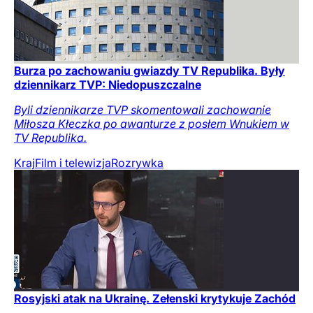
Burza po zachowaniu gwiazdy TV Republika. Były
dziennikarz TVP: Niedopuszczalne
Byli dziennikarze TVP skomentowali zachowanie
Miłosza Kłeczka po awanturze z posłem Wnukiem w
TV Republika.
Kraj
Film i telewizja
Rozrywka
Rosyjski atak na Ukrainę. Zełenski krytykuje Zachód