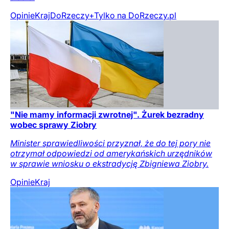
Opinie
Kraj
DoRzeczy+
Tylko na DoRzeczy.pl
"Nie mamy informacji zwrotnej". Żurek bezradny
wobec sprawy Ziobry
Minister sprawiedliwości przyznał, że do tej pory nie
otrzymał odpowiedzi od amerykańskich urzędników
w sprawie wniosku o ekstradycję Zbigniewa Ziobry.
Opinie
Kraj