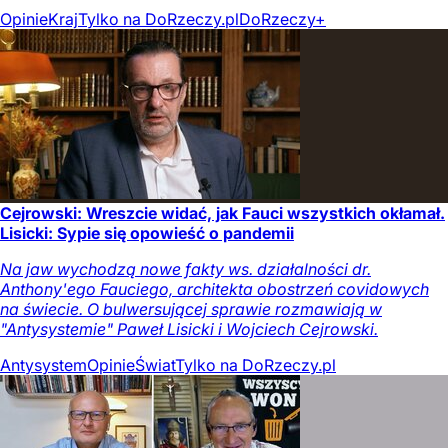
Opinie
Kraj
Tylko na DoRzeczy.pl
DoRzeczy+
Cejrowski: Wreszcie widać, jak Fauci wszystkich okłamał.
Lisicki: Sypie się opowieść o pandemii
Na jaw wychodzą nowe fakty ws. działalności dr.
Anthony'ego Fauciego, architekta obostrzeń covidowych
na świecie. O bulwersującej sprawie rozmawiają w
"Antysystemie" Paweł Lisicki i Wojciech Cejrowski.
Antysystem
Opinie
Świat
Tylko na DoRzeczy.pl