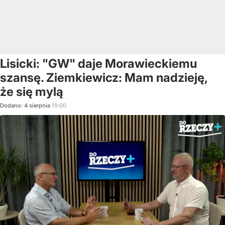
Lisicki: "GW" daje Morawieckiemu
szansę. Ziemkiewicz: Mam nadzieję,
że się mylą
Dodano:
4
sierpnia
19:00