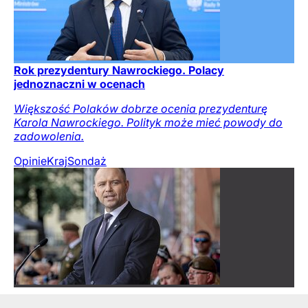
Rok prezydentury Nawrockiego. Polacy
jednoznaczni w ocenach
Większość Polaków dobrze ocenia prezydenturę
Karola Nawrockiego. Polityk może mieć powody do
zadowolenia.
Opinie
Kraj
Sondaż