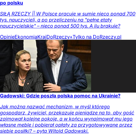
po polsku
SIŁĄ RZECZY || W Polsce pracuje w sumie nieco ponad 700
tys. nauczycieli, a po przeliczeniu na "pełne etaty
nauczycielskie" – nieco ponad 500 tys. A ilu brakuje?
Opinie
Ekonomia
Kraj
DoRzeczy+
Tylko na DoRzeczy.pl
Gadowski: Gdzie poszła polska pomoc na Ukrainie?
Jak można nazwać mechanizm, w myśl którego
gospodarz, żywiciel, przekazuje pieniądze na to, aby gość
zajmował kolejne pokoje, a w końcu wynajmował mu jego
własne meble i pobierał opłaty za przygotowywane przez
siebie posiłki? – pyta Witold Gadowski.