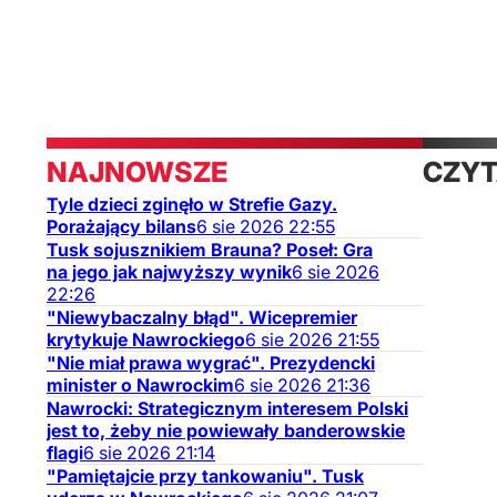
mediów
NAJNOWSZE
CZYT
Tyle dzieci zginęło w Strefie Gazy.
TAKŻ
Porażający bilans
6
sie
2026
22:55
Tusk sojusznikiem Brauna? Poseł: Gra
na jego jak najwyższy wynik
6
sie
2026
22:26
"Niewybaczalny błąd". Wicepremier
krytykuje Nawrockiego
6
sie
2026
21:55
"Nie miał prawa wygrać". Prezydencki
minister o Nawrockim
6
sie
2026
21:36
Nawrocki: Strategicznym interesem Polski
jest to, żeby nie powiewały banderowskie
flagi
6
sie
2026
21:14
"Pamiętajcie przy tankowaniu". Tusk