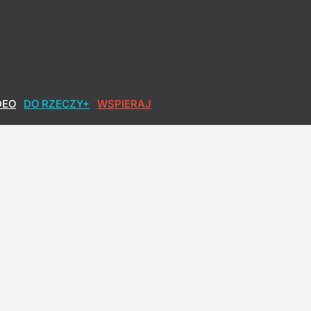
jak najwyższy wynik
DEO
DO RZECZY+
WSPIERAJ
 Nawrockiego
owa po polsku