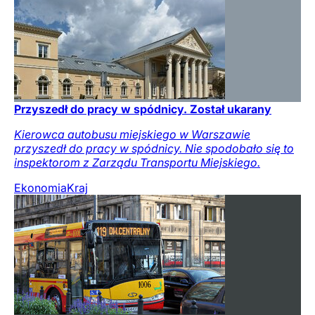
Przyszedł do pracy w spódnicy. Został ukarany
Kierowca autobusu miejskiego w Warszawie
przyszedł do pracy w spódnicy. Nie spodobało się to
inspektorom z Zarządu Transportu Miejskiego.
Ekonomia
Kraj