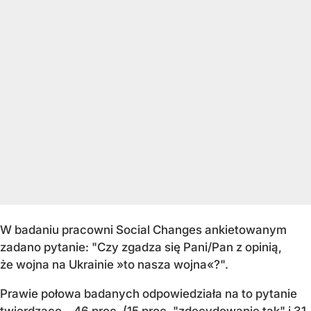
W badaniu pracowni Social Changes ankietowanym
zadano pytanie: "Czy zgadza się Pani/Pan z opinią,
że wojna na Ukrainie »to nasza wojna«?".
Prawie połowa badanych odpowiedziała na to pytanie
twierdząco – 46 proc. (15 proc. "zdecydowanie tak" i 31