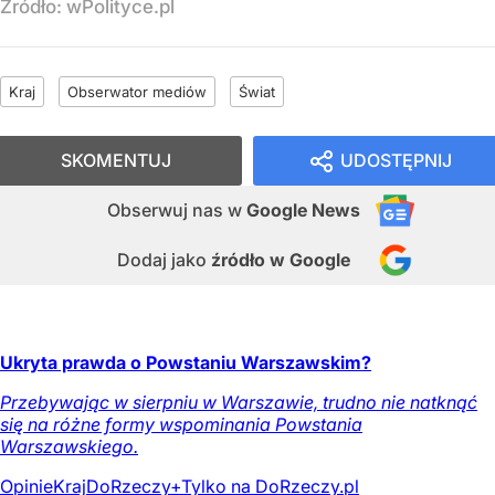
Źródło:
wPolityce.pl
Kraj
Obserwator mediów
Świat
SKOMENTUJ
UDOSTĘPNIJ
Obserwuj nas
w
Google News
Dodaj jako
źródło w Google
Ukryta prawda o Powstaniu Warszawskim?
Przebywając w sierpniu w Warszawie, trudno nie natknąć
się na różne formy wspominania Powstania
Warszawskiego.
Opinie
Kraj
DoRzeczy+
Tylko na DoRzeczy.pl