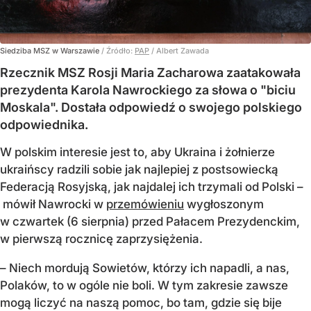
Siedziba MSZ w Warszawie
/ Źródło:
PAP
/
Albert Zawada
Rzecznik MSZ Rosji Maria Zacharowa zaatakowała
prezydenta Karola Nawrockiego za słowa o "biciu
Moskala". Dostała odpowiedź o swojego polskiego
odpowiednika.
W polskim interesie jest to, aby Ukraina i żołnierze
ukraińscy radzili sobie jak najlepiej z postsowiecką
Federacją Rosyjską, jak najdalej ich trzymali od Polski –
mówił Nawrocki w
przemówieniu
wygłoszonym
w czwartek (6 sierpnia) przed Pałacem Prezydenckim,
w pierwszą rocznicę zaprzysiężenia.
– Niech mordują Sowietów, którzy ich napadli, a nas,
Polaków, to w ogóle nie boli. W tym zakresie zawsze
mogą liczyć na naszą pomoc, bo tam, gdzie się bije