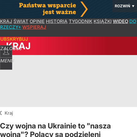
ROZWIŃ
▼
KRAJ
ŚWIAT
OPINIE
HISTORIA
TYGODNIK
KSIĄŻKI
WIDEO
DO
RZECZY+
WSPIERAJ
SUBSKRYBUJ
KRAJ
ZALOGUJ
MENU
Kraj
Czy wojna na Ukrainie to "nasza
wojna"? Polacy są podzieleni