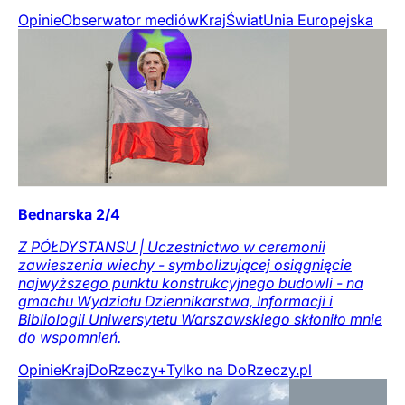
Opinie
Obserwator mediów
Kraj
Świat
Unia Europejska
Bednarska 2/4
Z PÓŁDYSTANSU | Uczestnictwo w ceremonii
zawieszenia wiechy - symbolizującej osiągnięcie
najwyższego punktu konstrukcyjnego budowli - na
gmachu Wydziału Dziennikarstwa, Informacji i
Bibliologii Uniwersytetu Warszawskiego skłoniło mnie
do wspomnień.
Opinie
Kraj
DoRzeczy+
Tylko na DoRzeczy.pl