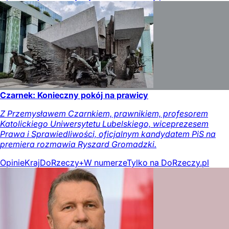
Czarnek: Konieczny pokój na prawicy
Z Przemysławem Czarnkiem, prawnikiem, profesorem
Katolickiego Uniwersytetu Lubelskiego, wiceprezesem
Prawa i Sprawiedliwości, oficjalnym kandydatem PiS na
premiera rozmawia Ryszard Gromadzki.
Opinie
Kraj
DoRzeczy+
W numerze
Tylko na DoRzeczy.pl