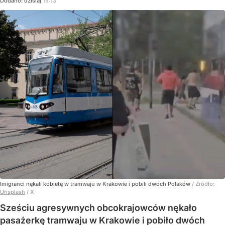
Dodano:
dzisiaj
15:13
Imigranci nękali kobietę w tramwaju w Krakowie i pobili dwóch Polaków
/ Źródło:
Unsplash
/
X
Sześciu agresywnych obcokrajowców nękało
pasażerkę tramwaju w Krakowie i pobiło dwóch