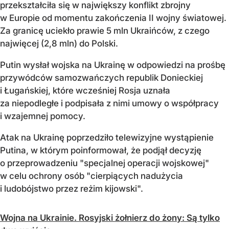
przekształciła się w największy konflikt zbrojny
w Europie od momentu zakończenia II wojny światowej.
Za granicę uciekło prawie 5 mln Ukraińców, z czego
najwięcej (2,8 mln) do Polski.
Putin wysłał wojska na Ukrainę w odpowiedzi na prośbę
przywódców samozwańczych republik Donieckiej
i Ługańskiej, które wcześniej Rosja uznała
za niepodległe i podpisała z nimi umowy o współpracy
i wzajemnej pomocy.
Atak na Ukrainę poprzedziło telewizyjne wystąpienie
Putina, w którym poinformował, że podjął decyzję
o przeprowadzeniu "specjalnej operacji wojskowej"
w celu ochrony osób "cierpiących nadużycia
i ludobójstwo przez reżim kijowski".
Wojna na Ukrainie. Rosyjski żołnierz do żony: Są tylko