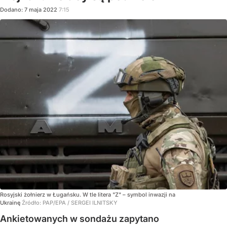
Dodano:
7
maja
2022
7:15
Rosyjski żołnierz w Ługańsku. W tle litera "Z" – symbol inwazji na
Ukrainę
Źródło:
PAP/EPA
/
SERGEI ILNITSKY
Ankietowanych w sondażu zapytano