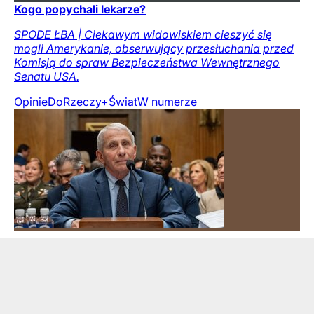
Kogo popychali lekarze?
SPODE ŁBA | Ciekawym widowiskiem cieszyć się
mogli Amerykanie, obserwujący przesłuchania przed
Komisją do spraw Bezpieczeństwa Wewnętrznego
Senatu USA.
Opinie
DoRzeczy+
Świat
W numerze