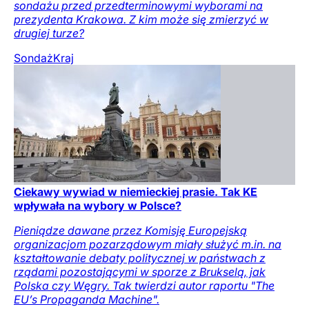
sondażu przed przedterminowymi wyborami na
prezydenta Krakowa. Z kim może się zmierzyć w
drugiej turze?
Sondaż
Kraj
Ciekawy wywiad w niemieckiej prasie. Tak KE
wpływała na wybory w Polsce?
Pieniądze dawane przez Komisję Europejską
organizacjom pozarządowym miały służyć m.in. na
kształtowanie debaty politycznej w państwach z
rządami pozostającymi w sporze z Brukselą, jak
Polska czy Węgry. Tak twierdzi autor raportu "The
EU’s Propaganda Machine".