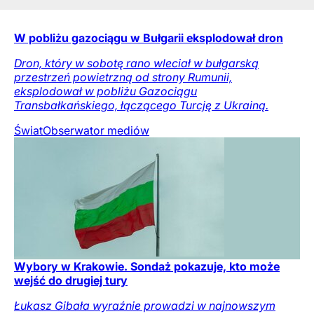
W pobliżu gazociągu w Bułgarii eksplodował dron
Dron, który w sobotę rano wleciał w bułgarską
przestrzeń powietrzną od strony Rumunii,
eksplodował w pobliżu Gazociągu
Transbałkańskiego, łączącego Turcję z Ukrainą.
Świat
Obserwator mediów
Wybory w Krakowie. Sondaż pokazuje, kto może
wejść do drugiej tury
Łukasz Gibała wyraźnie prowadzi w najnowszym