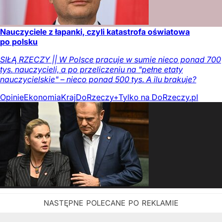
Nauczyciele z łapanki, czyli katastrofa oświatowa
po polsku
SIŁĄ RZECZY || W Polsce pracuje w sumie nieco ponad 700
tys. nauczycieli, a po przeliczeniu na "pełne etaty
nauczycielskie" – nieco ponad 500 tys. A ilu brakuje?
Opinie
Ekonomia
Kraj
DoRzeczy+
Tylko na DoRzeczy.pl