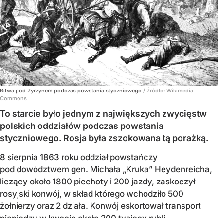
Bitwa pod Żyrzynem podczas powstania styczniowego
/ Źródło:
Wikimedia
Commons
To starcie było jednym z największych zwycięstw
polskich oddziałów podczas powstania
styczniowego. Rosja była zszokowana tą porażką.
8 sierpnia 1863 roku oddział powstańczy
pod dowództwem gen. Michała „Kruka” Heydenreicha,
liczący około 1800 piechoty i 200 jazdy, zaskoczył
rosyjski konwój, w skład którego wchodziło 500
żołnierzy oraz 2 działa. Konwój eskortował transport
pieniędzy w kwocie około 200 tysięcy rubli.