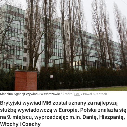
Siedziba Agencji Wywiadu w Warszawie
/ Źródło:
PAP
/
Paweł Supernak
Brytyjski wywiad MI6 został uznany za najlepszą
służbę wywiadowczą w Europie. Polska znalazła się
na 9. miejscu, wyprzedzając m.in. Danię, Hiszpanię,
Włochy i Czechy