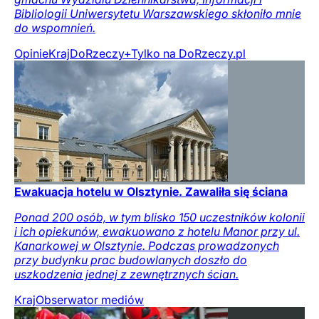
Bibliologii Uniwersytetu Warszawskiego skłoniło mnie
do wspomnień.
Opinie
Kraj
DoRzeczy+
Tylko na DoRzeczy.pl
Ewakuacja hotelu w Olsztynie. Zawaliła się ściana
Ponad 200 osób, w tym blisko 150 uczestników kolonii
i ich opiekunów, ewakuowano z hotelu Manor przy ul.
Kanarkowej w Olsztynie. Podczas prowadzonych
przy budynku prac budowlanych doszło do
uszkodzenia jednej z zewnętrznych ścian.
Kraj
Obserwator mediów