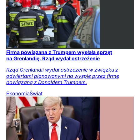
Firma powiązana z Trumpem wysłała sprzęt
na Grenlandię. Rząd wydał ostrzeżenie
Rząd Grenlandii wydał ostrzeżenie w związku z
odwiertami planowanymi na wyspie przez firmę
powiązaną z Donaldem Trumpem.
Ekonomia
Świat