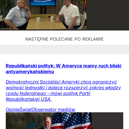
Republikański polityk: W Ameryce mamy ruch bliski
antyamerykańskiemu
Demokratyczni Socjaliści Ameryki chcą ograniczyć
wolność jednostki i dalece rozszerzyć zakres władzy
rządu federalnego - mówi polityk Partii
Republikańskiej USA.
Opinie
Świat
Obserwator mediów