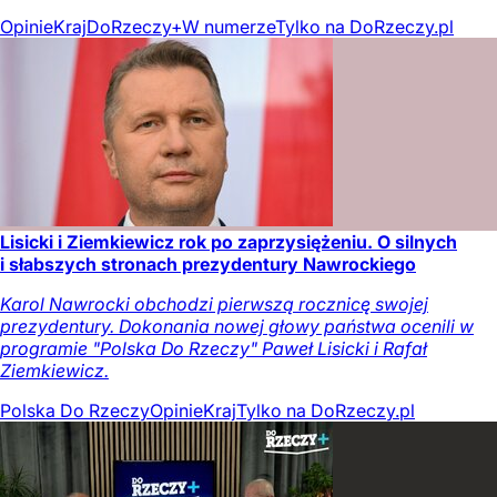
Opinie
Kraj
DoRzeczy+
W numerze
Tylko na DoRzeczy.pl
Lisicki i Ziemkiewicz rok po zaprzysiężeniu. O silnych
i słabszych stronach prezydentury Nawrockiego
Karol Nawrocki obchodzi pierwszą rocznicę swojej
prezydentury. Dokonania nowej głowy państwa ocenili w
programie "Polska Do Rzeczy" Paweł Lisicki i Rafał
Ziemkiewicz.
Polska Do Rzeczy
Opinie
Kraj
Tylko na DoRzeczy.pl