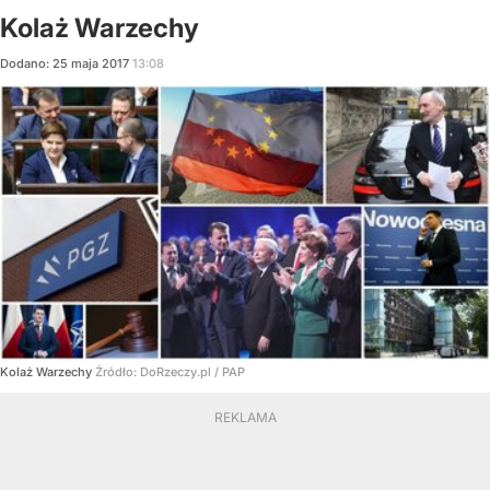
Kolaż Warzechy
Dodano:
25
maja
2017
13:08
Kolaż Warzechy
Źródło:
DoRzeczy.pl
/
PAP