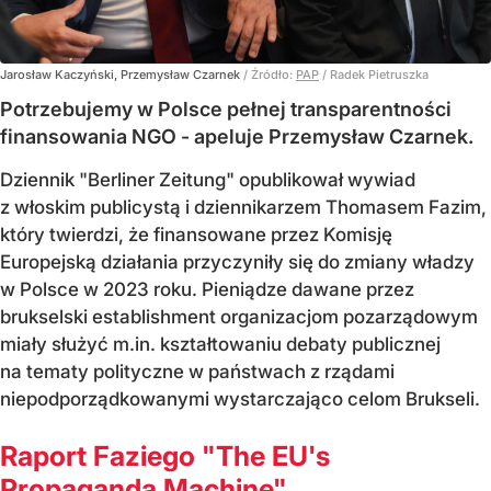
Jarosław Kaczyński, Przemysław Czarnek
/ Źródło:
PAP
/
Radek Pietruszka
Potrzebujemy w Polsce pełnej transparentności
finansowania NGO - apeluje Przemysław Czarnek.
Dziennik "Berliner Zeitung" opublikował wywiad
z włoskim publicystą i dziennikarzem Thomasem Fazim,
który twierdzi, że finansowane przez Komisję
Europejską działania przyczyniły się do zmiany władzy
w Polsce w 2023 roku. Pieniądze dawane przez
brukselski establishment organizacjom pozarządowym
miały służyć m.in. kształtowaniu debaty publicznej
na tematy polityczne w państwach z rządami
niepodporządkowanymi wystarczająco celom Brukseli.
Raport Faziego "The EU's
Propaganda Machine"