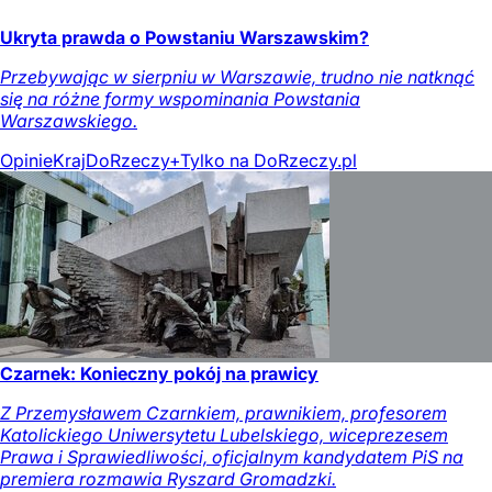
Ukryta prawda o Powstaniu Warszawskim?
Przebywając w sierpniu w Warszawie, trudno nie natknąć
się na różne formy wspominania Powstania
Warszawskiego.
Opinie
Kraj
DoRzeczy+
Tylko na DoRzeczy.pl
Czarnek: Konieczny pokój na prawicy
Z Przemysławem Czarnkiem, prawnikiem, profesorem
Katolickiego Uniwersytetu Lubelskiego, wiceprezesem
Prawa i Sprawiedliwości, oficjalnym kandydatem PiS na
premiera rozmawia Ryszard Gromadzki.