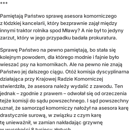
***
Pamiętają Państwo sprawę asesora komorniczego
z łódzkiej kancelarii, który bezprawnie zajął między
innymi traktor rolnika spod Mławy? A nie był to jedyny
zarzut, który w jego przypadku badała prokuratura.
Sprawę Państwo na pewno pamiętają, bo stała się
kolejnym powodem, dla którego modnie i fajnie było
wieszać psy na komornikach. Ale na pewno nie znają
Państwo jej dalszego ciągu. Otóż komisja dyscyplinarna
działająca przy Krajowej Radzie Komorniczej
stwierdziła, że asesora należy wydalić z zawodu. Ten
jednak – zgodnie z prawem – odwołał się od orzeczenia
tejże komisji do sądu powszechnego. I sąd powszechny
uznał, że samorząd komorniczy nałożył na asesora karę
drastycznie surową, w związku z czym karę
tę unieważnił, w zamian nakładając grzywnę
w wysokości 8 tysięcy złotych.