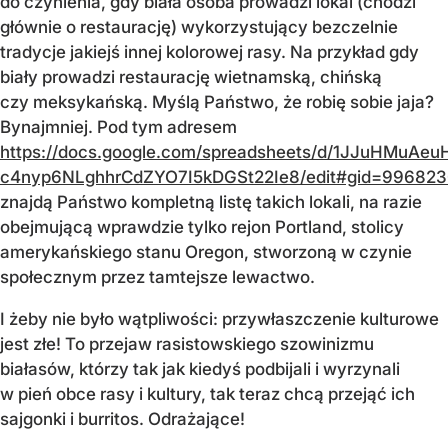
do czynienia, gdy biała osoba prowadzi lokal (chodzi
głównie o restaurację) wykorzystujący bezczelnie
tradycje jakiejś innej kolorowej rasy. Na przykład gdy
biały prowadzi restaurację wietnamską, chińską
czy meksykańską. Myślą Państwo, że robię sobie jaja?
Bynajmniej. Pod tym adresem
https://docs.google.com/spreadsheets/d/1JJuHMuAeu
c4nyp6NLghhrCdZYO7I5kDGSt22Ie8/edit#gid=99682
znajdą Państwo kompletną listę takich lokali, na razie
obejmującą wprawdzie tylko rejon Portland, stolicy
amerykańskiego stanu Oregon, stworzoną w czynie
społecznym przez tamtejsze lewactwo.
I żeby nie było wątpliwości: przywłaszczenie kulturowe
jest złe! To przejaw rasistowskiego szowinizmu
białasów, którzy tak jak kiedyś podbijali i wyrzynali
w pień obce rasy i kultury, tak teraz chcą przejąć ich
sajgonki i burritos. Odrażające!