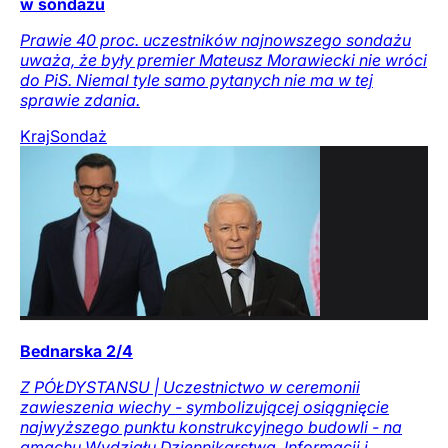
w sondażu
Prawie 40 proc. uczestników najnowszego sondażu
uważa, że były premier Mateusz Morawiecki nie wróci
do PiS. Niemal tyle samo pytanych nie ma w tej
sprawie zdania.
Kraj
Sondaż
Bednarska 2/4
Z PÓŁDYSTANSU | Uczestnictwo w ceremonii
zawieszenia wiechy - symbolizującej osiągnięcie
najwyższego punktu konstrukcyjnego budowli - na
gmachu Wydziału Dziennikarstwa, Informacji i