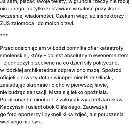
Ja sam, pisząc swoje teksty, w gruncie rzeczy nie robię
nic innego jak tylko zestawiam w całość pozyskane
wcześniej wiadomości. Czekam więc, aż inspektorzy
ZUS załomocą i do moich drzwi.
***
Przed odsłonięciem w Łodzi pomnika ofiar katastrofy
smoleńskiej, który – co jest absolutnym ewenementem
– zjednoczył przeciwne na co dzień siły polityczne,
w łódzkiej archikatedrze odprawiono mszę. Spośród
oficjeli pierwszy dotarł wicepremier Piotr Gliński,
zasiadając skromnie i cicho w pierwszej ławie,
nie budząc sensacji. Msza się lekko opóźniała.
Po kilkunastu minutach z zakrystii wyszedł Jarosław
Kaczyński i usiadł obok Glińskiego. Zauważyli
go fotoreporterzy i cyknęli kilka zdjęć, ale poruszenia
wielkiego nie było.