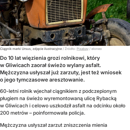
Ciągnik marki Ursus, zdjęcie ilustracyjne
/ Źródło:
Pixabay
/
eloneo
Do 10 lat więzienia grozi rolnikowi, który
w Gliwicach zaorał świeżo wylany asfalt.
Mężczyzna usłyszał już zarzuty, jest też wniosek
o jego tymczasowe aresztowanie.
60-letni rolnik wjechał ciągnikiem z podczepionym
pługiem na świeżo wyremontowaną ulicę Rybacką
w Gliwicach i celowo uszkodził asfalt na odcinku około
200 metrów – poinformowała policja.
Mężczyzna usłyszał zarzut zniszczenia mienia