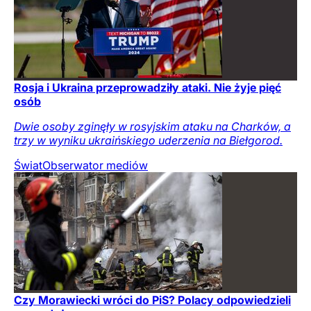
Rosja i Ukraina przeprowadziły ataki. Nie żyje pięć
osób
Dwie osoby zginęły w rosyjskim ataku na Charków, a
trzy w wyniku ukraińskiego uderzenia na Biełgorod.
Świat
Obserwator mediów
Czy Morawiecki wróci do PiS? Polacy odpowiedzieli