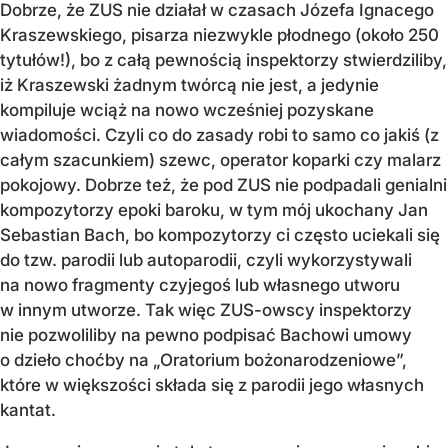
Dobrze, że ZUS nie działał w czasach Józefa Ignacego
Kraszewskiego, pisarza niezwykle płodnego (około 250
tytułów!), bo z całą pewnością inspektorzy stwierdziliby,
iż Kraszewski żadnym twórcą nie jest, a jedynie
kompiluje wciąż na nowo wcześniej pozyskane
wiadomości. Czyli co do zasady robi to samo co jakiś (z
całym szacunkiem) szewc, operator koparki czy malarz
pokojowy. Dobrze też, że pod ZUS nie podpadali genialni
kompozytorzy epoki baroku, w tym mój ukochany Jan
Sebastian Bach, bo kompozytorzy ci często uciekali się
do tzw. parodii lub autoparodii, czyli wykorzystywali
na nowo fragmenty czyjegoś lub własnego utworu
w innym utworze. Tak więc ZUS-owscy inspektorzy
nie pozwoliliby na pewno podpisać Bachowi umowy
o dzieło choćby na „Oratorium bożonarodzeniowe”,
które w większości składa się z parodii jego własnych
kantat.