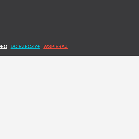
 to, żeby nie powiewały banderowskie flagi
DEO
DO RZECZY+
WSPIERAJ
r o Nawrockim
owa po polsku