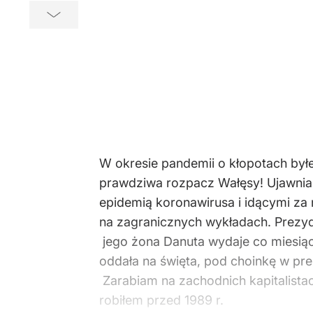
W okresie pandemii o kłopotach był
prawdziwa rozpacz Wałęsy! Ujawnia s
epidemią koronawirusa i idącymi za
na zagranicznych wykładach. Prezyde
jego żona Danuta wydaje co miesiąc 7
oddała na święta, pod choinkę w prez
Zarabiam na zachodnich kapitalistach
robiłem przed 1989 r.