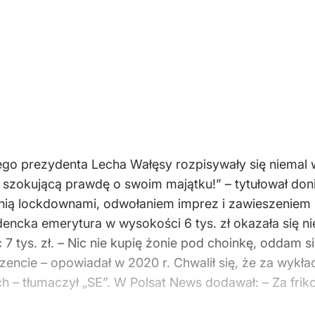
ego prezydenta Lecha Wałęsy rozpisywały się niemal w
zokującą prawdę o swoim majątku!” – tytułował donie
 nią lockdownami, odwołaniem imprez i zawieszeniem 
ncka emerytura w wysokości 6 tys. zł okazała się nie
 tys. zł. – Nic nie kupię żonie pod choinkę, oddam sie
encie – opowiadał w 2020 r. Chwalił się, że za wykład
 – tłumaczył „SE”. W Polsat News dodawał: – Za friko p