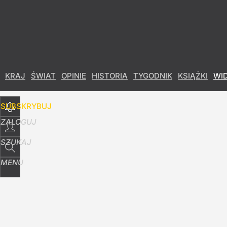
Udostępnij
4
Skomentuj
Nawrocki: Strategicznym interesem Polski jest
KRAJ
ŚWIAT
OPINIE
HISTORIA
TYGODNIK
KSIĄŻKI
WI
9
SUBSKRYBUJ
"Nie miał prawa wygrać". Prezydencki ministe
ZALOGUJ
dodaj
SZUKAJ
MENU
Nauczyciele z łapanki, czyli katastrofa oświat
9