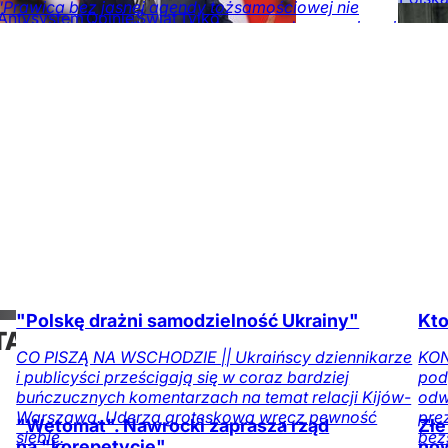
"Prawica bez jasnej agendy tożsamościowej nie
Antysystem
Opinie
Świat
Tylko
Rzecz
będzie prawicą. Ale prawica bez agendy rozwojowej
na DoRzeczy.pl
na DoR
i bez kompetencji wdrażania zmian nigdy nie będzie
rządzić" – napisał Mateusz Morawiecki w
opublikowanym w czwartek wpisie na portalu X.
Opinie
Kraj
"Polskę drażni samodzielność Ukrainy"
Kto
TAJ
CO PISZĄ NA WSCHODZIE || Ukraińscy dziennikarze
KON
i publicyści prześcigają się w coraz bardziej
pod
ŻE
buńczucznych komentarzach na temat relacji Kijów-
odw
Warszawa. Uderza groteskowa wręcz pewność
pre
"Wetomat". Nawrocki zaprasza rząd
Złe
siebie.
bez
na "korepetycje"
no