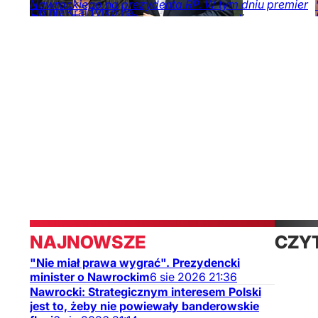
Nawrockiego na prezydenta RP. W tym dniu premier
Opinie
Kraj
Tylko na
Donald Tusk zwrócił uwagę na ceny paliw.
DoRzeczy.pl
DoRzeczy+
Odpowiedzialnością za stawki obarczył głowę
państwa.
Opinie
Kraj
Ekonomia
Obserwator
mediów
NAJNOWSZE
CZY
"Nie miał prawa wygrać". Prezydencki
TAK
minister o Nawrockim
6
sie
2026
21:36
Nawrocki: Strategicznym interesem Polski
jest to, żeby nie powiewały banderowskie