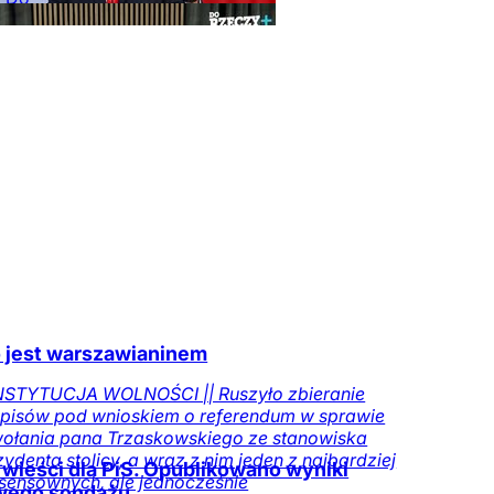
y
Opinie
Kraj
Tylko
zeczy.pl
 jest warszawianinem
STYTUCJA WOLNOŚCI || Ruszyło zbieranie
pisów pod wnioskiem o referendum w sprawie
ołania pana Trzaskowskiego ze stanowiska
zydenta stolicy, a wraz z nim jeden z najbardziej
 wieści dla PiS. Opublikowano wyniki
sensownych, ale jednocześnie
wego sondażu