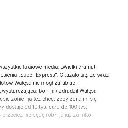
szystkie krajowe media. „Wielki dramat,
sienia „Super Express”. Okazało się, że wraz
lotów Wałęsa nie mógł zarabiać
wystarczająca, bo – jak zdradził Wałęsa –
bie żonie i ja też chcę, żeby żona mi się
y dostaje od 10 tys. euro do 100 tys. –
rzecież nie będę robił, ja już za friko