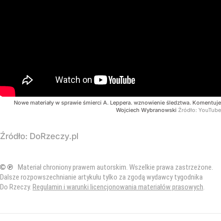
Nowe materiały w sprawie śmierci A. Leppera. wznowienie śledztwa. Komentuje
Wojciech Wybranowski
Źródło:
YouTube
Źródło:
DoRzeczy.pl
© ℗
Materiał chroniony prawem autorskim. Wszelkie prawa zastrzeżone.
Dalsze rozpowszechnianie artykułu tylko za zgodą wydawcy tygodnika
Do Rzeczy.
Regulamin i warunki licencjonowania materiałów prasowych
.