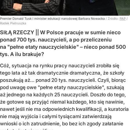
Premier Donald Tusk i minister edukacji narodowej Barbara Nowacka
/ Źródło:
PAP
/
Radek Pietruszka
SIŁĄ RZECZY || W Polsce pracuje w sumie nieco
ponad 700 tys. nauczycieli, a po przeliczeniu
na "pełne etaty nauczycielskie" – nieco ponad 500
tys. A ilu brakuje?
Cóż, sytuacja na rynku pracy nauczycieli zrobiła się
tego lata aż tak dramatycznie dramatyczna, że szkoły
poszukują aż… ponad 20 tys. nauczycieli. Czyli, biorąc
pod uwagę owe "pełne etaty nauczycielskie", szukają
aż jednego na każdych 25 nauczycieli. Doszło do tego,
że gotowe są przyjąć niemal każdego, kto się nawinie,
nawet jeśli nie ma odpowiednich kwalifikacji, a kuratoria
nie mają wyjścia i całymi tysiącami zatwierdzają
wnioski o ich zatrudnienie, bo bez ich zgody załatanie