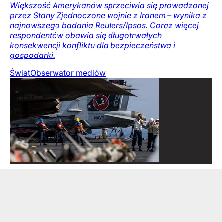
Większość Amerykanów sprzeciwia się prowadzonej
przez Stany Zjednoczone wojnie z Iranem – wynika z
najnowszego badania Reuters/Ipsos. Coraz więcej
respondentów obawia się długotrwałych
konsekwencji konfliktu dla bezpieczeństwa i
gospodarki.
Świat
Obserwator mediów