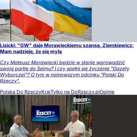
Lisicki: "GW" daje Morawieckiemu szansę. Ziemkiewicz:
Mam nadzieję, że się mylą
Czy Mateusz Morawiecki będzie w stanie wprowadzić
swoją partię do Sejmu? I czy spełni się życzenie "Gazety
Wyborczej"? O tym w najnowszym odcinku "Polski Do
Rzeczy".
Polska Do Rzeczy
Kraj
Tylko na DoRzeczy.pl
Opinie