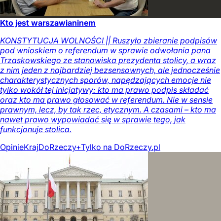
Kto jest warszawianinem
KONSTYTUCJA WOLNOŚCI || Ruszyło zbieranie podpisów
pod wnioskiem o referendum w sprawie odwołania pana
Trzaskowskiego ze stanowiska prezydenta stolicy, a wraz
z nim jeden z najbardziej bezsensownych, ale jednocześnie
charakterystycznych sporów, napędzających emocje nie
tylko wokół tej inicjatywy: kto ma prawo podpis składać
oraz kto ma prawo głosować w referendum. Nie w sensie
prawnym, lecz, by tak rzec, etycznym. A czasami – kto ma
nawet prawo wypowiadać się w sprawie tego, jak
funkcjonuje stolica.
Opinie
Kraj
DoRzeczy+
Tylko na DoRzeczy.pl