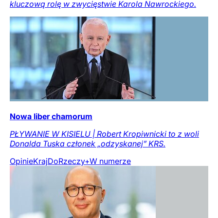
kluczową rolę w zwycięstwie Karola Nawrockiego.
Nowa liber chamorum
PŁYWANIE W KISIELU | Robert Kropiwnicki to z woli
Donalda Tuska członek „odzyskanej” KRS.
Opinie
Kraj
DoRzeczy+
W numerze