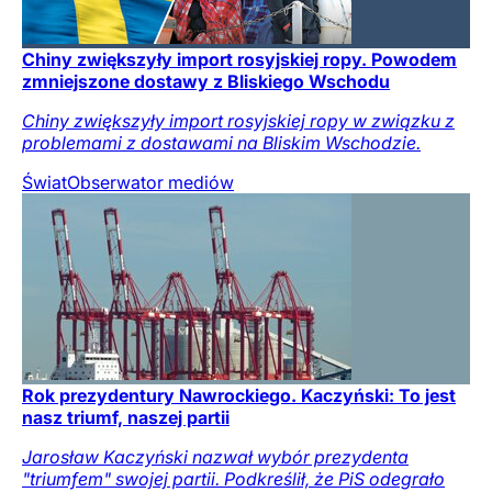
Chiny zwiększyły import rosyjskiej ropy. Powodem
zmniejszone dostawy z Bliskiego Wschodu
Chiny zwiększyły import rosyjskiej ropy w związku z
problemami z dostawami na Bliskim Wschodzie.
Świat
Obserwator mediów
Rok prezydentury Nawrockiego. Kaczyński: To jest
nasz triumf, naszej partii
Jarosław Kaczyński nazwał wybór prezydenta
"triumfem" swojej partii. Podkreślił, że PiS odegrało