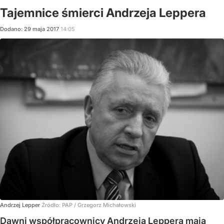
Tajemnice śmierci Andrzeja Leppera
Dodano:
29
maja
2017
14:05
Andrzej Lepper
Źródło:
PAP / Grzegorz Michałowski
Dawni współpracownicy Andrzeja Leppera mają