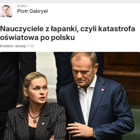
Autor:
Piotr Gabryel
Nauczyciele z łapanki, czyli katastrofa
oświatowa po polsku
Dodano:
dzisiaj
5:30