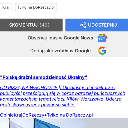
Kraj
Tylko na DoRzeczy.pl
SKOMENTUJ
UDOSTĘPNIJ
40
Obserwuj nas
w
Google News
Dodaj jako
źródło w Google
"Polskę drażni samodzielność Ukrainy"
CO PISZĄ NA WSCHODZIE || Ukraińscy dziennikarze i
publicyści prześcigają się w coraz bardziej buńczucznych
komentarzach na temat relacji Kijów-Warszawa. Uderza
groteskowa wręcz pewność siebie.
Opinie
Kraj
DoRzeczy+
Tylko na DoRzeczy.pl