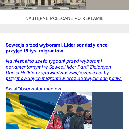
Szwecja przed wyborami. Lider sondaży chce
przyjąć 15 tys. migrantów
Na niespełna sześć tygodni przed wyborami
parlamentarnymi w Szwecji lider Partii Zielonych
Daniel Helldén zapowiedział zwiększenie liczby
przyjmowanych migrantów oraz podwyżki cen paliw.
Świat
Obserwator mediów