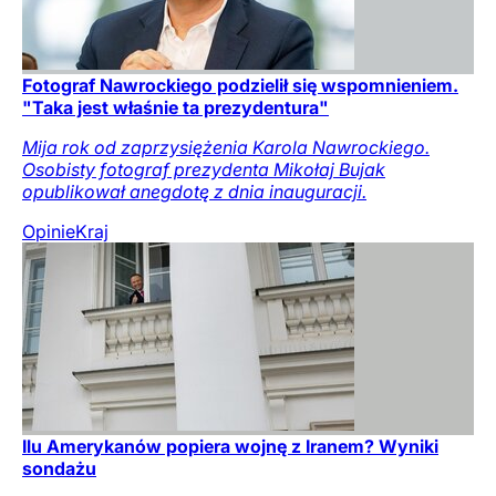
Fotograf Nawrockiego podzielił się wspomnieniem.
"Taka jest właśnie ta prezydentura"
Mija rok od zaprzysiężenia Karola Nawrockiego.
Osobisty fotograf prezydenta Mikołaj Bujak
opublikował anegdotę z dnia inauguracji.
Opinie
Kraj
Ilu Amerykanów popiera wojnę z Iranem? Wyniki
sondażu