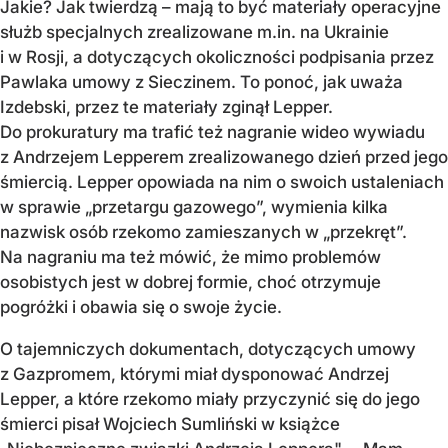
Jakie? Jak twierdzą – mają to być materiały operacyjne
służb specjalnych zrealizowane m.in. na Ukrainie
i w Rosji, a dotyczących okoliczności podpisania przez
Pawlaka umowy z Sieczinem. To ponoć, jak uważa
Izdebski, przez te materiały zginął Lepper.
Do prokuratury ma trafić też nagranie wideo wywiadu
z Andrzejem Lepperem zrealizowanego dzień przed jego
śmiercią. Lepper opowiada na nim o swoich ustaleniach
w sprawie „przetargu gazowego”, wymienia kilka
nazwisk osób rzekomo zamieszanych w „przekręt”.
Na nagraniu ma też mówić, że mimo problemów
osobistych jest w dobrej formie, choć otrzymuje
pogróżki i obawia się o swoje życie.
O tajemniczych dokumentach, dotyczących umowy
z Gazpromem, którymi miał dysponować Andrzej
Lepper, a które rzekomo miały przyczynić się do jego
śmierci pisał Wojciech Sumliński w książce