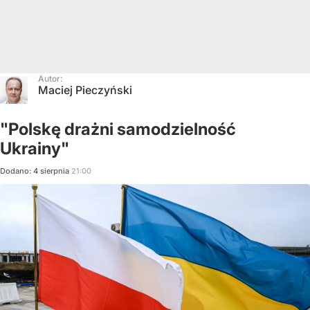
Autor:
Maciej Pieczyński
"Polskę drażni samodzielność
Ukrainy"
Dodano:
4
sierpnia
21:00