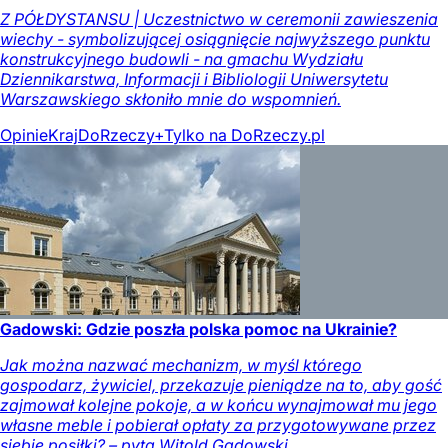
Z PÓŁDYSTANSU | Uczestnictwo w ceremonii zawieszenia
wiechy - symbolizującej osiągnięcie najwyższego punktu
konstrukcyjnego budowli - na gmachu Wydziału
Dziennikarstwa, Informacji i Bibliologii Uniwersytetu
Warszawskiego skłoniło mnie do wspomnień.
Opinie
Kraj
DoRzeczy+
Tylko na DoRzeczy.pl
Gadowski: Gdzie poszła polska pomoc na Ukrainie?
Jak można nazwać mechanizm, w myśl którego
gospodarz, żywiciel, przekazuje pieniądze na to, aby gość
zajmował kolejne pokoje, a w końcu wynajmował mu jego
własne meble i pobierał opłaty za przygotowywane przez
siebie posiłki? – pyta Witold Gadowski.