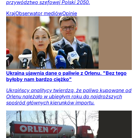
przywództwo szefowej Polski 2050.
Kraj
Obserwator mediów
Opinie
Ukraina ujawnia dane o paliwie z Orlenu. "Bez tego
byłoby nam bardzo ciężko"
Ukraińscy analitycy twierdzą, że paliwo kupowane od
Orlenu należało w ubiegłym roku do najdroższych
spośród głównych kierunków importu.