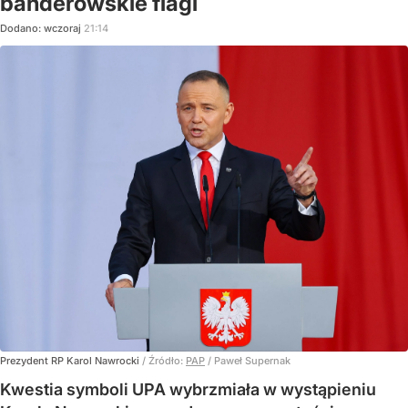
banderowskie flagi
Dodano:
wczoraj
21:14
Prezydent RP Karol Nawrocki
/ Źródło:
PAP
/
Paweł Supernak
Kwestia symboli UPA wybrzmiała w wystąpieniu