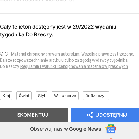
Cały felieton dostępny jest w
29/2022 wydaniu
tygodnika Do Rzeczy
.
© ℗
Materiał chroniony prawem autorskim. Wszelkie prawa zastrzeżone.
Dalsze rozpowszechnianie artykułu tylko za zgodą wydawcy tygodnika
Do Rzeczy.
Regulamin i warunki licencjonowania materiałów prasowych
.
Kraj
Świat
Styl
W numerze
DoRzeczy+
SKOMENTUJ
UDOSTĘPNIJ
Obserwuj nas
w
Google News