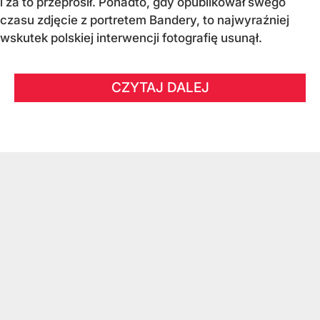
i za to przeprosił. Ponadto, gdy opublikował swego
czasu zdjęcie z portretem Bandery, to najwyraźniej
wskutek polskiej interwencji fotografię usunął.
CZYTAJ DALEJ