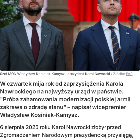
Szef MON Władysław Kosiniak-Kamysz i prezydent Karol Nawrocki
/ Źródło:
PAP
W czwartek mija rok od zaprzysiężenia Karola
Nawrockiego na najwyższy urząd w państwie.
"Próba zahamowania modernizacji polskiej armii
zakrawa o zdradę stanu" – napisał wicepremier
Władysław Kosiniak-Kamysz.
6 sierpnia 2025 roku Karol Nawrocki złożył przed
Zgromadzeniem Narodowym prezydencką przysięgę,