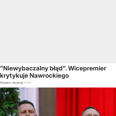
"Niewybaczalny błąd". Wicepremier
krytykuje Nawrockiego
Dodano:
wczoraj
21:55