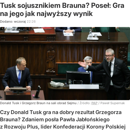
Tusk sojusznikiem Brauna? Poseł: Gra
na jego jak najwyższy wynik
Dodano:
wczoraj
22:26
Donald Tusk i Grzegorz Braun na sali obrad Sejmu
/ Źródło:
PAP
/
Paweł Supernak
Czy Donald Tusk gra na dobry rezultat Grzegorza
Brauna? Zdaniem posła Pawła Jabłońskiego
z Rozwoju Plus, lider Konfederacji Korony Polskiej