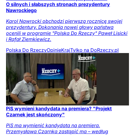
O silnych i słabszych stronach prezydentury
Nawrockiego
Karol Nawrocki obchodzi pierwszą rocznicę swojej
prezydentury. Dokonania nowej głowy państwa
ocenili w programie "Polska Do Rzeczy" Paweł Lisicki
i Rafał Ziemkiewicz.
Polska Do Rzeczy
Opinie
Kraj
Tylko na DoRzeczy.pl
PiS wymieni kandydata na premiera? "Projekt
Czarnek jest skończony"
PiS ma wymienić kandydata na premiera.
Przemysława Czarnka zastąpić ma – według