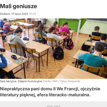
Mali geniusze
Dodano:
17
lipca
2022
16:00
Sala lekcyjna. Zdjęcie ilustracyjne
Źródło:
PAP
/
Tytus Żmijewski
Niepraktyczna pani domu II We Francji, ojczyźnie
literatury pięknej, afera literacko-maturalna.