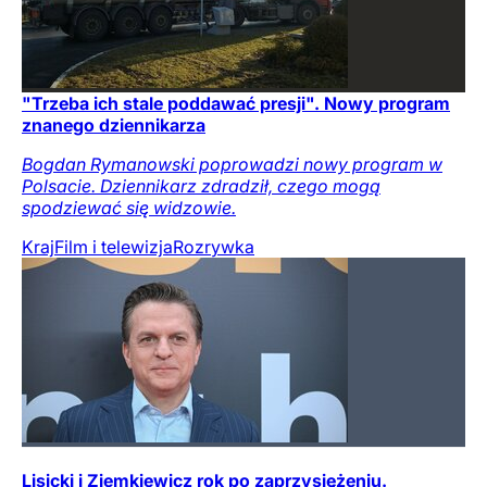
"Trzeba ich stale poddawać presji". Nowy program
znanego dziennikarza
Bogdan Rymanowski poprowadzi nowy program w
Polsacie. Dziennikarz zdradził, czego mogą
spodziewać się widzowie.
Kraj
Film i telewizja
Rozrywka
Lisicki i Ziemkiewicz rok po zaprzysiężeniu.