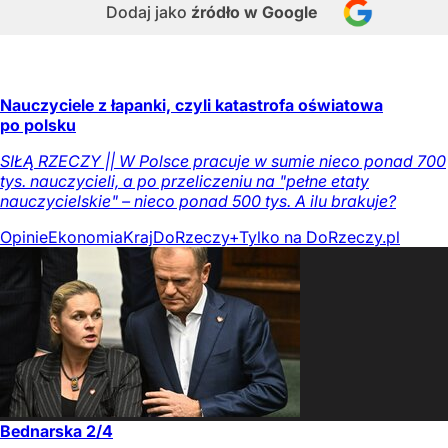
Dodaj jako
źródło w Google
Nauczyciele z łapanki, czyli katastrofa oświatowa
po polsku
SIŁĄ RZECZY || W Polsce pracuje w sumie nieco ponad 700
tys. nauczycieli, a po przeliczeniu na "pełne etaty
nauczycielskie" – nieco ponad 500 tys. A ilu brakuje?
Opinie
Ekonomia
Kraj
DoRzeczy+
Tylko na DoRzeczy.pl
Bednarska 2/4