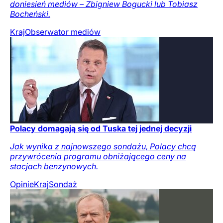
doniesień mediów – Zbigniew Bogucki lub Tobiasz
Bocheński.
Kraj
Obserwator mediów
Polacy domagają się od Tuska tej jednej decyzji
Jak wynika z najnowszego sondażu, Polacy chcą
przywrócenia programu obniżającego ceny na
stacjach benzynowych.
Opinie
Kraj
Sondaż