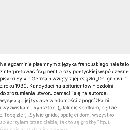
Na egzaminie pisemnym z języka francuskiego należało
zinterpretować fragment prozy poetyckiej współczesnej
pisarki Sylvie Germain wzięty z jej książki „Dni gniewu”
z roku 1989. Kandydaci na abiturientów niezdolni
do zrozumienia utworu zemścili się na autorce,
wysyłając jej tysiące wiadomości z pogróżkami
i wyzwiskami. Rynsztok. („Jak cię spotkam, będzie
z Tobą źle”, „Sylvie gnido, spalę ci dom, wszystko
spieprzyłem przez ciebie, tak to są groźby” itp.).
Germain została zlinczowana.