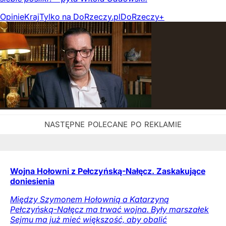
Opinie
Kraj
Tylko na DoRzeczy.pl
DoRzeczy+
Wojna Hołowni z Pełczyńską-Nałęcz. Zaskakujące
doniesienia
Między Szymonem Hołownią a Katarzyną
Pełczyńską-Nałęcz ma trwać wojna. Były marszałek
Sejmu ma już mieć większość, aby obalić