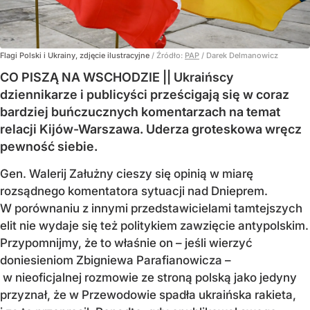
Flagi Polski i Ukrainy, zdjęcie ilustracyjne
/ Źródło:
PAP
/
Darek Delmanowicz
CO PISZĄ NA WSCHODZIE || Ukraińscy
dziennikarze i publicyści prześcigają się w coraz
bardziej buńczucznych komentarzach na temat
relacji Kijów-Warszawa. Uderza groteskowa wręcz
pewność siebie.
Gen. Walerij Załużny cieszy się opinią w miarę
rozsądnego komentatora sytuacji nad Dnieprem.
W porównaniu z innymi przedstawicielami tamtejszych
elit nie wydaje się też politykiem zawzięcie antypolskim.
Przypomnijmy, że to właśnie on – jeśli wierzyć
doniesieniom Zbigniewa Parafianowicza –
w nieoficjalnej rozmowie ze stroną polską jako jedyny
przyznał, że w Przewodowie spadła ukraińska rakieta,