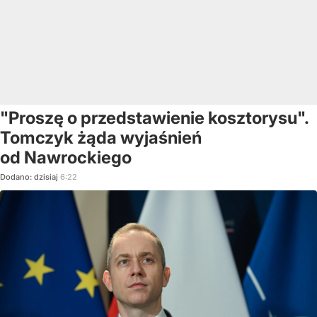
"Proszę o przedstawienie kosztorysu".
Tomczyk żąda wyjaśnień
od Nawrockiego
Dodano:
dzisiaj
6:22