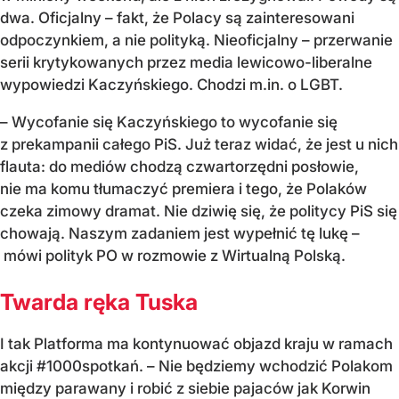
dwa. Oficjalny – fakt, że Polacy są zainteresowani
odpoczynkiem, a nie polityką. Nieoficjalny – przerwanie
serii krytykowanych przez media lewicowo-liberalne
wypowiedzi Kaczyńskiego. Chodzi m.in. o LGBT.
– Wycofanie się Kaczyńskiego to wycofanie się
z prekampanii całego PiS. Już teraz widać, że jest u nich
flauta: do mediów chodzą czwartorzędni posłowie,
nie ma komu tłumaczyć premiera i tego, że Polaków
czeka zimowy dramat. Nie dziwię się, że politycy PiS się
chowają. Naszym zadaniem jest wypełnić tę lukę –
mówi polityk PO w rozmowie z Wirtualną Polską.
Twarda ręka Tuska
I tak Platforma ma kontynuować objazd kraju w ramach
akcji #1000spotkań. – Nie będziemy wchodzić Polakom
między parawany i robić z siebie pajaców jak Korwin