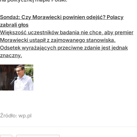
Sondaż: Czy Morawiecki powinien odejść? Polacy
zabrali głos
Większość uczestników badania nie chce, aby premier
Morawiecki ustąpił z zajmowanego stanowiska.
Odsetek wyrażających przeciwne zdanie jest jednak
znaczny.
Źródło:
wp.pl