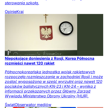
sterowania szkołą.
Opinie
Kraj
Niepokojące doniesienia z Rosji. Korea Północna
rozmieści nawet 120 rakiet
Północnokoreańska jednostka wojsk rakietowych
rozpoczęła rozmieszczanie w zachodniej Rosji i może
zostać wyposażona w sześć wyrzutni oraz nawet 120
pocisków balistycznych KN-23 i KN-24 – wynika z
informacji przekazanych przez Główny Zarząd
Wywiadu Ministerstwa Obrony Ukrainy (HUR).
Świat
Obserwator mediów