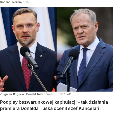
Dodano:
wczoraj
19:58
Zbigniew Bogucki i Donald Tusk
/ Źródło:
KPRP / PAP
Podpisy bezwarunkowej kapitulacji – tak działania
premiera Donalda Tuska ocenił szef Kancelarii