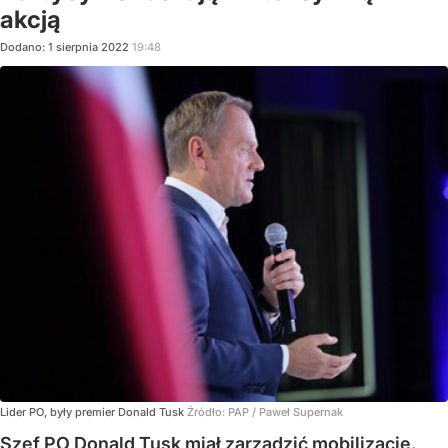
akcją
Dodano:
1
sierpnia
2022
19:48
Lider PO, były premier Donald Tusk
Źródło:
PAP
/
Paweł Supernak
Szef PO Donald Tusk miał zarządzić mobilizację.