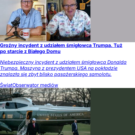
Groźny incydent z udziałem śmigłowca Trumpa. Tuż
po starcie z Białego Domu
Niebezpieczny incydent z udziałem śmigłowca Donalda
Trumpa. Maszyna z prezydentem USA na pokładzie
znalazła się zbyt blisko pasażerskiego samolotu.
Świat
Obserwator mediów