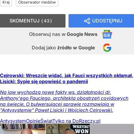
Kraj
Obserwator mediów
SKOMENTUJ
UDOSTĘPNIJ
43
Obserwuj nas
w
Google News
Dodaj jako
źródło w Google
Cejrowski: Wreszcie widać, jak Fauci wszystkich okłamał.
Lisicki: Sypie się opowieść o pandemii
Na jaw wychodzą nowe fakty ws. działalności dr.
Anthony'ego Fauciego, architekta obostrzeń covidowych
na świecie. O bulwersującej sprawie rozmawiają w
"Antysystemie" Paweł Lisicki i Wojciech Cejrowski.
Antysystem
Opinie
Świat
Tylko na DoRzeczy.pl