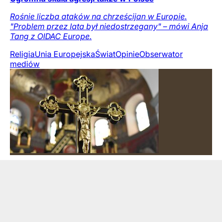
Rośnie liczba ataków na chrześcijan w Europie.
"Problem przez lata był niedostrzegany" – mówi Anja
Tang z OIDAC Europe.
Religia
Unia Europejska
Świat
Opinie
Obserwator
mediów