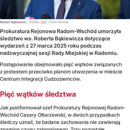
Robert Bąkiewicz
/ Źródło:
PAP
/
Piotr Nowak
Prokuratura Rejonowa Radom-Wschód umorzyła
śledztwo ws. Roberta Bąkiewicza dotyczące
wydarzeń z 27 marca 2025 roku podczas
nadzwyczajnej sesji Rady Miejskiej w Radomiu.
Postępowanie obejmowało pięć wątków związanych
z protestem przeciwko planom utworzenia w mieście
Centrum Integracji Cudzoziemców.
Pięć wątków śledztwa
Jak poinformował szef Prokuratury Rejonowej Radom-
Wschód Cezary Ołtarzewski, w dwóch przypadkach
śledczy uznali, że badane zachowania nie zawierają
znamion czynu zabronionego. Trzy pozostałe