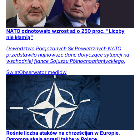
NATO odnotowało wzrost aż o 250 proc. "Liczby
nie kłamią"
Dowództwo Połączonych Sił Powietrznych NATO
przedstawiło najnowsze dane dotyczące sytuacji na
wschodniej flance Sojuszu Północnoatlantyckiego.
Świat
Obserwator mediów
Rośnie liczba ataków na chrześcijan w Europie.
Ogromna skala agresji także w Polsce