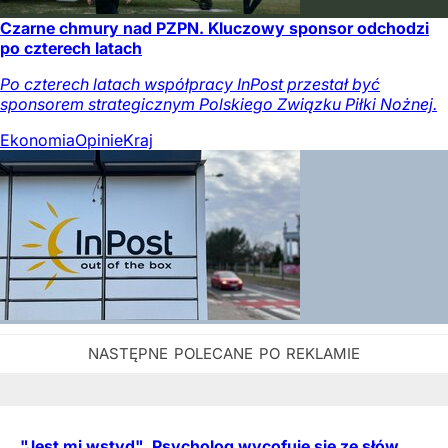
Czarne chmury nad PZPN. Kluczowy sponsor odchodzi
po czterech latach
Po czterech latach współpracy InPost przestał być
sponsorem strategicznym Polskiego Związku Piłki Nożnej.
Ekonomia
Opinie
Kraj
"Jest mi wstyd". Psycholog wycofuje się ze słów