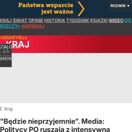
ROZWIŃ
▼
KRAJ
ŚWIAT
OPINIE
HISTORIA
TYGODNIK
KSIĄŻKI
WIDEO
DO
RZECZY+
WSPIERAJ
SUBSKRYBUJ
KRAJ
ZALOGUJ
MENU
Kraj
"Będzie nieprzyjemnie". Media:
Politycy PO ruszają z intensywną