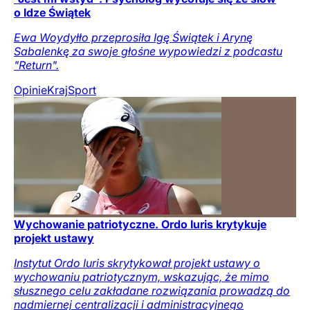
o Idze Świątek
Ewa Woydyłło przeprosiła Igę Świątek i Arynę
Sabalenkę za swoje głośne wypowiedzi z podcastu
"Return".
Opinie
Kraj
Sport
Wychowanie patriotyczne. Ordo Iuris krytykuje
projekt ustawy
Instytut Ordo Iuris skrytykował projekt ustawy o
wychowaniu patriotycznym, wskazując, że mimo
słusznego celu zakładane rozwiązania prowadzą do
nadmiernej centralizacji i administracyjnego