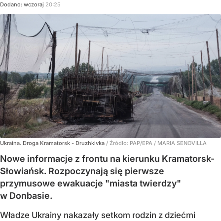
Dodano:
wczoraj
20:25
Ukraina. Droga Kramatorsk - Druzhkivka
/ Źródło:
PAP/EPA
/
MARIA SENOVILLA
Nowe informacje z frontu na kierunku Kramatorsk-
Słowiańsk. Rozpoczynają się pierwsze
przymusowe ewakuacje "miasta twierdzy"
w Donbasie.
Władze Ukrainy nakazały setkom rodzin z dziećmi