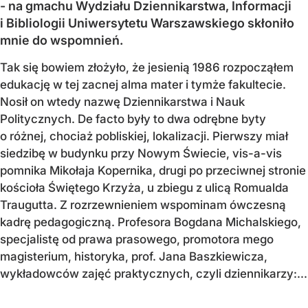
- na gmachu Wydziału Dziennikarstwa, Informacji
i Bibliologii Uniwersytetu Warszawskiego skłoniło
mnie do wspomnień.
Tak się bowiem złożyło, że jesienią 1986 rozpocząłem
edukację w tej zacnej alma mater i tymże fakultecie.
Nosił on wtedy nazwę Dziennikarstwa i Nauk
Politycznych. De facto były to dwa odrębne byty
o różnej, chociaż pobliskiej, lokalizacji. Pierwszy miał
siedzibę w budynku przy Nowym Świecie, vis-a-vis
pomnika Mikołaja Kopernika, drugi po przeciwnej stronie
kościoła Świętego Krzyża, u zbiegu z ulicą Romualda
Traugutta. Z rozrzewnieniem wspominam ówczesną
kadrę pedagogiczną. Profesora Bogdana Michalskiego,
specjalistę od prawa prasowego, promotora mego
magisterium, historyka, prof. Jana Baszkiewicza,
wykładowców zajęć praktycznych, czyli dziennikarzy:...