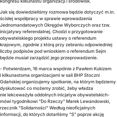
kongresu kilkunastu organizacji i środowisk.
Jak się dowiedzieliśmy rozmowa będzie dotyczyć m.in.
ścisłej współpracy w sprawie wprowadzenia
Jednomandatowych Okręgów Wyborczych oraz tzw.
inicjatywy referendalnej. Chodzi o przygotowanie
obywatelskiego projektu ustawy o referendum
krajowym, zgodnie z którą przy zebraniu odpowiedniej
liczby podpisów pod wnioskiem o referendum Sejm
będzie musiał zarządzić jego przeprowadzenie.
- Potwierdzam, 16 marca wspólnie z Pawłem Kukizem
i kilkunastoma organizacjami w sali BHP Stoczni
Gdańskiej organizujemy spotkanie, na którym będziemy
dyskutować co możemy zrobić, żeby władza
nie lekceważyła oddolnych inicjatyw obywatelskich-
mówi tygodnikowi "Do Rzeczy" Marek Lewandowski,
rzecznik "Solidarności" Według nieoficjalnych
informacji, do których dotarliśmy "S" poprze akcję