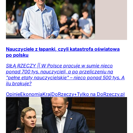
Nauczyciele z łapanki, czyli katastrofa oświatowa
po polsku
SIŁĄ RZECZY || W Polsce pracuje w sumie nieco
ponad 700 tys. nauczycieli, a po przeliczeniu na
"pełne etaty nauczycielskie" – nieco ponad 500 tys. A
ilu brakuje?
Opinie
Ekonomia
Kraj
DoRzeczy+
Tylko na DoRzeczy.pl