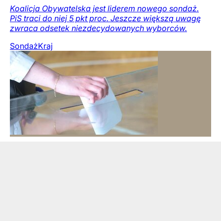
Koalicja Obywatelska jest liderem nowego sondaż.
PiS traci do niej 5 pkt proc. Jeszcze większą uwagę
zwraca odsetek niezdecydowanych wyborców.
Sondaż
Kraj