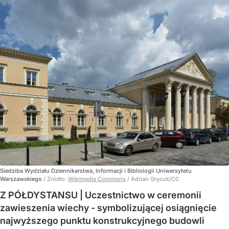
Siedziba Wydziału Dziennikarstwa, Informacji i Bibliologii Uniwersytetu
Warszawskiego
/ Źródło:
Wikimedia Commons
/
Adrian Grycuk/CC
Z PÓŁDYSTANSU | Uczestnictwo w ceremonii
zawieszenia wiechy - symbolizującej osiągnięcie
najwyższego punktu konstrukcyjnego budowli