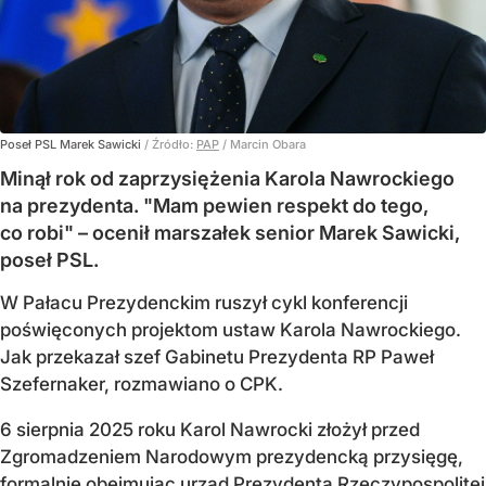
Poseł PSL Marek Sawicki
/ Źródło:
PAP
/
Marcin Obara
Minął rok od zaprzysiężenia Karola Nawrockiego
na prezydenta. "Mam pewien respekt do tego,
co robi" – ocenił marszałek senior Marek Sawicki,
poseł PSL.
W Pałacu Prezydenckim ruszył cykl konferencji
poświęconych projektom ustaw Karola Nawrockiego.
Jak przekazał szef Gabinetu Prezydenta RP Paweł
Szefernaker, rozmawiano o CPK.
6 sierpnia 2025 roku Karol Nawrocki złożył przed
Zgromadzeniem Narodowym prezydencką przysięgę,
formalnie obejmując urząd Prezydenta Rzeczypospolitej