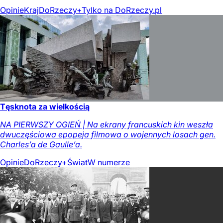
Opinie
Kraj
DoRzeczy+
Tylko na DoRzeczy.pl
Tęsknota za wielkością
NA PIERWSZY OGIEŃ | Na ekrany francuskich kin weszła
dwuczęściowa epopeja filmowa o wojennych losach gen.
Charles’a de Gaulle’a.
Opinie
DoRzeczy+
Świat
W numerze