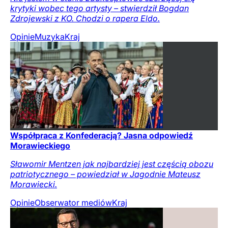
krytyki wobec tego artysty – stwierdził Bogdan
Zdrojewski z KO. Chodzi o rapera Eldo.
Opinie
Muzyka
Kraj
Współpraca z Konfederacją? Jasna odpowiedź
Morawieckiego
Sławomir Mentzen jak najbardziej jest częścią obozu
patriotycznego – powiedział w Jagodnie Mateusz
Morawiecki.
Opinie
Obserwator mediów
Kraj