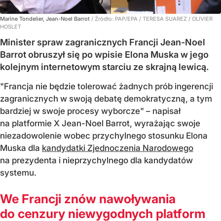
Marine Tondelier, Jean-Noel Barrot
/ Źródło:
PAP/EPA
/
TERESA SUAREZ / OLIVIER
HOSLET
Minister spraw zagranicznych Francji Jean-Noel
Barrot obruszył się po wpisie Elona Muska w jego
kolejnym internetowym starciu ze skrajną lewicą.
"Francja nie będzie tolerować żadnych prób ingerencji
zagranicznych w swoją debatę demokratyczną, a tym
bardziej w swoje procesy wyborcze" – napisał
na platformie X Jean-Noel Barrot, wyrażając swoje
niezadowolenie wobec przychylnego stosunku Elona
Muska dla
kandydatki Zjednoczenia Narodowego
na prezydenta i nieprzychylnego dla kandydatów
systemu.
We Francji znów nawoływania
do cenzury niewygodnych platform