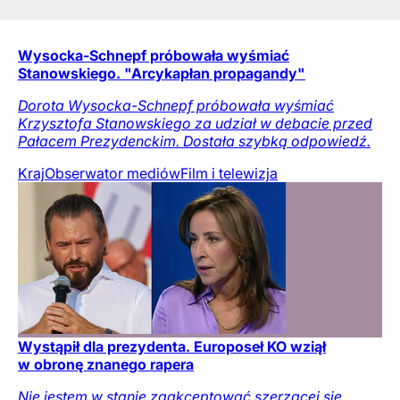
Wysocka-Schnepf próbowała wyśmiać
Stanowskiego. "Arcykapłan propagandy"
Dorota Wysocka-Schnepf próbowała wyśmiać
Krzysztofa Stanowskiego za udział w debacie przed
Pałacem Prezydenckim. Dostała szybką odpowiedź.
Kraj
Obserwator mediów
Film i telewizja
Wystąpił dla prezydenta. Europoseł KO wziął
w obronę znanego rapera
Nie jestem w stanie zaakceptować szerzącej się