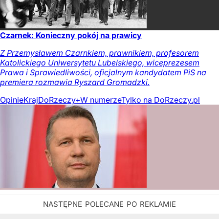
Czarnek: Konieczny pokój na prawicy
Z Przemysławem Czarnkiem, prawnikiem, profesorem
Katolickiego Uniwersytetu Lubelskiego, wiceprezesem
Prawa i Sprawiedliwości, oficjalnym kandydatem PiS na
premiera rozmawia Ryszard Gromadzki.
Opinie
Kraj
DoRzeczy+
W numerze
Tylko na DoRzeczy.pl