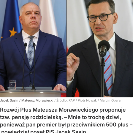
Jacek Sasin / Mateusz Morawiecki
/ Źródło:
PAP
/
Piotr Nowak / Marcin Obara
Rozwój Plus Mateusza Morawieckiego proponuje
tzw. pensję rodzicielską. – Mnie to trochę dziwi,
ponieważ pan premier był przeciwnikiem 500 plus –
powiedział poseł PiS Jacek Sasin.