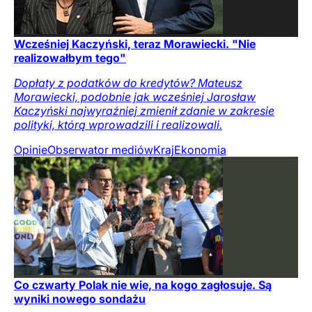
Wcześniej Kaczyński, teraz Morawiecki. "Nie
realizowałbym tego"
Dopłaty z podatków do kredytów? Mateusz
Morawiecki, podobnie jak wcześniej Jarosław
Kaczyński najwyraźniej zmienił zdanie w zakresie
polityki, którą wprowadzili i realizowali.
Opinie
Obserwator mediów
Kraj
Ekonomia
Co czwarty Polak nie wie, na kogo zagłosuje. Są
wyniki nowego sondażu