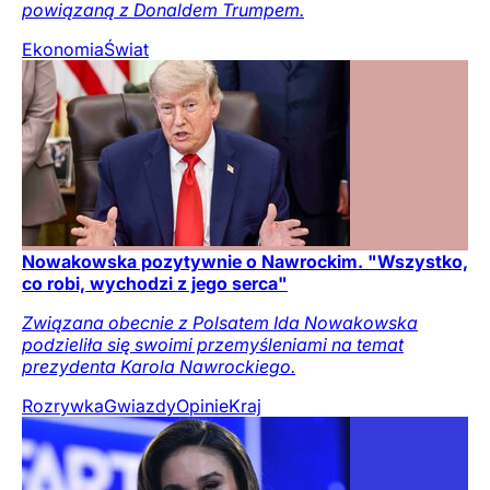
powiązaną z Donaldem Trumpem.
Ekonomia
Świat
Nowakowska pozytywnie o Nawrockim. "Wszystko,
co robi, wychodzi z jego serca"
Związana obecnie z Polsatem Ida Nowakowska
podzieliła się swoimi przemyśleniami na temat
prezydenta Karola Nawrockiego.
Rozrywka
Gwiazdy
Opinie
Kraj