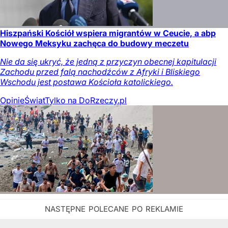
Hiszpański Kościół wspiera migrantów w Ceucie, a abp
Nowego Meksyku zachęca do budowy meczetu
Nie da się ukryć, że jedną z przyczyn obecnej kapitulacji
Zachodu przed falą nachodźców z Afryki i Bliskiego
Wschodu jest postawa Kościoła katolickiego.
Opinie
Świat
Tylko na DoRzeczy.pl