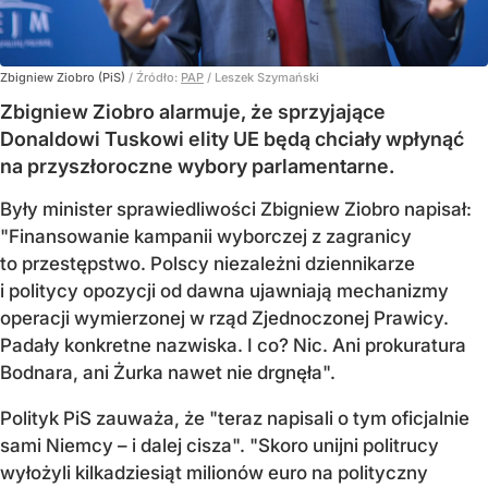
Zbigniew Ziobro (PiS)
/ Źródło:
PAP
/
Leszek Szymański
Zbigniew Ziobro alarmuje, że sprzyjające
Donaldowi Tuskowi elity UE będą chciały wpłynąć
na przyszłoroczne wybory parlamentarne.
Były minister sprawiedliwości Zbigniew Ziobro napisał:
"Finansowanie kampanii wyborczej z zagranicy
to przestępstwo. Polscy niezależni dziennikarze
i politycy opozycji od dawna ujawniają mechanizmy
operacji wymierzonej w rząd Zjednoczonej Prawicy.
Padały konkretne nazwiska. I co? Nic. Ani prokuratura
Bodnara, ani Żurka nawet nie drgnęła".
Polityk PiS zauważa, że "teraz napisali o tym oficjalnie
sami Niemcy – i dalej cisza". "Skoro unijni politrucy
wyłożyli kilkadziesiąt milionów euro na polityczny