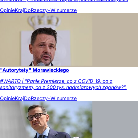
Opinie
Kraj
DoRzeczy+
W numerze
"Autorytety" Morawieckiego
#WARTO | "Panie Premierze, co z COVID-19, co z
sanitaryzmem, co z 200 tys. nadmiarowych zgonów?".
Opinie
Kraj
DoRzeczy+
W numerze