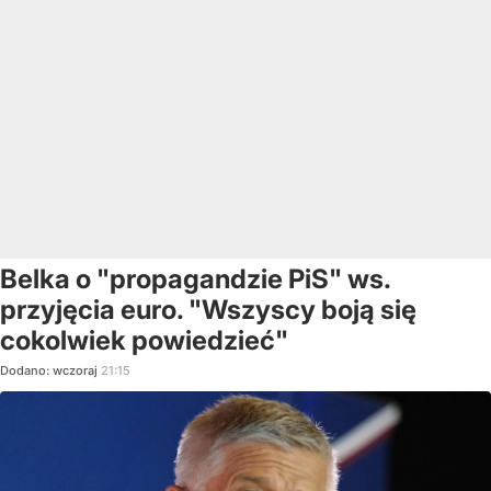
Belka o "propagandzie PiS" ws.
przyjęcia euro. "Wszyscy boją się
cokolwiek powiedzieć"
Dodano:
wczoraj
21:15