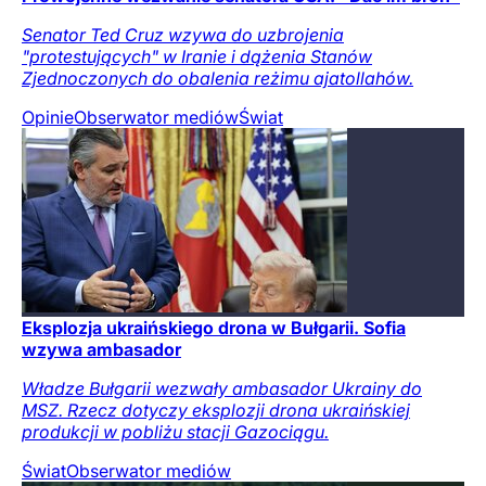
Senator Ted Cruz wzywa do uzbrojenia
"protestujących" w Iranie i dążenia Stanów
Zjednoczonych do obalenia reżimu ajatollahów.
Opinie
Obserwator mediów
Świat
Eksplozja ukraińskiego drona w Bułgarii. Sofia
wzywa ambasador
Władze Bułgarii wezwały ambasador Ukrainy do
MSZ. Rzecz dotyczy eksplozji drona ukraińskiej
produkcji w pobliżu stacji Gazociągu.
Świat
Obserwator mediów