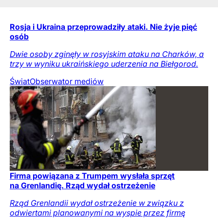
Rosja i Ukraina przeprowadziły ataki. Nie żyje pięć
osób
Dwie osoby zginęły w rosyjskim ataku na Charków, a
trzy w wyniku ukraińskiego uderzenia na Biełgorod.
Świat
Obserwator mediów
Firma powiązana z Trumpem wysłała sprzęt
na Grenlandię. Rząd wydał ostrzeżenie
Rząd Grenlandii wydał ostrzeżenie w związku z
odwiertami planowanymi na wyspie przez firmę