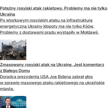
Potężny rosyjski atak rakietowy. Problemy ma nie tylko
Ukraina
Po wtorkowym rosyjskim ataku na infrastrukturę
energetyczną Ukrainy kłopoty ma nie tylko Kijów.
Problemy z dostawami prądu wystąpiły w Mołdawii.
Zmasowany rosyjski atak na Ukrainę. Jest komentarz
z Białego Domu
Doradca prezydenta USA Joe Bidena zabrał głos
w sprawie masowego ataku rakietowego na ukraińskie
miasta.