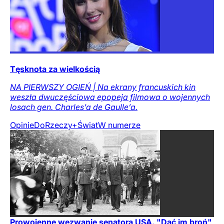
Tęsknota za wielkością
NA PIERWSZY OGIEŃ | Na ekrany francuskich kin
weszła dwuczęściowa epopeja filmowa o wojennych
losach gen. Charles’a de Gaulle’a.
Opinie
DoRzeczy+
Świat
W numerze
Prowojenne wezwanie senatora USA. "Dać im broń"