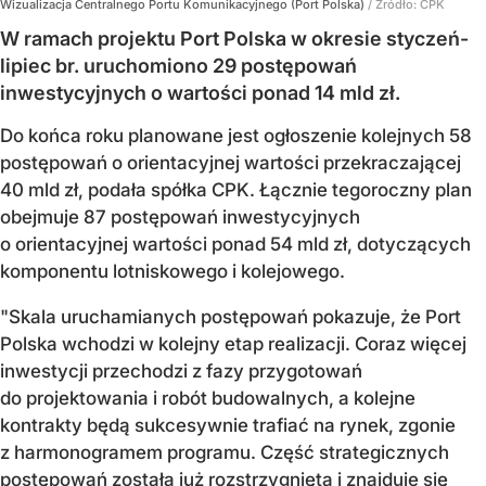
Wizualizacja Centralnego Portu Komunikacyjnego (Port Polska)
/ Źródło:
CPK
W ramach projektu Port Polska w okresie styczeń-
lipiec br. uruchomiono 29 postępowań
inwestycyjnych o wartości ponad 14 mld zł.
Do końca roku planowane jest ogłoszenie kolejnych 58
postępowań o orientacyjnej wartości przekraczającej
40 mld zł, podała spółka CPK. Łącznie tegoroczny plan
obejmuje 87 postępowań inwestycyjnych
o orientacyjnej wartości ponad 54 mld zł, dotyczących
komponentu lotniskowego i kolejowego.
"Skala uruchamianych postępowań pokazuje, że Port
Polska wchodzi w kolejny etap realizacji. Coraz więcej
inwestycji przechodzi z fazy przygotowań
do projektowania i robót budowalnych, a kolejne
kontrakty będą sukcesywnie trafiać na rynek, zgonie
z harmonogramem programu. Część strategicznych
postępowań została już rozstrzygnięta i znajduje się