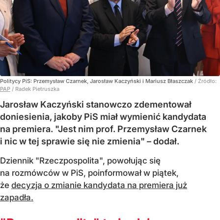
Politycy PiS: Przemysław Czarnek, Jarosław Kaczyński i Mariusz Błaszczak
/ Źródło:
PAP
/
Radek Pietruszka
Jarosław Kaczyński stanowczo zdementował
doniesienia, jakoby PiS miał wymienić kandydata
na premiera. "Jest nim prof. Przemysław Czarnek
i nic w tej sprawie się nie zmienia" – dodał.
Dziennik "Rzeczpospolita", powołując się
na rozmówców w PiS, poinformował w piątek,
że
decyzja o zmianie kandydata na premiera już
zapadła.