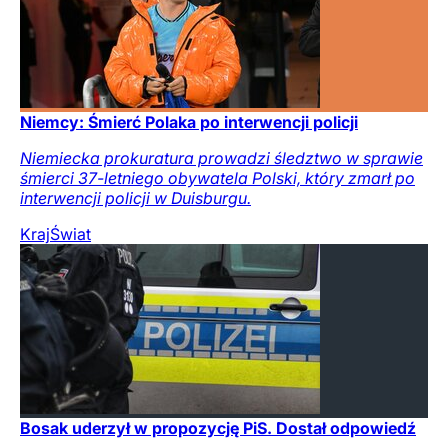
Niemcy: Śmierć Polaka po interwencji policji
Niemiecka prokuratura prowadzi śledztwo w sprawie
śmierci 37-letniego obywatela Polski, który zmarł po
interwencji policji w Duisburgu.
Kraj
Świat
Bosak uderzył w propozycję PiS. Dostał odpowiedź