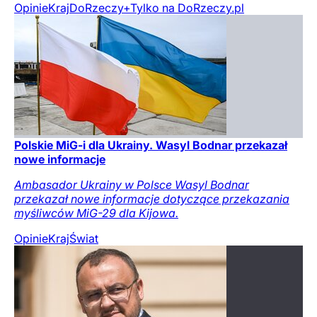
Opinie
Kraj
DoRzeczy+
Tylko na DoRzeczy.pl
Polskie MiG-i dla Ukrainy. Wasyl Bodnar przekazał
nowe informacje
Ambasador Ukrainy w Polsce Wasyl Bodnar
przekazał nowe informacje dotyczące przekazania
myśliwców MiG-29 dla Kijowa.
Opinie
Kraj
Świat