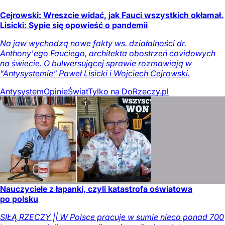
Cejrowski: Wreszcie widać, jak Fauci wszystkich okłamał.
Lisicki: Sypie się opowieść o pandemii
Na jaw wychodzą nowe fakty ws. działalności dr.
Anthony'ego Fauciego, architekta obostrzeń covidowych
na świecie. O bulwersującej sprawie rozmawiają w
"Antysystemie" Paweł Lisicki i Wojciech Cejrowski.
Antysystem
Opinie
Świat
Tylko na DoRzeczy.pl
Nauczyciele z łapanki, czyli katastrofa oświatowa
po polsku
SIŁĄ RZECZY || W Polsce pracuje w sumie nieco ponad 700