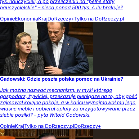
tys. nauczycieli, a po przeliczeniu na "pełne etaty
nauczycielskie" – nieco ponad 500 tys. A ilu brakuje?
Opinie
Ekonomia
Kraj
DoRzeczy+
Tylko na DoRzeczy.pl
Gadowski: Gdzie poszła polska pomoc na Ukrainie?
Jak można nazwać mechanizm, w myśl którego
gospodarz, żywiciel, przekazuje pieniądze na to, aby gość
zajmował kolejne pokoje, a w końcu wynajmował mu jego
własne meble i pobierał opłaty za przygotowywane przez
siebie posiłki? – pyta Witold Gadowski.
Opinie
Kraj
Tylko na DoRzeczy.pl
DoRzeczy+