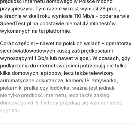
prędkość Internetu domowego w Polsce mocno
przyspieszyła. Tym razem wzrost wyniósł 28 proc.,
a średnia w skali roku wyniosła 110 Mb/s – podał serwis
SpeedTest.pl na podstawie niemal 42 mln testów
wykonanych na tej platformie.
Coraz częściej – nawet na polskich wsiach – operatorzy
sieci światłowodowych kuszą zaś prędkościami
wynoszącymi 1 Gb/s lub nawet więcej. W czasach, gdy
podłączenia do internetowej sieci potrzebują nie tylko
kilka domowych laptopów, lecz także telewizory,
automatyczne odkurzacze, kamery IP, zmywarka,
piekarnik, pralka czy lodówka, ważna jest jednak
nie tylko prędkość Internetu, lecz także zasięg
domowego wi-fi. I wtedy przydają się wzmacniacze
sygnału.