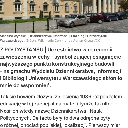
Siedziba Wydziału Dziennikarstwa, Informacji i Bibliologii Uniwersytetu
Warszawskiego
/ Źródło:
Wikimedia Commons
/
Adrian Grycuk/CC
Z PÓŁDYSTANSU | Uczestnictwo w ceremonii
zawieszenia wiechy - symbolizującej osiągnięcie
najwyższego punktu konstrukcyjnego budowli
- na gmachu Wydziału Dziennikarstwa, Informacji
i Bibliologii Uniwersytetu Warszawskiego skłoniło
mnie do wspomnień.
Tak się bowiem złożyło, że jesienią 1986 rozpocząłem
edukację w tej zacnej alma mater i tymże fakultecie.
Nosił on wtedy nazwę Dziennikarstwa i Nauk
Politycznych. De facto były to dwa odrębne byty
o różnej, chociaż pobliskiej, lokalizacji. Pierwszy miał