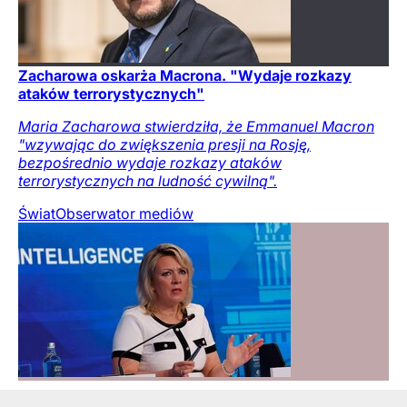
Zacharowa oskarża Macrona. "Wydaje rozkazy
ataków terrorystycznych"
Maria Zacharowa stwierdziła, że Emmanuel Macron
"wzywając do zwiększenia presji na Rosję,
bezpośrednio wydaje rozkazy ataków
terrorystycznych na ludność cywilną".
Świat
Obserwator mediów