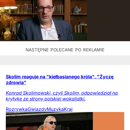
Skolim reaguje na "kiełbasianego króla". "Życzę
zdrowia"
Konrad Skolimowski, czyli Skolim, odpowiedział na
krytykę ze strony polskiej wokalistki.
Rozrywka
Gwiazdy
Muzyka
Kraj