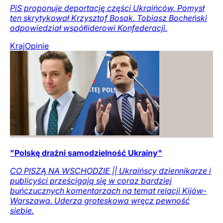
PiS proponuje deportację części Ukraińców. Pomysł
ten skrytykował Krzysztof Bosak. Tobiasz Bocheński
odpowiedział współliderowi Konfederacji.
Kraj
Opinie
"Polskę drażni samodzielność Ukrainy"
CO PISZĄ NA WSCHODZIE || Ukraińscy dziennikarze i
publicyści prześcigają się w coraz bardziej
buńczucznych komentarzach na temat relacji Kijów-
Warszawa. Uderza groteskowa wręcz pewność
siebie.