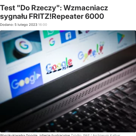
Test "Do Rzeczy": Wzmacniacz
sygnału FRITZ!Repeater 6000
Dodano:
5
lutego
2023
16:00
Wyszkukiwarka Google, zdjęcie ilustracyjne
Źródło:
PAP
/
Archiwum Kalbar