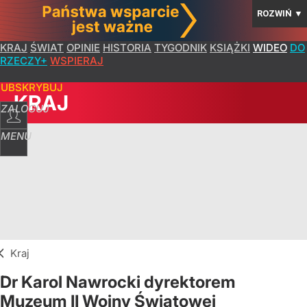
ROZWIŃ
▼
KRAJ
ŚWIAT
OPINIE
HISTORIA
TYGODNIK
KSIĄŻKI
WIDEO
DO
RZECZY+
WSPIERAJ
SUBSKRYBUJ
KRAJ
ZALOGUJ
MENU
Kraj
Dr Karol Nawrocki dyrektorem
Muzeum II Wojny Światowej