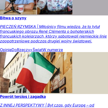
Bitwa o szyny
PIECZEŃ RZYMSKA | Miłośnicy filmu wiedzą, że to tytuł
francuskiego obrazu René Clémenta o bohaterskich
francuskich kolejarzach, którzy sabotowali niemieckie linie
zaopatrzeniowe podczas drugiej wojny światowej.
Opinie
DoRzeczy+
Świat
W numerze
Powrót tercios i zagadka
Z INNEJ PERSPEKTYWY | Był czas, gdy Europę – od