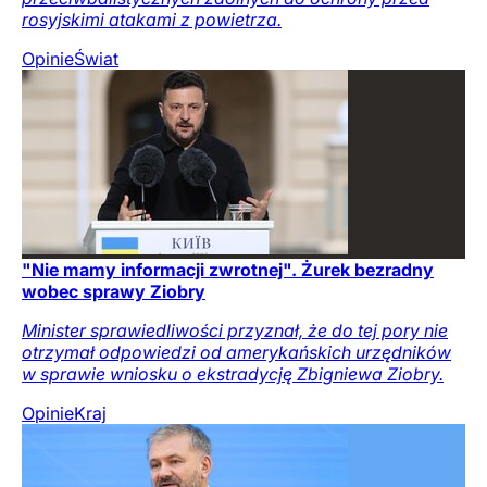
rosyjskimi atakami z powietrza.
Opinie
Świat
"Nie mamy informacji zwrotnej". Żurek bezradny
wobec sprawy Ziobry
Minister sprawiedliwości przyznał, że do tej pory nie
otrzymał odpowiedzi od amerykańskich urzędników
w sprawie wniosku o ekstradycję Zbigniewa Ziobry.
Opinie
Kraj