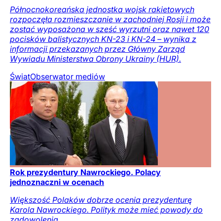
Północnokoreańska jednostka wojsk rakietowych
rozpoczęła rozmieszczanie w zachodniej Rosji i może
zostać wyposażona w sześć wyrzutni oraz nawet 120
pocisków balistycznych KN-23 i KN-24 – wynika z
informacji przekazanych przez Główny Zarząd
Wywiadu Ministerstwa Obrony Ukrainy (HUR).
Świat
Obserwator mediów
Rok prezydentury Nawrockiego. Polacy
jednoznaczni w ocenach
Większość Polaków dobrze ocenia prezydenturę
Karola Nawrockiego. Polityk może mieć powody do
zadowolenia.