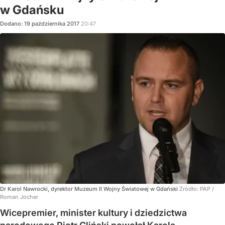
w Gdańsku
Dodano:
19
października
2017
20:47
Dr Karol Nawrocki, dyrektor Muzeum II Wojny Światowej w Gdański
Źródło:
PAP
/
Roman Jocher
Wicepremier, minister kultury i dziedzictwa