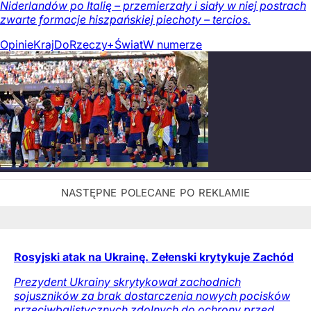
Niderlandów po Italię – przemierzały i siały w niej postrach
zwarte formacje hiszpańskiej piechoty – tercios.
Opinie
Kraj
DoRzeczy+
Świat
W numerze
Rosyjski atak na Ukrainę. Zełenski krytykuje Zachód
Prezydent Ukrainy skrytykował zachodnich
sojuszników za brak dostarczenia nowych pocisków
przeciwbalistycznych zdolnych do ochrony przed