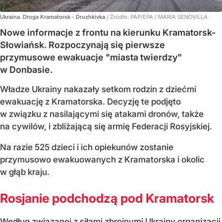
Ukraina. Droga Kramatorsk - Druzhkivka
/ Źródło:
PAP/EPA
/
MARIA SENOVILLA
Nowe informacje z frontu na kierunku Kramatorsk-
Słowiańsk. Rozpoczynają się pierwsze
przymusowe ewakuacje "miasta twierdzy"
w Donbasie.
Władze Ukrainy nakazały setkom rodzin z dziećmi
ewakuację z Kramatorska. Decyzję te podjęto
w związku z nasilającymi się atakami dronów, także
na cywilów, i zbliżającą się armię Federacji Rosyjskiej.
Na razie 525 dzieci i ich opiekunów zostanie
przymusowo ewakuowanych z Kramatorska i okolic
w głąb kraju.
Rosjanie podchodzą pod Kramatorsk
Według związanej z siłami zbrojnymi Ukrainy organizacji