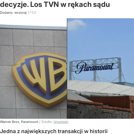
decyzje. Los TVN w rękach sądu
Dodano:
wczoraj
17:53
Warner Bros, Paramount
/ Źródło:
Unsplash
Jedna z największych transakcji w historii