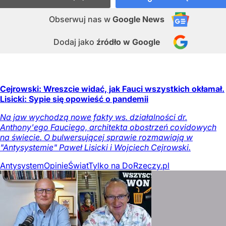
Obserwuj nas
w
Google News
Dodaj jako
źródło w Google
Cejrowski: Wreszcie widać, jak Fauci wszystkich okłamał.
Lisicki: Sypie się opowieść o pandemii
Na jaw wychodzą nowe fakty ws. działalności dr.
Anthony'ego Fauciego, architekta obostrzeń covidowych
na świecie. O bulwersującej sprawie rozmawiają w
"Antysystemie" Paweł Lisicki i Wojciech Cejrowski.
Antysystem
Opinie
Świat
Tylko na DoRzeczy.pl