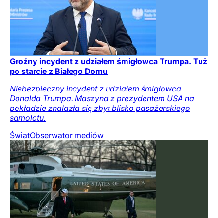
Groźny incydent z udziałem śmigłowca Trumpa. Tuż
po starcie z Białego Domu
Niebezpieczny incydent z udziałem śmigłowca
Donalda Trumpa. Maszyna z prezydentem USA na
pokładzie znalazła się zbyt blisko pasażerskiego
samolotu.
Świat
Obserwator mediów