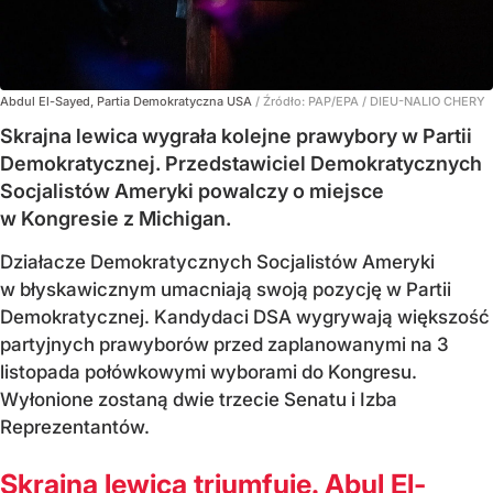
Abdul El-Sayed, Partia Demokratyczna USA
/ Źródło:
PAP/EPA
/
DIEU-NALIO CHERY
Skrajna lewica wygrała kolejne prawybory w Partii
Demokratycznej. Przedstawiciel Demokratycznych
Socjalistów Ameryki powalczy o miejsce
w Kongresie z Michigan.
Działacze Demokratycznych Socjalistów Ameryki
w błyskawicznym umacniają swoją pozycję w Partii
Demokratycznej. Kandydaci DSA wygrywają większość
partyjnych prawyborów przed zaplanowanymi na 3
listopada połówkowymi wyborami do Kongresu.
Wyłonione zostaną dwie trzecie Senatu i Izba
Reprezentantów.
Skrajna lewica triumfuje. Abul El-