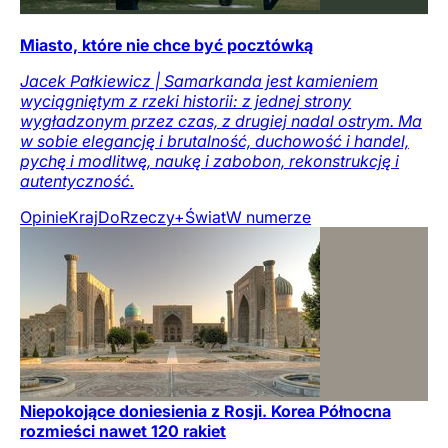
Miasto, które nie chce być pocztówką
Jacek Pałkiewicz | Samarkanda jest kamieniem
wyciągniętym z rzeki historii: z jednej strony
wygładzonym przez czas, z drugiej nadal ostrym. Ma
w sobie elegancję i brutalność, duchowość i handel,
pychę i modlitwę, naukę i zabobon, rekonstrukcję i
autentyczność.
Opinie
Kraj
DoRzeczy+
Świat
W numerze
Niepokojące doniesienia z Rosji. Korea Północna
rozmieści nawet 120 rakiet