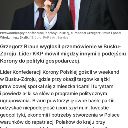
Przewodniczący Konfederacji Korony Polskiej, europoseł Grzegorz Braun i poseł
Włodzimierz Skalik
/ Źródło:
PAP
/
Art Service
Grzegorz Braun wygłosił przemówienie w Busku-
Zdroju. Lider KKP mówił między innymi o podejściu
Korony do polityki gospodarczej.
Lider Konfederacji Korony Polskiej gościł w weekend
w Busku-Zdroju, gdzie przy okazji targów książki
prawicowej spotkał się z mieszkańcami i turystami
i powiedział kilka słów o programie politycznym
ugrupowania. Braun powtórzył główne hasło partii:
odzyskać niepodległość
i poruszył m.in. kwestie
geopolityki, ekonomii i potrzeby stworzenia w Polsce
warunków do repatriacji Polaków do kraju przy