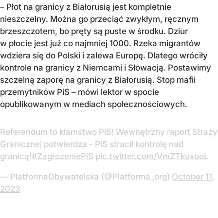
– Płot na granicy z Białorusią jest kompletnie
nieszczelny. Można go przeciąć zwykłym, ręcznym
brzeszczotem, bo pręty są puste w środku. Dziur
w płocie jest już co najmniej 1000. Rzeka migrantów
wdziera się do Polski i zalewa Europę. Dlatego wróciły
kontrole na granicy z Niemcami i Słowacją. Postawimy
szczelną zaporę na granicy z Białorusią. Stop mafii
przemytników PiS – mówi lektor w spocie
opublikowanym w mediach społecznościowych.
Referendum to kłamstwo PiS! Wewnętrzny raport Straży
Granicznej potwierdza - PiS stracił kontrolę nad
granicą!
#ZagrozeniePiS
pic.twitter.com/VmZTkuxuoL
— PlatformaObywatelska (@Platforma_org)
October 11,
2023