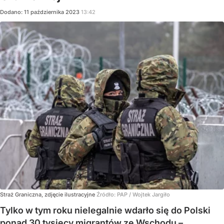
Dodano:
11
października
2023
13:42
Straż Graniczna, zdjęcie ilustracyjne
Źródło:
PAP
/
Wojtek Jargiło
Tylko w tym roku nielegalnie wdarło się do Polski
ponad 30 tysięcy migrantów ze Wschodu –