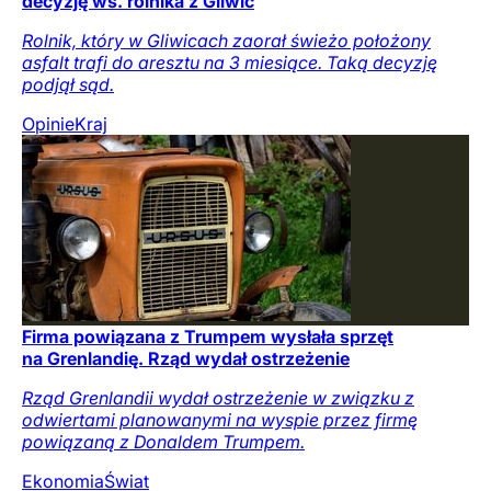
decyzję ws. rolnika z Gliwic
Rolnik, który w Gliwicach zaorał świeżo położony
asfalt trafi do aresztu na 3 miesiące. Taką decyzję
podjął sąd.
Opinie
Kraj
Firma powiązana z Trumpem wysłała sprzęt
na Grenlandię. Rząd wydał ostrzeżenie
Rząd Grenlandii wydał ostrzeżenie w związku z
odwiertami planowanymi na wyspie przez firmę
powiązaną z Donaldem Trumpem.
Ekonomia
Świat