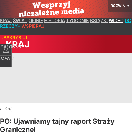
ROZWIŃ
▼
KRAJ
ŚWIAT
OPINIE
HISTORIA
TYGODNIK
KSIĄŻKI
WIDEO
DO
RZECZY+
WSPIERAJ
SUBSKRYBUJ
KRAJ
ZALOGUJ
MENU
Kraj
PO: Ujawniamy tajny raport Straży
Granicznej