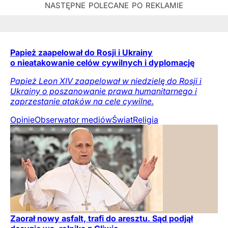
Papież zaapelował do Rosji i Ukrainy
o nieatakowanie celów cywilnych i dyplomację
Papież Leon XIV zaapelował w niedzielę do Rosji i
Ukrainy o poszanowanie prawa humanitarnego i
zaprzestanie ataków na cele cywilne.
Opinie
Obserwator mediów
Świat
Religia
Zaorał nowy asfalt, trafi do aresztu. Sąd podjął