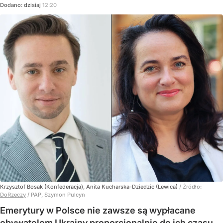
Dodano:
dzisiaj
12:20
Krzysztof Bosak (Konfederacja), Anita Kucharska-Dziedzic (Lewica)
/ Źródło:
DoRzeczy
/
PAP, Szymon Pulcyn
Emerytury w Polsce nie zawsze są wypłacane
obywatelom Ukrainy proporcjonalnie do ich czasu