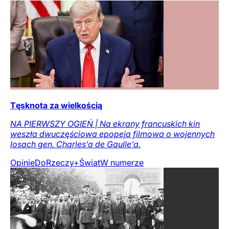
Tęsknota za wielkością
NA PIERWSZY OGIEŃ | Na ekrany francuskich kin
weszła dwuczęściowa epopeja filmowa o wojennych
losach gen. Charles’a de Gaulle’a.
Opinie
DoRzeczy+
Świat
W numerze