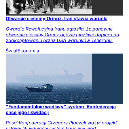
Otwarcie cieśniny Ormuz. Iran stawia warunki
Gwardia Rewolucyjna Iranu ogłosiła, że ponowne
otwarcie cieśniny Ormuz będzie możliwe dopiero po
zaakceptowaniu przez USA warunków Teheranu.
Świat
Ekonomia
"Fundamentalnie wadliwy" system. Konfederacja
chce jego likwidacji
Poseł Konfederacji Grzegorz Płaczek złożył projekt
ustawy likwidującej system kaucyjny. Pod