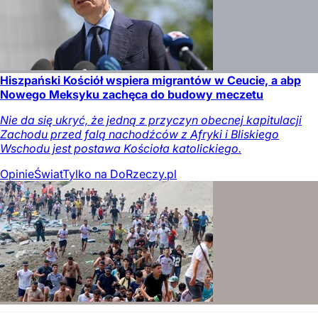
Hiszpański Kościół wspiera migrantów w Ceucie, a abp
Nowego Meksyku zachęca do budowy meczetu
Nie da się ukryć, że jedną z przyczyn obecnej kapitulacji
Zachodu przed falą nachodźców z Afryki i Bliskiego
Wschodu jest postawa Kościoła katolickiego.
Opinie
Świat
Tylko na DoRzeczy.pl