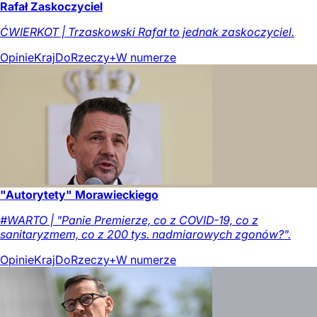
Rafał Zaskoczyciel
ĆWIERKOT | Trzaskowski Rafał to jednak zaskoczyciel.
Opinie
Kraj
DoRzeczy+
W numerze
"Autorytety" Morawieckiego
#WARTO | "Panie Premierze, co z COVID-19, co z
sanitaryzmem, co z 200 tys. nadmiarowych zgonów?".
Opinie
Kraj
DoRzeczy+
W numerze