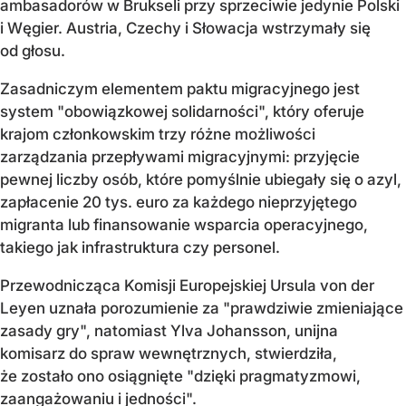
ambasadorów w Brukseli przy sprzeciwie jedynie Polski
i Węgier. Austria, Czechy i Słowacja wstrzymały się
od głosu.
Zasadniczym elementem paktu migracyjnego jest
system "obowiązkowej solidarności", który oferuje
krajom członkowskim trzy różne możliwości
zarządzania przepływami migracyjnymi: przyjęcie
pewnej liczby osób, które pomyślnie ubiegały się o azyl,
zapłacenie 20 tys. euro za każdego nieprzyjętego
migranta lub finansowanie wsparcia operacyjnego,
takiego jak infrastruktura czy personel.
Przewodnicząca Komisji Europejskiej Ursula von der
Leyen uznała porozumienie za "prawdziwie zmieniające
zasady gry", natomiast Ylva Johansson, unijna
komisarz do spraw wewnętrznych, stwierdziła,
że zostało ono osiągnięte "dzięki pragmatyzmowi,
zaangażowaniu i jedności".