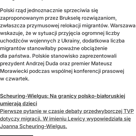
Polski rząd jednoznacznie sprzeciwia się
zaproponowanym przez Brukselę rozwiązaniom,
zwłaszcza przymusowej relokacji migrantów. Warszawa
wskazuje, że w sytuacji przyjęcia ogromnej liczby
uchodźców wojennych z Ukrainy, dodatkowa liczba
migrantów stanowiłaby poważne obciążenie
dla państwa. Polskie stanowisko zaprezentowali
prezydent Andrzej Duda oraz premier Mateusz
Morawiecki podczas wspólnej konferencji prasowej
w czwartek.
Scheuring-Wielgus: Na granicy polsko-białoruskiej
umierają dzieci
Pierwsze pytanie w czasie debaty przedwyborczej TVP
dotyczy migracji. W imieniu Lewicy wypowiedziała się
Joanna Scheuring-Wielgus.