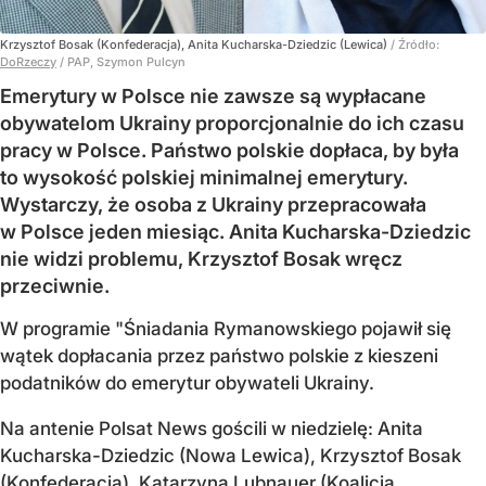
Krzysztof Bosak (Konfederacja), Anita Kucharska-Dziedzic (Lewica)
/ Źródło:
DoRzeczy
/
PAP, Szymon Pulcyn
Emerytury w Polsce nie zawsze są wypłacane
obywatelom Ukrainy proporcjonalnie do ich czasu
pracy w Polsce. Państwo polskie dopłaca, by była
to wysokość polskiej minimalnej emerytury.
Wystarczy, że osoba z Ukrainy przepracowała
w Polsce jeden miesiąc. Anita Kucharska-Dziedzic
nie widzi problemu, Krzysztof Bosak wręcz
przeciwnie.
W programie "Śniadania Rymanowskiego pojawił się
wątek dopłacania przez państwo polskie z kieszeni
podatników do emerytur obywateli Ukrainy.
Na antenie Polsat News gościli w niedzielę: Anita
Kucharska-Dziedzic (Nowa Lewica), Krzysztof Bosak
(Konfederacja), Katarzyna Lubnauer (Koalicja