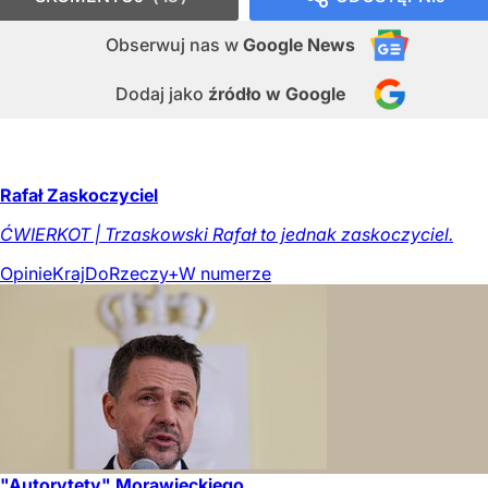
Obserwuj nas
w
Google News
Dodaj jako
źródło w Google
Rafał Zaskoczyciel
ĆWIERKOT | Trzaskowski Rafał to jednak zaskoczyciel.
Opinie
Kraj
DoRzeczy+
W numerze
"Autorytety" Morawieckiego