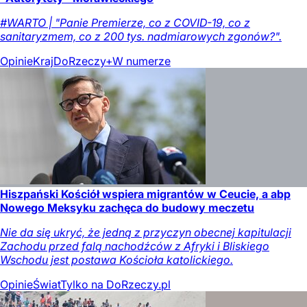
#WARTO | "Panie Premierze, co z COVID-19, co z
sanitaryzmem, co z 200 tys. nadmiarowych zgonów?".
Opinie
Kraj
DoRzeczy+
W numerze
Hiszpański Kościół wspiera migrantów w Ceucie, a abp
Nowego Meksyku zachęca do budowy meczetu
Nie da się ukryć, że jedną z przyczyn obecnej kapitulacji
Zachodu przed falą nachodźców z Afryki i Bliskiego
Wschodu jest postawa Kościoła katolickiego.
Opinie
Świat
Tylko na DoRzeczy.pl