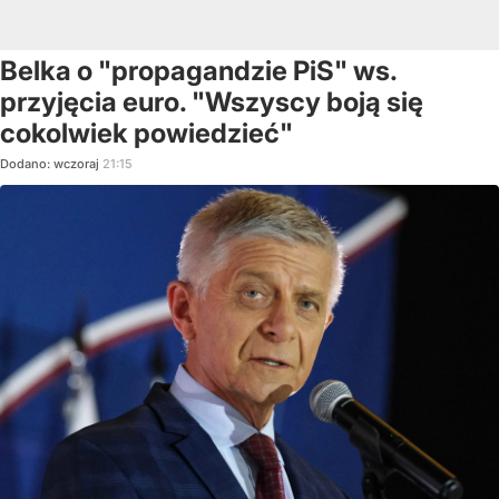
Belka o "propagandzie PiS" ws.
przyjęcia euro. "Wszyscy boją się
cokolwiek powiedzieć"
Dodano:
wczoraj
21:15