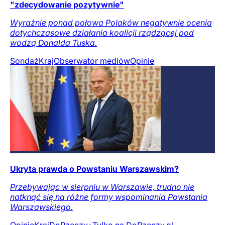
"zdecydowanie pozytywnie"
Wyraźnie ponad połowa Polaków negatywnie ocenia
dotychczasowe działania koalicji rządzącej pod
wodzą Donalda Tuska.
Sondaż
Kraj
Obserwator mediów
Opinie
Ukryta prawda o Powstaniu Warszawskim?
Przebywając w sierpniu w Warszawie, trudno nie
natknąć się na różne formy wspominania Powstania
Warszawskiego.
Opinie
Kraj
DoRzeczy+
Tylko na DoRzeczy.pl