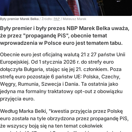
Były premier Marek Belka
/ Źródło:
PAP
/
Mateusz Marek
Były premier i były prezes NBP Marek Belka uważa,
że przez "propagandę PiS", obecnie temat
wprowadzenia w Polsce euro jest tematem tabu.
Obecnie euro jest oficjalną walutą 21 z 27 państw Unii
Europejskiej. Od 1 stycznia 2026 r. do strefy euro
dołączyła Bułgaria, stając się jej 21. członkiem.
Poza
strefą euro pozostaje 6 państw UE:
Polska, Czechy,
Węgry, Rumunia, Szwecja i Dania
. Ta ostatnia jako
jedyna ma formalny traktatowy opt-out z obowiązku
przyjęcia euro.
Według Marka Belki, "kwestia przyjęcia przez Polskę
euro została na tyle obrzydzona przez propagandę PiS,
że wszyscy boją się na ten temat cokolwiek