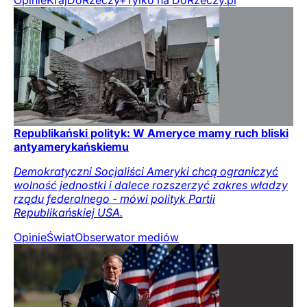
Republikański polityk: W Ameryce mamy ruch bliski
antyamerykańskiemu
Demokratyczni Socjaliści Ameryki chcą ograniczyć
wolność jednostki i dalece rozszerzyć zakres władzy
rządu federalnego - mówi polityk Partii
Republikańskiej USA.
Opinie
Świat
Obserwator mediów