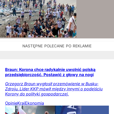
Braun: Korona chce radykalnie uwolnić polską
przedsiębiorczość. Postawić z głowy na nogi
Grzegorz Braun wygłosił przemówienie w Busku-
Zdroju. Lider KKP mówił między innymi o podejściu
Korony do polityki gospodarczej.
Opinie
Kraj
Ekonomia