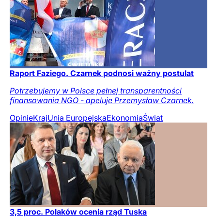
Raport Faziego. Czarnek podnosi ważny postulat
Potrzebujemy w Polsce pełnej transparentności
finansowania NGO - apeluje Przemysław Czarnek.
Opinie
Kraj
Unia Europejska
Ekonomia
Świat
3,5 proc. Polaków ocenia rząd Tuska