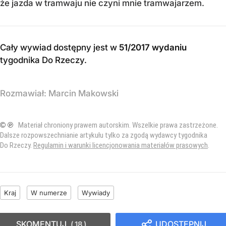
że jazda w tramwaju nie czyni mnie tramwajarzem.
Cały wywiad dostępny jest w
51/2017 wydaniu
tygodnika Do Rzeczy
.
Rozmawiał:
Marcin Makowski
© ℗
Materiał chroniony prawem autorskim. Wszelkie prawa zastrzeżone.
Dalsze rozpowszechnianie artykułu tylko za zgodą wydawcy tygodnika
Do Rzeczy.
Regulamin i warunki licencjonowania materiałów prasowych
.
Kraj
W numerze
Wywiady
SKOMENTUJ
UDOSTĘPNIJ
18