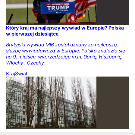
Który kraj ma najlepszy wywiad w Europie? Polska
w pierwszej dziesiątce
Brytyjski wywiad MI6 został uznany za najlepszą
służbę wywiadowczą w Europie. Polska znalazła się
na 9. miejscu, wyprzedzając m.in. Danię, Hiszpanię,
Włochy i Czechy
Kraj
Świat