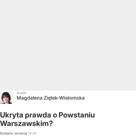
Autor:
Magdalena Ziętek-Wielomska
Ukryta prawda o Powstaniu
Warszawskim?
Dodano:
wczoraj
19:00