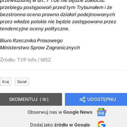
przewidzianej w art. 7 TUE nie będzie zakłócać
przebiegu postępowań przed tym Trybunałem i że
bezstronna ocena prawna działań podejmowanych
przez władze polskie nie będzie zastępowana przez
tendencyjne oceny polityczne.
Biuro Rzecznika Prasowego
Ministerstwo Spraw Zagranicznych
Źródło:
TVP Info
/
MSZ
Kraj
Świat
SKOMENTUJ
UDOSTĘPNIJ
16
Obserwuj nas
w
Google News
Dodaj jako
źródło w Google