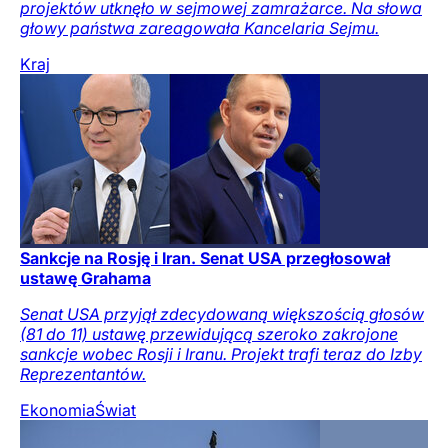
projektów utknęło w sejmowej zamrażarce. Na słowa
głowy państwa zareagowała Kancelaria Sejmu.
Kraj
Sankcje na Rosję i Iran. Senat USA przegłosował
ustawę Grahama
Senat USA przyjął zdecydowaną większością głosów
(81 do 11) ustawę przewidującą szeroko zakrojone
sankcje wobec Rosji i Iranu. Projekt trafi teraz do Izby
Reprezentantów.
Ekonomia
Świat