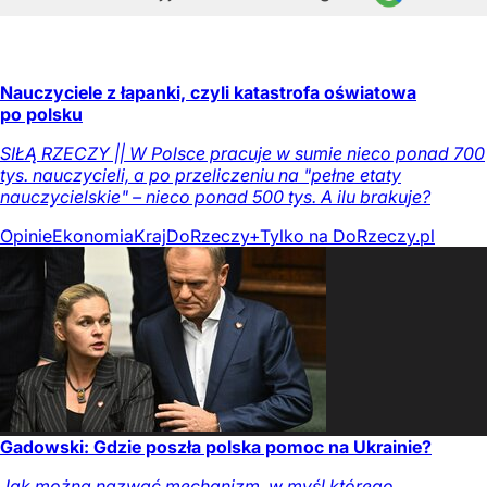
Nauczyciele z łapanki, czyli katastrofa oświatowa
po polsku
SIŁĄ RZECZY || W Polsce pracuje w sumie nieco ponad 700
tys. nauczycieli, a po przeliczeniu na "pełne etaty
nauczycielskie" – nieco ponad 500 tys. A ilu brakuje?
Opinie
Ekonomia
Kraj
DoRzeczy+
Tylko na DoRzeczy.pl
Gadowski: Gdzie poszła polska pomoc na Ukrainie?
Jak można nazwać mechanizm, w myśl którego