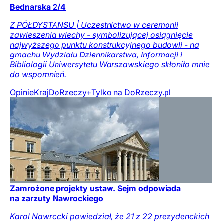
Bednarska 2/4
Z PÓŁDYSTANSU | Uczestnictwo w ceremonii
zawieszenia wiechy - symbolizującej osiągnięcie
najwyższego punktu konstrukcyjnego budowli - na
gmachu Wydziału Dziennikarstwa, Informacji i
Bibliologii Uniwersytetu Warszawskiego skłoniło mnie
do wspomnień.
Opinie
Kraj
DoRzeczy+
Tylko na DoRzeczy.pl
Zamrożone projekty ustaw. Sejm odpowiada
na zarzuty Nawrockiego
Karol Nawrocki powiedział, że 21 z 22 prezydenckich