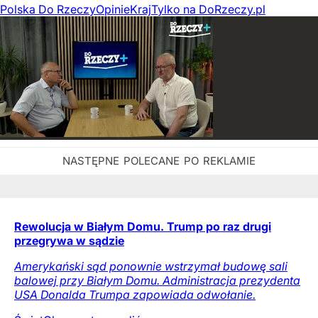
Polska Do Rzeczy
Opinie
Kraj
Tylko na DoRzeczy.pl
Rewolucja w Białym Domu. Trump po raz drugi
przegrywa w sądzie
Amerykański sąd ponownie wstrzymał budowę sali
balowej przy Białym Domu. Administracja prezydenta
USA Donalda Trumpa zapowiada odwołanie.