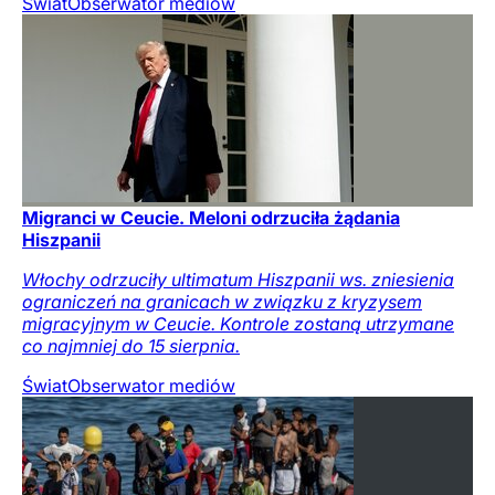
Świat
Obserwator mediów
Migranci w Ceucie. Meloni odrzuciła żądania
Hiszpanii
Włochy odrzuciły ultimatum Hiszpanii ws. zniesienia
ograniczeń na granicach w związku z kryzysem
migracyjnym w Ceucie. Kontrole zostaną utrzymane
co najmniej do 15 sierpnia.
Świat
Obserwator mediów