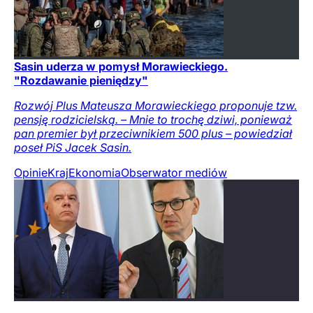
Sasin uderza w pomysł Morawieckiego.
"Rozdawanie pieniędzy"
Rozwój Plus Mateusza Morawieckiego proponuje tzw.
pensję rodzicielską. – Mnie to trochę dziwi, ponieważ
pan premier był przeciwnikiem 500 plus – powiedział
poseł PiS Jacek Sasin.
Opinie
Kraj
Ekonomia
Obserwator mediów