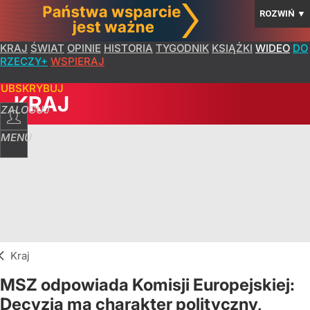
ROZWIŃ
▼
KRAJ
ŚWIAT
OPINIE
HISTORIA
TYGODNIK
KSIĄŻKI
WIDEO
DO
RZECZY+
WSPIERAJ
SUBSKRYBUJ
KRAJ
ZALOGUJ
MENU
Kraj
MSZ odpowiada Komisji Europejskiej:
Decyzja ma charakter polityczny,