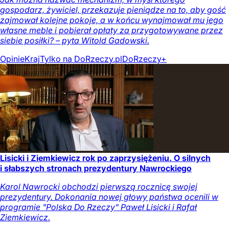
gospodarz, żywiciel, przekazuje pieniądze na to, aby gość
zajmował kolejne pokoje, a w końcu wynajmował mu jego
własne meble i pobierał opłaty za przygotowywane przez
siebie posiłki? – pyta Witold Gadowski.
Opinie
Kraj
Tylko na DoRzeczy.pl
DoRzeczy+
Lisicki i Ziemkiewicz rok po zaprzysiężeniu. O silnych
i słabszych stronach prezydentury Nawrockiego
Karol Nawrocki obchodzi pierwszą rocznicę swojej
prezydentury. Dokonania nowej głowy państwa ocenili w
programie "Polska Do Rzeczy" Paweł Lisicki i Rafał
Ziemkiewicz.