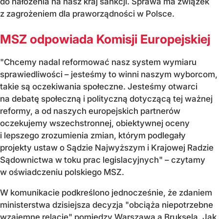
do nałożenia na nasz kraj sankcji. Sprawa ma związek
z zagrożeniem dla praworządności w Polsce.
MSZ odpowiada Komisji Europejskiej
"Chcemy nadal reformować nasz system wymiaru
sprawiedliwości – jesteśmy to winni naszym wyborcom,
takie są oczekiwania społeczne. Jesteśmy otwarci
na debatę społeczną i polityczną dotyczącą tej ważnej
reformy, a od naszych europejskich partnerów
oczekujemy wszechstronnej, obiektywnej oceny
i lepszego zrozumienia zmian, którym podlegały
projekty ustaw o Sądzie Najwyższym i Krajowej Radzie
Sądownictwa w toku prac legislacyjnych" – czytamy
w oświadczeniu polskiego MSZ.
W komunikacie podkreślono jednocześnie, że zdaniem
ministerstwa dzisiejsza decyzja "obciąża niepotrzebne
wzajemne relacje" pomiędzy Warszawą a Brukselą. Jak