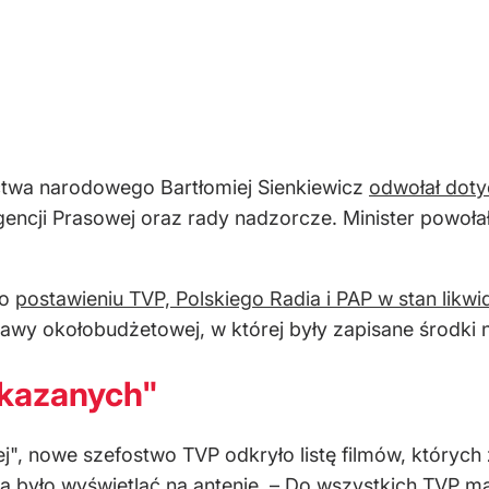
zictwa narodowego Bartłomiej Sienkiewicz
odwołał dot
 Agencji Prasowej oraz rady nadzorcze. Minister powo
 o
postawieniu TVP, Polskiego Radia i PAP w stan likwid
awy okołobudżetowej, w której były zapisane środki 
akazanych"
", nowe szefostwo TVP odkryło listę filmów, których
 było wyświetlać na antenie. – Do wszystkich TVP ma