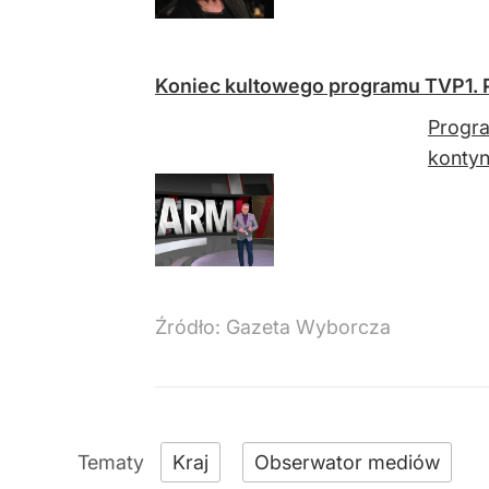
Koniec kultowego programu TVP1. 
Progra
konty
Źródło:
Gazeta Wyborcza
Kraj
Obserwator mediów