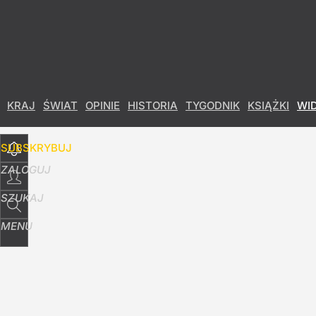
Udostępnij
29
Skomentuj
KRAJ
ŚWIAT
OPINIE
HISTORIA
TYGODNIK
KSIĄŻKI
WI
SUBSKRYBUJ
ZALOGUJ
SZUKAJ
MENU