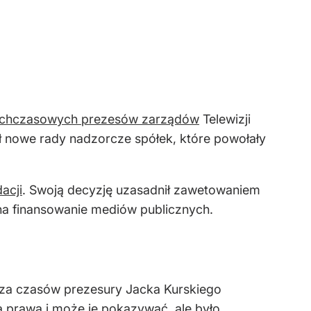
ychczasowych prezesów zarządów
Telewizji
łał nowe rady nadzorcze spółek, które powołały
acji
. Swoją decyzję uzasadnił zawetowaniem
na finansowanie mediów publicznych.
 za czasów prezesury Jacka Kurskiego
 prawa i może je pokazywać, ale było