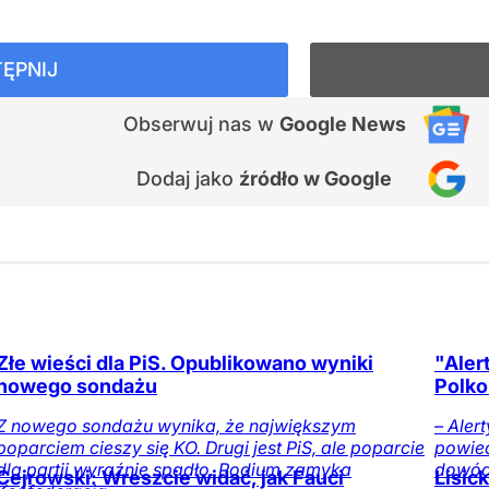
ĘPNIJ
Obserwuj nas
w
Google News
Dodaj jako
źródło w Google
Złe wieści dla PiS. Opublikowano wyniki
"Aler
nowego sondażu
Polko
Z nowego sondażu wynika, że największym
– Aler
poparciem cieszy się KO. Drugi jest PiS, ale poparcie
powied
dla partii wyraźnie spadło. Podium zamyka
dowód
Cejrowski: Wreszcie widać, jak Fauci
Lisic