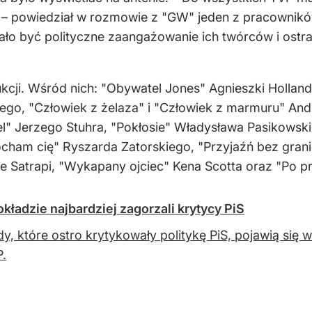
ć – powiedział w rozmowie z "GW" jeden z pracowników 
iało być polityczne zaangażowanie ich twórców i ostr
odukcji. Wśród nich: "Obywatel Jones" Agnieszki Holla
go, "Człowiek z żelaza" i "Człowiek z marmuru" And
l" Jerzego Stuhra, "Pokłosie" Władysława Pasikowskie
kocham cię" Ryszarda Zatorskiego, "Przyjaźń bez gra
e Satrapi, "Wykapany ojciec" Kena Scotta oraz "Po pro
ładzie najbardziej zagorzali krytycy PiS
y, które ostro krytykowały politykę PiS, pojawią się 
.