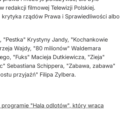
redakcji filmowej Telewizji Polskiej.
a krytyka rządów Prawa i Sprawiedliwości albo
nd, "Pestka" Krystyny Jandy, "Kochankowie
rzeja Wajdy, "80 milionów" Waldemara
go, "Fuks" Macieja Dutkiewicza, "Zieja"
nic" Sebastiana Schippera, "Zabawa, zabawa"
stu przyjaźń" Filipa Zylbera.
w programie "Hala odlotów", który wraca