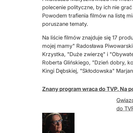
polecenie polityczne, by ich nie gra
Powodem trafienia filmów na listę m
poruszane tematy.
Na liście filmów znajduje się 17 pr
mojej mamy" Radosława Piwowarskie
Krzystka, "Duże zwierzę" i "Obywate
Roberta Glińskiego, "Dzień dobry, 
Kingi Dębskiej, "Skłodowska" Marjan
Znany program wraca do TVP. Na pok
Gwiazd
do TVP