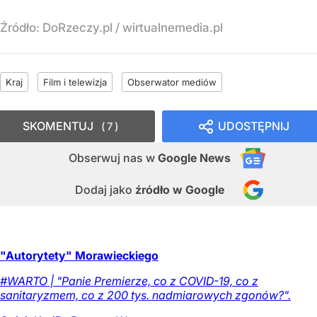
Źródło:
DoRzeczy.pl
/
wirtualnemedia.pl
Kraj
Film i telewizja
Obserwator mediów
SKOMENTUJ
UDOSTĘPNIJ
7
Obserwuj nas
w
Google News
Dodaj jako
źródło w Google
"Autorytety" Morawieckiego
#WARTO | "Panie Premierze, co z COVID-19, co z
sanitaryzmem, co z 200 tys. nadmiarowych zgonów?".