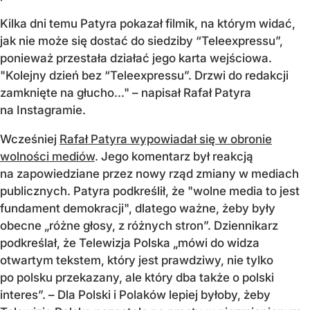
Kilka dni temu Patyra pokazał filmik, na którym widać,
jak nie może się dostać do siedziby “Teleexpressu”,
ponieważ przestała działać jego karta wejściowa.
"Kolejny dzień bez “Teleexpressu”. Drzwi do redakcji
zamknięte na głucho..." – napisał Rafał Patyra
na Instagramie.
Wcześniej
Rafał Patyra wypowiadał się w obronie
wolności mediów
. Jego komentarz był reakcją
na zapowiedziane przez nowy rząd zmiany w mediach
publicznych. Patyra podkreślił, że "wolne media to jest
fundament demokracji", dlatego ważne, żeby były
obecne „różne głosy, z różnych stron”. Dziennikarz
podkreślał, że Telewizja Polska „mówi do widza
otwartym tekstem, który jest prawdziwy, nie tylko
po polsku przekazany, ale który dba także o polski
interes”. – Dla Polski i Polaków lepiej byłoby, żeby