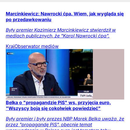
Marcinkiewicz: Nawrocki ćpa. Wiem, jak wygląda się
po przedawkowaniu
Były premier Kazimierz Marcinkiewicz stwierdził w
mediach publicznych, że "Karol Nawrocki ćpa".
Kraj
Obserwator mediów
Belka o "propagandzie PiS" ws. przyjęcia euro.
"Wszyscy boją się cokolwiek powiedzieć"
Były premier i były prezes NBP Marek Belka uważa, że
przez "propagandę PiS", obecnie temat