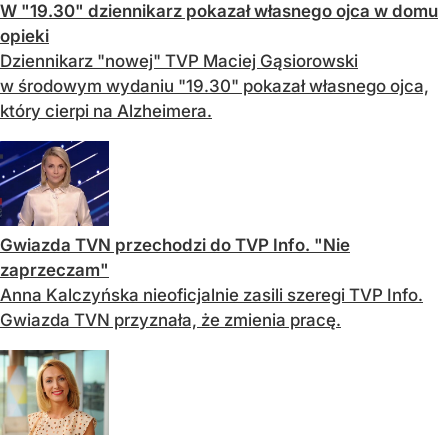
W "19.30" dziennikarz pokazał własnego ojca w domu
opieki
Dziennikarz "nowej" TVP Maciej Gąsiorowski
w środowym wydaniu "19.30" pokazał własnego ojca,
który cierpi na Alzheimera.
Gwiazda TVN przechodzi do TVP Info. "Nie
zaprzeczam"
Anna Kalczyńska nieoficjalnie zasili szeregi TVP Info.
Gwiazda TVN przyznała, że zmienia pracę.