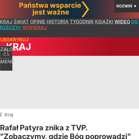
ROZWIŃ
▼
KRAJ
ŚWIAT
OPINIE
HISTORIA
TYGODNIK
KSIĄŻKI
WIDEO
DO
RZECZY+
WSPIERAJ
SUBSKRYBUJ
KRAJ
ZALOGUJ
MENU
Kraj
Rafał Patyra znika z TVP.
"Zobaczymy, gdzie Bóg poprowadzi"