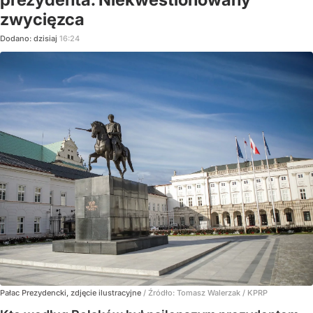
zwycięzca
Dodano:
dzisiaj
16:24
Pałac Prezydencki, zdjęcie ilustracyjne
/ Źródło:
Tomasz Walerzak / KPRP