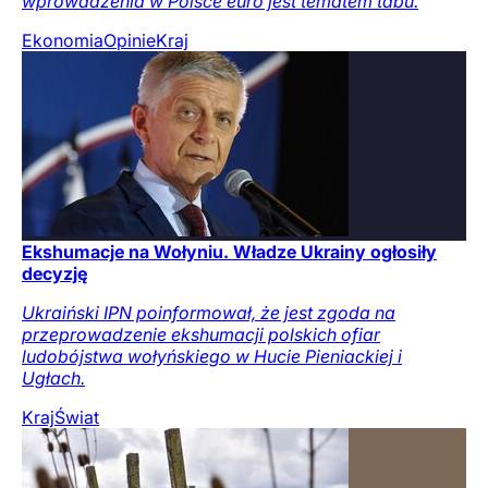
wprowadzenia w Polsce euro jest tematem tabu.
Ekonomia
Opinie
Kraj
Ekshumacje na Wołyniu. Władze Ukrainy ogłosiły
decyzję
Ukraiński IPN poinformował, że jest zgoda na
przeprowadzenie ekshumacji polskich ofiar
ludobójstwa wołyńskiego w Hucie Pieniackiej i
Ugłach.
Kraj
Świat