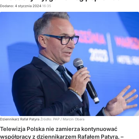
Dodano:
4
stycznia
2024
16:35
Dziennikarz Rafał Patyra
Źródło:
PAP
/
Marcin Obara
Telewizja Polska nie zamierza kontynuować
współpracy z dziennikarzem Rafałem Patyrą. –