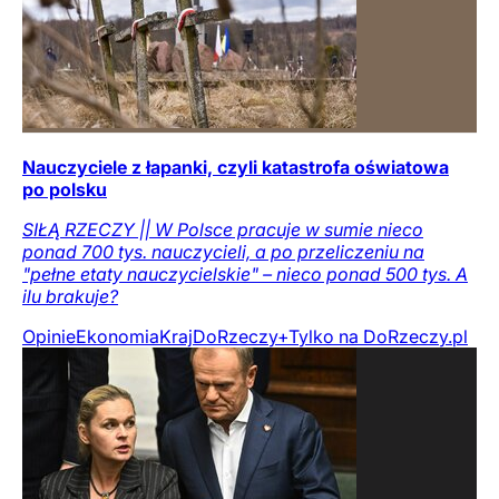
Nauczyciele z łapanki, czyli katastrofa oświatowa
po polsku
SIŁĄ RZECZY || W Polsce pracuje w sumie nieco
ponad 700 tys. nauczycieli, a po przeliczeniu na
"pełne etaty nauczycielskie" – nieco ponad 500 tys. A
ilu brakuje?
Opinie
Ekonomia
Kraj
DoRzeczy+
Tylko na DoRzeczy.pl