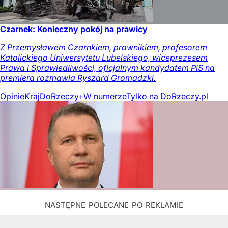
Czarnek: Konieczny pokój na prawicy
Z Przemysławem Czarnkiem, prawnikiem, profesorem
Katolickiego Uniwersytetu Lubelskiego, wiceprezesem
Prawa i Sprawiedliwości, oficjalnym kandydatem PiS na
premiera rozmawia Ryszard Gromadzki.
Opinie
Kraj
DoRzeczy+
W numerze
Tylko na DoRzeczy.pl