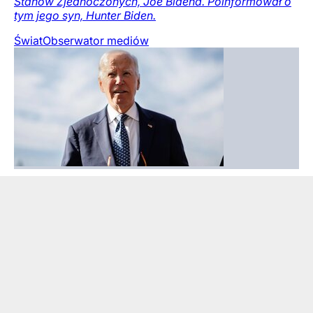
Stanów Zjednoczonych, Joe Bidena. Poinformował o
tym jego syn, Hunter Biden.
Świat
Obserwator mediów