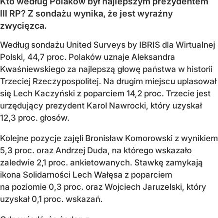
Kto według Polaków był najlepszym prezydentem
III RP? Z sondażu wynika, że jest wyraźny
zwycięzca.
Według sondażu United Surveys by IBRIS dla Wirtualnej
Polski, 44,7 proc. Polaków uznaje Aleksandra
Kwaśniewskiego za najlepszą głowę państwa w historii
Trzeciej Rzeczypospolitej. Na drugim miejscu uplasował
się Lech Kaczyński z poparciem 14,2 proc. Trzecie jest
urzędujący prezydent Karol Nawrocki, który uzyskał
12,3 proc. głosów.
Kolejne pozycje zajęli Bronisław Komorowski z wynikiem
5,3 proc. oraz Andrzej Duda, na którego wskazało
zaledwie 2,1 proc. ankietowanych. Stawkę zamykają
ikona Solidarności Lech Wałęsa z poparciem
na poziomie 0,3 proc. oraz Wojciech Jaruzelski, który
uzyskał 0,1 proc. wskazań.