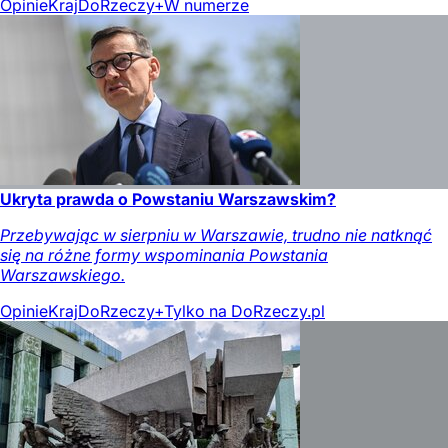
Opinie
Kraj
DoRzeczy+
W numerze
Ukryta prawda o Powstaniu Warszawskim?
Przebywając w sierpniu w Warszawie, trudno nie natknąć
się na różne formy wspominania Powstania
Warszawskiego.
Opinie
Kraj
DoRzeczy+
Tylko na DoRzeczy.pl