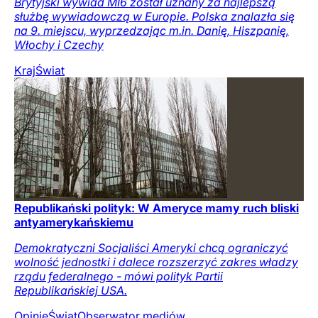
Brytyjski wywiad MI6 został uznany za najlepszą
służbę wywiadowczą w Europie. Polska znalazła się
na 9. miejscu, wyprzedzając m.in. Danię, Hiszpanię,
Włochy i Czechy
Kraj
Świat
Republikański polityk: W Ameryce mamy ruch bliski
antyamerykańskiemu
Demokratyczni Socjaliści Ameryki chcą ograniczyć
wolność jednostki i dalece rozszerzyć zakres władzy
rządu federalnego - mówi polityk Partii
Republikańskiej USA.
Opinie
Świat
Obserwator mediów