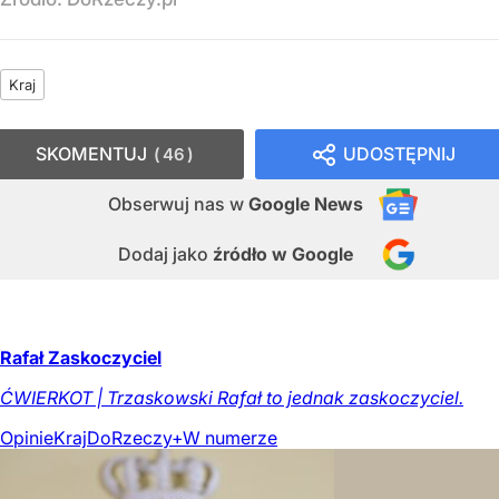
Kraj
SKOMENTUJ
UDOSTĘPNIJ
46
Obserwuj nas
w
Google News
Dodaj jako
źródło w Google
Rafał Zaskoczyciel
ĆWIERKOT | Trzaskowski Rafał to jednak zaskoczyciel.
Opinie
Kraj
DoRzeczy+
W numerze