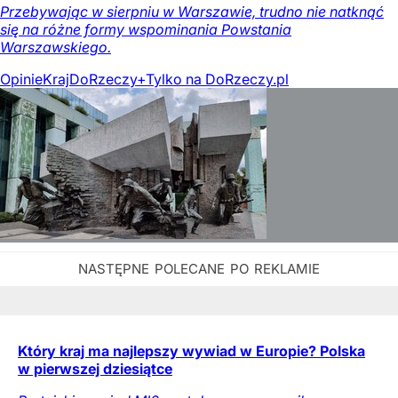
Przebywając w sierpniu w Warszawie, trudno nie natknąć
się na różne formy wspominania Powstania
Warszawskiego.
Opinie
Kraj
DoRzeczy+
Tylko na DoRzeczy.pl
Który kraj ma najlepszy wywiad w Europie? Polska
w pierwszej dziesiątce