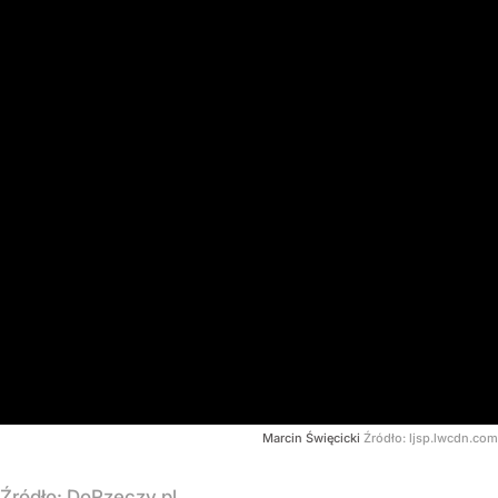
Marcin Święcicki
Źródło:
ljsp.lwcdn.com
Źródło:
DoRzeczy.pl