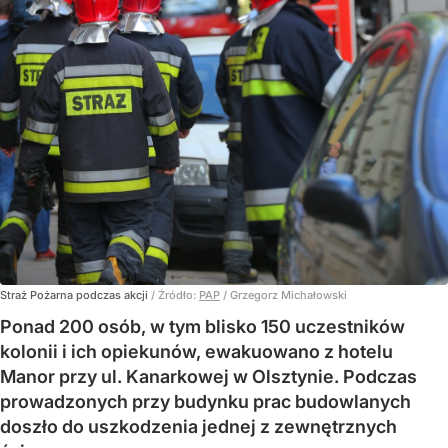
Straż Pożarna podczas akcji
/ Źródło:
PAP
/
Grzegorz Michałowski
Ponad 200 osób, w tym blisko 150 uczestników
kolonii i ich opiekunów, ewakuowano z hotelu
Manor przy ul. Kanarkowej w Olsztynie. Podczas
prowadzonych przy budynku prac budowlanych
doszło do uszkodzenia jednej z zewnętrznych