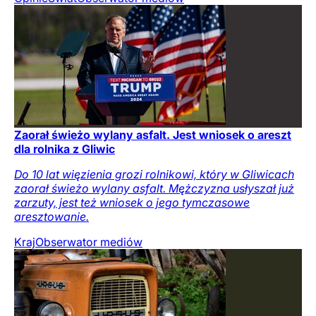
Zaorał świeżo wylany asfalt. Jest wniosek o areszt
dla rolnika z Gliwic
Do 10 lat więzienia grozi rolnikowi, który w Gliwicach
zaorał świeżo wylany asfalt. Mężczyzna usłyszał już
zarzuty, jest też wniosek o jego tymczasowe
aresztowanie.
Kraj
Obserwator mediów