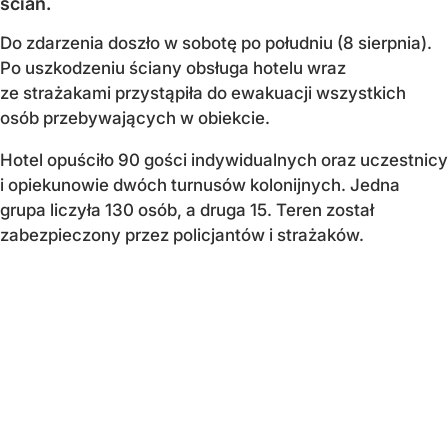
ścian.
Do zdarzenia doszło w sobotę po południu (8 sierpnia).
Po uszkodzeniu ściany obsługa hotelu wraz
ze strażakami przystąpiła do ewakuacji wszystkich
osób przebywających w obiekcie.
Hotel opuściło 90 gości indywidualnych oraz uczestnicy
i opiekunowie dwóch turnusów kolonijnych. Jedna
grupa liczyła 130 osób, a druga 15. Teren został
zabezpieczony przez policjantów i strażaków.
Olsztyn: Hotel Manor zamknięty
do poniedziałku
Na miejsce wezwano również przedstawicieli nadzoru
budowlanego, którzy zdecydowali o zamknięciu obiektu
do poniedziałku (10 sierpnia). Wtedy mają zostać
przeprowadzone dalsze czynności i podjęta decyzja...