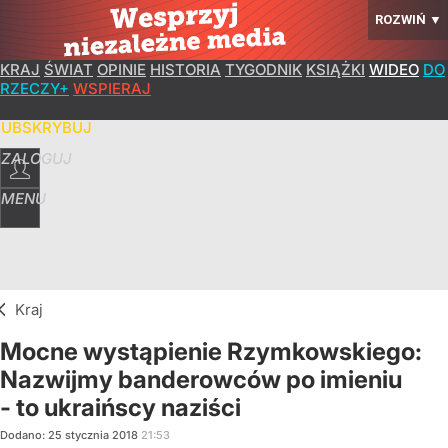
ROZWIŃ
▼
KRAJ
ŚWIAT
OPINIE
HISTORIA
TYGODNIK
KSIĄŻKI
WIDEO
DO
RZECZY+
WSPIERAJ
SUBSKRYBUJ
ZALOGUJ
MENU
Kraj
Mocne wystąpienie Rzymkowskiego:
Nazwijmy banderowców po imieniu
- to ukraińscy naziści
Dodano:
25
stycznia
2018
21:53