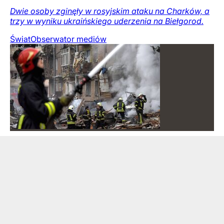
Dwie osoby zginęły w rosyjskim ataku na Charków, a
trzy w wyniku ukraińskiego uderzenia na Biełgorod.
Świat
Obserwator mediów