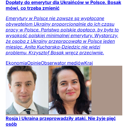
Dopłaty do emerytur dla Ukraińców w Polsce. Bosak
mówi, co trzeba zmienić
Emerytury w Polsce nie zawsze są wypłacane
obywatelom Ukrainy proporcjonalnie do ich czasu
pracy w Polsce. Państwo polskie dopłaca, by była to
wysokość polskiej minimalnej emerytury. Wystarczy,
że osoba z Ukrainy przepracowała w Polsce jeden
miesiąc. Anita Kucharska-Dziedzic nie widzi
problemu, Krzysztof Bosak wręcz przeciwnie.
Ekonomia
Opinie
Obserwator mediów
Kraj
Rosja i Ukraina przeprowadziły ataki. Nie żyje pięć
osób