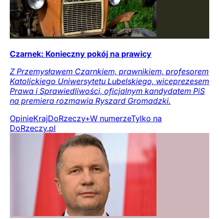
Czarnek: Konieczny pokój na prawicy
Z Przemysławem Czarnkiem, prawnikiem, profesorem
Katolickiego Uniwersytetu Lubelskiego, wiceprezesem
Prawa i Sprawiedliwości, oficjalnym kandydatem PiS
na premiera rozmawia Ryszard Gromadzki.
Opinie
Kraj
DoRzeczy+
W numerze
Tylko na
DoRzeczy.pl