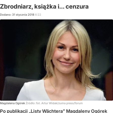
Zbrodniarz, książka i... cenzura
Dodano:
31
stycznia
2018
6:22
Magdalena Ogórek
Źródło:
fot. Artur Widak/zuma press/forum
Po publikacji „Listy Wächtera” Magdaleny Ogórek