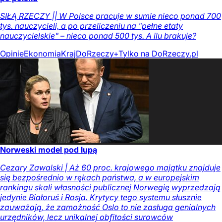
SIŁĄ RZECZY || W Polsce pracuje w sumie nieco ponad 700
tys. nauczycieli, a po przeliczeniu na "pełne etaty
nauczycielskie" – nieco ponad 500 tys. A ilu brakuje?
Opinie
Ekonomia
Kraj
DoRzeczy+
Tylko na DoRzeczy.pl
Norweski model pod lupą
Cezary Zawalski | Aż 60 proc. krajowego majątku znajduje
się bezpośrednio w rękach państwa, a w europejskim
rankingu skali własności publicznej Norwegię wyprzedzają
jedynie Białoruś i Rosja. Krytycy tego systemu słusznie
zauważają, że zamożność Oslo to nie zasługa genialnych
urzędników, lecz unikalnej obfitości surowców