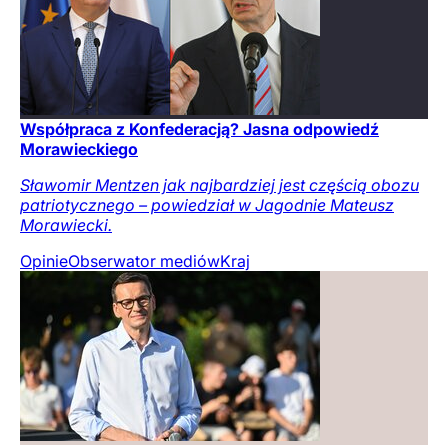
Współpraca z Konfederacją? Jasna odpowiedź
Morawieckiego
Sławomir Mentzen jak najbardziej jest częścią obozu
patriotycznego – powiedział w Jagodnie Mateusz
Morawiecki.
Opinie
Obserwator mediów
Kraj