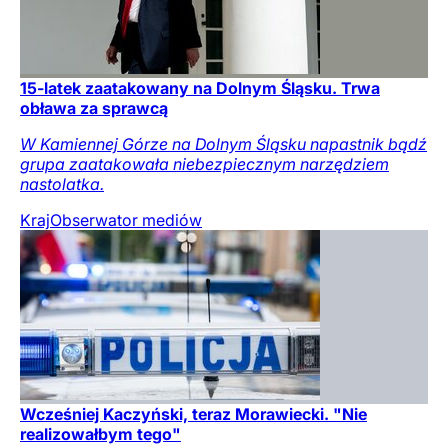
15-latek zaatakowany na Dolnym Śląsku. Trwa
obława za sprawcą
W Kamiennej Górze na Dolnym Śląsku napastnik bądź
grupa zaatakowała niebezpiecznym narzędziem
nastolatka.
Kraj
Obserwator mediów
Wcześniej Kaczyński, teraz Morawiecki. "Nie
realizowałbym tego"