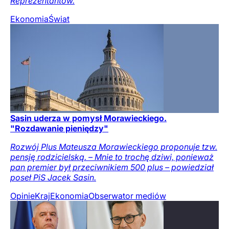
Reprezentantów.
Ekonomia
Świat
Sasin uderza w pomysł Morawieckiego.
"Rozdawanie pieniędzy"
Rozwój Plus Mateusza Morawieckiego proponuje tzw.
pensję rodzicielską. – Mnie to trochę dziwi, ponieważ
pan premier był przeciwnikiem 500 plus – powiedział
poseł PiS Jacek Sasin.
Opinie
Kraj
Ekonomia
Obserwator mediów