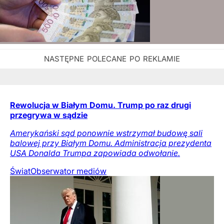
Rewolucja w Białym Domu. Trump po raz drugi
przegrywa w sądzie
Amerykański sąd ponownie wstrzymał budowę sali
balowej przy Białym Domu. Administracja prezydenta
USA Donalda Trumpa zapowiada odwołanie.
Świat
Obserwator mediów