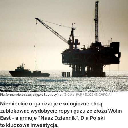
Platforma wiertnicza, zdjęcie ilustracyjne
/ Źródło:
PAP
/
EUGENE GARCIA
Niemieckie organizacje ekologiczne chcą
zablokować wydobycie ropy i gazu ze złoża Wolin
East – alarmuje "Nasz Dziennik". Dla Polski
to kluczowa inwestycja.