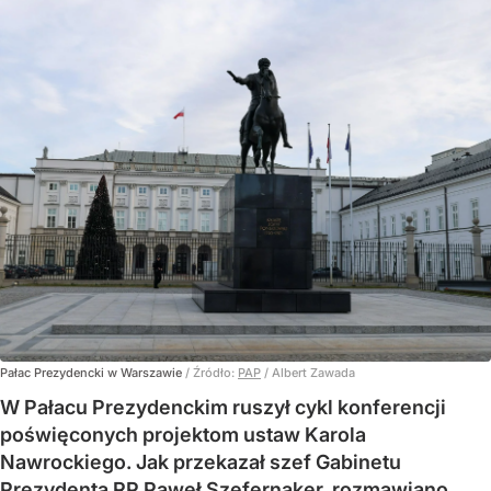
Pałac Prezydencki w Warszawie
/ Źródło:
PAP
/
Albert Zawada
W Pałacu Prezydenckim ruszył cykl konferencji
poświęconych projektom ustaw Karola
Nawrockiego. Jak przekazał szef Gabinetu
Prezydenta RP Paweł Szefernaker, rozmawiano