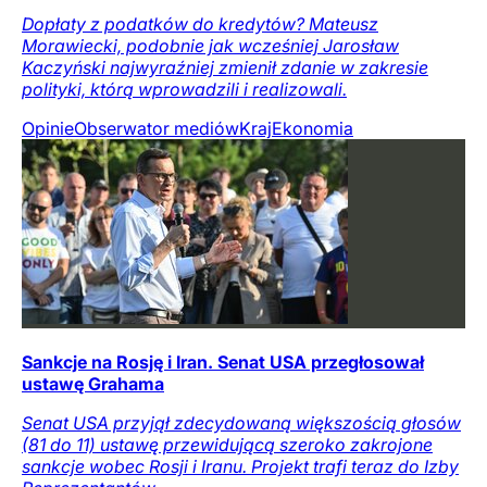
Dopłaty z podatków do kredytów? Mateusz
Morawiecki, podobnie jak wcześniej Jarosław
Kaczyński najwyraźniej zmienił zdanie w zakresie
polityki, którą wprowadzili i realizowali.
Opinie
Obserwator mediów
Kraj
Ekonomia
Sankcje na Rosję i Iran. Senat USA przegłosował
ustawę Grahama
Senat USA przyjął zdecydowaną większością głosów
(81 do 11) ustawę przewidującą szeroko zakrojone
sankcje wobec Rosji i Iranu. Projekt trafi teraz do Izby