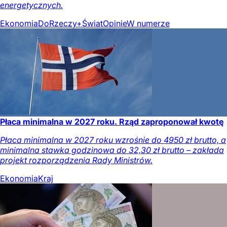
energetycznych.
Ekonomia
DoRzeczy+
Świat
Opinie
W numerze
Płaca minimalna w 2027 roku. Rząd zaproponował kwotę
Płaca minimalna w 2027 roku wzrośnie do 4950 zł brutto, a
minimalna stawka godzinowa do 32,30 zł brutto – zakłada
projekt rozporządzenia Rady Ministrów.
Ekonomia
Kraj